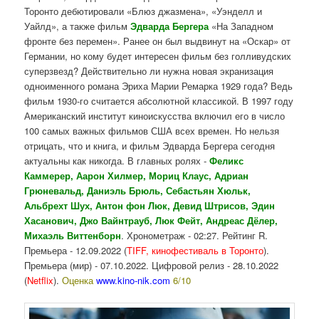
Торонто дебютировали «Блюз джазмена», «Уэнделл и
Уайлд», а также фильм
Эдварда Бергера
«На Западном
фронте без перемен». Ранее он был выдвинут на «Оскар» от
Германии, но кому будет интересен фильм без голливудских
суперзвезд? Действительно ли нужна новая экранизация
одноименного романа Эриха Марии Ремарка 1929 года? Ведь
фильм 1930-го считается абсолютной классикой. В 1997 году
Американский институт киноискусства включил его в число
100 самых важных фильмов США всех времен. Но нельзя
отрицать, что и книга, и фильм Эдварда Бергера сегодня
актуальны как никогда. В главных ролях -
Феликс
Каммерер,
Аарон Хилмер, Мориц Клаус, Адриан
Грюневальд, Даниэль Брюль, Себастьян Хюльк,
Альбрехт Шух, Антон фон Люк, Девид Штрисов, Эдин
Хасанович, Джо Вайнтрауб, Люк Фейт, Андреас Дёлер,
Михаэль Виттенборн
. Хронометраж - 02:27. Рейтинг R.
Премьера - 12.09.2022 (
TIFF, кинофестиваль в Торонто
).
Премьера (мир) - 07.10.2022. Цифровой релиз - 28.10.2022
(
Netflix
).
Оценка
www.kino-nik.com
6/10