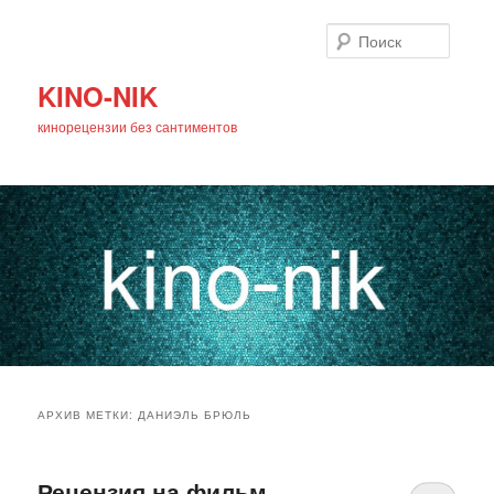
Поиск
KINO-NIK
кинорецензии без сантиментов
Главное
Перейти
Перейти
меню
АРХИВ МЕТКИ:
ДАНИЭЛЬ БРЮЛЬ
к
к
основному
дополнительному
Рецензия на фильм