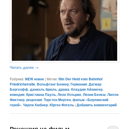
Читать далее
→
Рубрика:
NEW новое
|
Метки:
film Der Held vom Bahnhof
Friedrichstraße
,
Вольфганг Беккер
,
Германия
,
Дагмар
Бергхофф
,
даниэль брюль
,
драма
,
Клаудия Айзингер
,
комедия
,
Кристиана Пауль
,
Леон Улльрих
,
Леони Бенеш
,
Лилли
Фихтнер
,
рецензия
,
Торстен Мертен
,
фильм «Берлинский
герой»
,
Чарли Хюбнер
,
Юрген Фогель
|
Добавить комментарий
Рецензия на фильм