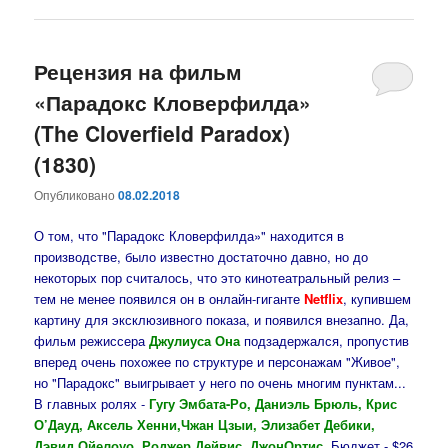
Рецензия на фильм
«Парадокс Кловерфилда»
(The Cloverfield Paradox)
(1830)
Опубликовано
08.02.2018
О том, что "Парадокс Кловерфилда»" находится в
производстве, было известно достаточно давно, но до
некоторых пор считалось, что это кинотеатральный релиз –
тем не менее появился он в онлайн-гиганте
Netflix
, купившем
картину для эксклюзивного показа, и появился внезапно. Да,
фильм режиссера
Джулиуса Она
подзадержался, пропустив
вперед очень похожее по структуре и персонажам "Живое",
но "Парадокс" выигрывает у него по очень многим пунктам...
В главных ролях -
Гугу Эмбата-Ро, Даниэль Брюль, Крис
О’Дауд, Аксель Хенни,Чжан Цзыи, Элизабет Дебики,
Дэвид Ойелоуо, Роджер Дейвис, ДжонОртис
. Бюджет - $26