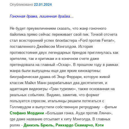
Опубликовано
22.01.2024
Гоночная драма, лишенная драйва…
Не будет преувеличением сказать, что жанр гоночного
байопика прямо сейчас переживает свой пик. Точкой отсчета
стал всесторонний успех блокбастера «Ford против Ferrari»,
поставленного Джеймсом Мэнголдом. История
противостояния двух легендарных брендов приглянулась как
зрителям, так и критикам и в конечном счете даже
претендовала на главный «Оскар». В прошлом году в рамках
жанра были выпущены еще две яркие кинокартины:
биографическая драма об Энцо Феррари, которую живой
классик Майкл Манн разрабатывал два десятилетия, и
адаптация видеоигры «Гран туризмо», также основанная на
реальных событиях. Видимо, заметив, что формат
пользуется спросом, итальянцы решили потягаться с
Голливудом и выпустили собственную ретродраму - фильм
Стефано Мордини
«Большая гонка. Ауди против Лянчи»,
где даже название отсылает к хиту Мэнголда. В главных
ролях -
Даниэль Брюль, Риккардо Скамарчо, Кэти