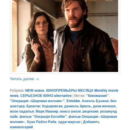
Читать далее
→
Рубрика:
NEW новое
,
КИНОПРЕМЬЕРЫ МЕСЯЦА Monthly movie
news
,
СЕРЬЕЗНОЕ КИНО alternative
|
Метки:
"Киномания"
,
"Операция «Шаровая молния»"
,
Entebbe
,
Анхель Бунани
,
бен
шнетцер
,
Бронтис Ходоровски
,
даниэль брюль
,
дени меноше
,
жозе падилья
,
Марк Иванир
,
нонсо анози
,
рецензия
,
розамунд
пайк
,
фильм "Операція Ентеббе"
,
фильм Операция «Шаровая
молния»
,
Хуан Пабло Раба
,
эдди марсан
|
Добавить
комментарий