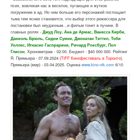
псих, вовлекая нас в веселое, пугающее и жуткое
погружение в ад. Но чем больше его персонажей поглощает
тьма тем яснее становится, что выбор этого режиссера для
постановки был неудачным…и фильм тонет в пучине. В
главных ролях -
Джуд Лоу, Ана де Армас, Ванесса Кирби,
Даниэль Брюль, Сидни Суини, Джонатан Титтел, Тоби
Уоллес, Игнасио Гаспрарини, Ричард Роксбург, Пол
Глисон
. Хронометраж - 02:00. Бюджет - $40 000 000. Рейтинг
R. Премьера - 07.09.2024 (
TIFF Кинофестиваль в Торонто
).
Премьера (мир) - 03.04.2025. Оценка
www.kino-nik.com
6/10