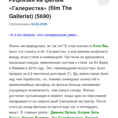
«Галеристка» (film The
Gallerist) (5690)
Опубликовано
24.02.2026
«А я-то думала, что гиперреализм умер»…
Жизнь несправедлива, не так ли? В этом контексте
Кэти Янь
было что сказать в её «Галеристке» о внутреннем конфликте
между искусством и коммерцией. Частично ее вдохновила
банановая кожура, приклеенная скотчем к стене, на Art Basel
в Майами в 2019 году. Это «произведение искусства» было
продано за 6,2 миллиона долларов (!!). Да, режиссерше было
над чем поработать, но, помимо очевидных колкостей и
прямолинейных метафор, ее фильм больше напоминает
упущенную возможность, чем умную сатиру. Фильм
достигает кульминации в момент, когда один из персонажей
напарывается на сверхострый 3-метровый кастратор. После
этого до конца фильма остается еще час и пятнадцать
минут. В главных ролях -
Дженна Ортега, Кэтрин Зета-
Джонс, Натали Портман, Зак Галифианакис, Даниэль