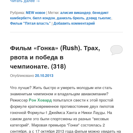
Читать далее
→
Рубрика:
NEW новое
|
Метки:
алисия викандер
,
бенедикт
камбербетч
,
билл кондон
,
даниэль брюль
,
дэвид тьюлис
,
Фильм "Пятая власть"
|
Добавить комментарий
Фильм «Гонка» (Rush). Трах,
рвота и победа в
чемпионате. (318)
Опубликовано
20.10.2013
Что лучше? Жить быстро и умереть молодым или стать
знаменитым чемпионом и владельцем авиакомпании?
Режиссер
Рон Ховард
попытался свести к этой простой
формуле кратковременное противостояние двух пилотов
гоночной Формулы-1 Джеймса Ханта и Никки Лауды. На
самом деле это были спортсмены из разных "весовых
категорий". Мировая премьера "Гонки" состоялась 2
сентября, а с 17 октября 2013 года фильм можно увидеть на