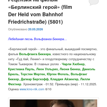
«Берлинский герой» (film
содержимому
содержимому
Der Held vom Bahnhof
Friedrichstraße) (5801)
Опубликовано
20.05.2026
Лебединая песнь Вольфганга Беккера…
«Берлинский герой» - это финальный, вышедший посмертно,
фильм
Вольфганга Беккера
, известного по национальному
хиту «Гуд бай, Ленин!» и плодотворному сотрудничеству с
Томом Тыквером. В главных ролях -
Чарли Хюбнер,
Кристиана Пауль, Леон Улльрих, Леони Бенеш, Даниэль
Брюль, Торстен Мертен, Юрген Фогель, Вольфганг
Беккер, Дагмар Бергхофф, Клаудия Айзингер, Лилли
Фихтнер
. Хронометраж - 01:52. Премьера (мир) - 11.12.2025.
Оценка
www.kino-nik.com
6/10