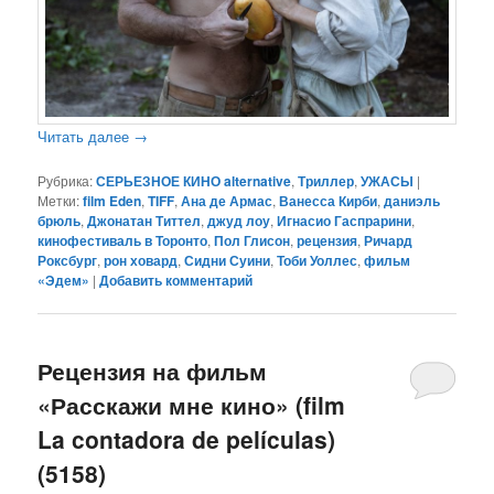
Читать далее
→
Рубрика:
СЕРЬЕЗНОЕ КИНО alternative
,
Триллер
,
УЖАСЫ
|
Метки:
film Eden
,
TIFF
,
Ана де Армас
,
Ванесса Кирби
,
даниэль
брюль
,
Джонатан Титтел
,
джуд лоу
,
Игнасио Гаспрарини
,
кинофестиваль в Торонто
,
Пол Глисон
,
рецензия
,
Ричард
Роксбург
,
рон ховард
,
Сидни Суини
,
Тоби Уоллес
,
фильм
«Эдем»
|
Добавить комментарий
Рецензия на фильм
«Расскажи мне кино» (film
La contadora de películas)
(5158)