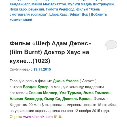
Хелденберг
,
Майкл МакЭлхаттон
,
Мульти Медиа Дистрибушн
,
Ники Каро
,
рецензия
,
Тимоти Редфорд
,
фильм "Жена
смотрителя зоопарка"
,
Шира Хаас
,
Эфрат Дор
|
Добавить
комментарий
Фильм «Шеф Адам Джонс»
(film Burnt) Доктор Хаус на
кухне…(1023)
Опубликовано
19.11.2015
Главную роль в фильме
Джона Уэллса
("Август")
сыграл
Брэдли Купер
, а мощную команду поддержки
составили
Сиенна Миллер, Ума Турман, Эмма Томпсон,
Алисия Викандер, Омар Си, Даниэль Брюль
. Фильм с
бюджетом 20 млн.$ стартовал в мировом прокате 18 октября,
на украинские экраны артина вышла 12 ноября 2015 года.
Оценка
www.kino-nik.com
6/10.