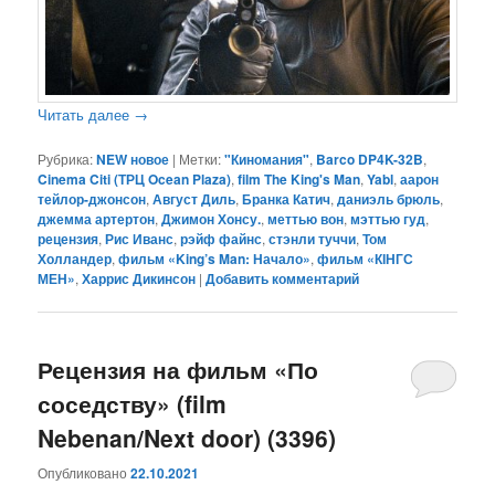
Читать далее
→
Рубрика:
NEW новое
|
Метки:
"Киномания"
,
Barco DP4K-32B
,
Cinema Citi (ТРЦ Ocean Plaza)
,
film The King's Man
,
Yabl
,
аарон
тейлор-джонсон
,
Август Диль
,
Бранка Катич
,
даниэль брюль
,
джемма артертон
,
Джимон Хонсу.
,
меттью вон
,
мэттью гуд
,
рецензия
,
Рис Иванс
,
рэйф файнс
,
стэнли туччи
,
Том
Холландер
,
фильм «King’s Man: Начало»
,
фильм «КІНГС
МЕН»
,
Харрис Дикинсон
|
Добавить комментарий
Рецензия на фильм «По
соседству» (film
Nebenan/Next door) (3396)
Опубликовано
22.10.2021