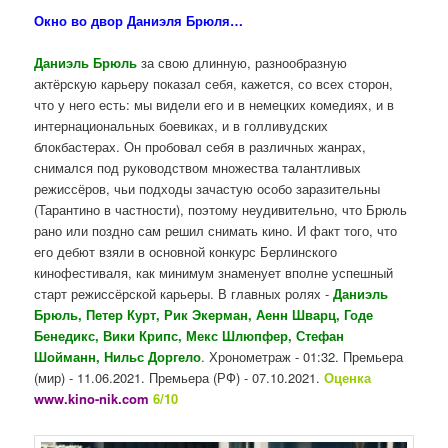
Окно во двор Даниэля Брюля…
Даниэль Брюль
за свою длинную, разнообразную
актёрскую карьеру показал себя, кажется, со всех сторон,
что у него есть: мы видели его и в немецких комедиях, и в
интернациональных боевиках, и в голливудских
блокбастерах. Он пробовал себя в различных жанрах,
снимался под руководством множества талантливых
режиссёров, чьи подходы зачастую особо заразительны
(Тарантино в частности), поэтому неудивительно, что Брюль
рано или поздно сам решил снимать кино. И факт того, что
его дебют взяли в основной конкурс Берлинского
кинофестиваля, как минимум знаменует вполне успешный
старт режиссёрской карьеры. В главных ролях -
Даниэль
Брюль, Петер Курт, Рик Экерман, Аенн Шварц, Годе
Бенедикс, Вики Крипс, Мекс Шлюпфер, Стефан
Шойманн, Нильс Доргело
. Хронометраж - 01:32. Премьера
(мир) - 11.06.2021. Премьера (РФ) - 07.10.2021.
Оценка
www.kino-nik.com
6/10