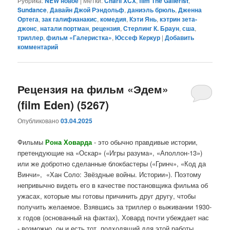
Рубрика:
NEW новое
|
Метки:
Charli XCX
,
film The Gallerist
,
Sundance
,
Давайн Джой Рэндольф
,
даниэль брюль
,
Дженна
Ортега
,
зак галифианакис
,
комедия
,
Кэти Янь
,
кэтрин зета-
джонс
,
натали портман
,
рецензия
,
Стерлинг К. Браун
,
сша
,
триллер
,
фильм «Галеристка»
,
Юссеф Керкур
|
Добавить
комментарий
Рецензия на фильм «Эдем»
(film Eden) (5267)
Опубликовано
03.04.2025
Фильмы
Рона Ховарда
- это обычно правдивые истории,
претендующие на «Оскар» («Игры разума», «Аполлон-13»)
или же добротно сделанные блокбастеры («Гринч», «Код да
Винчи», «Хан Соло: Звёздные войны. Истории»). Поэтому
непривычно видеть его в качестве постановщика фильма об
ужасах, которые мы готовы причинить друг другу, чтобы
получить желаемое. Взявшись за триллер о выживании 1930-
х годов (основанный на фактах), Ховард почти убеждает нас
- возможно, он и есть тот, подходящий для этой работы,