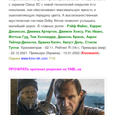
с экраном Clarus XC с новой технологией покрытия 4-го
поколения, они обеспечивают максимальную яркость и
ошеломляющую передачу цвета. А высококачественная
акустическая система Dolby Atmos позволит услышать
малейший шорох. В главных ролях -
Рэйф Файнс,
Харрис
Дикинсон, Джемма Артертон, Джимон Хонсу, Рис Иванс,
Мэттью Гуд, Том Холландер, Даниэль Брюль, Аарон
Тейлор-Джонсон, Бранка Катич, Август Диль, Стэнли
Туччи
. Хронометраж - 02:11. Рейтинг R (18+). Премьера (мир)
- 22.12.2021. Премьера (Украина) - 13.01.2022 (
Кіноманія
).
Оценка
www.kino-nik.com
7/10
ПРОЧИТАТЬ оригинал рецензии на YABL.ua