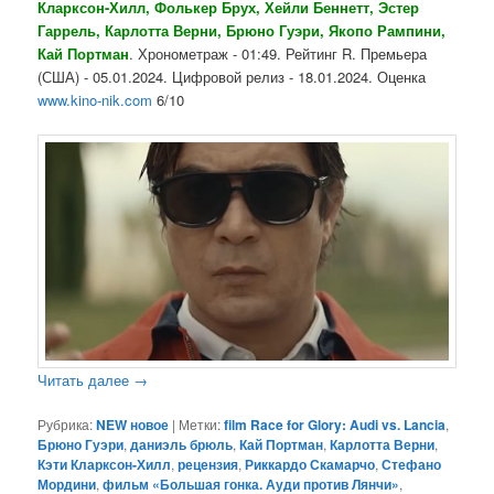
Кларксон-Хилл, Фолькер Брух, Хейли Беннетт, Эстер
Гаррель, Карлотта Верни, Брюно Гуэри, Якопо Рампини,
Кай Портман
. Хронометраж - 01:49. Рейтинг R. Премьера
(США) - 05.01.2024. Цифровой релиз - 18.01.2024. Оценка
www.kino-nik.com
6/10
Читать далее
→
Рубрика:
NEW новое
|
Метки:
film Race for Glory: Audi vs. Lancia
,
Брюно Гуэри
,
даниэль брюль
,
Кай Портман
,
Карлотта Верни
,
Кэти Кларксон-Хилл
,
рецензия
,
Риккардо Скамарчо
,
Стефано
Мордини
,
фильм «Большая гонка. Ауди против Лянчи»
,