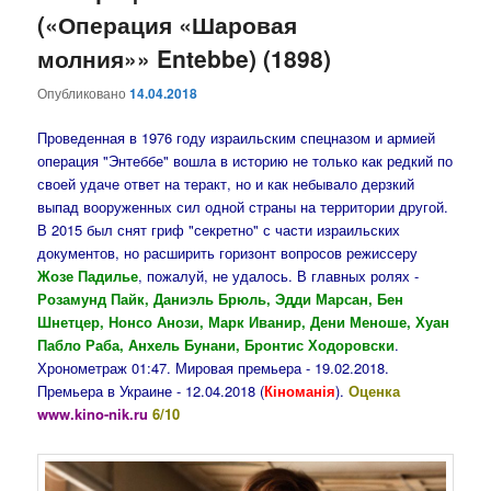
(«Операция «Шаровая
молния»» Entebbe) (1898)
Опубликовано
14.04.2018
Проведенная в 1976 году израильским спецназом и армией
операция "Энтеббе" вошла в историю не только как редкий по
своей удаче ответ на теракт, но и как небывало дерзкий
выпад вооруженных сил одной страны на территории другой.
В 2015 был снят гриф "секретно" с части израильских
документов, но расширить горизонт вопросов режиссеру
Жозе Падилье
, пожалуй, не удалось. В главных ролях -
Розамунд Пайк, Даниэль Брюль, Эдди Марсан, Бен
Шнетцер, Нонсо Анози, Марк Иванир, Дени Меноше, Хуан
Пабло Раба, Анхель Бунани, Бронтис Ходоровски
.
Хронометраж 01:47. Мировая премьера - 19.02.2018.
Премьера в Украине - 12.04.2018 (
Кіноманія
).
Оценка
www.kino-nik.ru
6/10