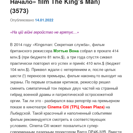
Начало» film The King’s Man)
(3573)
Опубликовано
14.01.2022
«На цій війні геройство не врятує…»
В 2014 году «Kingsman: Секретная служба», фильм
британского режиссера
Мэттью Вона
собрал в прокате 414
млн.$ (при бюджете 81 млн.$), а три года спустя сиквел
практически повторил его успех и принёс 410 млн.$ (бюджет
104 млн.$). Приквел ждали с нетерпением и, после целых
шести (!) переносов премьеры, фильм наконец-то выходит на
экраны.
По первым отзывам критиков, режиссёр решил
сменить симпатичный тон первых двух частей на странный
гибрид военной драмы и патриотической остросюжетной
оргии. Так ли это - разбирался ваш репортёр на премьерном
показе в кинотеатре
Cinema Citi (ТРЦ Ocean Plaza)
на
Лыбидской. Такой красочный и наполненный событиями
фильм рекомендуется смотреть в соответствующих
условиях. Cinema Citi
может похвалиться супер-
современным лазерным проектором Barco DP4K-32B. Вместе