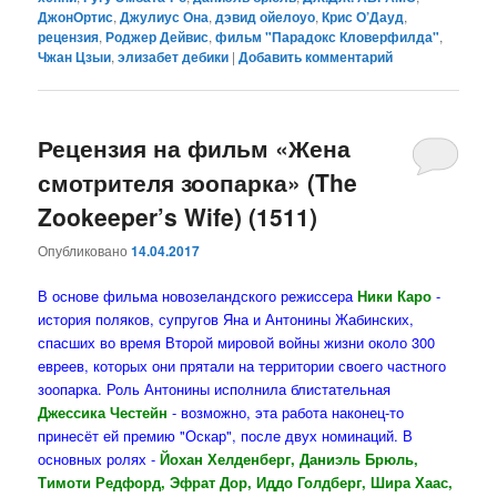
ДжонОртис
,
Джулиус Она
,
дэвид ойелоуо
,
Крис О’Дауд
,
рецензия
,
Роджер Дейвис
,
фильм "Парадокс Кловерфилда"
,
Чжан Цзыи
,
элизабет дебики
|
Добавить комментарий
Рецензия на фильм «Жена
смотрителя зоопарка» (The
Zookeeper’s Wife) (1511)
Опубликовано
14.04.2017
В основе фильма новозеландского режиссера
Ники Каро
-
история поляков, супругов Яна и Антонины Жабинских,
спасших во время Второй мировой войны жизни около 300
евреев, которых они прятали на территории своего частного
зоопарка. Роль Антонины исполнила блистательная
Джессика Честейн
- возможно, эта работа наконец-то
принесёт ей премию "Оскар", после двух номинаций. В
основных ролях -
Йохан Хелденберг, Даниэль Брюль,
Тимоти Редфорд, Эфрат Дор, Иддо Голдберг, Шира Хаас,