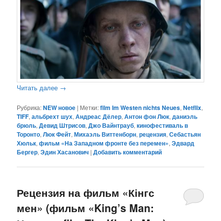
Читать далее
→
Рубрика:
NEW новое
|
Метки:
film Im Westen nichts Neues
,
Netflix
,
TIFF
,
альбрехт шух
,
Андреас Дёлер
,
Антон фон Люк
,
даниэль
брюль
,
Девид Штрисов
,
Джо Вайнтрауб
,
кинофестиваль в
Торонто
,
Люк Фейт
,
Михаэль Виттенборн
,
рецензия
,
Себастьян
Хюльк
,
фильм «На Западном фронте без перемен»
,
Эдвард
Бергер
,
Эдин Хасанович
|
Добавить комментарий
Рецензия на фильм «Кінгс
мен» (фильм «King’s Man: