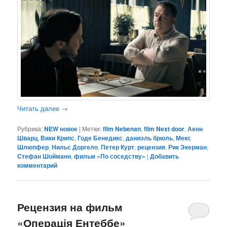
Читать далее
→
Рубрика:
NEW новое
|
Метки:
film Nebenan
,
film Next door
,
Аенн
Шварц
,
Вики Крипс
,
Годе Бенедикс
,
даниэль брюль
,
Мекс
Шлюпфер
,
Нильс Доргело
,
Петер Курт
,
рецензия
,
Рик Экерман
,
Стефан Шойманн
,
фильм «По соседству»
|
Добавить
комментарий
Рецензия на фильм
«Операція Ентеббе»