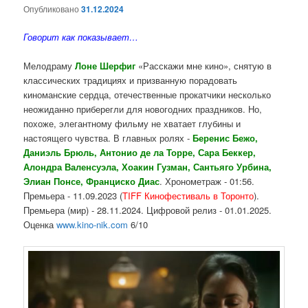
Опубликовано
31.12.2024
Говорит как показывает…
Мелодраму
Лоне Шерфиг
«Расскажи мне кино», снятую в
классических традициях и призванную порадовать
киноманские сердца, отечественные прокатчики несколько
неожиданно приберегли для новогодних праздников. Но,
похоже, элегантному фильму не хватает глубины и
настоящего чувства. В главных ролях -
Беренис Бежо,
Даниэль Брюль, Антонио де ла Торре, Сара Беккер,
Алондра Валенсуэла, Хоакин Гузман, Сантьяго Урбина,
Элиан Понсе, Франциско Диас
. Хронометраж - 01:56.
Премьера - 11.09.2023 (
TIFF Кинофестиваль в
Торонто
).
Премьера (мир) - 28.11.2024. Цифровой релиз - 01.01.2025.
Оценка
www.kino-nik.com
6/10