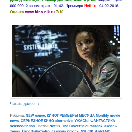
000 000. Хронометраж - 01:42. Премьера
Netflix
- 04.02.2018.
Оценка
www.kino-nik.ru
7/10
Читать далее
→
Рубрика:
NEW новое
,
КИНОПРЕМЬЕРЫ МЕСЯЦА Monthly movie
news
,
СЕРЬЕЗНОЕ КИНО alternative
,
УЖАСЫ
,
ФАНТАСТИКА
science-fiction
|
Метки:
Netflix
,
The Cloverfield Paradox
,
аксель
хенни
,
Гугу Эмбата-Ро
,
даниэль брюль
,
ДЖ.ДЖ. АБРАМС
,