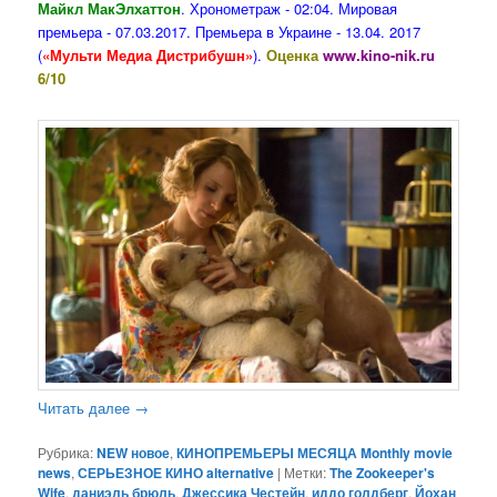
Майкл МакЭлхаттон
. Хронометраж - 02:04. Мировая
премьера - 07.03.2017. Премьера в Украине - 13.04. 2017
(
«Мульти Медиа Дистрибушн»
).
Оценка
www.kino-nik.ru
6/10
Читать далее
→
Рубрика:
NEW новое
,
КИНОПРЕМЬЕРЫ МЕСЯЦА Monthly movie
news
,
СЕРЬЕЗНОЕ КИНО alternative
|
Метки:
The Zookeeper's
Wife
,
даниэль брюль
,
Джессика Честейн
,
иддо голдберг
,
Йохан