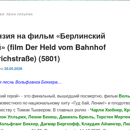
и
и
КИ:
ЛЕОН УЛЛЬРИХ
нзия на фильм «Берлинский
ому
ительному
» (film Der Held vom Bahnhof
жимому
жимому
richstraße) (5801)
ано
20.05.2026
я песнь Вольфганга Беккера…
кий герой» - это финальный, вышедший посмертно, фильм
Воль
 известного по национальному хиту «Гуд бай, Ленин!» и плодотв
еству с Томом Тыквером. В главных ролях -
Чарли Хюбнер, Кр
еон Улльрих, Леони Бенеш, Даниэль Брюль, Торстен Мертен
Вольфганг Беккер, Дагмар Бергхофф, Клаудия Айзингер, Л