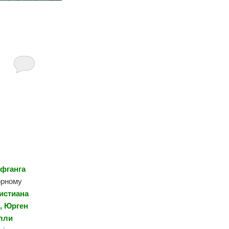
фганга
орному
истиана
, Юрген
илли