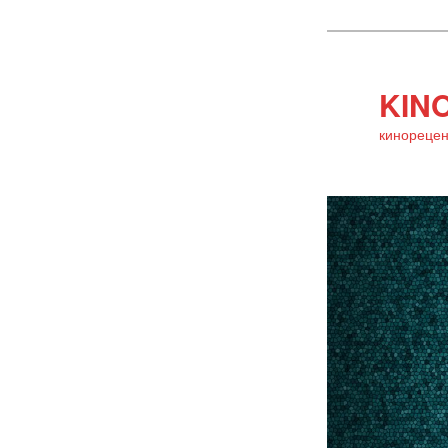
KINO
кинорецен