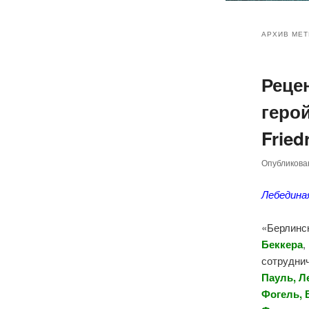
Главное
Перейт
Перейт
меню
АРХИВ МЕТ
к
к
Реце
основн
дополн
герой
содер
содер
Fried
Опубликов
Лебедина
«Берлинс
Беккера
,
сотруднич
Пауль, Л
Фогель, 