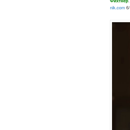
Фихтнер
nik.com
6/