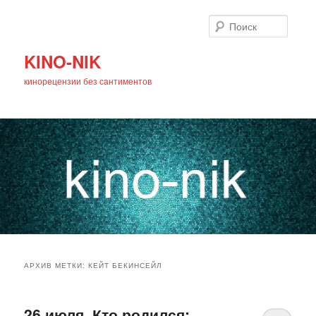
Поиск
KINO-NIK
кинорецензии без сантиментов
Главное
Перейти
Перейти
меню
АРХИВ МЕТКИ:
КЕЙТ БЕКИНСЕЙЛ
к
к
основному
дополнительному
26 июля. Кто родился: