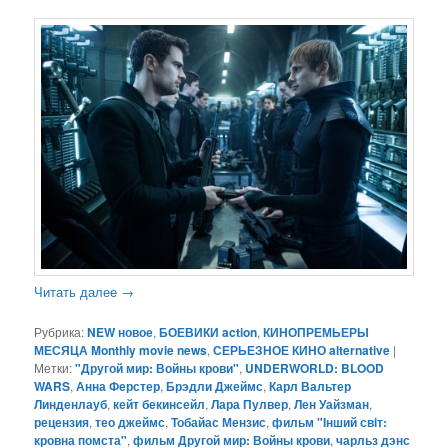
Читать далее
→
Рубрика:
NEW новое
,
БОЕВИКИ action
,
КИНОПРЕМЬЕРЫ
МЕСЯЦА Monthly movie news
,
СЕРЬЕЗНОЕ КИНО alternative
|
Метки:
"Другой мир: Войны крови"
,
UNDERWORLD: BLOOD
WARS
,
Анна Ферстер
,
Брэдли Джеймс
,
Карл Вальтер
Линденлауб
,
кейт бекинсейл
,
Лара Пулвер
,
Лен Уайзман
,
рецензия
,
тео джеймс
,
Тобайас Мензис
,
фильм "Iнший свiт:
кровна помста"
,
фильм Другой мир: Войны крови
,
чарльз дэнс