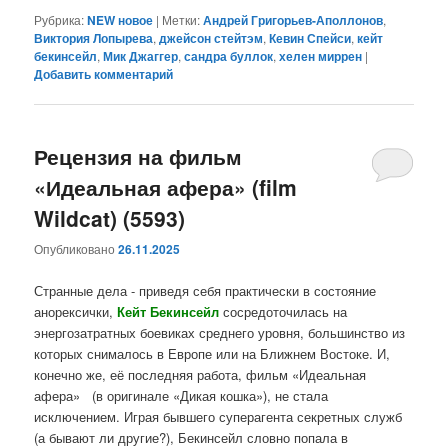
Рубрика:
NEW новое
|
Метки:
Андрей Григорьев-Аполлонов
,
Виктория Лопырева
,
джейсон стейтэм
,
Кевин Спейси
,
кейт
бекинсейл
,
Мик Джаггер
,
сандра буллок
,
хелен миррен
|
Добавить комментарий
Рецензия на фильм
«Идеальная афера» (film
Wildcat) (5593)
Опубликовано
26.11.2025
Странные дела - приведя себя практически в состояние
анорексички,
Кейт Бекинсейл
сосредоточилась на
энергозатратных боевиках среднего уровня, большинство из
которых снималось в Европе или на Ближнем Востоке. И,
конечно же, её последняя работа, фильм «Идеальная
афера» (в оригинале «Дикая кошка»), не стала
исключением. Играя бывшего суперагента секретных служб
(а бывают ли другие?), Бекинсейл словно попала в