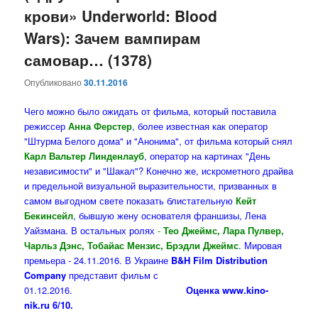
крови» Underworld: Blood
Wars): Зачем вампирам
самовар… (1378)
Опубликовано
30.11.2016
Чего можно было ожидать от фильма, который поставила
режиссер
Анна Ферстер
, более известная как оператор
"Штурма Белого дома" и "Анонима", от фильма который снял
Карл Вальтер Линденлауб
, оператор на картинах "День
независимости" и "Шакал"? Конечно же, искрометного драйва
и предельной визуальной выразительности, призванных в
самом выгодном свете показать блистательную
Кейт
Бекинсейл
, бывшую жену основателя франшизы, Лена
Уайзмана. В остальных ро
лях
-
Тео Джеймс, Лара Пулвер,
Чарльз Дэнс, Тобайас Мензис, Брэдли Джеймс
. Мировая
премьера - 24.11.2016. В Украине
B&H Film Distribution
Company
представит фильм с
01.12.2016.
Оценка www.kino-
nik.ru 6/10.