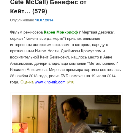
Cate McCall) Бенефис от
Кейт… (579)
Опубликовано
18.07.2014
Фильм режиссера
Карен Монкрифф
("Мертвая девочка",
сериал "Клиент всегда мертв") привлек внимание
интересным актерским составом, в котором, наряду с
признанными Ником Нолти, Джеймсом Кромуэлом и
восхитительной Кейт Бекинсейл, нашлось место и Анне
Анисимовой, дочери владельца компании "Металлоинвест"
Василия Анисимова. Мировая премьера картины состоялась
28 ноября 2013 года, релиз DVD намечен на 19 июля 2014
года.
Оценка
www.kino-nik.com
6/10