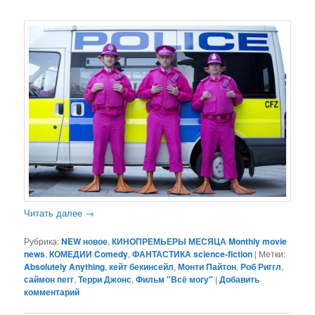
Читать далее
→
Рубрика:
NEW новое
,
КИНОПРЕМЬЕРЫ МЕСЯЦА Monthly movie
news
,
КОМЕДИИ Comedy
,
ФАНТАСТИКА science-fiction
|
Метки:
Absolutely Anything
,
кейт бекинсейл
,
Монти Пайтон
,
Роб Риггл
,
саймон пегг
,
Терри Джонс
,
Фильм "Всё могу"
|
Добавить
комментарий