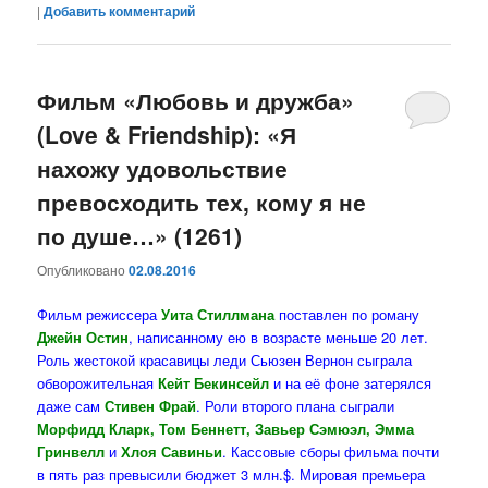
|
Добавить комментарий
Фильм «Любовь и дружба»
(Love & Friendship): «Я
нахожу удовольствие
превосходить тех, кому я не
по душе…» (1261)
Опубликовано
02.08.2016
Фильм режиссера
Уита Стиллмана
поставлен по роману
Джейн Остин
, написанному ею в возрасте меньше 20 лет.
Роль жестокой красавицы леди Сьюзен Вернон сыграла
обворожительная
Кейт Бекинсейл
и на её фоне затерялся
даже сам
Стивен Фрай
. Роли второго плана сыграли
Морфидд Кларк, Том Беннетт, Завьер Сэмюэл, Эмма
Гринвелл
и
Хлоя Савиньи
. Кассовые сборы фильма почти
в пять раз превысили бюджет 3 млн.$. Мировая премьера