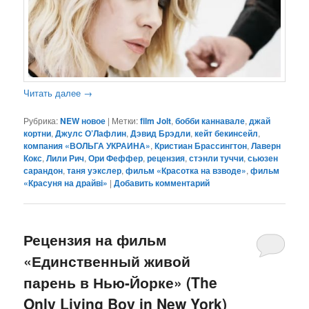
Читать далее
→
Рубрика:
NEW новое
|
Метки:
film Jolt
,
бобби каннавале
,
джай
кортни
,
Джулс О’Лафлин
,
Дэвид Брэдли
,
кейт бекинсейл
,
компания «ВОЛЬГА УКРАИНА»
,
Кристиан Брассингтон
,
Лаверн
Кокс
,
Лили Рич
,
Ори Феффер
,
рецензия
,
стэнли туччи
,
сьюзен
сарандон
,
таня уэкслер
,
фильм «Красотка на взводе»
,
фильм
«Красуня на драйві»
|
Добавить комментарий
Рецензия на фильм
«Единственный живой
парень в Нью-Йорке» (The
Only Living Boy in New York)