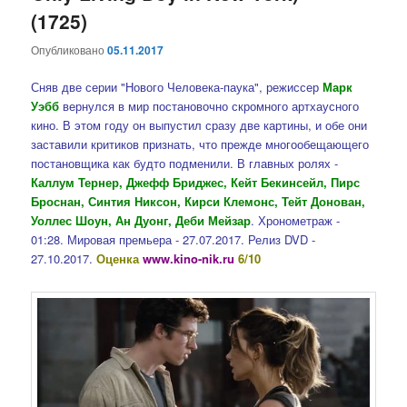
(1725)
Опубликовано
05.11.2017
Сняв две серии "Нового Человека-паука", режиссер
Марк
Уэбб
вернулся в мир постановочно скромного артхаусного
кино. В этом году он выпустил сразу две картины, и обе они
заставили критиков признать, что прежде многообещающего
постановщика как будто подменили. В главных ролях -
Каллум Тернер, Джефф Бриджес, Кейт Бекинсейл, Пирс
Броснан, Синтия Никсон, Кирси Клемонс, Тейт Донован,
Уоллес Шоун, Ан Дуонг, Деби Мейзар
. Хронометраж -
01:28. Мировая премьера - 27.07.2017. Релиз DVD -
27.10.2017.
Оценка
www.kino-nik.ru
6/10