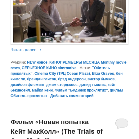
Читать далее
→
Рубрика:
NEW новое
,
КИНОПРЕМЬЕРЫ МЕСЯЦА Monthly movie
news
,
СЕРЬЕЗНОЕ КИНО alternative
|
Метки:
"Обитель
проклятых"
,
Cinema City (ТРЦ Ocean Plaza)
,
Eliza Graves
,
бен
кингсли
,
брендан глисон
,
брэд андерсон
,
виктор бычков
,
джейсон флеминг
,
джим стерджесс
,
дэвид тьюлис
,
кейт
бекинсейл
,
майкл кейн
,
Фильм "Будинок проклятих"
,
фильм
Обитель проклятых
|
Добавить комментарий
Фильм «Новая попытка
Кейт МакКолл» (The Trials of