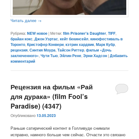
Читать далее
→
Рубрика:
NEW новое
|
Метки:
film Prisoner's Daughter
,
TIFF
,
брайан кокс
,
Джон Уэртас
,
кейт бекинсейл
,
кинофестиваль в
Торонто
,
Кристофер Конвери
,
кэтрин хардвик
,
Марк Кубр
,
рецензия
,
Синтия Моура
,
Тайсон Риттер
,
фильм «Дочь
заключенного»
,
Чути Тью
,
Эйлин Рене
,
Эрни Хадсон
|
Добавить
комментарий
Рецензия на фильм «Рай
для дурака» (film Fool’s
Paradise) (4347)
Опубликовано
13.05.2023
Раньше сатирический контент в Голливуде снимали
исправно, намного больше чем сейчас. Отчасти это связано