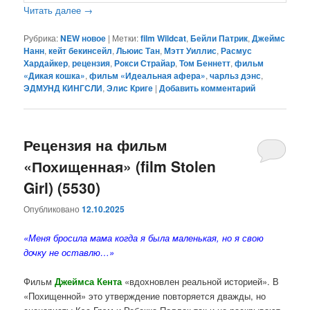
Читать далее
→
Рубрика:
NEW новое
|
Метки:
film Wildcat
,
Бейли Патрик
,
Джеймс
Нанн
,
кейт бекинсейл
,
Льюис Тан
,
Мэтт Уиллис
,
Расмус
Хардайкер
,
рецензия
,
Рокси Страйар
,
Том Беннетт
,
фильм
«Дикая кошка»
,
фильм «Идеальная афера»
,
чарльз дэнс
,
ЭДМУНД КИНГСЛИ
,
Элис Криге
|
Добавить комментарий
Рецензия на фильм
«Похищенная» (film Stolen
Girl) (5530)
Опубликовано
12.10.2025
«Меня бросила мама когда я была маленькая, но я свою
дочку не оставлю…»
Фильм
Джеймса Кента
«вдохновлен реальной историей». В
«Похищенной» это утверждение повторяется дважды, но