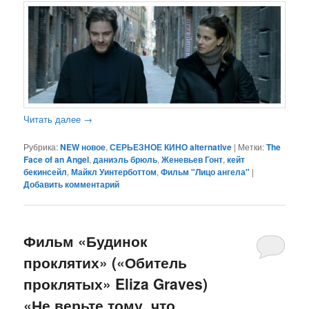
Читать далее
→
Рубрика:
NEW новое
,
СЕРЬЕЗНОЕ КИНО alternative
|
Метки:
The
Face of an Angel
,
даниэль брюль
,
Женевьев Гонт
,
кейт
бекинсейл
,
Майкл Уинтерботтом
,
Фильм "Лицо ангела"
|
Добавить комментарий
Фильм «Будинок
проклятих» («Обитель
проклятых» Eliza Graves)
«Не верьте тому, что