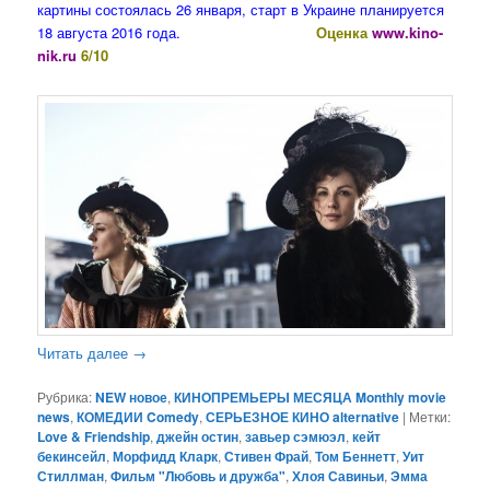
картины состоялась 26 января, старт в Украине планируется
18 августа 2016 года.
Оценка
www.kino-
nik.ru
6/10
Читать далее
→
Рубрика:
NEW новое
,
КИНОПРЕМЬЕРЫ МЕСЯЦА Monthly movie
news
,
КОМЕДИИ Comedy
,
СЕРЬЕЗНОЕ КИНО alternative
|
Метки:
Love & Friendship
,
джейн остин
,
завьер сэмюэл
,
кейт
бекинсейл
,
Морфидд Кларк
,
Стивен Фрай
,
Том Беннетт
,
Уит
Стиллман
,
Фильм "Любовь и дружба"
,
Хлоя Савиньи
,
Эмма