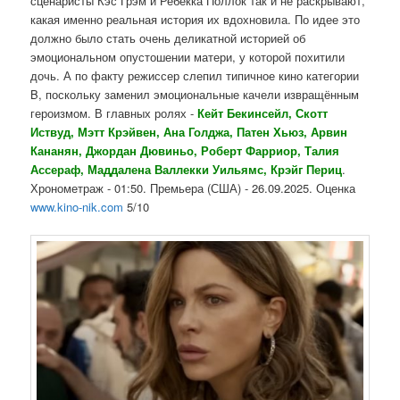
сценаристы Кэс Грэм и Ребекка Поллок так и не раскрывают,
какая именно реальная история их вдохновила. По идее это
должно было стать очень деликатной историей об
эмоциональном опустошении матери, у которой похитили
дочь. А по факту режиссер слепил типичное кино категории
B, поскольку заменил эмоциональные качели извращённым
героизмом. В главных ролях -
Кейт Бекинсейл, Скотт
Иствуд, Мэтт Крэйвен,
Ана Голджа, Патен Хьюз, Арвин
Кананян, Джордан Дювиньо, Роберт Фарриор, Талия
Ассераф, Маддалена Валлекки Уильямс, Крэйг Периц
.
Хронометраж - 01:50. Премьера (США) - 26.09.2025. Оценка
www.kino-nik.com
5/10