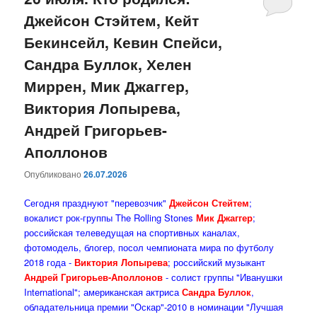
Джейсон Стэйтем, Кейт
содержимому
содержимому
Бекинсейл, Кевин Спейси,
Сандра Буллок, Хелен
Миррен, Мик Джаггер,
Виктория Лопырева,
Андрей Григорьев-
Аполлонов
Опубликовано
26.07.2026
Сегодня празднуют "перевозчик"
Джейсон Стейтем
;
вокалист рок-группы The Rolling Stones
Мик Джаггер
;
российская телеведущая на спортивных каналах,
фотомодель, блогер, посол чемпионата мира по футболу
2018 года -
Виктория Лопырева
; российский музыкант
Андрей Григорьев-Аполлонов
- солист группы "Иванушки
International"; американская актриса
Сандра Буллок
,
обладательница премии "Оскар"-2010 в номинации "Лучшая