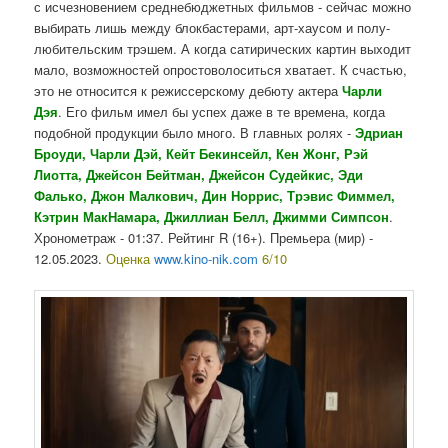
с исчезновением среднебюджетных фильмов - сейчас можно
выбирать лишь между блокбастерами, арт-хаусом и полу-
любительским трэшем. А когда сатирических картин выходит
мало, возможностей опростоволоситься хватает. К счастью,
это не относится к режиссерскому дебюту актера
Чарли
Дэя
. Его фильм имел бы успех даже в те времена, когда
подобной продукции было много. В главных ролях -
Эдриан
Броуди, Чарли Дэй, Кейт Бекинсейл, Кен Жонг, Рэй
Лиотта, Джейсон Бейтман, Джейсон Судейкис, Эди
Фалько, Джон Малкович, Дин Норрис,
Трэвис Фиммел,
Кэтрин МакНамара, Джиллиан Белл, Джимми Симпсон
.
Хронометраж - 01:37. Рейтинг R (16+). Премьера (мир) -
12.05.2023.
Оценка
www.kino-nik.com
6/10