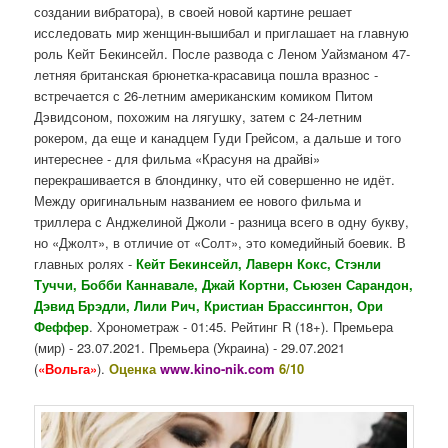
создании вибратора), в своей новой картине решает
исследовать мир женщин-вышибал и приглашает на главную
роль Кейт Бекинсейл. После развода с Леном Уайзманом 47-
летняя британская брюнетка-красавица пошла вразнос -
встречается с 26-летним американским комиком Питом
Дэвидсоном, похожим на лягушку, затем с 24-летним
рокером, да еще и канадцем Гуди Грейсом, а дальше и того
интереснее - для фильма «Красуня на драйві»
перекрашивается в блондинку, что ей совершенно не идёт.
Между оригинальным названием ее нового фильма и
триллера с Анджелиной Джоли - разница всего в одну букву,
но «Джолт», в отличие от «Солт», это комедийный боевик. В
главных ролях -
Кейт Бекинсейл, Лаверн Кокс, Стэнли
Туччи, Бобби Каннавале, Джай Кортни, Сьюзен Сарандон,
Дэвид Брэдли, Лили Рич, Кристиан Брассингтон, Ори
Феффер
. Хронометраж - 01:45. Рейтинг R (18+). Премьера
(мир) - 23.07.2021. Премьера (Украина) - 29.07.2021
(
«Вольга»
).
Оценка
www.kino-nik.com
6/10