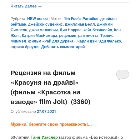
Читать далее
→
Рубрика:
NEW новое
|
Метки:
film Fool's Paradise
,
джейсон
бейтман
,
джейсон судейкис
,
Джиллиан Белл
,
Джимми
Симпсон
,
джон малкович
,
Дин Норрис
,
кейт бекинсейл
,
Кен
Жонг
,
Кэтрин МакНамара
,
рецензия
,
рэй лиотта
,
Трэвис
Фиммел
,
фильм «Рай для дурака»
,
чарли дэй
,
Эди Фалько
,
эдриан броуди
|
Добавить комментарий
Рецензия на фильм
«Красуня на драйві»
(фильм «Красотка на
взводе» film Jolt) (3360)
Опубликовано
27.07.2021
Мужики, берегите свою промежность!…
50-летняя
Таня Уэкслер
(автор фильма «Без истерики!» о