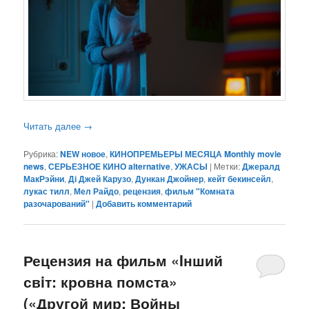
Читать далее
→
Рубрика:
NEW новое
,
КИНОПРЕМЬЕРЫ МЕСЯЦА Monthly movie
news
,
СЕРЬЕЗНОЕ КИНО alternative
,
УЖАСЫ
|
Метки:
Джералд
МакРэйни
,
Ді Джей Карузо
,
Дункан Джойнер
,
кейт бекинсейл
,
лукас тилл
,
Мел Райдо
,
рецензия
,
фильм "Комната
разочарований"
|
Добавить комментарий
Рецензия на фильм «Iнший
свiт: кровна помста»
(«Другой мир: Войны