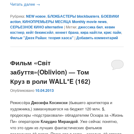
Читать далее
→
Рубрика:
NEW новое
,
БЛОКБАСТЕРЫ blockbusters
,
БОЕВИКИ
action
,
КИНОПРЕМЬЕРЫ МЕСЯЦА Monthly movie news
,
СЕРЬЕЗНОЕ КИНО alternative
|
Метки:
джессика бил
,
кевин
костнер
,
кейт бекинсейл
,
кеннет брана
,
кира найтли
,
крис пайн
,
Фильм "Джек Райан: теория хаоса"
|
Добавить комментарий
Фильм «Світ
забуття»(Oblivion) — Том
Круз в роли WALL*E (162)
Опубликовано
10.04.2013
Режиссёра
Джозефа Косински
(бывшего архитектора и
художника,) замахнувшегося на бюджет 120 млн. $,
продюсеры «подстраховали» обладателем Оскара за «Жизнь
Пи» оператором
Клаудио Мирандой
. Уже сейчас понятно,
что это один из лучших фантастических фильмов
последнего 10-летия. Премьера в мире – сегодня, 10 апреля,