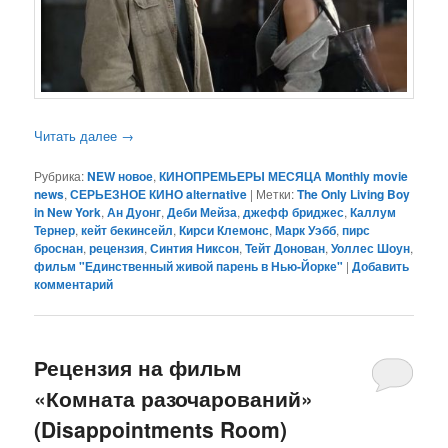
Читать далее
→
Рубрика:
NEW новое
,
КИНОПРЕМЬЕРЫ МЕСЯЦА Monthly movie
news
,
СЕРЬЕЗНОЕ КИНО alternative
|
Метки:
The Only Living Boy
in New York
,
Ан Дуонг
,
Деби Мейза
,
джефф бриджес
,
Каллум
Тернер
,
кейт бекинсейл
,
Кирси Клемонс
,
Марк Уэбб
,
пирс
броснан
,
рецензия
,
Синтия Никсон
,
Тейт Донован
,
Уоллес Шоун
,
фильм "Единственный живой парень в Нью-Йорке"
|
Добавить
комментарий
Рецензия на фильм
«Комната разочарований»
(Disappointments Room)