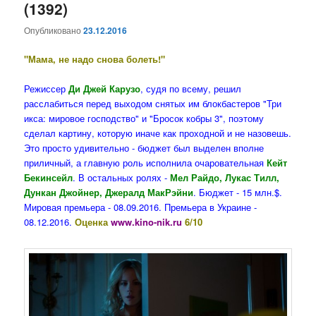
(1392)
Опубликовано
23.12.2016
"Мама, не надо снова болеть!"
Режиссер
Ди Джей Карузо
, судя по всему, решил
расслабиться перед выходом снятых им блокбастеров "Три
икса: мировое господство" и "Бросок кобры 3", поэтому
сделал картину, которую иначе как проходной и не назовешь.
Это просто удивительно - бюджет был выделен вполне
приличный, а главную роль исполнила очаровательная
Кейт
Бекинсейл
. В остальных ролях -
Мел Райдо, Лукас Тилл,
Дункан Джойнер, Джералд МакРэйни
. Бюджет - 15 млн.$.
Мировая премьера - 08.09.2016. Премьера в Украине -
08.12.2016.
Оценка
www.kino-nik.ru
6/10