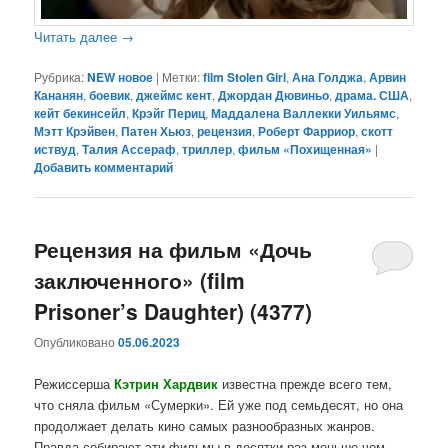
Читать далее
→
Рубрика:
NEW новое
|
Метки:
film Stolen Girl
,
Ана Голджа
,
Арвин
Кананян
,
боевик
,
джеймс кент
,
Джордан Дювиньо
,
драма. США
,
кейт бекинсейл
,
Крэйг Периц
,
Маддалена Валлекки Уильямс
,
Мэтт Крэйвен
,
Патен Хьюз
,
рецензия
,
Роберт Фарриор
,
скотт
иствуд
,
Талия Ассераф
,
триллер
,
фильм «Похищенная»
|
Добавить комментарий
Рецензия на фильм «Дочь
заключенного» (film
Prisoner’s Daughter) (4377)
Опубликовано
05.06.2023
Режиссерша
Кэтрин Хардвик
известна прежде всего тем,
что сняла фильм «Сумерки». Ей уже под семьдесят, но она
продолжает делать кино самых разнообразных жанров.
Правда собирают эти фильмы в десятки раз меньше чем