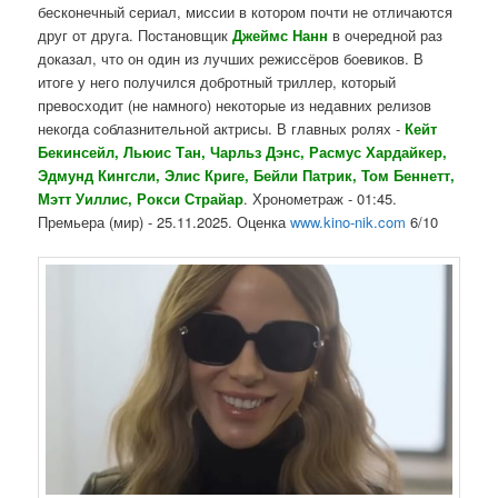
бесконечный сериал, миссии в котором почти не отличаются
друг от друга. Постановщик
Джеймс Нанн
в очередной раз
доказал, что он один из лучших режиссёров боевиков. В
итоге у него получился добротный триллер, который
превосходит (не намного) некоторые из недавних релизов
некогда соблазнительной актрисы. В главных ролях -
Кейт
Бекинсейл, Льюис Тан, Чарльз Дэнс, Расмус Хардайкер,
Эдмунд Кингсли, Элис Криге, Бейли Патрик, Том Беннетт,
Мэтт Уиллис, Рокси Страйар
. Хронометраж - 01:45.
Премьера (мир) - 25.11.2025. Оценка
www.kino-nik.com
6/10