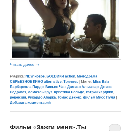
Читать далее
→
Рубрика:
NEW новое
,
БОЕВИКИ action
,
Мелодрама
,
СЕРЬЕЗНОЕ КИНО alternative
,
Триллер
|
Метки:
Miss Bala
,
Барбарелла Пардо
,
Вивьен Чан
,
Дамиан Алькасар
,
Джина
Родригез
,
Исмаэль Круз
,
Кристина Рольдо
,
кэтрин хардвик
,
рецензия
,
Рикардо Абарка
,
Томас Деккер
,
фильм Мисс Пуля
|
Добавить комментарий
Фильм «Зажги меня».Ты