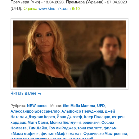
Премьера (мир) - 13.04.2023. Премьера (Украина) - 27.04.2023
(UFD).
Оценка
www.kino-nik.com
6/10
Читать далее
→
Рубрика:
NEW новое
|
Метки:
film Mafia Mamma
,
UFD
,
Алессандро Брессанелло
,
Альфонсо Перуджини
,
Джей
Нателли
,
Джулио Корсо
,
Йонв Джозеф
,
Клер Палаццо
,
кэтрин
хардвик
,
Митч Салм
,
Моніка Беллуччі
,
рецензия
,
Софиа
Номвете
,
Тим Дайш
,
Томми Роджер
,
тони коллетт
,
фильм
«Мама мафия»
,
фильм «Мафія мама»
,
Франческо Мастроянни
,
|