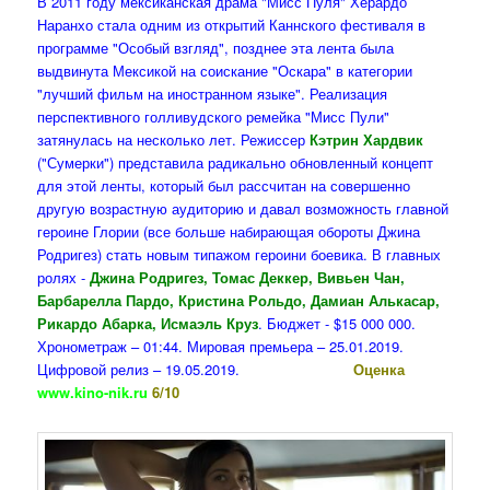
В 2011 году мексиканская драма "Мисс Пуля" Херардо
Наранхо стала одним из открытий Каннского фестиваля в
программе "Особый взгляд", позднее эта лента была
выдвинута Мексикой на соискание "Оскара" в категории
"лучший фильм на иностранном языке". Реализация
перспективного голливудского ремейка "Мисс Пули"
затянулась на несколько лет. Режиссер
Кэтрин Хардвик
("Сумерки") представила радикально обновленный концепт
для этой ленты, который был рассчитан на совершенно
другую возрастную аудиторию и давал возможность главной
героине Глории (все больше набирающая обороты Джина
Родригез) стать новым типажом героини боевика. В главных
ролях -
Джина Родригез, Томас Деккер, Вивьен Чан,
Барбарелла Пардо, Кристина Рольдо, Дамиан Алькасар,
Рикардо Абарка, Исмаэль Круз
. Бюджет - $15 000 000.
Хронометраж – 01:44. Мировая премьера – 25.01.2019.
Цифровой релиз – 19.05.2019.
Оценка
www.kino-nik.ru
6/10