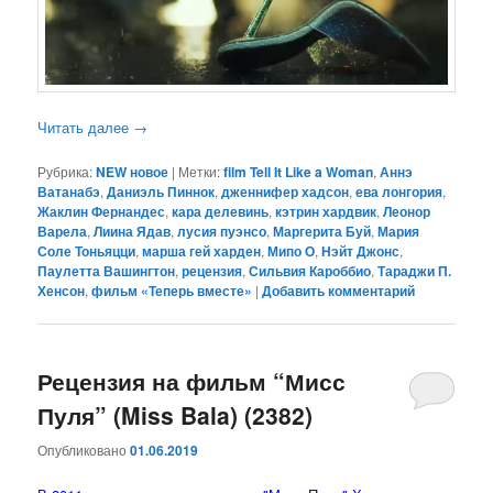
Читать далее
→
Рубрика:
NEW новое
|
Метки:
film Tell It Like a Woman
,
Аннэ
Ватанабэ
,
Даниэль Пиннок
,
дженнифер хадсон
,
ева лонгория
,
Жаклин Фернандес
,
кара делевинь
,
кэтрин хардвик
,
Леонор
Варела
,
Лиина Ядав
,
лусия пуэнсо
,
Маргерита Буй
,
Мария
Соле Тоньяцци
,
марша гей харден
,
Мипо О
,
Нэйт Джонс
,
Паулетта Вашингтон
,
рецензия
,
Сильвия Кароббио
,
Тараджи П.
Хенсон
,
фильм «Теперь вместе»
|
Добавить комментарий
Рецензия на фильм “Мисс
Пуля” (Miss Bala) (2382)
Опубликовано
01.06.2019