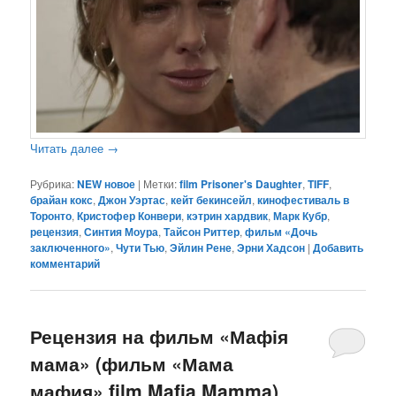
Читать далее
→
Рубрика:
NEW новое
|
Метки:
film Prisoner's Daughter
,
TIFF
,
брайан кокс
,
Джон Уэртас
,
кейт бекинсейл
,
кинофестиваль в
Торонто
,
Кристофер Конвери
,
кэтрин хардвик
,
Марк Кубр
,
рецензия
,
Синтия Моура
,
Тайсон Риттер
,
фильм «Дочь
заключенного»
,
Чути Тью
,
Эйлин Рене
,
Эрни Хадсон
|
Добавить
комментарий
Рецензия на фильм «Мафія
мама» (фильм «Мама
мафия» film Mafia Mamma)