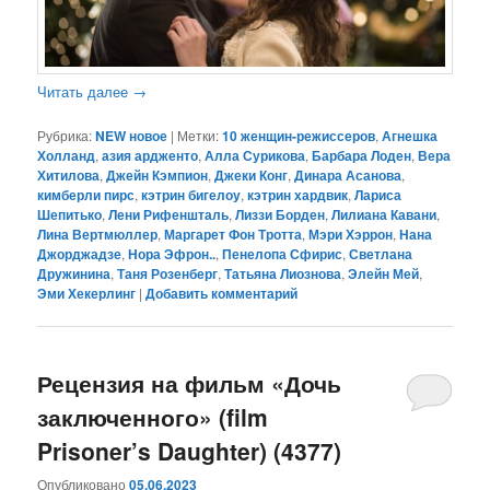
Читать далее
→
Рубрика:
NEW новое
|
Метки:
10 женщин-режиссеров
,
Агнешка
Холланд
,
азия ардженто
,
Алла Сурикова
,
Барбара Лоден
,
Вера
Хитилова
,
Джейн Кэмпион
,
Джеки Конг
,
Динара Асанова
,
кимберли пирс
,
кэтрин бигелоу
,
кэтрин хардвик
,
Лариса
Шепитько
,
Лени Рифеншталь
,
Лиззи Борден
,
Лилиана Кавани
,
Лина Вертмюллер
,
Маргарет Фон Тротта
,
Мэри Хэррон
,
Нана
Джорджадзе
,
Нора Эфрон..
,
Пенелопа Сфирис
,
Светлана
Дружинина
,
Таня Розенберг
,
Татьяна Лиознова
,
Элейн Мей
,
Эми Хекерлинг
|
Добавить комментарий
Рецензия на фильм «Дочь
заключенного» (film
Prisoner’s Daughter) (4377)
Опубликовано
05.06.2023