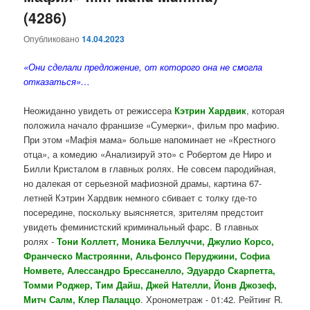
(4286)
Опубликовано
14.04.2023
«Они сделали предложение, от которого она не смогла
отказаться»…
Неожиданно увидеть от режиссера
Кэтрин Хардвик
, которая
положила начало франшизе «Сумерки», фильм про мафию.
При этом «Мафія мама» больше напоминает не «Крестного
отца», а комедию «Анализируй это» с Робертом де Ниро и
Билли Кристалом в главных ролях. Не совсем пародийная,
но далекая от серьезной мафиозной драмы, картина 67-
летней Кэтрин Хардвик немного сбивает с толку где-то
посередине, поскольку выясняется, зрителям предстоит
увидеть феминистский криминальный фарс. В главных
ролях -
Тони Коллетт, Моника Беллуччи, Джулио Корсо,
Франческо Мастроянни, Альфонсо Перуджини, Софиа
Номвете, Алессандро Брессанелло, Эдуардо Скарпетта,
Томми Роджер, Тим Дайш, Джей Нателли, Йонв Джозеф,
Митч Салм, Клер Палаццо
. Хронометраж - 01:42. Рейтинг R.