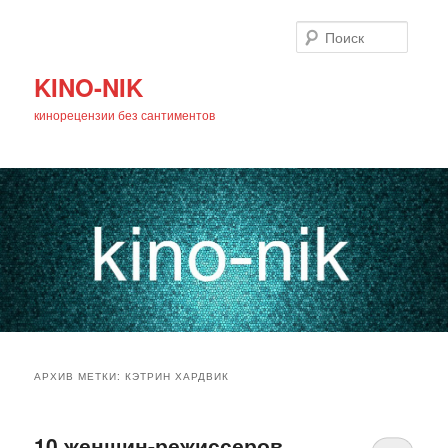
Поиск
KINO-NIK
кинорецензии без сантиментов
Главное
Перейти
Перейти
меню
АРХИВ МЕТКИ:
КЭТРИН ХАРДВИК
к
к
основному
дополнительному
10 женщин-режиссеров,