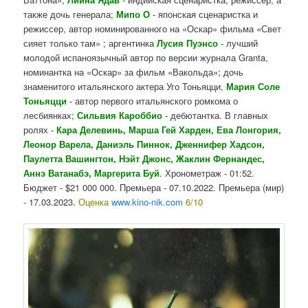
также дочь генерала;
Мипо О
- японская сценаристка и
режиссер, автор номинированного на «Оскар» фильма «Свет
сияет только там» ; аргентинка
Лусия Пуэнсо
- лучший
молодой испаноязычный автор по версии журнала Granta,
номинантка на «Оскар» за фильм «Вакольда»; дочь
знаменитого итальянского актера Уго Тоньяцци,
Мария Соле
Тоньяцци
- автор первого итальянского ромкома о
лесбиянках;
Сильвия Кароббио
- дебютантка. В главных
ролях -
Кара Делевинь, Марша Гей Харден, Ева Лонгория,
Леонор Варела, Даниэль Пиннок, Дженнифер Хадсон,
Паулетта Вашингтон, Нэйт Джонс, Жаклин Фернандес,
Аннэ Ватанабэ, Маргерита Буй
. Хронометраж - 01:52.
Бюджет - $21 000 000. Премьера - 07.10.2022. Премьера (мир)
- 17.03.2023.
Оценка
www.kino-nik.com
6/10