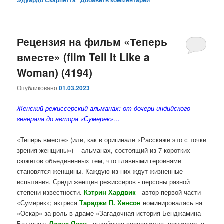
Эдуардо Скарпетта
Добавить комментарий
Рецензия на фильм «Теперь
вместе» (film Tell It Like a
Woman) (4194)
Опубликовано
01.03.2023
Женский режиссерский альманах: от дочери индийского
генерала до автора «Сумерек»…
«Теперь вместе» (или, как в оригинале «Расскажи это с точки
зрения женщины») - альманах, состоящий из 7 коротких
сюжетов объединенных тем, что главными героинями
становятся женщины. Каждую из них ждут жизненные
испытания. Среди женщин режиссеров - персоны разной
степени известности.
Кэтрин Хардвик
- автор первой части
«Сумерек»; актриса
Тараджи П. Хенсон
номинировалась на
«Оскар» за роль в драме «Загадочная история Бенджамина
Баттона»;
Лиина Ядав
- индийская сценаристка, режиссер, а