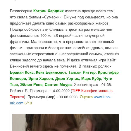
Режиссерша
Кэтрин Хардвик
известна прежде всего тем,
что сняла фильм «Сумерки». Ей уже под семьдесят, но она
продолжает делать кино самых разнообразных жанров.
Правда собирают эти фильмы в десятки раз меньше чем
феноменальные 400 млн.$ первой части популярной
франшизы. Маловероятно, что прорывом станет ее новый
фильм - приторная и бесстрастная семейная драма, полная
заезженных стереотипов о «несовершенной семье», ставших
клише задолго до начала века. И даже отличная игра Кейт
Бекинсейл ничего здесь не поменяет. В главных ролях -
Брайан Кокс, Кейт Бекинсейл, Тайсон Риттер, Кристофер
Конвери, Эрни Хадсон, Джон Уэртас, Марк Кубр, Чути
Тью, Эйлин Рене, Синтия Моура
. Хронометраж - 01:38.
Рейтинг R. Премьера - 14.09.2022 (
TIFF Кинофестиваль в
Торонто
). Премьера (мир) - 30.06.2023.
Оценка
www.kino-
nik.com
6/10