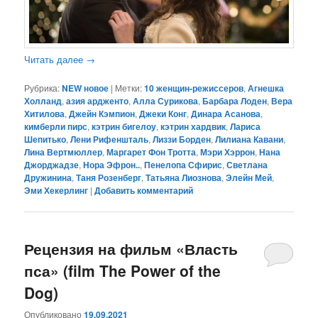
Читать далее
→
Рубрика:
NEW новое
|
Метки:
10 женщин-режиссеров
,
Агнешка
Холланд
,
азия ардженто
,
Алла Сурикова
,
Барбара Лоден
,
Вера
Хитилова
,
Джейн Кэмпион
,
Джеки Конг
,
Динара Асанова
,
кимберли пирс
,
кэтрин бигелоу
,
кэтрин хардвик
,
Лариса
Шепитько
,
Лени Рифеншталь
,
Лиззи Борден
,
Лилиана Кавани
,
Лина Вертмюллер
,
Маргарет Фон Тротта
,
Мэри Хэррон
,
Нана
Джорджадзе
,
Нора Эфрон..
,
Пенелопа Сфирис
,
Светлана
Дружинина
,
Таня Розенберг
,
Татьяна Лиознова
,
Элейн Мей
,
Эми Хекерлинг
|
Добавить комментарий
Рецензия на фильм «Власть
пса» (film The Power of the
Dog)
Опубликовано
19.09.2021