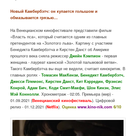
Новый Камбербэтч: он купается голышом и
обмазывается грязью…
На Венецианском кинофестивале представили фильм
«Власть пса», который считается одним из главных
претендентов на «Золотого льва». Картину с участием
Бенедикта Камбербэтча и Кирстен Данст об Америке
прошлого века сняла режиссер
Джейн Кэмпион
- первая
женщина - лауреат каннской «Золотой пальмовой ветви».
Такого Камбербэтча вы еще не видели, считает кинокритик. В
главных ролях -
Томасин МакКензи, Бенедикт Камбербэтч,
Джесси Племонс, Кирстен Данст, Кит Кэрредин, Фрэнсис
Конрой, Адам Бич, Коди Смит-Макфи, Шон Кинэн, Элис
Мэй Коннолли
. Хронометраж - 02:05. Премьера (мир) -
01.09.2021 (
Венецианский кинофестиваль
). Цифровой
релиз - 01.12.2021 (
Netflix
).
Оценка
www.kino-nik.com
6/10