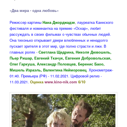
«Два мира - одна любовь»
Режиссер картины
Нана Джорджадзе
,
лауреатка Каннского
фестиваля и номинантка на премию «Оскар», любит
рассуждать в своих фильмах о чувствах обычных людей.
Она тихонько открывает двери влюбленных и ненадолго
пускает зрителя в этот мир, где полно страсти и лжи. В
главных ролях -
Светлана Щедрина, Николя Дювошель,
Пьер Ришар, Евгений Ткачук, Евгения Добровольская,
Олег Гаркуша, Александр Половцев, Беренис Баоо,
Мишель Израэль, Валентина Нейморовец
.
Хронометраж-
01:40. Премьера (РФ) - 11.02.2021.
Цифровой релиз -
11.03.2021.
Оценка
www.kino-nik.com
6/10