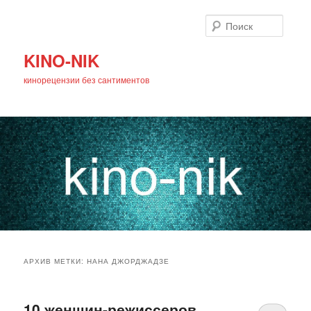
Поиск
KINO-NIK
кинорецензии без сантиментов
Главное
Перейти
Перейти
меню
АРХИВ МЕТКИ:
НАНА ДЖОРДЖАДЗЕ
к
к
основному
дополнительному
10 женщин-режиссеров,