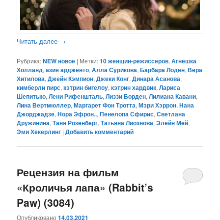
Читать далее
→
Рубрика:
NEW новое
|
Метки:
10 женщин-режиссеров
,
Агнешка
Холланд
,
азия ардженто
,
Алла Сурикова
,
Барбара Лоден
,
Вера
Хитилова
,
Джейн Кэмпион
,
Джеки Конг
,
Динара Асанова
,
кимберли пирс
,
кэтрин бигелоу
,
кэтрин хардвик
,
Лариса
Шепитько
,
Лени Рифеншталь
,
Лиззи Борден
,
Лилиана Кавани
,
Лина Вертмюллер
,
Маргарет Фон Тротта
,
Мэри Хэррон
,
Нана
Джорджадзе
,
Нора Эфрон..
,
Пенелопа Сфирис
,
Светлана
Дружинина
,
Таня Розенберг
,
Татьяна Лиознова
,
Элейн Мей
,
Эми Хекерлинг
|
Добавить комментарий
Рецензия на фильм
«Кроличья лапа» (Rabbit’s
Paw) (3084)
Опубликовано
14.03.2021