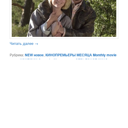
Читать далее
→
Рубрика:
NEW новое
,
КИНОПРЕМЬЕРЫ МЕСЯЦА Monthly movie
news
,
КОМЕДИИ Comedy
,
Мелодрама
,
СЕРЬЕЗНОЕ КИНО
alternative
|
Метки:
Rabbit’s Paw
,
александр половцев
,
Беренис
Баоо
,
Валентина Нейморовец
,
евгений ткачук
,
Евгения
Добровольская
,
Мишель Израэль
,
Нана Джорджадзе
,
Николя
Дювошель
,
Олег Гаркуша
,
пьер ришар
,
рецензия
,
Светлана
Щедрина
,
фильм «Кроличья лапа»
|
Добавить комментарий
Сайт работает на WordPress