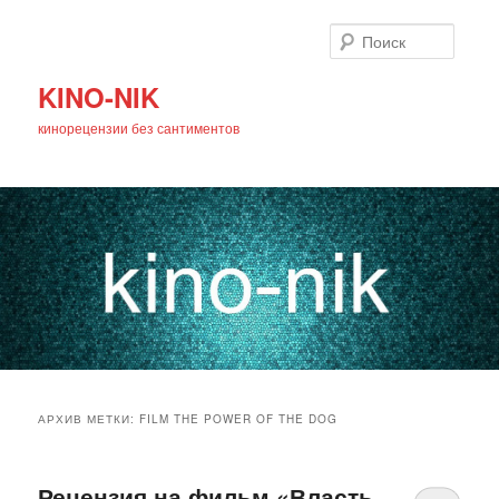
Поиск
KINO-NIK
кинорецензии без сантиментов
Главное
Перейти
Перейти
меню
АРХИВ МЕТКИ:
FILM THE POWER OF THE DOG
к
к
основному
дополнительному
Рецензия на фильм «Власть