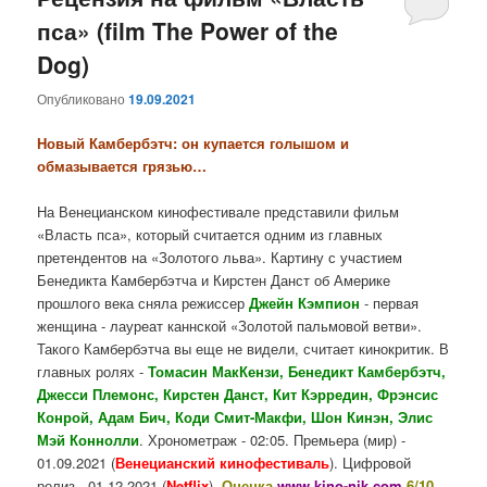
пса» (film The Power of the
содержимому
содержимому
Dog)
Опубликовано
19.09.2021
Новый Камбербэтч: он купается голышом и
обмазывается грязью…
На Венецианском кинофестивале представили фильм
«Власть пса», который считается одним из главных
претендентов на «Золотого льва». Картину с участием
Бенедикта Камбербэтча и Кирстен Данст об Америке
прошлого века сняла режиссер
Джейн Кэмпион
- первая
женщина - лауреат каннской «Золотой пальмовой ветви».
Такого Камбербэтча вы еще не видели, считает кинокритик. В
главных ролях -
Томасин МакКензи, Бенедикт Камбербэтч,
Джесси Племонс, Кирстен Данст, Кит Кэрредин, Фрэнсис
Конрой, Адам Бич, Коди Смит-Макфи, Шон Кинэн, Элис
Мэй Коннолли
. Хронометраж - 02:05. Премьера (мир) -
01.09.2021 (
Венецианский кинофестиваль
). Цифровой
релиз - 01.12.2021 (
Netflix
).
Оценка
www.kino-nik.com
6/10