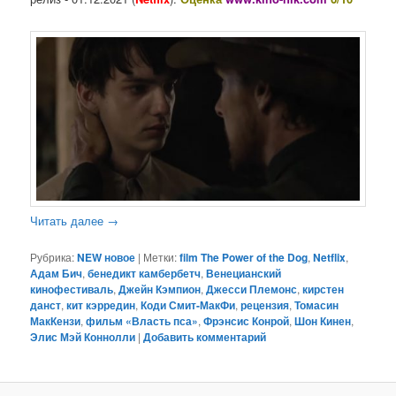
Читать далее
→
Рубрика:
NEW новое
|
Метки:
film The Power of the Dog
,
Netflix
,
Адам Бич
,
бенедикт камбербетч
,
Венецианский
кинофестиваль
,
Джейн Кэмпион
,
Джесси Племонс
,
кирстен
данст
,
кит кэрредин
,
Коди Смит-МакФи
,
рецензия
,
Томасин
МакКензи
,
фильм «Власть пса»
,
Фрэнсис Конрой
,
Шон Кинен
,
Элис Мэй Коннолли
|
Добавить комментарий