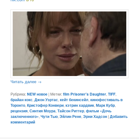
Читать далее
→
Рубрика:
NEW новое
|
Метки:
film Prisoner's Daughter
,
TIFF
,
брайан кокс
,
Джон Уэртас
,
кейт бекинсейл
,
кинофестиваль в
Торонто
,
Кристофер Конвери
,
кэтрин хардвик
,
Марк Кубр
,
рецензия
,
Синтия Моура
,
Тайсон Риттер
,
фильм «Дочь
заключенного»
,
Чути Тью
,
Эйлин Рене
,
Эрни Хадсон
|
Добавить
комментарий