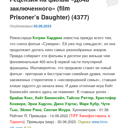
заключенного» (film
содержимому
содержимому
Prisoner’s Daughter) (4377)
Опубликовано
05.06.2023
Режиссерша
Кэтрин Хардвик
известна прежде всего тем,
что сняла фильм «Сумерки». Ей уже под семьдесят, но она
продолжает делать кино самых разнообразных жанров.
Правда собирают эти фильмы в десятки раз меньше чем
феноменальные 400 млн.$ первой части популярной
франшизы. Маловероятно, что прорывом станет ее новый
фильм - приторная и бесстрастная семейная драма, полная
заезженных стереотипов о «несовершенной семье», ставших
клише задолго до начала века. И даже отличная игра Кейт
Бекинсейл ничего здесь не поменяет. В главных ролях -
Брайан Кокс, Кейт Бекинсейл, Тайсон Риттер, Кристофер
Конвери, Эрни Хадсон, Джон Уэртас, Марк Кубр, Чути
Тью, Эйлин Рене, Синтия Моура
. Хронометраж - 01:38.
Рейтинг R. Премьера - 14.09.2022 (
TIFF Кинофестиваль в
Торонто
). Премьера (мир) - 30.06.2023.
Оценка
www.kino-
nik.com
6/10