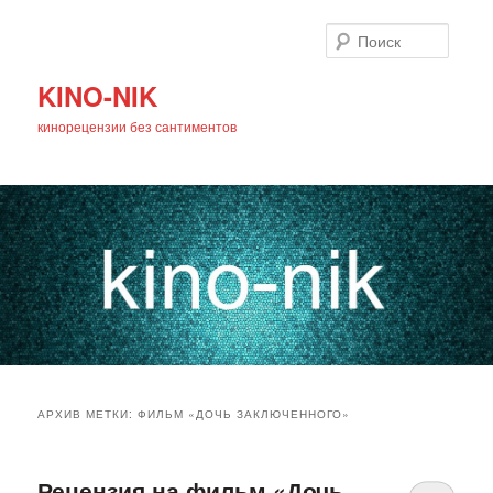
Поиск
KINO-NIK
кинорецензии без сантиментов
Главное
Перейти
Перейти
меню
АРХИВ МЕТКИ:
ФИЛЬМ «ДОЧЬ ЗАКЛЮЧЕННОГО»
к
к
основному
дополнительному
Рецензия на фильм «Дочь