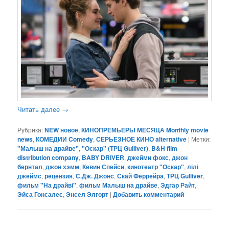
Читать далее
→
Рубрика:
NEW новое
,
КИНОПРЕМЬЕРЫ МЕСЯЦА Monthly movie
news
,
КОМЕДИИ Comedy
,
СЕРЬЕЗНОЕ КИНО alternative
|
Метки:
"Малыш на драйве"
,
"Оскар" (ТРЦ Gulliver)
,
B&H film
distribution company
,
BABY DRIVER
,
джейми фокс
,
джон
бернтал
,
джон хэмм
,
Кевин Спейси
,
кинотеатр "Оскар"
,
лілі
джеймс
,
рецензия
,
С.Дж. Джонс
,
Скай Феррейра
,
ТРЦ Gulliver
,
фильм "На драйві"
,
фильм Малыш на драйве
,
Эдгар Райт
,
Эйса Гонсалес
,
Энсел Элгорт
|
Добавить комментарий