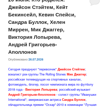
Джейсон Стэйтем, Кейт
содержимому
содержимому
Бекинсейл, Кевин Спейси,
Сандра Буллок, Хелен
Миррен, Мик Джаггер,
Виктория Лопырева,
Андрей Григорьев-
Аполлонов
Опубликовано
26.07.2026
Сегодня празднуют "перевозчик"
Джейсон Стейтем
;
вокалист рок-группы The Rolling Stones
Мик Джаггер
;
российская телеведущая на спортивных каналах,
фотомодель, блогер, посол чемпионата мира по футболу
2018 года -
Виктория Лопырева
; российский музыкант
Андрей Григорьев-Аполлонов
- солист группы "Иванушки
International"; американская актриса
Сандра Буллок
,
обладательница премии "Оскар"-2010 в номинации "Лучшая