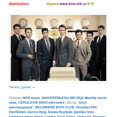
distribution
).
Оценка
www.kino-nik.ru
6/10
Читать далее
→
Рубрика:
NEW новое
,
КИНОПРЕМЬЕРЫ МЕСЯЦА Monthly movie
news
,
СЕРЬЕЗНОЕ КИНО alternative
|
Метки:
"Клуб
миллиардеров"
,
BILLIONAIRE BOYS CLUB
,
Ukrainian Film
Distribution
,
Билли Лурд
,
Боким Вудбайн
,
Джеймс Кокс
,
джереми ирвин
,
Кевин Спейси
,
Кэри Элвис
,
рецензия
,
Розанна