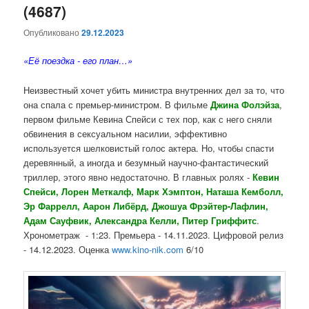
(4687)
Опубликовано
29.12.2023
«Её поездка - его план…»
Неизвестный хочет убить министра внутренних дел за то, что
она спала с премьер-министром.
В фильме
Джина
Фолэйза
,
первом фильме Кевина Спейси с тех пор, как с него сняли
обвинения в сексуальном насилии, эффективно
используется шелковистый голос актера. Но, чтобы спасти
деревянный, а иногда и безумный научно-фантастический
триллер, этого явно недостаточно.
В главных ролях -
Кевин
Спейси, Лорен Меткалф, Марк Хэмптон, Наташа Кемболл,
Эр Фаррелл, Аарон Либёрд, Джошуа Фрэйтер-Лафлин,
Адам Сауфвик, Александра Келли, Питер Гриффитс
.
Хронометраж - 1:23. Премьера - 14.11.2023. Цифровой релиз
- 14.12.2023. Оценка
www.kino-nik.com
6/10