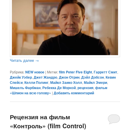
Читать далее
→
Рубрика:
NEW новое
|
Метки:
film Peter Five Eight
,
Гарретт Смит
,
Джейк Уэбер
,
Джет Жандро
,
Джон Отрин
,
Дэйл Добсон
,
Кевин
Спейси
,
Келли Полинг
,
Майкл Заико Холл
,
Майкл Эмери
,
Мишель Фарбман
,
Ребекка Де Морнэй
,
рецензия
,
фильм
«Шпион на всю голову»
|
Добавить комментарий
Рецензия на фильм
«Контроль» (film Control)