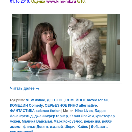
01.10.2016.
Оценка
www.kino-nik.ru
6/10.
Читать далее
→
Рубрика:
NEW новое
,
ДЕТСКОЕ, СЕМЕЙНОЕ movie for all
,
КОМЕДИИ Comedy
,
СЕРЬЕЗНОЕ КИНО alternative
,
ФАНТАСТИКА science-fiction
|
Метки:
Nine Lives
,
Барри
Зоненфельд
,
дженнифер гарнер
,
Кевин Спейси
,
кристофер
уокен
,
Малина Вайсман
,
Марк Консуэлос
,
рецензия
,
робби
амелл
,
фильм Девять жизней
,
Шерил Хайнс
|
Добавить
комментарий