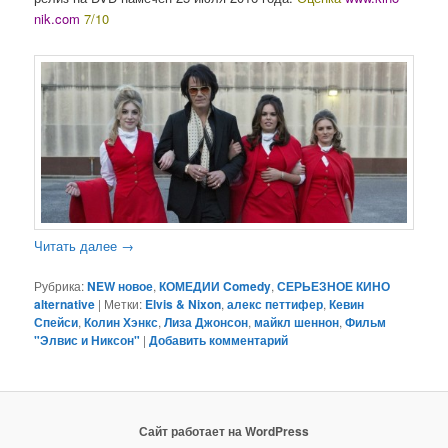
nik.com
7/10
Читать далее
→
Рубрика:
NEW новое
,
КОМЕДИИ Comedy
,
СЕРЬЕЗНОЕ КИНО
alternative
|
Метки:
Elvis & Nixon
,
алекс петтифер
,
Кевин
Спейси
,
Колин Хэнкс
,
Лиза Джонсон
,
майкл шеннон
,
Фильм
"Элвис и Никсон"
|
Добавить комментарий
Сайт работает на WordPress