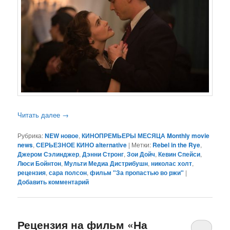
Читать далее
→
Рубрика:
NEW новое
,
КИНОПРЕМЬЕРЫ МЕСЯЦА Monthly movie
news
,
СЕРЬЕЗНОЕ КИНО alternative
|
Метки:
Rebel in the Rye
,
Джером Сэлинджер
,
Дэнни Стронг
,
Зои Дойч
,
Кевин Спейси
,
Люси Бойнтон
,
Мульти Медиа Дистрибушн
,
николас холт
,
рецензия
,
сара полсон
,
фильм "За пропастью во ржи"
|
Добавить комментарий
Рецензия на фильм «На