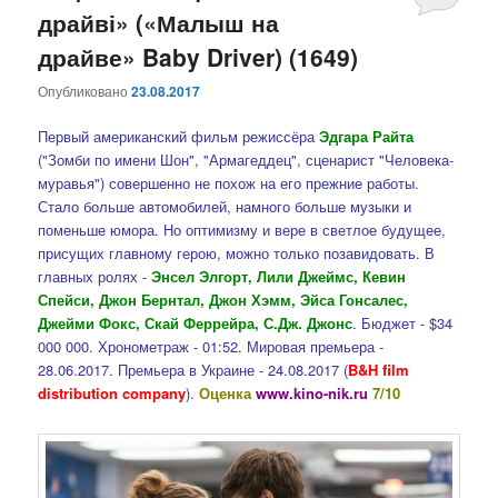
драйві» («Малыш на
драйве» Baby Driver) (1649)
Опубликовано
23.08.2017
Первый американский фильм режиссёра
Эдгара Райта
("Зомби по имени Шон", "Армагеддец", сценарист "Человека-
муравья") совершенно не похож на его прежние работы.
Стало больше автомобилей, намного больше музыки и
поменьше юмора. Но оптимизму и вере в светлое будущее,
присущих главному герою, можно только позавидовать. В
главных ролях -
Энсел Элгорт, Лили Джеймс, Кевин
Спейси, Джон Бернтал, Джон Хэмм, Эйса Гонсалес,
Джейми Фокс, Скай Феррейра, С.Дж. Джонс
. Бюджет - $34
000 000. Хронометраж - 01:52. Мировая премьера -
28.06.2017. Премьера в Украине - 24.08.2017 (
B&H film
distribution company
).
Оценка
www.kino-nik.ru
7/10