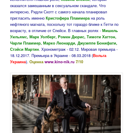
оказался замешанным в сексуальном скандале. Что
интересно, Ридли Скотт с самого начала планировал
пригласить именно
Кристофера Пламмера
на роль
нефтяного магната, поскольку тот гораздо ближе к Гетти по
возрасту, в отличие от Спейси. В главных ролях -
Мишель
Уильямс, Марк Уолберг, Ромен Дюрис, Тимоти Хаттон,
Чарли Пламмер, Марко Леонарди, Джузеппе Бонифати,
Стэйси Мартин
. Хронометраж - 02:12. Мировая премьера -
18.12.2017. Премьера в Украине - 08.03.2018 (
Вольга
Украина
).
Оценка
www.kino-nik.ru
7/10