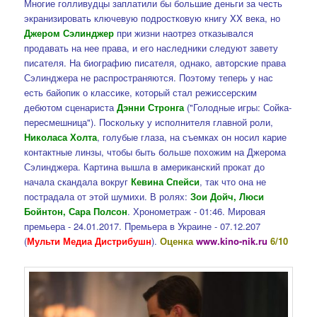
Многие голливудцы заплатили бы большие деньги за честь
экранизировать ключевую подростковую книгу XX века, но
Джером Сэлинджер
при жизни наотрез отказывался
продавать на нее права, и его наследники следуют завету
писателя. На биографию писателя, однако, авторские права
Сэлинджера не распространяются. Поэтому теперь у нас
есть байопик о классике, который стал режиссерским
дебютом сценариста
Дэнни Стронга
("Голодные игры: Сойка-
пересмешница"). Поскольку у исполнителя главной роли,
Николаса Холта
, голубые глаза, на съемках он носил карие
контактные линзы, чтобы быть больше похожим на Джерома
Сэлинджера. Картина вышла в американский прокат до
начала скандала вокруг
Кевина Спейси
, так что она не
пострадала от этой шумихи. В ролях:
Зои Дойч, Люси
Бойнтон, Сара Полсон
. Хронометраж - 01:46. Мировая
премьера - 24.01.2017. Премьера в Украине - 07.12.207
(
Мульти Медиа Дистрибушн
).
Оценка
www.kino-nik.ru
6/10