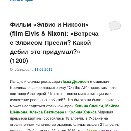
Фильм «Элвис и Никсон»
(film Elvis & Nixon): «Встреча
с Элвисом Пресли? Какой
дебил это придумал?»
(1200)
Опубликовано
11.06.2016
Изящный фильм режиссера
Лизы Джонсон
(номинация
Берлинале за короткометражку "On the Air") представляется
настоящей загадкой. Что это - тонкая мистификация или
изложение реальных событий? Что бы это ни было - зритель
может насладиться отличной игрой
Кевина Спейси, Майкла
Шеннона, Алекса Петтифера
и
Колина Хэнкса
.Мировая
премьера картины состоялась 18 апреля, в Украине на
ограниченном количестве экранов, фильм вышел 21 апреля,
релиз на DVD намечен 25 июля 2016 года.
Оценка
www.kino-