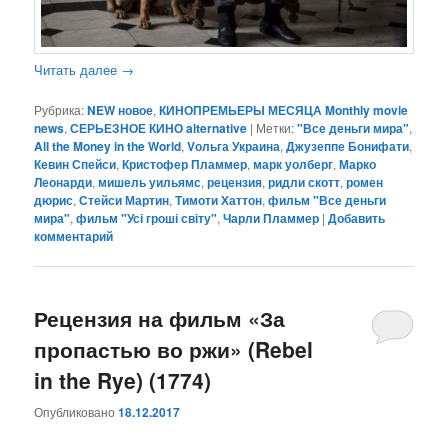
Читать далее
→
Рубрика:
NEW новое
,
КИНОПРЕМЬЕРЫ МЕСЯЦА Monthly movie
news
,
СЕРЬЕЗНОЕ КИНО alternative
|
Метки:
"Все деньги мира"
,
All the Money in the World
,
Vольга Украина
,
Джузеппе Бонифати
,
Кевин Спейси
,
Кристофер Пламмер
,
марк уолберг
,
Марко
Леонарди
,
мишель уильямс
,
рецензия
,
ридли скотт
,
ромен
дюрис
,
Стейси Мартин
,
Тимоти Хаттон
,
фильм "Все деньги
мира"
,
фильм "Усі гроші світу"
,
Чарли Пламмер
|
Добавить
комментарий
Рецензия на фильм «За
пропастью во ржи» (Rebel
in the Rye) (1774)
Опубликовано
18.12.2017