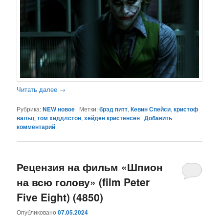
Читать далее
→
Рубрика:
NEW новое
|
Метки:
брэд питт
,
Кевин Спейси
,
кристоф
вальц
,
том хиддлстон
,
хейден кристенсен
|
Добавить
комментарий
Рецензия на фильм «Шпион
на всю голову» (film Peter
Five Eight) (4850)
Опубликовано
07.05.2024