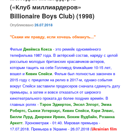
(«Клуб миллиардеров»
Billionaire Boys Club) (1998)
Опубликовано
26.07.2018
"Скажи им правду, если хочешь обмануть..."
Фильм
Джеймса Кокса
- это ремейк одноимённого
телефильма 1987 года. В актёрский состав, наряду с целой
россыпью молодых британских красавчиков-актеров,
которым тащить на себе Голливуд ближайшие 10-15 лет,
вошел и
Кевин Спейси
. Фильм был полностью закончен в
2015 году с прицелом на релиз в 2017-м, однако события
вокруг Спейси заставили продюсеров сначала сдвинуть дату
премьеры, а затем и вовсе отказаться от широкого
кинотеатрального проката до более поздних времён. В
главных ролях -
Тэрон Эджертон, Энсел Элгорт, Эмма
Робертс, Сьюки Уотерхаус, Кевин Спейси, Кэри Элвис,
Билли Лурд, Джереми Ирвин, Боким Вудбайн, Розанна
Аркетт
. Хронометраж - 01:40. Мировая премьера -
17.07.2018. Премьера в Украине - 26.07.2018 (
Ukrainian film