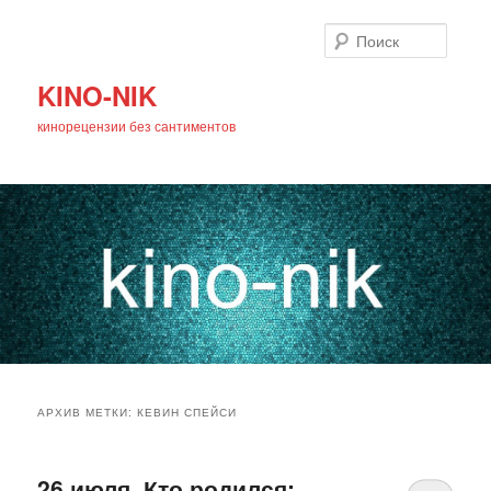
Поиск
KINO-NIK
кинорецензии без сантиментов
Главное
Перейти
Перейти
меню
АРХИВ МЕТКИ:
КЕВИН СПЕЙСИ
к
к
основному
дополнительному
26 июля. Кто родился: