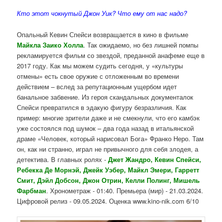
Кто этот чокнутый Джон Уик? Что ему от нас надо?
Опальный Кевин Спейси возвращается в кино в фильме
Майкла Заико Холла
. Так ожидаемо, но без лишней помпы
рекламируется фильм со звездой, преданной анафеме еще в
2017 году. Как мы можем судить сегодня, у «культуры
отмены» есть свое оружие с отложенным во времени
действием – вслед за репутационным ущербом идет
банальное забвение. Из героя скандальных документалок
Спейси превратился в эдакую фигуру безразличия. Как
пример: многие зрители даже и не смекнули, что его камбэк
уже состоялся под шумок – два года назад в итальянской
драме «Человек, который нарисовал Бога» Франко Неро. Там
он, как ни странно, играл не привычного для себя злодея, а
детектива. В главных ролях -
Джет Жандро, Кевин Спейси,
Ребекка Де Морнэй, Джейк Уэбер, Майкл Эмери, Гарретт
Смит, Дэйл Добсон, Джон Отрин, Келли Полинг, Мишель
Фарбман
. Хронометраж - 01:40. Премьера (мир) - 21.03.2024.
Цифровой релиз - 09.05.2024. Оценка www.kino-nik.com 6/10