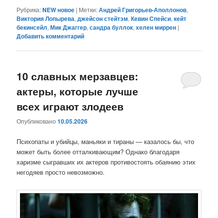
Рубрика:
NEW новое
|
Метки:
Андрей Григорьев-Аполлонов
,
Виктория Лопырева
,
джейсон стейтэм
,
Кевин Спейси
,
кейт
бекинсейл
,
Мик Джаггер
,
сандра буллок
,
хелен миррен
|
Добавить комментарий
10 славных мерзавцев:
актеры, которые лучше
всех играют злодеев
Опубликовано
10.05.2026
Психопаты и убийцы, маньяки и тираны — казалось бы, что
может быть более отталкивающим? Однако благодаря
харизме сыгравших их актеров противостоять обаянию этих
негодяев просто невозможно.