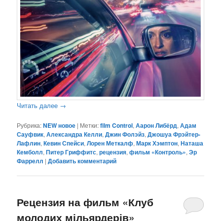
Читать далее
→
Рубрика:
NEW новое
|
Метки:
film Control
,
Аарон Либёрд
,
Адам
Сауфвик
,
Александра Келли
,
Джин Фолэйз
,
Джошуа Фрэйтер-
Лафлин
,
Кевин Спейси
,
Лорен Меткалф
,
Марк Хэмптон
,
Наташа
Кемболл
,
Питер Гриффитс
,
рецензия
,
фильм «Контроль»
,
Эр
Фаррелл
|
Добавить комментарий
Рецензия на фильм «Клуб
молодих мільярдерів»