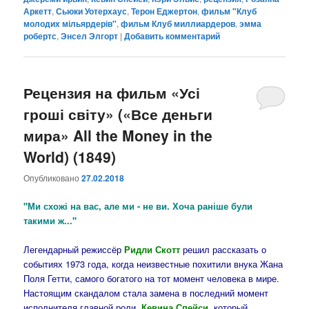
Аркетт
,
Сьюки Уотерхаус
,
Терон Еджертон
,
фильм "Клуб
молодих мільярдерів"
,
фильм Клуб миллиардеров
,
эмма
робертс
,
Энсел Элгорт
|
Добавить комментарий
Рецензия на фильм «Усі
гроші світу» («Все деньги
мира» All the Money in the
World) (1849)
Опубликовано
27.02.2018
"Ми схожі на вас, але ми - не ви. Хоча раніше були
такими ж..."
Легендарный режиссёр
Ридли Скотт
решил рассказать о
событиях 1973 года, когда неизвестные похитили внука Жана
Поля Гетти, самого богатого на тот момент человека в мире.
Настоящим скандалом стала замена в последний момент
исполнителя главной роли,
Кевина Спейси
, который