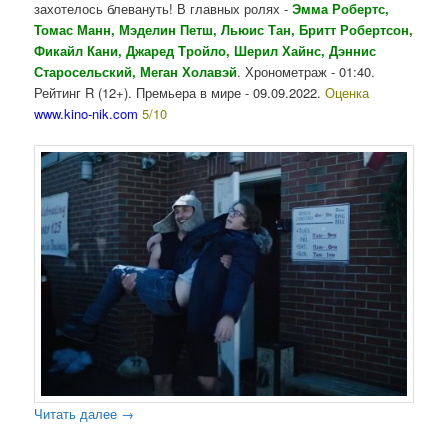
захотелось блевануть! В главных ролях -
Эмма Робертс,
Томас Манн, Мэделин Петш, Льюис Тан, Бритт Робертсон,
Фикайл Кани, Джаред Тройло, Шерил Хайнс, Дэннис
Старосельский, Меган Холавэй
. Хронометраж - 01:40.
Рейтинг R (12+). Премьера в мире - 09.09.2022.
Оценка
www.kino-nik.com
5/10
Читать далее
→