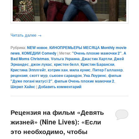
Читать далее
→
Рубрика:
NEW новое
,
КИНОПРЕМЬЕРЫ МЕСЯЦА Monthly movie
news
,
КОМЕДИИ Comedy
|
Метки:
"Очень плохие мамочки 2"
,
A
Bad Moms Christmas
,
Vольга Украина
,
Джастин Хартли
,
Джей
Эрнандес
,
джон лукас
,
кристен белл
,
Кристин Барански
,
Кристина Эпплгейт
,
кэтрин хан
,
мила кунис
,
Питер Галлахер
,
рецензия
,
скотт мур
,
сьюзен сарандон
,
Уна Лоуренс
,
фильм
"Дуже погані матусі 2"
,
фильм Очень плохие мамочки 2
,
Шерил Хайнс
|
Добавить комментарий
Рецензия на фильм «Девять
жизней» (Nine Lives): «Если
это необходимо, чтобы