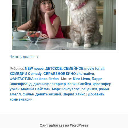
Читать далее
→
Рубрика:
NEW новое
,
ДЕТСКОЕ, СЕМЕЙНОЕ movie for all
,
КОМЕДИИ Comedy
,
СЕРЬЕЗНОЕ КИНО alternative
,
ФАНТАСТИКА science-fiction
|
Метки:
Nine Lives
,
Барри
Зоненфельд
,
дженнифер гарнер
,
Кевин Спейси
,
кристофер
уокен
,
Малина Вайсман
,
Марк Консуэлос
,
рецензия
,
робби
амелл
,
фильм Девять жизней
,
Шерил Хайнс
|
Добавить
комментарий
Сайт работает на WordPress