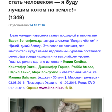
стать человеком — я буду
лучшим котом на земле!»
(1349)
Опубликовано
24.10.2016
Новая комедия наверняка станет проходной в творчестве
Барри Зоненфельда
, автора фильмов "Люди в чёрном" и
"Дикий, дикий Запад". Это вовсе не означает, что
кинозрители будут чем-то недовольны - уровень постановок
режиссёра всегда находится на высочайшем уровне.
Главные роли в картине исполнили
Кевин Спейси,
Кристофер Уокен, Дженнифер Гарнер, Робби Амелл,
Шерил Хайнс, Марк Консуэлос
и обаятельная малышка
Малина Вайсман
. Бюджет - 30 млн.$. Мировая премьера -
03.08.2016. Премьера в Украине - 01.09.2016. Релиз DVD -
01.10.2016.
Оценка
www.kino-nik.ru
6/10.