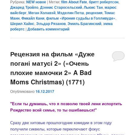
Рубрика:
NEW новое
|
Метки:
film About Fate
,
бритт робертсон
,
Джаред Тройло
,
Дэннис Старосельский
,
Льюис Тан
,
марюс
вайсберг
,
Меган Холавэй
,
Мэделин Петш
,
рецензия
,
Томас
Манн
,
Фикайл Кани
,
фильм «Ирония судьбы в Голливуде»
,
Шерил Хайнс
,
Эльдар Рязанов
,
Эмиль Брагинский
,
эмма
робертс
|
Добавить комментарий
Рецензия на фильм «Дуже
погані матусі 2» («Очень
плохие мамочки 2» A Bad
Moms Christmas) (1771)
Опубликовано
16.12.2017
"Если ты думаешь, что я позволю твоей лени испортить
Рождество всей семье, то ты ошибаешься!"
Сразу две хитовые прошлогодние комедии в этом году
получили сиквелы, которые переключают фокус