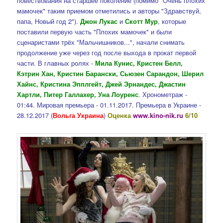
повествования на старшее поколение (помимо "Очень плохих
мамочек" таким приемом отметились и авторы "Здравствуй,
папа, Новый год 2").
Джон Лукас
и
Скотт Мур
, которые
поставили первую часть "Плохих мамочек" и были
сценаристами трёх "Мальчишников...", начали снимать
продолжение уже через год после выхода в прокат первой
части. В главных ролях -
Мила Кунис, Кристен Белл,
Кэтрин Хан, Кристин Барански, Сьюзен Сарандон, Шерил
Хайнс, Кристина Эпплгейт, Джей Эрнандес, Джастин
Хартли, Питер Галлахер, Уна Лоуренс
. Хронометраж -
01:44. Мировая премьера - 01.11.2017. Премьера в Украине -
28.12.2017 (
Вольга Украина
)
Оценка
www.kino-nik.ru
6/10