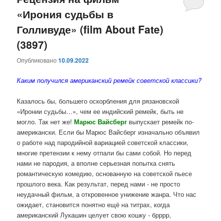
«Ирония судьбы в
содержимому
содержимому
Голливуде» (film About Fate)
(3897)
Опубликовано
10.09.2022
Каким получился американский ремейк советской классики?
Казалось бы, большего оскорбления для рязановской
«Иронии судьбы…», чем ее индийский ремейк, быть не
могло. Так нет же!
Марюс Вайсберг
выпускает ремейк по-
американски. Если бы Марюс Вайсберг изначально объявил
о работе над пародийной вариацией советской классики,
многие претензии к нему отпали бы сами собой. Но перед
нами не пародия, а вполне серьезная попытка снять
романтическую комедию, основанную на советской пьесе
прошлого века. Как результат, перед нами - не просто
неудачный фильм, а откровенное унижение жанра. Что нас
ожидает, становится понятно ещё на титрах, когда
американский Лукашин целует свою кошку - брррр,