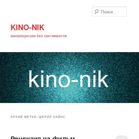
Поиск
KINO-NIK
кинорецензии без сантиментов
Главное
Перейти
Перейти
меню
АРХИВ МЕТКИ:
ШЕРИЛ ХАЙНС
к
к
основному
дополнительному
Рецензия на фильм