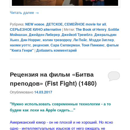
Читать далее
→
Рубрика:
NEW новое
,
ДЕТСКОЕ, СЕМЕЙНОЕ movie for all
,
СЕРЬЕЗНОЕ КИНО alternative
|
Метки:
The Book of Henry
,
Бобби
Мойнахан
,
Джейден Либерер
,
Джейкоб Тремблэ
,
Джеральдин
Хьюз
,
Дин Норрис
,
колин треворроу
,
Ли Пейс
,
Мэдди Зиглер
,
наоми уоттс
,
рецензия
,
Сара Силверман
,
Тоня Пинкинс
,
фильм
"Книга Генри"
|
Добавить комментарий
Рецензия на фильм «Битва
преподов» (Fist Fight) (1480)
Опубликовано
14.03.2017
"Нужно использовать современные технологии - а то
будем как лохи на Apple сидеть..."
Американский юмор - он не плохой и не хороший. Но ясно
одно - интеллектуальных изысков от него ожидать не