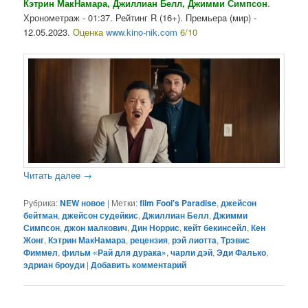
Кэтрин МакНамара, Джиллиан Белл, Джимми Симпсон
.
Хронометраж - 01:37. Рейтинг R (16+). Премьера (мир) -
12.05.2023.
Оценка
www.kino-nik.com
6/10
Читать далее
→
Рубрика:
NEW новое
|
Метки:
film Fool's Paradise
,
джейсон
бейтман
,
джейсон судейкис
,
Джиллиан Белл
,
Джимми
Симпсон
,
джон малкович
,
Дин Норрис
,
кейт бекинсейл
,
Кен
Жонг
,
Кэтрин МакНамара
,
рецензия
,
рэй лиотта
,
Трэвис
Фиммел
,
фильм «Рай для дурака»
,
чарли дэй
,
Эди Фалько
,
эдриан броуди
|
Добавить комментарий