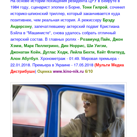
На основе истории похищения резидента ЦРУ в Бейруте в
1984 году, сценарист эпопеи о Борне,
Тони Гилрой
, сочинил
историко-шпионский триллер, который заканчивается куда
позитивнее, чем реальная история. А режиссеру
Брэду
Андерсону
, запечатлевшему актерский подвиг Кристиана
Бэйла в "Машинисте", снова удалось собрать отличный
актерский состав. В главных ролях -
Розамунд Пайк, Джон
Хэмм, Марк Пеллегрино, Дин Норрис, Ши Уигэм,
Джонатан Койн, Дуглас Ходж, Лейла Бехти, Кейт Флитвуд,
Алон Абутбул
. Хронометраж - 01:49. Мировая премьера -
22.01.2018. Премьера в Украине - 17.05.2
018
(Мульти Медиа
Дистрибушн
)
Оценка
www.kino-nik.ru
6/10