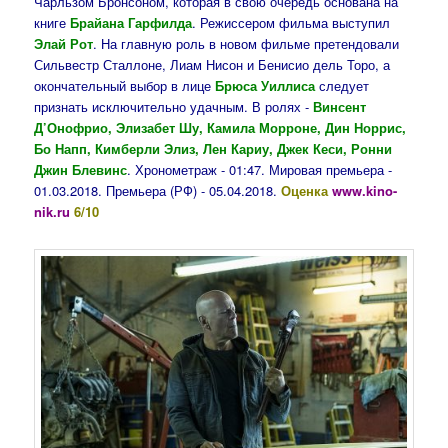
Чарльзом Бронсоном, которая в свою очередь основана на
книге
Брайана Гарфилда
. Режиссером фильма выступил
Элай Рот
. На главную роль в новом фильме претендовали
Сильвестр Сталлоне, Лиам Нисон и Бенисио дель Торо, а
окончательный выбор в лице
Брюса Уиллиса
следует
признать исключительно удачным. В ролях -
Винсент
Д’Онофрио, Элизабет Шу, Камила Морроне, Дин Норрис,
Бо Напп, Кимберли Элиз, Лен Кариу, Джек Кеси, Ронни
Джин Блевинс
. Хронометраж - 01:47. Мировая премьера -
01.03.2018. Премьера (РФ) - 05.04.2018.
Оценка
www.kino-
nik.ru
6/10