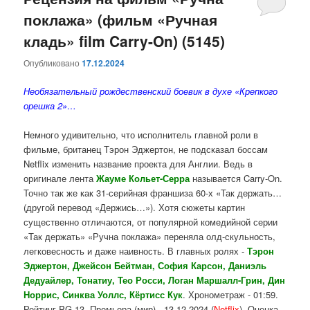
поклажа» (фильм «Ручная
содержимому
содержимому
кладь» film Carry-On) (5145)
Опубликовано
17.12.2024
Необязательный рождественский боевик в духе «Крепкого
орешка 2»…
Немного удивительно, что исполнитель главной роли в
фильме, британец Тэрон Эджертон, не подсказал боссам
Netflix изменить название проекта для Англии. Ведь в
оригинале лента
Жауме Кольет-Серра
называется Carry-On.
Точно так же как 31-серийная франшиза 60-х «Так держать…
(другой перевод «Держись…»). Хотя сюжеты картин
существенно отличаются, от популярной комедийной серии
«Так держать» «Ручна поклажа» переняла олд-скульность,
легковесность и даже наивность. В главных ролях -
Тэрон
Эджертон, Джейсон Бейтман, София Карсон, Даниэль
Дедуайлер, Тонатиу, Тео Росси, Логан Маршалл-Грин, Дин
Норрис, Синква Уоллс, Кёртисс Кук
. Хронометраж - 01:59.
Рейтинг PG-13. Премьера (мир) - 13.12.2024 (
Netflix
). Оценка