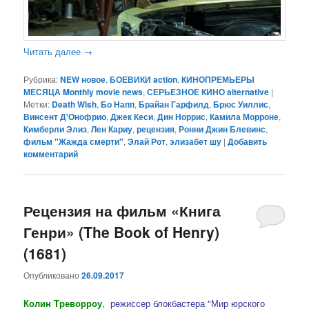
Читать далее
→
Рубрика:
NEW новое
,
БОЕВИКИ action
,
КИНОПРЕМЬЕРЫ
МЕСЯЦА Monthly movie news
,
СЕРЬЕЗНОЕ КИНО alternative
|
Метки:
Death Wish
,
Бо Напп
,
Брайан Гарфилд
,
Брюс Уиллис
,
Винсент Д'Онофрио
,
Джек Кеси
,
Дин Норрис
,
Камила Морроне
,
Кимберли Элиз
,
Лен Кариу
,
рецензия
,
Ронни Джин Блевинс
,
фильм "Жажда смерти"
,
Элай Рот
,
элизабет шу
|
Добавить
комментарий
Рецензия на фильм «Книга
Генри» (The Book of Henry)
(1681)
Опубликовано
26.09.2017
Колин Треворроу
, режиссер блокбастера "Мир юрского