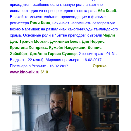
приходится, особенно если главную роль в картине
исполняет один из первопроходцев гангста-рэпа
Айс Кьюб
.
В какой-то момент события, происходящие в фильме
режиссера
Ричи Кина
, начинают напоминать безобразную
возню мартышек на развалинах какого-нибудь таиландского
храма. Основные роли в "Битве преподов" сыграли
Чарли
Дэй, Трэйси Морган, Джиллиан Белл, Дин Норрис,
Кристина Хендрикс, Кумэйл Нанджиани, Деннис
Хейсбёрт, ДжоАнна Гарсиа Суишер
. Хронометраж - 01:31.
Бюджет - 22 млн.$. Мировая премьера - 16.02.2017.
Премьера в Украине - 16.02.2017.
Оценка
www.kino-nik.ru
6/10