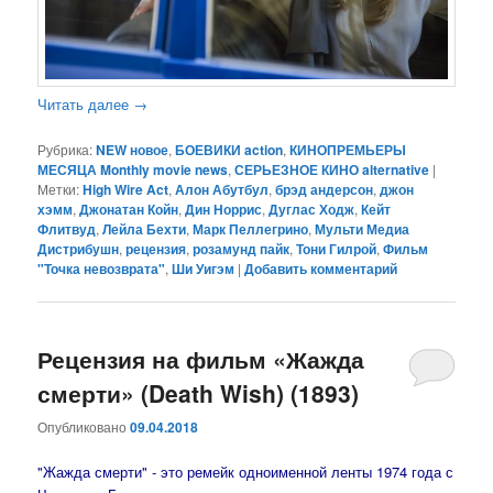
Читать далее
→
Рубрика:
NEW новое
,
БОЕВИКИ action
,
КИНОПРЕМЬЕРЫ
МЕСЯЦА Monthly movie news
,
СЕРЬЕЗНОЕ КИНО alternative
|
Метки:
High Wire Act
,
Алон Абутбул
,
брэд андерсон
,
джон
хэмм
,
Джонатан Койн
,
Дин Норрис
,
Дуглас Ходж
,
Кейт
Флитвуд
,
Лейла Бехти
,
Марк Пеллегрино
,
Мульти Медиа
Дистрибушн
,
рецензия
,
розамунд пайк
,
Тони Гилрой
,
Фильм
"Точка невозврата"
,
Ши Уигэм
|
Добавить комментарий
Рецензия на фильм «Жажда
смерти» (Death Wish) (1893)
Опубликовано
09.04.2018
"Жажда смерти" - это ремейк одноименной ленты 1974 года с