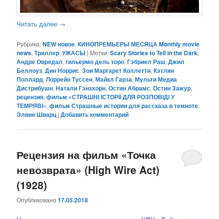
Читать далее
→
Рубрика:
NEW новое
,
КИНОПРЕМЬЕРЫ МЕСЯЦА Monthly movie
news
,
Триллер
,
УЖАСЫ
|
Метки:
Scary Stories to Tell in the Dark
,
Андре Овредал
,
гильермо дель торо
,
Гэбриел Раш
,
Джил
Беллоуз
,
Дин Норрис
,
Зои Маргарет Коллетти
,
Кэтлин
Поллард
,
Лоррейн Туссен
,
Майкл Гарза
,
Мульти Медиа
Дистрибушн
,
Натали Гэнзхорн
,
Остин Абрамс
,
Остин Зажур
,
рецензия
,
фильм «СТРАШНІ ІСТОРІЇ ДЛЯ РОЗПОВІДІ У
ТЕМРЯВІ»
,
фильм Страшные истории для рассказа в темноте
,
Элвин Шварц
|
Добавить комментарий
Рецензия на фильм «Точка
невозврата» (High Wire Act)
(1928)
Опубликовано
17.05.2018