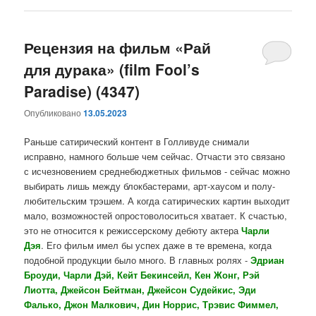
Рецензия на фильм «Рай
для дурака» (film Fool’s
Paradise) (4347)
Опубликовано
13.05.2023
Раньше сатирический контент в Голливуде снимали
исправно, намного больше чем сейчас. Отчасти это связано
с исчезновением среднебюджетных фильмов - сейчас можно
выбирать лишь между блокбастерами, арт-хаусом и полу-
любительским трэшем. А когда сатирических картин выходит
мало, возможностей опростоволоситься хватает. К счастью,
это не относится к режиссерскому дебюту актера
Чарли
Дэя
. Его фильм имел бы успех даже в те времена, когда
подобной продукции было много. В главных ролях -
Эдриан
Броуди, Чарли Дэй, Кейт Бекинсейл, Кен Жонг, Рэй
Лиотта, Джейсон Бейтман, Джейсон Судейкис, Эди
Фалько, Джон Малкович, Дин Норрис,
Трэвис Фиммел,