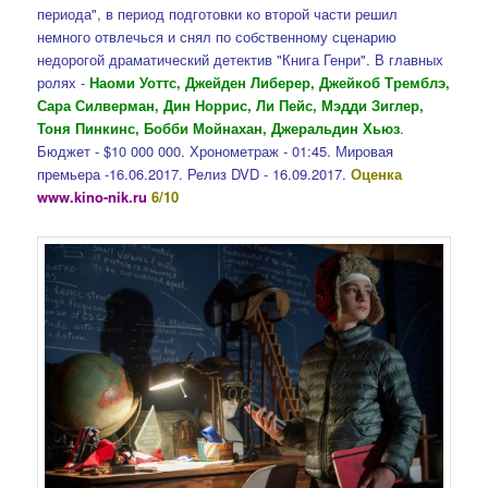
периода", в период подготовки ко второй части решил
немного отвлечься и снял по собственному сценарию
недорогой драматический детектив "Книга Генри". В главных
ролях -
Наоми Уоттс, Джейден Либерер, Джейкоб Тремблэ,
Сара Силверман, Дин Норрис, Ли Пейс, Мэдди Зиглер,
Тоня Пинкинс, Бобби Мойнахан, Джеральдин Хьюз
.
Бюджет - $10 000 000. Хронометраж - 01:45. Мировая
премьера -16.06.2017. Релиз DVD - 16.09.2017.
Оценка
www.kino-nik.ru
6/10