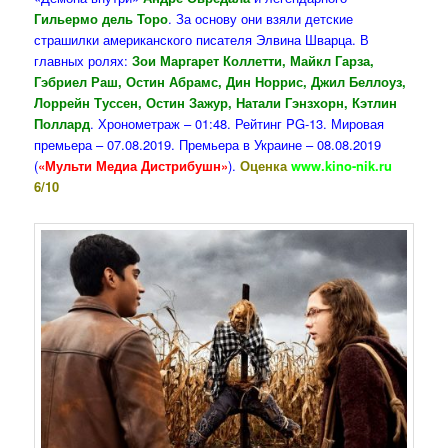
Гильермо дель Торо
. За основу они взяли детские
страшилки американского писателя Элвина Шварца. В
главных ролях:
Зои Маргарет Коллетти, Майкл Гарза,
Гэбриел Раш, Остин Абрамс, Дин Норрис, Джил Беллоуз,
Лоррейн Туссен, Остин Зажур, Натали Гэнзхорн, Кэтлин
Поллард
. Хронометраж – 01:48. Рейтинг PG-13. Мировая
премьера – 07.08.2019. Премьера в Украине – 08.08.2019
(
«Мульти Медиа Дистрибушн»
).
Оценка
www.kino-nik.ru
6/10