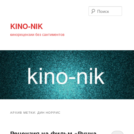
Поиск
KINO-NIK
кинорецензии без сантиментов
Главное
Перейти
Перейти
меню
АРХИВ МЕТКИ:
ДИН НОРРИС
к
к
основному
дополнительному
Рецензия на фильм «Ручна