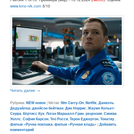
www.kino-nik.com
5/10
Читать далее
→
Рубрика:
NEW новое
|
Метки:
film Carry-On
,
Netflix
,
Даниэль
Дедуайлер
,
джейсон бейтман
,
Дин Норрис
,
Жауме Кольет-
Серра
,
Кёртисс Кук
,
Логан Маршалл-Грин
,
рецензия
,
Синква
Уоллс
,
София Карсон
,
Тео Росси
,
Терон Еджертон
,
Тонатиу
,
фильм «Ручна поклажа
,
фильм «Ручная кладь»
|
Добавить
комментарий