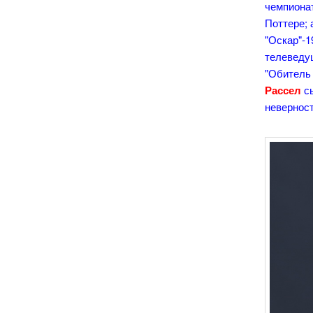
чемпионат
Поттере;
"Оскар"-1
телеведу
"Обитель 
Рассел
с
невернос