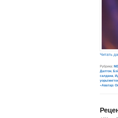
Читать д
Рубрика:
NE
Далтон
,
Бэ
салдана
,
И
уорьтингто
«Аватар: О
Реце