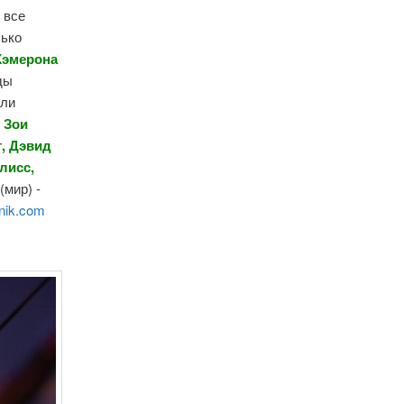
 все
лько
Кэмерона
ды
ели
, Зои
т, Дэвид
лисс,
(мир) -
nik.com