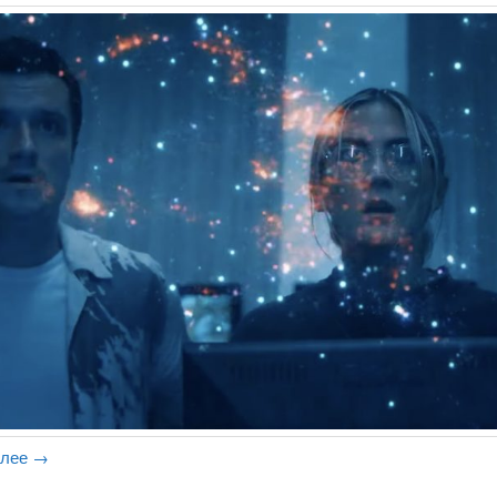
алее
→