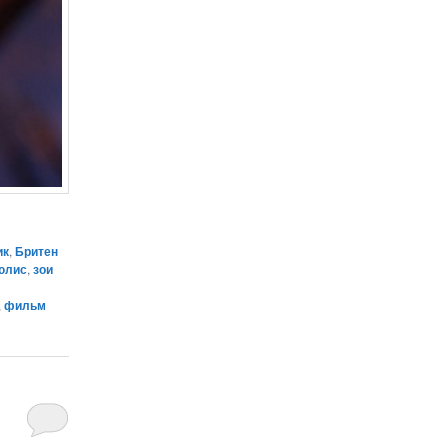
ик
,
Бритен
юлис
,
зои
,
фильм