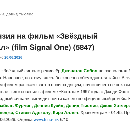
и
и
КИ:
ДЭВИД ТЬЮЛИС
нзия на фильм «Звёздный
ому
ительному
л» (film Signal One) (5847)
жимому
жимому
ано
20.06.2026
 «Звёздный сигнал» режиссёр
Джонатан Собол
не располагал
. Наверное, поэтому здесь бесконечно обсуждаются тайны Все
м фильм рассказывает о происходящем, почти ничего не показы
пает вдохновение в фильме «Контакт» 1997 года с Джоди Фосте
ёздный сигнал» выглядит почти как его неофициальный ремейк. 
забель Фурман, Деннис Куэйд, Дэвид Тьюлис, Джош Хатчер
неджа, Стивен Адеколу, Кира Аллен
. Хронометраж - 01:45. П
5.06.2026. Оценка
www.kino-nik
6/10