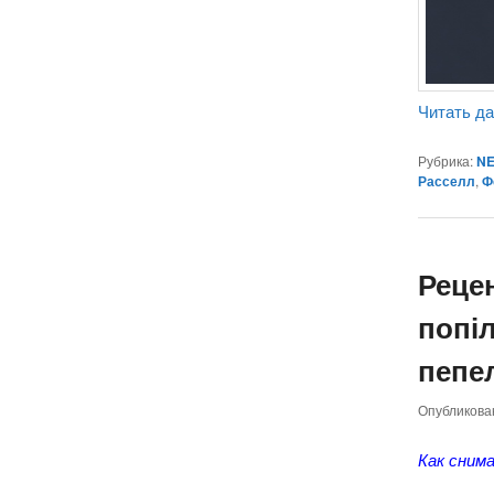
Читать д
Рубрика:
NE
Расселл
,
Ф
Реце
попі
пепел
Опубликов
Как сним