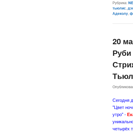
Рубрика:
NE
тьюлис
,
дэ
Адеколу
,
ф
20 м
Руби 
Стри
Тьюл
Опубликов
Сегодня 
"Цвет ноч
утро" -
Ек
уникальн
четырёх 