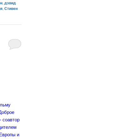
он
,
дэвид
ия
,
Стивен
ильму
"Доброе
- соавтор
дителем
 Европы и