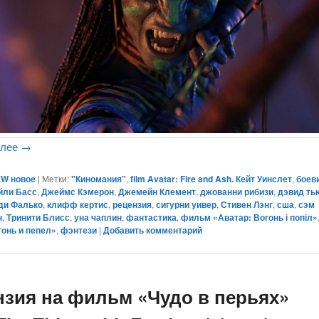
алее
→
W новое
|
Метки:
"Киномания"
,
film Avatar: Fire and Ash. Кейт Уинслет
,
боев
йли Басс
,
Джеймс Кэмерон
,
Джемейн Клемент
,
джованни рибизи
,
дэвид ть
ди Фалько
,
клифф кертис
,
рецензия
,
сигурни уивер
,
Стивен Лэнг
,
сша
,
сэм
н
,
Тринити Блисс
,
уна чаплин
,
фантастика
,
фильм «Аватар: Вогонь і попіл»
гонь и пепел»
,
фэнтези
|
Добавить комментарий
нзия на фильм «Чудо в перьях»