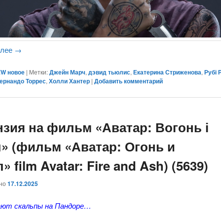
алее
→
W новое
|
Метки:
Джейн Марч
,
дэвид тьюлис
,
Екатерина Стриженова
,
Рубі 
ернандо Торрес
,
Холли Хантер
|
Добавить комментарий
нзия на фильм «Аватар: Вогонь і
л» (фильм «Аватар: Огонь и
» film Avatar: Fire and Ash) (5639)
ано
17.12.2025
ают скальпы на Пандоре…