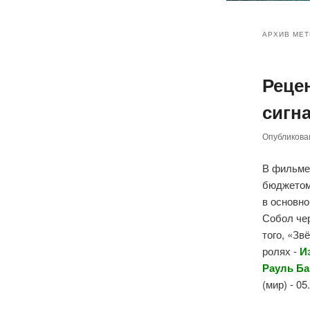
Главное
Перейт
Перейт
меню
АРХИВ МЕТ
к
к
Реце
основн
дополн
сигна
содер
содер
Опубликов
В фильме
бюджетом
в основно
Собол чер
того, «Зв
ролях -
И
Рауль Ба
(мир) - 0