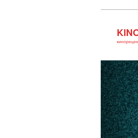
KINO
кинорецен