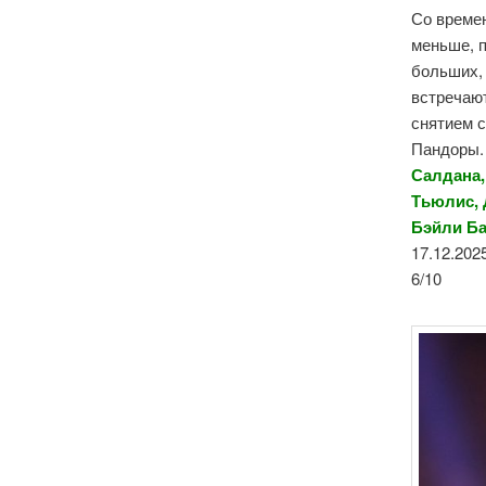
Со време
меньше, 
больших, 
встречаю
снятием с
Пандоры.
Салдана,
Тьюлис, 
Бэйли Б
17.12.202
6/10