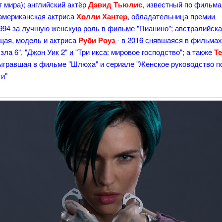
 мира); английский актёр
Дэвид Тьюлис
, известный по фильма
 американская актриса
Холли Хантер
, обладательница премии
994 за лучшую женскую роль в фильме "Пианино"; австралийск
щая, модель и актриса
Руби Роуз
- в 2016 снявшаяся в фильма
зла 6", "Джон Уик 2" и "Три икса: мировое господство"; а также
Т
ыгравшая в фильме "Шлюха" и сериале "Женское руководство п
ти"