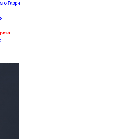
м о Гарри
ая
х
ереза
о