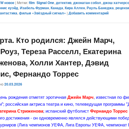
W новое
|
Метки:
film Signal One
,
детектив
,
джонатан собол
,
джош хатчерс
ннис куэйд
,
Изабель Фурман
,
Канада
,
Кира Аллен
,
Рауль Банеджа
,
реценз
антастика
,
фильм «Звёздный сигнал»
|
Добавить комментарий
арта. Кто родился: Джейн Марч,
Роуз, Тереза Расселл, Екатерина
женова, Холли Хантер, Дэвид
ис, Фернандо Торрес
ано
20.03.2026
день рождения отметят эротичная
Джейн Марч
, известная по ф
и"; российская актриса театра и кино, телеведущая программы 
атерина Стриженова
; испанский футболист
Фернандо Торрес
ого достижения - он одновременно являлся действующими побе
турниров (Лига чемпионов УЕФА, Лига Европы УЕФА, чемпионат