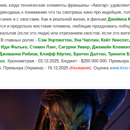
нем, когда технические элементы франшизы «Аватар» удивляют
приходишь к пониманию что ты смотришь кино про индейцев, то
синих и с хвостами. Как в реальной жизни, в фильме
Джеймса 
тся и предельно жестокие племена, любящие праздновать побе
кальпов (если это люди) или отрезанием хвостов, если это жит
 В главных ролях -
Сэм Уортингтон, Уна Чаплин, Кейт Уинслет
 Иди Фалько, Стивен Лэнг, Сигурни Уивер, Джемейн Клемен
Джованни Рибизи, Клифф Кёртис, Бритен Далтон, Тринити Б
асс
.
Хронометраж - 03.12.2025. Бюджет - $250 000 000. Премьера 
5. Премьера (Украина) - 16.12.2025 (
Кіноманія
). Оценка
www.kino-