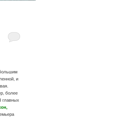
 большим
ленной, и
вая.
р, более
В главных
сон,
ремьера