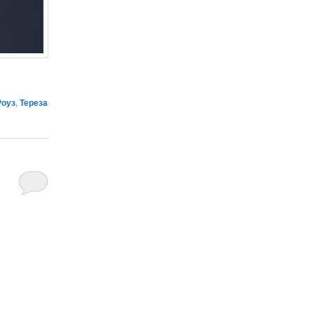
Роуз
,
Тереза