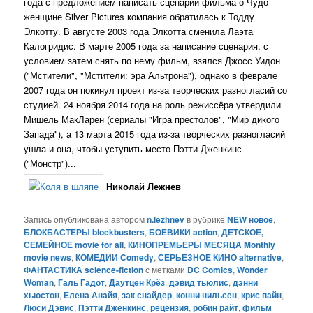
года с предложением написать сценарий фильма о Чудо-
женщине Silver Pictures компания обратилась к Тодду
Элкотту. В августе 2003 года Элкотта сменила Лаэта
Калогридис. В марте 2005 года за написание сценария, с
условием затем снять по нему фильм, взялся Джосс Уидон
("Мстители", "Мстители: эра Альтрона"), однако в феврале
2007 года он покинул проект из-за творческих разногласий со
студией. 24 ноября 2014 года на роль режиссёра утвердили
Мишель МакЛарен (сериалы "Игра престолов", "Мир дикого
Запада"), а 13 марта 2015 года из-за творческих разногласий
ушла и она, чтобы уступить место Пэтти Дженкинс
("Монстр")...
Николай Лежнев
Запись опубликована автором
n.lezhnev
в рубрике
NEW новое
,
БЛОКБАСТЕРЫ blockbusters
,
БОЕВИКИ action
,
ДЕТСКОЕ,
СЕМЕЙНОЕ movie for all
,
КИНОПРЕМЬЕРЫ МЕСЯЦА Monthly
movie news
,
КОМЕДИИ Comedy
,
СЕРЬЕЗНОЕ КИНО alternative
,
ФАНТАСТИКА science-fiction
с метками
DC Comics
,
Wonder
Woman
,
Галь Гадот
,
Даутцен Крёз
,
дэвид тьюлис
,
дэнни
хьюстон
,
Елена Анайя
,
зак снайдер
,
конни нильсен
,
крис пайн
,
Люси Дэвис
,
Пэтти Дженкинс
,
рецензия
,
робин райт
,
фильм