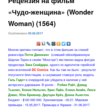
Рецензия на фильм
содержимому
«Чудо-женщина» (Wonder
Woman) (1564)
Опубликовано
05.06.2017
Многие критики считают, что в этом фильме за спиной
режиссёра
Пэтти Дженкинс
(снявшей обезображенную
Шарлиз Терон в своём "Монстре") явственно видна фигура
продюсера
Зака Снайдера
, одного из идеологов геройской
кино-вселенной
DC Comics
. Как бы там ни было - результат
получился блестящим, а сыгравшая главную роль модель
Галь Гадот
в очередной раз убедила в наличии у неё
актерского дарования. В ролях -
Робин Райт, Дэвид
Тьюлис, Конни Нильсен, Крис Пайн, Елена Анайя, Люси
Дэвис, Юэн Бремнер, Даутцен Крёз, Дэнни Хьюстон
.
Бюджет - $120 000 000. Хронометраж - 02:21. Мировая
премьера - 15.05,2017. Премьера в Украине - 01.06.2017.