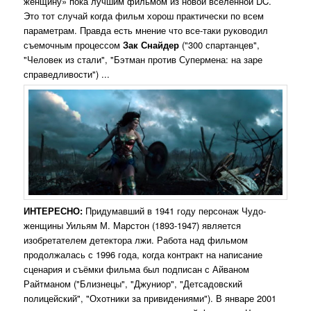
женщину» пока лучшим фильмом из новой вселенной DC.
Это тот случай когда фильм хорош практически по всем
параметрам. Правда есть мнение что все-таки руководил
съемочным процессом
Зак Снайдер
("300 спартанцев",
"Человек из стали", "Бэтман против Супермена: на заре
справедливости") ...
ИНТЕРЕСНО:
Придумавший в 1941 году персонаж Чудо-
женщины
Уильям М. Марстон
(1893-1947) является
изобретателем детектора лжи.
Работа над фильмом
продолжалась с 1996 года, когда контракт на написание
сценария и съёмки фильма был подписан с Айваном
Райтманом ("Близнецы", "Джуниор", "Детсадовский
полицейский", "Охотники за привидениями"). В январе 2001