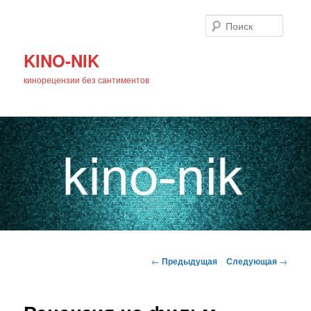
Поиск
KINO-NIK
кинорецензии без сантиментов
Главное
Перейти
меню
Навигация
←
Предыдущая
Следующая
→
по
к
записям
основному