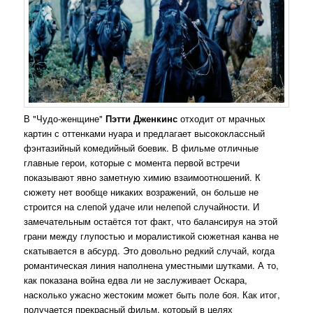
В "Чудо-женщине"
Пэтти Дженкинс
отходит от мрачных
картин с оттенками нуара и предлагает высококлассный
фэнтазийный комедийный боевик. В фильме отличные
главные герои, которые с момента первой встречи
показывают явно заметную химию взаимоотношений. К
сюжету нет вообще никаких возражений, он больше не
строится на слепой удаче или нелепой случайности. И
замечательным остаётся тот факт, что балансируя на этой
грани между глупостью и моралистикой сюжетная канва не
скатывается в абсурд. Это довольно редкий случай, когда
романтическая линия наполнена уместными шутками. А то,
как показана война едва ли не заслуживает Оскара,
насколько ужасно жестоким может быть поле боя. Как итог,
получается прекрасный фильм, который в целях