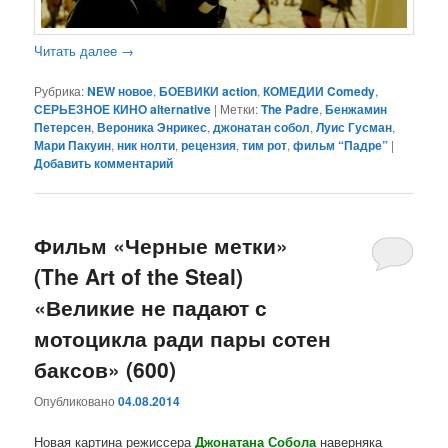
Читать далее
→
Рубрика:
NEW новое
,
БОЕВИКИ action
,
КОМЕДИИ Comedy
,
СЕРЬЕЗНОЕ КИНО alternative
|
Метки:
The Padre
,
Бенжамин
Петерсен
,
Вероника Энрикес
,
джонатан собол
,
Луис Гусман
,
Мари Пакуин
,
ник нолти
,
рецензия
,
тим рот
,
фильм “Падре”
|
Добавить комментарий
Фильм «Черные метки»
(The Art of the Steal)
«Великие не падают с
мотоцикла ради пары сотен
баксов» (600)
Опубликовано
04.08.2014
Новая картина режиссера
Джонатана Собола
наверняка