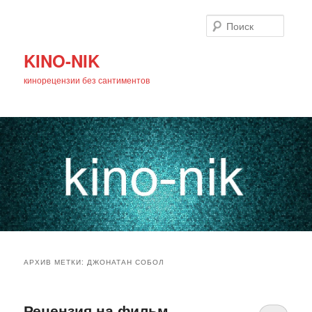
Поиск
KINO-NIK
кинорецензии без сантиментов
Главное
Перейти
Перейти
меню
АРХИВ МЕТКИ:
ДЖОНАТАН СОБОЛ
к
к
основному
дополнительному
Рецензия на фильм