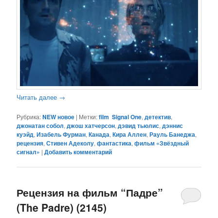
Читать далее
→
Рубрика:
NEW новое
|
Метки:
film Signal One
,
детектив
,
джонатан собол
,
джош хатчерсон
,
дэвид тьюлис
,
дэннис
куэйд
,
Изабель Фурман
,
Канада
,
Кира Аллен
,
Рауль Банеджа
,
рецензия
,
Стивен Адеколу
,
фантастика
,
фильм «Звёздный
сигнал»
|
Добавить комментарий
Рецензия на фильм “Падре”
(The Padre) (2145)