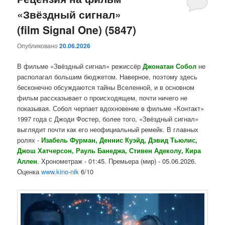
«Звёздный сигнал»
содержимому
содержимому
(film Signal One) (5847)
Опубликовано
20.06.2026
В фильме «Звёздный сигнал» режиссёр
Джонатан Собол
не
располагал большим бюджетом. Наверное, поэтому здесь
бесконечно обсуждаются тайны Вселенной, и в основном
фильм рассказывает о происходящем, почти ничего не
показывая. Собол черпает вдохновение в фильме «Контакт»
1997 года с Джоди Фостер, более того, «Звёздный сигнал»
выглядит почти как его неофициальный ремейк. В главных
ролях -
Изабель Фурман, Деннис Куэйд, Дэвид Тьюлис,
Джош Хатчерсон, Рауль Банеджа, Стивен Адеколу, Кира
Аллен
. Хронометраж - 01:45. Премьера (мир) - 05.06.2026.
Оценка
www.kino-nik
6/10