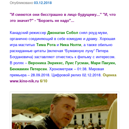
Опубликовано
03.12.2018
"И смеются они бесстрашно в лицо будущему..." "И, что
это значит?" - "Борзеть не надо"...
Канадский режиссер
Джонатан Собол
снял роуд-муви,
органично соединяющий в себе комедию и драму. Хорошая
игра маститых
Тима Рота
и
Ника Нолти
, а также обильно
раскиданные цитаты (включая “Бумажную луну” Питера
Богдановича) заставляют отнестись к фильму с интересом.
В ролях –
Вероника Энрикес, Луис Гусман, Мари Пакуин,
Бенжамин Петерсен
. Хронометраж – 01:38. Мировая
премьера – 28.09.2018. Цифровой релиз 02.12.2018.
Оценка
www.kino-nik.ru
6/10