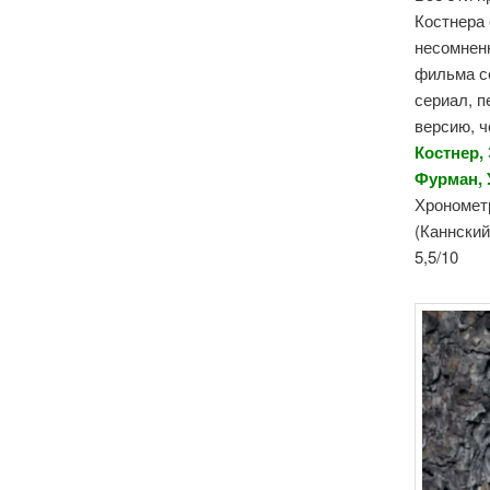
Костнера 
несомненн
фильма се
сериал, 
версию, ч
Костнер,
Фурман, 
Хронометр
(Каннский
5,5/10