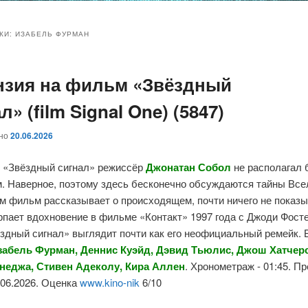
и
и
КИ:
ИЗАБЕЛЬ ФУРМАН
нзия на фильм «Звёздный
ому
ительному
л» (film Signal One) (5847)
жимому
жимому
ано
20.06.2026
 «Звёздный сигнал» режиссёр
Джонатан Собол
не располагал
. Наверное, поэтому здесь бесконечно обсуждаются тайны Все
м фильм рассказывает о происходящем, почти ничего не показы
пает вдохновение в фильме «Контакт» 1997 года с Джоди Фосте
ёздный сигнал» выглядит почти как его неофициальный ремейк. 
забель Фурман, Деннис Куэйд, Дэвид Тьюлис, Джош Хатчер
неджа, Стивен Адеколу, Кира Аллен
. Хронометраж - 01:45. П
5.06.2026. Оценка
www.kino-nik
6/10