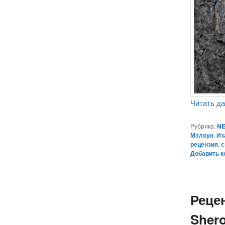
Читать д
Рубрика:
NE
Мэлоун
,
Из
рецензия
,
с
Добавить 
Реце
Shero