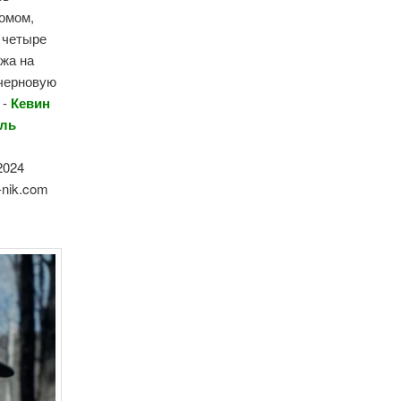
домом,
, четыре
ожа на
 черновую
 -
Кевин
ель
.
2024
-nik.com