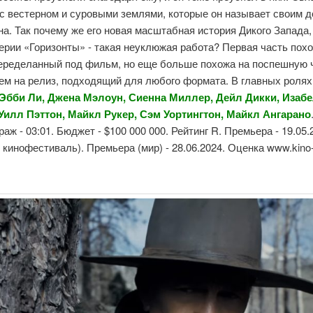
с вестерном и суровыми землями, которые он называет своим 
а. Так почему же его новая масштабная история Дикого Запада
рии «Горизонты» - такая неуклюжая работа? Первая часть пох
переделанный под фильм, но еще больше похожа на поспешную
ем на релиз, подходящий для любого формата. В главных ролях
 Эбби Ли, Джена Мэлоун, Сиенна Миллер, Дейл Дикки, Изаб
Уилл Пэттон, Майкл Рукер, Сэм Уортингтон, Майкл Ангарано
аж - 03:01. Бюджет - $100 000 000. Рейтинг R. Премьера - 19.05.
 кинофестиваль). Премьера (мир) - 28.06.2024. Оценка www.kino