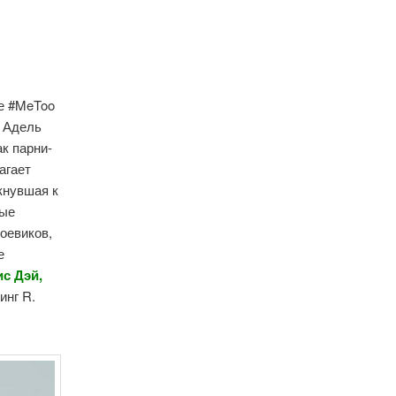
ие #MeToo
» Адель
к парни-
агает
мкнувшая к
рые
оевиков,
е
с Дэй,
инг R.