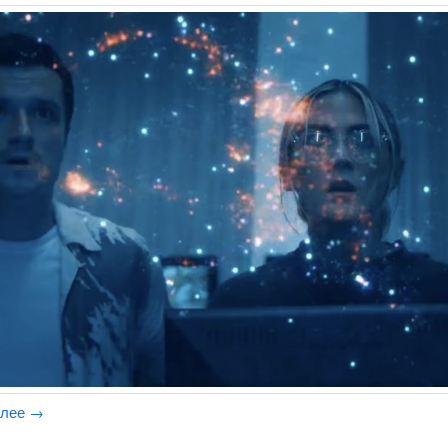
алее
→