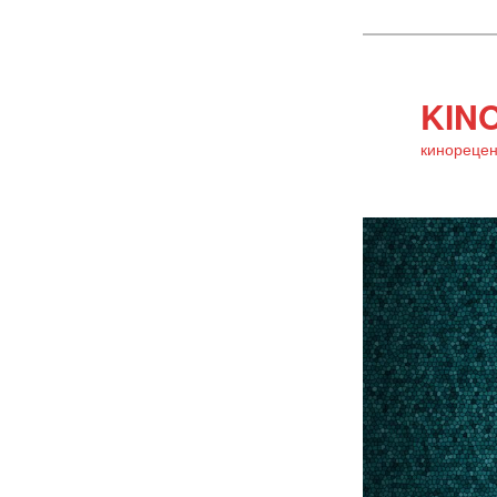
KINO
кинорецен