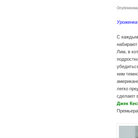
Опубликов
Уроженка
С каждым
набирают
Лим, в ко
подростки
убедиться
ним темно
американс
легко пре
сделают 
Джек Кес
Премьера 