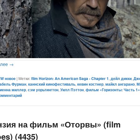
алее
→
W новое
|
Метки:
film Horizon: An American Saga - Chapter 1
,
дейл дикки
,
Дж
абель Фурман
,
каннский кинофестиваль
,
кевин костнер
,
майкл ангарано
,
М
иенна миллер
,
сэм уорьтингтон
,
Уилл Пэттон
,
фильм «Горизонты: Часть 1
комментарий
нзия на фильм «Оторвы» (film
es) (4435)