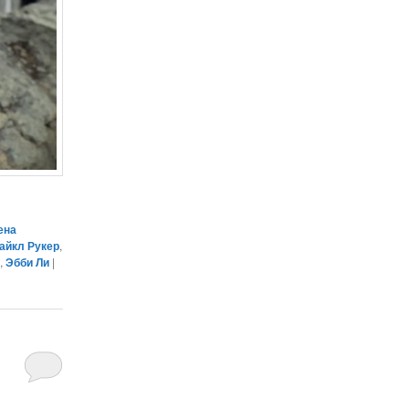
ена
айкл Рукер
,
»
,
Эбби Ли
|