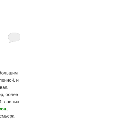
 большим
ленной, и
вая.
р, более
В главных
сон,
ремьера