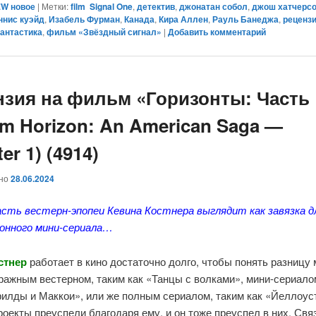
W новое
|
Метки:
film Signal One
,
детектив
,
джонатан собол
,
джош хатчерс
ннис куэйд
,
Изабель Фурман
,
Канада
,
Кира Аллен
,
Рауль Банеджа
,
реценз
антастика
,
фильм «Звёздный сигнал»
|
Добавить комментарий
нзия на фильм «Горизонты: Часть
ilm Horizon: An American Saga —
er 1) (4914)
ано
28.06.2024
асть вестерн-эпопеи Кевина Костнера выглядит как завязка д
онного мини-сериала…
стнер
работает в кино достаточно долго, чтобы понять разницу
ражным вестерном, таким как «Танцы с волками», мини-сериало
филды и Маккои», или же полным сериалом, таким как «Йеллоус
роекты преуспели благодаря ему, и он тоже преуспел в них. Свя