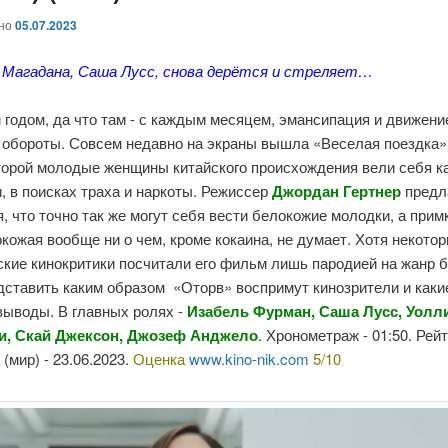
ано
05.07.2023
 Магадана, Саша Лусс, снова дерётся и стреляет…
 годом, да что там - с каждым месяцем, эмансипация и движен
 обороты. Совсем недавно на экраны вышла «Веселая поездка
торой молодые женщины китайского происхождения вели себя ка
, в поисках траха и наркоты. Режиссер
Джордан Гертнер
предл
, что точно так же могут себя вести белокожие молодки, а при
кожая вообще ни о чем, кроме кокаина, не думает. Хотя некото
кие кинокритики посчитали его фильм лишь пародией на жанр б
дставить каким образом «Оторв» воспримут кинозрители и каки
выводы. В главных ролях -
Изабель Фурман, Саша Лусс, Уолли
и, Скай Джексон, Джозеф Анджело
. Хронометраж - 01:50. Рейт
(мир) - 23.06.2023.
Оценка
www.kino-nik.com
5/10