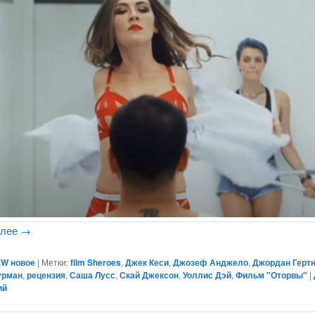
алее
→
W новое
|
Метки:
film Sheroes
,
Джек Кеси
,
Джозеф Анджело
,
Джордан Герт
урман
,
рецензия
,
Саша Лусс
,
Скай Джексон
,
Уоллис Дэй
,
Фильм "Оторвы"
|
ий