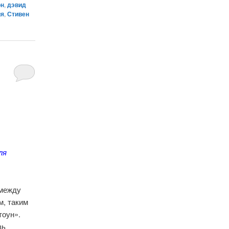
он
,
дэвид
ия
,
Стивен
ля
 между
м, таким
тоун».
зь