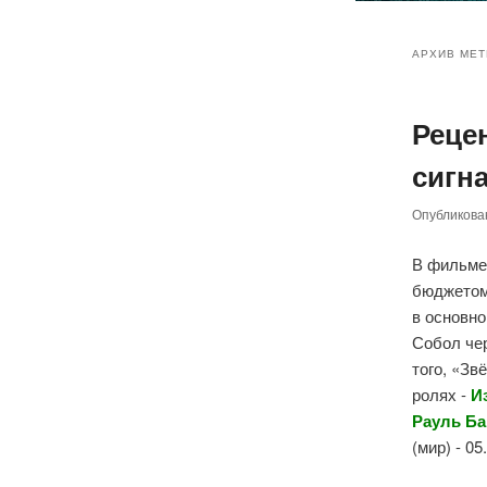
Главное
Перейт
Перейт
меню
АРХИВ МЕТ
к
к
Реце
основн
дополн
сигна
содер
содер
Опубликов
В фильме
бюджетом
в основно
Собол чер
того, «Зв
ролях -
И
Рауль Ба
(мир) - 0