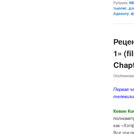
Рубрика:
NE
тьюлис
,
дэ
Адеколу
,
ф
Реце
1» (f
Chapt
Опубликов
Первая ч
телевизи
Кевин Ко
полномет
как «Хэт
Все эти п