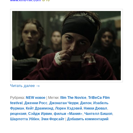
Читать далее
→
Рубрика:
NEW новое
|
Метки:
film The Novice
,
TriBeCa Film
festival
,
Дженни Росс
,
Джонатан Черри
,
Дилон
,
Изабель
Фурман
,
Кейт Драммонд
,
Лорен Хэдэвей
,
Никки Дювал
,
рецензия
,
Сэйдж Ирвин
,
фильм «Мания»
,
Чантелл Бишоп
,
Шарлотта Уббен
,
Эми Форсайт
|
Добавить комментарий