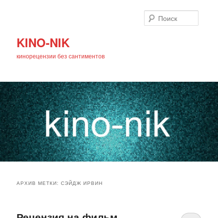
Поиск
KINO-NIK
кинорецензии без сантиментов
Главное
Перейти
Перейти
меню
АРХИВ МЕТКИ:
СЭЙДЖ ИРВИН
к
к
основному
дополнительному
Рецензия на фильм