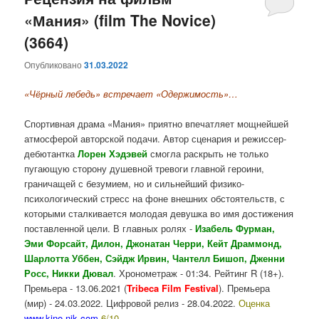
«Мания» (film The Novice)
содержимому
содержимому
(3664)
Опубликовано
31.03.2022
«Чёрный лебедь» встречает «Одержимость»…
Спортивная драма «Мания» приятно впечатляет мощнейшей
атмосферой авторской подачи. Автор сценария и режиссер-
дебютантка
Лорен Хэдэвей
смогла раскрыть не только
пугающую сторону душевной тревоги главной героини,
граничащей с безумием, но и сильнейший физико-
психологический стресс на фоне внешних обстоятельств, с
которыми сталкивается молодая девушка во имя достижения
поставленной цели. В главных ролях -
Изабель Фурман,
Эми Форсайт, Дилон, Джонатан Черри, Кейт Драммонд,
Шарлотта Уббен, Сэйдж Ирвин, Чантелл Бишоп, Дженни
Росс, Никки Дювал
. Хронометраж - 01:34. Рейтинг R (18+).
Премьера - 13.06.2021 (
Tribeca Film Festival
). Премьера
(мир) - 24.03.2022. Цифровой релиз - 28.04.2022.
Оценка
www.kino-nik.com
6/10