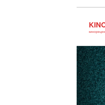
KINO
кинорецен