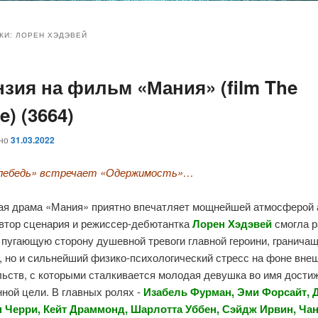
и
и
КИ:
ЛОРЕН ХЭДЭВЕЙ
нзия на фильм «Мания» (film The
ому
ительному
e) (3664)
жимому
жимому
ано
31.03.2022
лебедь» встречает «Одержимость»…
ая драма «Мания» приятно впечатляет мощнейшей атмосферой 
Автор сценария и режиссер-дебютантка
Лорен Хэдэвей
смогла 
 пугающую сторону душевной тревоги главной героини, граничащ
, но и сильнейший физико-психологический стресс на фоне вне
льств, с которыми сталкивается молодая девушка во имя дости
ной цели. В главных ролях -
Изабель Фурман, Эми Форсайт, 
 Черри, Кейт Драммонд, Шарлотта Уббен, Сэйдж Ирвин, Ча