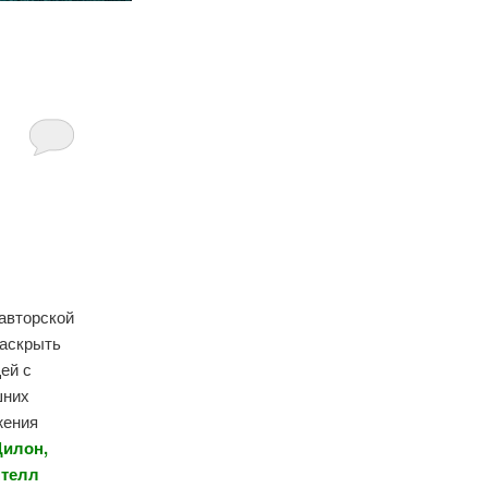
авторской
раскрыть
ей с
шних
жения
Дилон,
нтелл