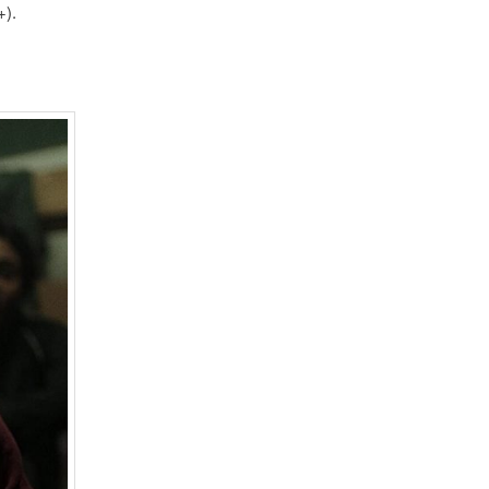
+).
.