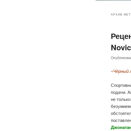
Главное
Перейт
Перейт
меню
АРХИВ МЕТ
к
к
Реце
основн
дополн
Novic
содер
содер
Опубликов
«Чёрный 
Спортивн
подачи. 
не только
безумием
обстояте
поставлен
Джонатан