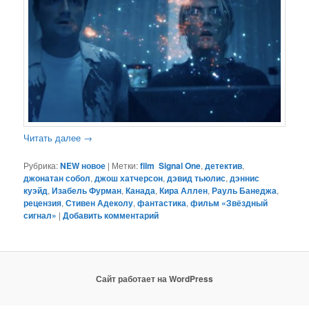
Читать далее
→
Рубрика:
NEW новое
|
Метки:
film Signal One
,
детектив
,
джонатан собол
,
джош хатчерсон
,
дэвид тьюлис
,
дэннис
куэйд
,
Изабель Фурман
,
Канада
,
Кира Аллен
,
Рауль Банеджа
,
рецензия
,
Стивен Адеколу
,
фантастика
,
фильм «Звёздный
сигнал»
|
Добавить комментарий
Сайт работает на WordPress