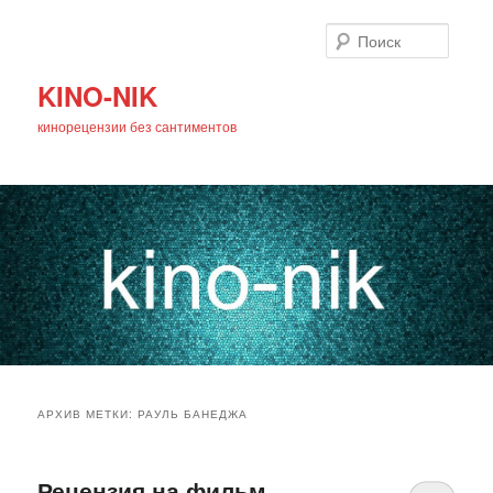
Поиск
KINO-NIK
кинорецензии без сантиментов
Главное
Перейти
Перейти
меню
АРХИВ МЕТКИ:
РАУЛЬ БАНЕДЖА
к
к
основному
дополнительному
Рецензия на фильм