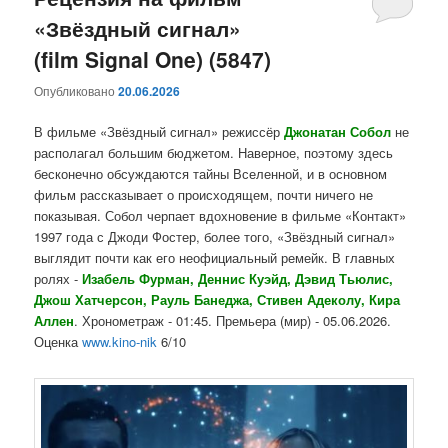
«Звёздный сигнал»
содержимому
содержимому
(film Signal One) (5847)
Опубликовано
20.06.2026
В фильме «Звёздный сигнал» режиссёр
Джонатан Собол
не
располагал большим бюджетом. Наверное, поэтому здесь
бесконечно обсуждаются тайны Вселенной, и в основном
фильм рассказывает о происходящем, почти ничего не
показывая. Собол черпает вдохновение в фильме «Контакт»
1997 года с Джоди Фостер, более того, «Звёздный сигнал»
выглядит почти как его неофициальный ремейк. В главных
ролях -
Изабель Фурман, Деннис Куэйд, Дэвид Тьюлис,
Джош Хатчерсон, Рауль Банеджа, Стивен Адеколу, Кира
Аллен
. Хронометраж - 01:45. Премьера (мир) - 05.06.2026.
Оценка
www.kino-nik
6/10