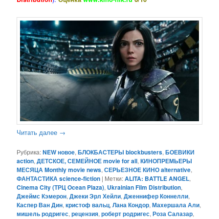
Читать далее
→
Рубрика:
NEW новое
,
БЛОКБАСТЕРЫ blockbusters
,
БОЕВИКИ
action
,
ДЕТСКОЕ, СЕМЕЙНОЕ movie for all
,
КИНОПРЕМЬЕРЫ
МЕСЯЦА Monthly movie news
,
СЕРЬЕЗНОЕ КИНО alternative
,
ФАНТАСТИКА science-fiction
|
Метки:
ALITA: BATTLE ANGEL
,
Cinema City (ТРЦ Ocean Plaza)
,
Ukrainian Film Distribution
,
Джеймс Кэмерон
,
Джеки Эрл Хейли
,
Дженнифер Коннелли
,
Каспер Ван Дин
,
кристоф вальц
,
Лана Кондор
,
Махершала Али
,
мишель родригес
,
рецензия
,
роберт родригес
,
Роза Салазар
,