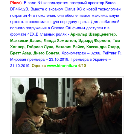
Plaza)
. В зале N1 используется лазерный проектор Barco
DP4K-32B. Вместе с экраном Clarus XC с новой технологией
покрытия 4-го поколения, они обеспечивают максимальную
яркость и ошеломляющую передачу цвета. Для любителей
полного погружения в Cinema Citi фильм доступен и в
формате 4DX.В главных ролях -
Арнольд Шварценеггер,
Маккензи Дэвис, Линда Хэмилтон, Эдвард Ферлонг, Том
Хоппер, Гэбриел Луна, Наталия Рейес, Кассандра Старр,
Бретт Азар, Диего Бонета
. Хронометраж – 02:08. Рейтинг R.
Мировая премьера – 23.10.2019. Премьера в Украине –
31.10.2019.
Оценка
www.kino-nik.ru
6/10