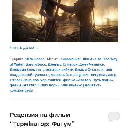
Читать далее
→
Рубрика:
NEW новое
|
Метки:
"Киномания"
,
film Avatar: The Way
of Water
,
Бэйли Басс
,
Джеймс Кэмерон
,
Джек Чемпион
,
Джемейн Клемент
,
джованни рибизи
,
Джэми Флэттерс
,
зои
салдана
,
кейт уинслет
,
мишель йео
,
рецензия
,
сигурни уивер
,
Стивен Лэнг
,
сэм уорьтингтон
,
фильм «Аватар: Путь воды»
,
фільм «Аватар: Шлях води»
,
Эди Фалько
|
Добавить
комментарий
Рецензия на фильм
“Термiнатор: Фатум”