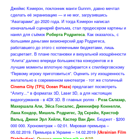
Джеймс Кэмерон, поклонник манги Gunnm, давно мечтал
сделать её экранизацию — и не мог, загрузившись
“Аватарами” до 2020 года. И тогда Кэмерон написал
изначальный сценарий фильма, стал продюсером картины и
нанял для съёмок
Роберта Родригеса
. Как оказалось, с
большими деньгами визионерский дар Родригеса,
работавшего до этого с копеечными бюджетами, лишь
расцветает. В плане постановки и визуальной изощрённости
“Алита” далеко впереди большинства конкурентов и в
лучшие моменты вплотную подбирается к спилберговскому
“Первому игроку приготовиться”. Оценить эту изощренность
желательно в современном кинотеатре - тот же столичный
Cinema City (ТРЦ Ocean Plaza)
предлагает посмотреть
"Алиту..." в форматах 3D, Laser 3D, а для настоящих
видеогурманов - в 4DX 3D. В главных ролях -
Роза Салазар,
Махершала Али, Эйса Гонсалес, Дженнифер Коннелли,
Лана Кондор, Мишель Родригес, Эд Скрейн, Кристоф
Вальц, Джеки Эрл Хейли, Каспер Ван Дин
. Бюджет - $200
000 000. Хронометраж – 02:01. Мировая премьера –
05.02.2019. Премьера в Украине – 14.02.2019 (
Ukrainian Film
Distribution
).
Оценка
www.kino-nik.ru
6/10