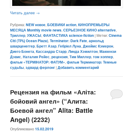
Читать далее
→
Рубрика:
NEW новое
,
БОЕВИКИ action
,
КИНОПРЕМЬЕРЫ
МЕСЯЦА Monthly movie news
,
СЕРЬЕЗНОЕ КИНО alternative
,
Триллер
,
УЖАСЫ
,
ФАНТАСТИКА science-fiction
|
Метки:
Cinema
Citi (ТРЦ Ocean Plaza)
,
Terminator: Dark Fate
,
арнольд
шварценеггер
,
Бретт Азар
,
Гебріел Луна
,
Джеймс Кэмерон
,
Диего Бонета
,
Кассандра Старр
,
Линда Хэмилтон
,
Маккензи
Дэвис
,
Наталия Рейес
,
рецензия
,
Тим Миллер
,
том хоппер
,
фильм «ТЕРМІНАТОР: ФАТУМ»
,
фильм Терминатор: Темные
судьбы
,
эдвард ферлонг
|
Добавить комментарий
Рецензия на фильм «Аліта:
бойовий ангел» (“Алита:
Боевой ангел” Alita: Battle
Angel) (2232)
Опубликовано
15.02.2019