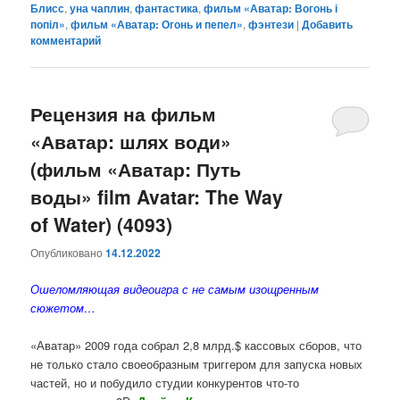
Блисс
,
уна чаплин
,
фантастика
,
фильм «Аватар: Вогонь і
попіл»
,
фильм «Аватар: Огонь и пепел»
,
фэнтези
|
Добавить
комментарий
Рецензия на фильм
«Аватар: шлях води»
(фильм «Аватар: Путь
воды» film Avatar: The Way
of Water) (4093)
Опубликовано
14.12.2022
Ошеломляющая видеоигра с не самым изощренным
сюжетом…
«Аватар» 2009 года собрал 2,8 млрд.$ кассовых сборов, что
не только стало своеобразным триггером для запуска новых
частей, но и побудило студии конкурентов что-то