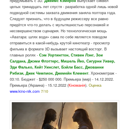
придумывать с 3D.
Джеймс Кэмерон
выпускает сиквел
целых тринадцать лет спустя - разработка одной лишь новой
подводной системы захвата движения заняла полтора года.
Следует признать, что в будущем режиссеру все равно
придётся что-то делать с мультяшностью персонажей и
несовершенством сценария. Но технологическая мощь
«Аватара: шлях води» сама по себе является поводом
отправиться в какой-нибудь крутой кинотеатр - просмотр
фильма в формате 3D вызывает настоящий восторг. В
главных ролях -
Сэм Уортингтон, Стивен Лэнг, Зои
Салдана, Джэми Флэттерс, Мишель Йео, Сигурни Уивер,
Эди Фалько, Кейт Уинслет, Бэйли Басс, Джованни
Рибизи, Джек Чемпион,
Джемейн Клемент
. Хронометраж -
03:10. Бюджет - $250 000 000. Премьера (мир) - 14.12.2022.
Премьера (Украина) - 15.12.2022 (
Кіноманія
).
Оценка
www.kino-nik.com
7/10