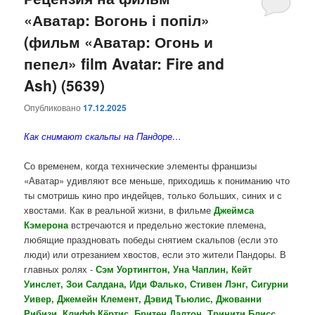
«Аватар: Вогонь і попіл»
содержимому
содержимому
(фильм «Аватар: Огонь и
пепел» film Avatar: Fire and
Ash) (5639)
Опубликовано
17.12.2025
Как снимают скальпы на Пандоре…
Со временем, когда технические элементы франшизы
«Аватар» удивляют все меньше, приходишь к пониманию что
ты смотришь кино про индейцев, только больших, синих и с
хвостами. Как в реальной жизни, в фильме
Джеймса
Кэмерона
встречаются и предельно жестокие племена,
любящие праздновать победы снятием скальпов (если это
люди) или отрезанием хвостов, если это жители Пандоры. В
главных ролях -
Сэм Уортингтон, Уна Чаплин, Кейт
Уинслет, Зои Салдана, Иди Фалько, Стивен Лэнг, Сигурни
Уивер, Джемейн Клемент, Дэвид Тьюлис, Джованни
Рибизи, Клифф Кёртис, Бритен Далтон, Тринити Блисс,