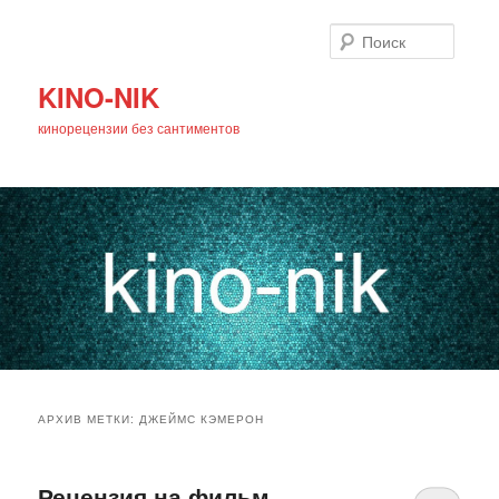
Поиск
KINO-NIK
кинорецензии без сантиментов
Главное
Перейти
Перейти
меню
АРХИВ МЕТКИ:
ДЖЕЙМС КЭМЕРОН
к
к
основному
дополнительному
Рецензия на фильм