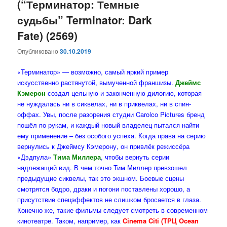
(“Терминатор: Темные
судьбы” Terminator: Dark
Fate) (2569)
Опубликовано
30.10.2019
«Терминатор» — возможно, самый яркий пример
искусственно растянутой, вымученной франшизы.
Джеймс
Кэмерон
создал цельную и законченную дилогию, которая
не нуждалась ни в сиквелах, ни в приквелах, ни в спин-
оффах. Увы, после разорения студии Carolco Pictures бренд
пошёл по рукам, и каждый новый владелец пытался найти
ему применение – без особого успеха. Когда права на серию
вернулись к Джеймсу Кэмерону, он привлёк режиссёра
«Дэдпула»
Тима Миллера
, чтобы вернуть серии
надлежащий вид. В чем точно Тим Миллер превзошел
предыдущие сиквелы, так это экшном. Боевые сцены
смотрятся бодро, драки и погони поставлены хорошо, а
присутствие спецэффектов не слишком бросается в глаза.
Конечно же, такие фильмы следует смотреть в современном
кинотеатре. Таком, например, как
Cinema Citi (ТРЦ Ocean