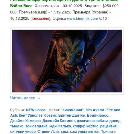
Бэйли Басс
.
Хронометраж - 03.12.2025. Бюджет - $250 000
000. Премьера (мир) - 17.12.2025. Премьера (Украина) -
16.12.2025 (
Кіноманія
). Оценка
www.kino-nik.com
6/10
Читать далее
→
Рубрика:
NEW новое
|
Метки:
"Киномания"
,
film Avatar: Fire and
Ash. Кейт Уинслет
,
боевик
,
Бритен Далтон
,
Бэйли Басс
,
Джеймс Кэмерон
,
Джемейн Клемент
,
джованни рибизи
,
дэвид
тьюлис
,
зои салдана
,
Иди Фалько
,
клифф кертис
,
рецензия
,
сигурни уивер
,
Стивен Лэнг
,
сша
,
сэм уорьтингтон
,
Тринити