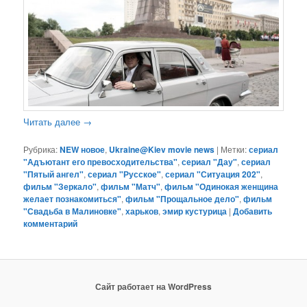
Читать далее
→
Рубрика:
NEW новое
,
Ukraine@Kiev movie news
|
Метки:
сериал
"Адъютант его превосходительства"
,
сериал "Дау"
,
сериал
"Пятый ангел"
,
сериал "Русское"
,
сериал "Ситуация 202"
,
фильм "Зеркало"
,
фильм "Матч"
,
фильм "Одинокая женщина
желает познакомиться"
,
фильм "Прощальное дело"
,
фильм
"Свадьба в Малиновке"
,
харьков
,
эмир кустурица
|
Добавить
комментарий
Сайт работает на WordPress