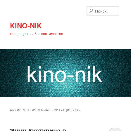
Поиск
KINO-NIK
кинорецензии без сантиментов
Главное
Перейти
Перейти
меню
АРХИВ МЕТКИ:
СЕРИАЛ «СИТУАЦИЯ 202»
к
к
основному
дополнительному
Эмир Кустурица в