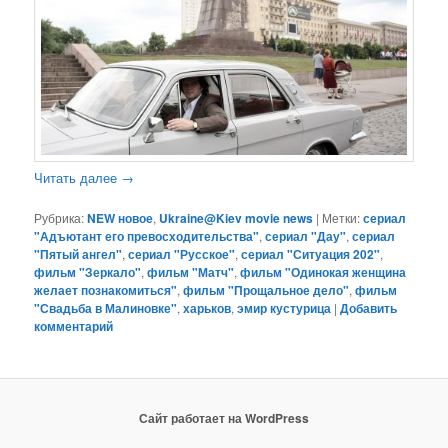
Читать далее
→
Рубрика:
NEW новое
,
Ukraine@Kiev movie news
|
Метки:
сериал
"Адъютант его превосходительства"
,
сериал "Дау"
,
сериал
"Пятый ангел"
,
сериал "Русское"
,
сериал "Ситуация 202"
,
фильм "Зеркало"
,
фильм "Матч"
,
фильм "Одинокая женщина
желает познакомиться"
,
фильм "Прощальное дело"
,
фильм
"Свадьба в Малиновке"
,
харьков
,
эмир кустурица
|
Добавить
комментарий
Сайт работает на WordPress