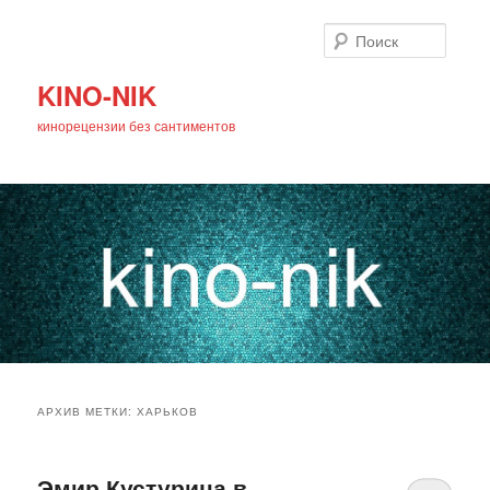
Поиск
KINO-NIK
кинорецензии без сантиментов
Главное
Перейти
Перейти
меню
АРХИВ МЕТКИ:
ХАРЬКОВ
к
к
основному
дополнительному
Эмир Кустурица в