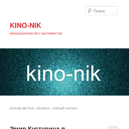
Поиск
KINO-NIK
кинорецензии без сантиментов
Главное
Перейти
Перейти
меню
АРХИВ МЕТКИ:
СЕРИАЛ «ПЯТЫЙ АНГЕЛ»
к
к
основному
дополнительному
Эмир Кустурица в