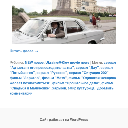
Читать далее
→
Рубрика:
NEW новое
,
Ukraine@Kiev movie news
|
Метки:
сериал
"Адъютант его превосходительства"
,
сериал "Дау"
,
сериал
"Пятый ангел"
,
сериал "Русское"
,
сериал "Ситуация 202"
,
фильм "Зеркало"
,
фильм "Матч"
,
фильм "Одинокая женщина
желает познакомиться"
,
фильм "Прощальное дело"
,
фильм
"Свадьба в Малиновке"
,
харьков
,
эмир кустурица
|
Добавить
комментарий
Сайт работает на WordPress