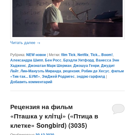
Читать далее
→
Рубрика:
NEW новое
|
Метки:
film Tick
,
Netflix
,
Tick... Boom!
,
Александра Шипп
,
Бен Росс
,
Брэдли Уитфорд
,
Ванесса Энн
Хадженс
,
Джонатан Марк Шерман
,
Джошуа Генри
,
Джудит
Лайт
,
Лин-Мануэль Миранда
,
рецензия
,
Робин де Хесус
,
фильм
«Тик-так... БУМ!»
,
ЭмДжей Родригес
,
эндрю гарфилд
|
Добавить комментарий
Рецензия на фильм
«Пташка у клiтцi» («Птица в
клетке» Songbird) (3035)
Опубликовано
30.12.2020