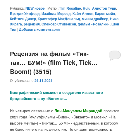
Рубрика:
NEW новое
|
Метки:
film Rosaline
,
Hulu
,
Алистэр Туви
,
Брэдли Уитфорд
,
Изабела Мерсед
,
Кайл Аллен
,
Карен мэйн
,
Кейтлин Дивер
,
Кристофер МакДональд
,
минни драйвер
,
Нико
Хирага
,
рецензия
,
Спенсер Стивенсон
,
фильм «Розалин»
,
Шон
Тил
|
Добавить комментарий
Рецензия на фильм «Тик-
так… БУМ!» (film Tick, Tick…
Boom!) (3515)
Опубликовано
26.11.2021
Биографический мюзикл о создателе известного
бродвейского шоу «Богема»...
Из четырех связанных с
Лин-Мануэлем Мирандой
проектов
2021 года (мультфильмы «Виво», «Энканто» и мюзикл «На
высоте мечты») «Тик-так... БУМ!» - единственный, в котором
не было ничего написанного им. Но он дает возможность