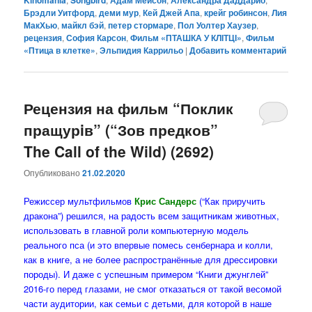
Kinomania
Songbird
Адам Мейсон
Александра Даддарио
Брэдли Уитфорд
,
деми мур
,
Кей Джей Апа
,
крейг робинсон
,
Лия
МакХью
,
майкл бэй
,
петер стормаре
,
Пол Уолтер Хаузер
,
рецензия
,
София Карсон
,
Фильм «ПТАШКА У КЛІТЦІ»
,
Фильм
«Птица в клетке»
,
Эльпидия Каррильо
|
Добавить комментарий
Рецензия на фильм “Поклик
пращурiв” (“Зов предков”
The Call of the Wild) (2692)
Опубликовано
21.02.2020
Режиссер мультфильмов
Крис Сандерс
(“Как приручить
дракона”) решился, на радость всем защитникам животных,
использовать в главной роли компьютерную модель
реального пса (и это впервые помесь сенбернара и колли,
как в книге, а не более распространённые для дрессировки
породы). И даже с успешным примером “Книги джунглей”
2016-го перед глазами, не смог отказаться от такой весомой
части аудитории, как семьи с детьми, для которой в наше