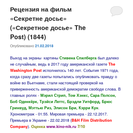
Рецензия на фильм
«Секретне досьє»
(«Секретное досье» The
Post) (1844)
Опубликовано
21.02.2018
Выход на экраны картины
Стивена Спилберга
был далеко
не случайным, ведь в 2017 году американской газете
The
Washington Post
исполнилось 140 лет. События 1971 года,
когда сразу две газеты попытались опубликовать правду о
войне во Вьетнаме, стали настоящей проверкой на
приверженность американской демократии свободе слова. В
главных ролях -
Мэрил Стрип, Том Хэнкс, Сара Полсон,
Боб Оденкёрк, Трэйси Леттс, Брэдли Уитфорд, Брюс
Гринвуд, Мэттью Риз, Элисон Бри, Кэрри Кун
.
Хронометраж - 01:55. Мировая премьера - 22.12.2017.
Премьера в Украине - 22.02.2018 (
B&H Film Distribution
Company
).
Оценка
www.kino-nik.ru
7/10