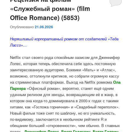
«Служебный роман» (film
содержимому
содержимому
Office Romance) (5853)
Опубликовано
21.06.2026
Неряшливый корпоративный ромком от создателей «Теда
Лассо»…
Netflix стал своего рода спокойным оазисом для Дженнифер
Лопес, которая теперь обеспечила себе здесь постоянную
заинтересованную аудиторию. Боевики «Мать» и «Атлас»,
возможно, оттолкнули критиков, но собрали огромную кассу
на стриминговых платформах. Выход на Netflix ромкома
Ола
Паркера
«Офисный роман», вероятно, станет ещё одним
удачным релизом для звезды, возвращающим её в жанр, в
котором она когда-то доминировала в 2000-х годах с такими
хитами, как «Госпожа горничная» и «Свадебный переполох».
Новый фильм тоже снят по шаблону, но его уникальность,
по-видимому, заключается в необычном рейтинге R и
обещании большей «откровенности», чем обычно. В главных
ролях -
Дженнифер Лопес, Бретт Голдстин, Бетти Гилпин,