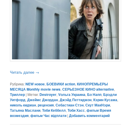
Читать далее
→
Рубрика:
NEW новое
,
БОЕВИКИ action
,
КИНОПРЕМЬЕРЫ
МЕСЯЦА Monthly movie news
,
СЕРЬЕЗНОЕ КИНО alternative
,
Триллер
|
Метки:
Destroyer
,
Vольга Украина
,
Бо Напп
,
Брэдли
Уитфорд
,
Джеймс Джордан
,
Джэйд Петтиджон
,
Кэрин Кусама
,
николь кидман
,
рецензия
,
Себастиан Стэн
,
Скут МакНэри
,
Татьяна Маслани
,
Тоби Кеббелл
,
Тоби Хасс
,
фильм Время
возмездия
,
фильм Час відплати
|
Добавить комментарий