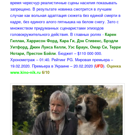
время чересчур реалистичные сцены насилия показывать
запрещено. В результате новинка смотрится в лучшем
случае как вольная адаптация сюжета без единой смерти в
кадре, без единого алого пятнышка на белом снегу. Зато с
множеством придуманных сценаристами эпизодов
головокружительного действия. В главных ролях -
Карен
Гиллан, Харрисон Форд, Кара Ги, Дэн Стивенс, Брэдли
Уитфорд, Джин Луиса Келли, Уэс Браун, Омар Си, Терри
Нотари, Престон Бэйли
. Бюджет – $110 000 000.
Хронометраж – 01:40. Рейтинг PG. Мировая премьера –
19.02.2020. Премьера в Украине – 20.02.2020 (
UFD
).
Оценка
www.kino-nik.ru
6/10