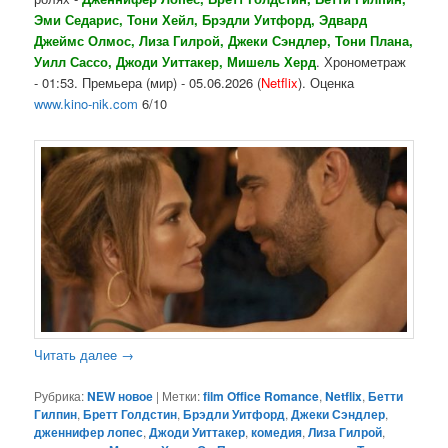
Эми Седарис, Тони Хейл, Брэдли Уитфорд, Эдвард
Джеймс Олмос, Лиза Гилрой, Джеки Сэндлер, Тони Плана,
Уилл Сассо, Джоди Уиттакер, Мишель Херд
. Хронометраж
- 01:53. Премьера (мир) - 05.06.2026 (
Netflix
). Оценка
www.kino-nik.com
6/10
Читать далее
→
Рубрика:
NEW новое
|
Метки:
film Office Romance
,
Netflix
,
Бетти
Гилпин
,
Бретт Голдстин
,
Брэдли Уитфорд
,
Джеки Сэндлер
,
дженнифер лопес
,
Джоди Уиттакер
,
комедия
,
Лиза Гилрой
,