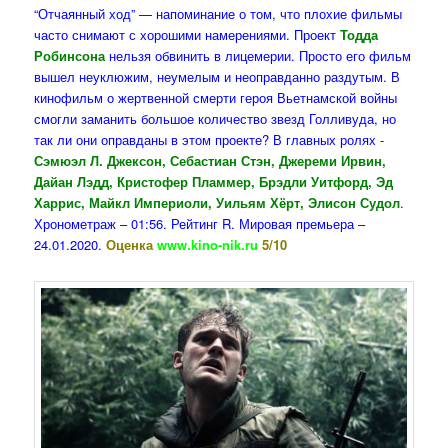
“Отчаянный ход” — напоминание о том, что плохие фильмы
часто снимают с хорошими намерениями. Проект
Т
одда
Робинсона
нельзя обвинить в лицемерии. Просто его фильм
вышел неуклюжим, неумелым и неоправданно раздутым. В
кинофильм о жертвенной смерти героя Вьетнамской войны
смогли заманить большое количество звезд Голливуда, но
так ли они оправданы в этом проекте? В главных ролях -
Сэмюэл Л. Джексон, Себастиан Стэн, Джереми Ирвин,
Дайан Лэдд, Кристофер Пламмер, Брэдли Уитфорд, Эд
Харрис, Майкл Империоли, Уильям Хёрт, Элисон Судол
.
Хронометраж – 01:56. Рейтинг R. Мировая премьера –
24.01.2020.
Оценка
www.kino-nik.ru
5/10