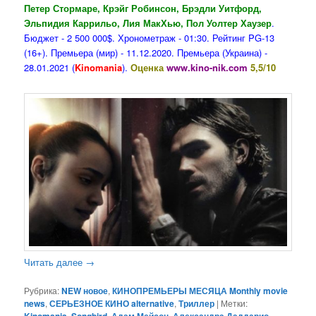
Петер Стормаре, Крэйг Робинсон, Брэдли Уитфорд,
Эльпидия Каррильо, Лия МакХью, Пол Уолтер Хаузер
.
Бюджет - 2 500 000$. Хронометраж - 01:30. Рейтинг PG-13
(16+). Премьера (мир) - 11.12.2020. Премьера (Украина) -
28.01.2021 (
Kinomania
).
Оценка
www.kino-nik.com
5,5/10
Читать далее
→
Рубрика:
NEW новое
,
КИНОПРЕМЬЕРЫ МЕСЯЦА Monthly movie
news
,
СЕРЬЕЗНОЕ КИНО alternative
,
Триллер
|
Метки:
,
,
,
,