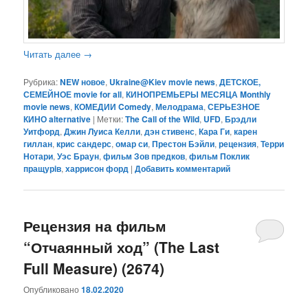
Читать далее
→
Рубрика:
NEW новое
,
Ukraine@Kiev movie news
,
ДЕТСКОЕ,
СЕМЕЙНОЕ movie for all
,
КИНОПРЕМЬЕРЫ МЕСЯЦА Monthly
movie news
,
КОМЕДИИ Comedy
,
Мелодрама
,
СЕРЬЕЗНОЕ
КИНО alternative
|
Метки:
The Call of the Wild
,
UFD
,
Брэдли
Уитфорд
,
Джин Луиса Келли
,
дэн стивенс
,
Кара Ги
,
карен
гиллан
,
крис сандерс
,
омар си
,
Престон Бэйли
,
рецензия
,
Терри
Нотари
,
Уэс Браун
,
фильм Зов предков
,
фильм Поклик
пращурiв
,
харрисон форд
|
Добавить комментарий
Рецензия на фильм
“Отчаянный ход” (The Last
Full Measure) (2674)
Опубликовано
18.02.2020