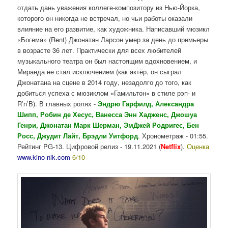
отдать дань уважения коллеге-композитору из Нью-Йорка,
которого он никогда не встречал, но чьи работы оказали
влияние на его развитие, как художника. Написавший мюзикл
«Богема» (Rent) Джонатан Ларсон умер за день до премьеры
в возрасте 36 лет. Практически для всех любителей
музыкального театра он был настоящим вдохновением, и
Миранда не стал исключением (как актёр, он сыграл
Джонатана на сцене в 2014 году, незадолго до того, как
добиться успеха с мюзиклом «Гамильтон» в стиле рэп- и
R’n’B). В главных ролях -
Эндрю Гарфилд, Александра
Шипп, Робин де Хесус, Ванесса Энн Хадженс, Джошуа
Генри, Джонатан Марк Шерман, ЭмДжей Родригес, Бен
Росс, Джудит Лайт, Брэдли Уитфорд
. Хронометраж - 01:55.
Рейтинг PG-13. Цифровой релиз - 19.11.2021 (
Netflix
).
Оценка
www.kino-nik.com
6/10