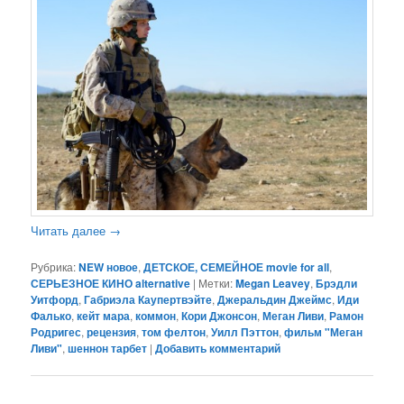
Читать далее
→
Рубрика:
NEW новое
,
ДЕТСКОЕ, СЕМЕЙНОЕ movie for all
,
СЕРЬЕЗНОЕ КИНО alternative
|
Метки:
Megan Leavey
,
Брэдли
Уитфорд
,
Габриэла Каупертвэйте
,
Джеральдин Джеймс
,
Иди
Фалько
,
кейт мара
,
коммон
,
Кори Джонсон
,
Меган Ливи
,
Рамон
Родригес
,
рецензия
,
том фелтон
,
Уилл Пэттон
,
фильм "Меган
Ливи"
,
шеннон тарбет
|
Добавить комментарий