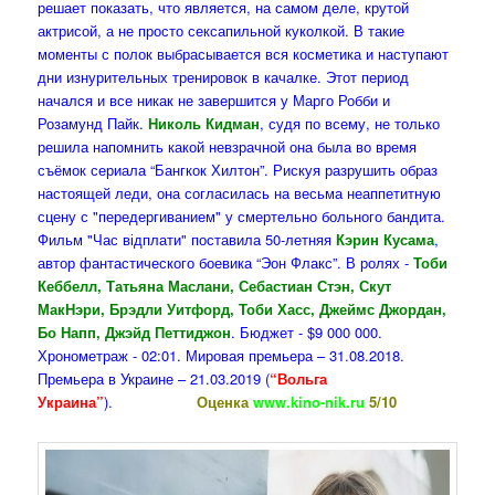
решает показать, что является, на самом деле, крутой
актрисой, а не просто сексапильной куколкой. В такие
моменты с полок выбрасывается вся косметика и наступают
дни изнурительных тренировок в качалке. Этот период
начался и все никак не завершится у Марго Робби и
Розамунд Пайк.
Николь Кидман
, судя по всему, не только
решила напомнить какой невзрачной она была во время
съёмок сериала “Бангкок Хилтон”. Рискуя разрушить образ
настоящей леди, она согласилась на весьма неаппетитную
сцену с "передергиванием" у смертельно больного бандита.
Фильм "Час відплати" поставила 50-летняя
Кэрин Кусама
,
автор фантастического боевика “Эон Флакс”. В ролях -
Тоби
Кеббелл, Татьяна Маслани, Себастиан Стэн, Скут
МакНэри, Брэдли Уитфорд, Тоби Хасс, Джеймс Джордан,
Бо Напп, Джэйд Петтиджон
. Бюджет - $9 000 000.
Хронометраж - 02:01. Мировая премьера – 31.08.2018.
Премьера в Украине – 21.03.2019 (
“Вольга
Украина”
).
Оценка
www.kino-nik.ru
5/10