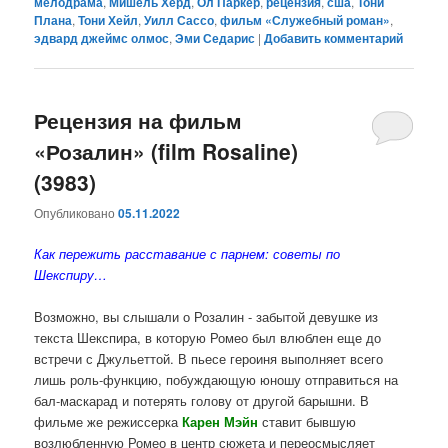
мелодрама
,
Мишель Херд
,
Ол Паркер
,
рецензия
,
сша
,
Тони
Плана
,
Тони Хейл
,
Уилл Сассо
,
фильм «Служебный роман»
,
эдвард джеймс олмос
,
Эми Седарис
|
Добавить комментарий
Рецензия на фильм
«Розалин» (film Rosaline)
(3983)
Опубликовано
05.11.2022
Как пережить расставание с парнем: советы по
Шекспиру…
Возможно, вы слышали о Розалин - забытой девушке из
текста Шекспира, в которую Ромео был влюблен еще до
встречи с Джульеттой. В пьесе героиня выполняет всего
лишь роль-функцию, побуждающую юношу отправиться на
бал-маскарад и потерять голову от другой барышни. В
фильме же режиссерка
Карен Мэйн
ставит бывшую
возлюбленную Ромео в центр сюжета и переосмысляет