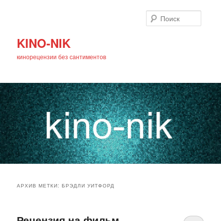
Поиск
KINO-NIK
кинорецензии без сантиментов
Главное
Перейти
Перейти
меню
АРХИВ МЕТКИ:
БРЭДЛИ УИТФОРД
к
к
основному
дополнительному
Рецензия на фильм