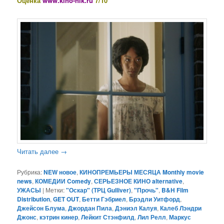
Оценка
www.kino-nik.ru
7/10
Читать далее
→
Рубрика:
NEW новое
,
КИНОПРЕМЬЕРЫ МЕСЯЦА Monthly movie
news
,
КОМЕДИИ Comedy
,
СЕРЬЕЗНОЕ КИНО alternative
,
УЖАСЫ
|
Метки:
"Оскар" (ТРЦ Gulliver)
,
"Прочь"
,
B&H Film
Distribution
,
GET OUT
,
Бетти Гэбриел
,
Брэдли Уитфорд
,
Джейсон Блума
,
Джордан Пила
,
Дэниэл Калуя
,
Калеб Лэндри
Джонс
,
кэтрин кинер
,
Лейкит Стэнфилд
,
Лил Релл
,
Маркус