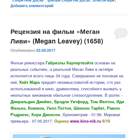
"Секретное досье"
фильм Секретне досьє
Элисон Бри
Добавить комментарий
Рецензия на фильм «Меган
Ливи» (Megan Leavey) (1658)
Опубликовано
02.09.2017
Фильм режиссера
Габриэлы Каупертвэйте
основан на
реальных событиях, а реальной Меган Ливи в октябре
исполнится всего лишь 34 года. Совершенно не похожая на
неё,
Кейт Мара
придаёт незамысловатой истории, сто раз
использованной в кино, драматизма, способного вызвать у
неопытных киноманов обильное слезоотделение. В ролях -
Джеральдин Джеймс, Брэдли Уитфорд, Том Фелтон, Иди
Фалько, Коммон, Уилл Пэттон, Шеннон Тарбет, Рамон
Родригес, Кори Джонсон
. Хронометраж - 01:56. Мировая
премьера - 07.05.2017.
Оценка
www.kino-nik.ru
6/10