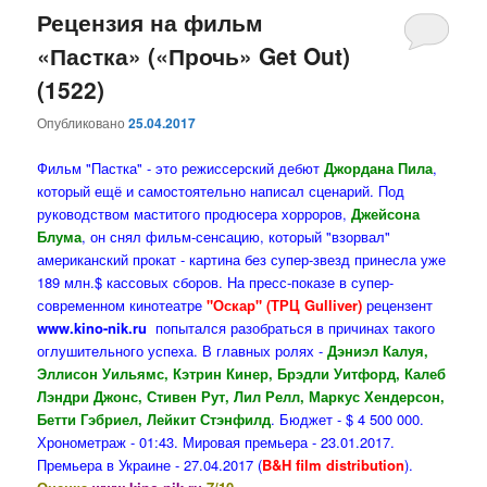
Рецензия на фильм
«Пастка» («Прочь» Get Out)
(1522)
Опубликовано
25.04.2017
Фильм "Пастка" - это режиссерский дебют
Джордана Пила
,
который ещё и самостоятельно написал сценарий. Под
руководством маститого продюсера хорроров,
Джейсона
Блума
, он снял фильм-сенсацию, который "взорвал"
американский прокат - картина без супер-звезд принесла уже
189 млн.$ кассовых сборов. На пресс-показе в супер-
современном кинотеатре
"Оскар" (ТРЦ Gulliver)
рецензент
www.kino-nik.ru
попытался разобраться в причинах такого
оглушительного успеха. В главных ролях -
Дэниэл Калуя,
Эллисон Уильямс, Кэтрин Кинер, Брэдли Уитфорд, Калеб
Лэндри Джонс, Стивен Рут, Лил Релл, Маркус Хендерсон,
Бетти Гэбриел, Лейкит Стэнфилд
. Бюджет - $ 4 500 000.
Хронометраж - 01:43. Мировая премьера - 23.01.2017.
Премьера в Украине - 27.04.2017 (
B&H film distribution
).