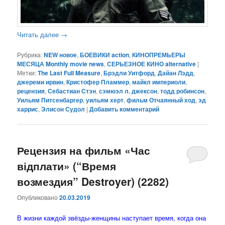
Читать далее
→
Рубрика:
NEW новое
,
БОЕВИКИ action
,
КИНОПРЕМЬЕРЫ
МЕСЯЦА Monthly movie news
,
СЕРЬЕЗНОЕ КИНО alternative
|
Метки:
The Last Full Measure
,
Брэдли Уитфорд
,
Дайан Лэдд
,
джереми ирвин
,
Кристофер Пламмер
,
майкл империоли
,
рецензия
,
Себастиан Стэн
,
сэмюэл л. джексон
,
тодд робинсон
,
Уильям Питсенбаргер
,
уильям херт
,
фильм Отчаянный ход
,
эд
харрис
,
Элисон Судол
|
Добавить комментарий
Рецензия на фильм «Час
відплати» (“Время
возмездия” Destroyer) (2282)
Опубликовано
20.03.2019
В жизни каждой звёзды-женщины наступает время, когда она