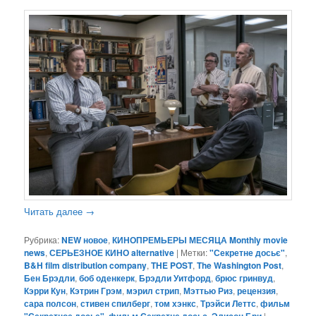
Читать далее
→
Рубрика:
NEW новое
,
КИНОПРЕМЬЕРЫ МЕСЯЦА Monthly movie
news
,
СЕРЬЕЗНОЕ КИНО alternative
|
Метки:
"Секретне досьє"
,
B&H film distribution company
,
THE POST
,
The Washington Post
,
Бен Брэдли
,
боб оденкерк
,
Брэдли Уитфорд
,
брюс гринвуд
,
Кэрри Кун
,
Кэтрин Грэм
,
мэрил стрип
,
Мэттью Риз
,
рецензия
,
сара полсон
,
стивен спилберг
,
том хэнкс
,
Трэйси Леттс
,
фильм
,
,
|