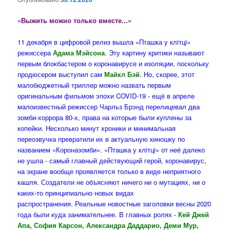
«Выжить можно только вместе...»
11 декабря в цифровой релиз вышла «Пташка у клiтцi»
режиссера
Адама Мэйсона
.
Эту картину критики называют
первым блокбастером о коронавирусе и изоляции, поскольку
продюсером выступил сам
Майкл Бэй
. Но, скорее, этот
малобюджетный триллер можно назвать первым
оригинальным фильмом эпохи COVID-19 - ещё в апреле
малоизвестный режиссер Чарльз Брэнд перелицевал два
зомби-хоррора 80-х, права на которые были куплены за
копейки. Несколько минут хроники и минимальная
переозвучка превратили их в актуальную киношку по
названием «Короназомби». «Пташка у клiтцi» от неё далеко
не ушла - самый главный действующий герой, коронавирус,
на экране вообще проявляется только в виде неприятного
кашля. Создатели не объясняют ничего ни о мутациях, ни о
каких-то принципиально новых видах
распространения.
Реальные новостные заголовки весны 2020
года были куда занимательнее. В главных ролях -
Кей Джей
Апа, София Карсон, Александра Даддарио, Деми Мур,