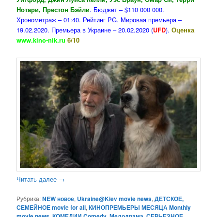
Нотари, Престон Бэйли
. Бюджет – $110 000 000.
Хронометраж – 01:40. Рейтинг PG. Мировая премьера –
19.02.2020. Премьера в Украине – 20.02.2020 (
UFD
).
Оценка
www.kino-nik.ru
6/10
Читать далее
→
Рубрика:
NEW новое
,
Ukraine@Kiev movie news
,
ДЕТСКОЕ,
СЕМЕЙНОЕ movie for all
,
КИНОПРЕМЬЕРЫ МЕСЯЦА Monthly
movie news
,
КОМЕДИИ Comedy
,
Мелодрама
,
СЕРЬЕЗНОЕ