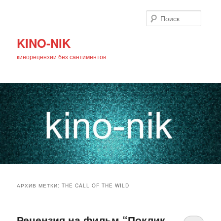
Поиск
KINO-NIK
кинорецензии без сантиментов
Главное
Перейти
Перейти
меню
АРХИВ МЕТКИ:
THE CALL OF THE WILD
к
к
основному
дополнительному
Рецензия на фильм “Поклик