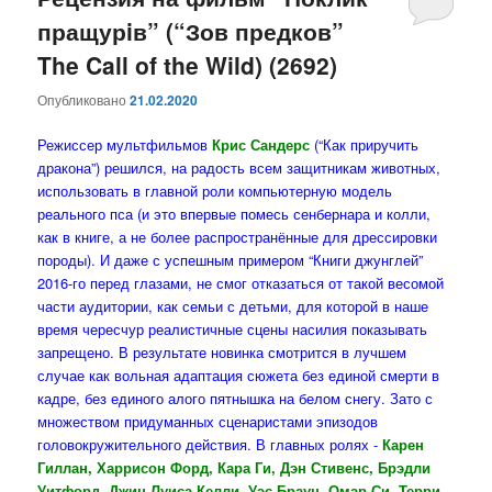
пращурiв” (“Зов предков”
содержимому
содержимому
The Call of the Wild) (2692)
Опубликовано
21.02.2020
Режиссер мультфильмов
Крис Сандерс
(“Как приручить
дракона”) решился, на радость всем защитникам животных,
использовать в главной роли компьютерную модель
реального пса (и это впервые помесь сенбернара и колли,
как в книге, а не более распространённые для дрессировки
породы). И даже с успешным примером “Книги джунглей”
2016-го перед глазами, не смог отказаться от такой весомой
части аудитории, как семьи с детьми, для которой в наше
время чересчур реалистичные сцены насилия показывать
запрещено. В результате новинка смотрится в лучшем
случае как вольная адаптация сюжета без единой смерти в
кадре, без единого алого пятнышка на белом снегу. Зато с
множеством придуманных сценаристами эпизодов
головокружительного действия. В главных ролях -
Карен
Гиллан, Харрисон Форд, Кара Ги, Дэн Стивенс, Брэдли
Уитфорд, Джин Луиса Келли, Уэс Браун, Омар Си, Терри