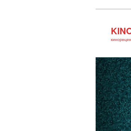
KINO
кинорецен