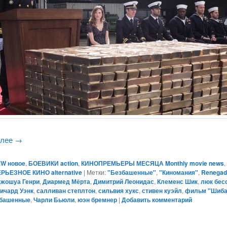
алее
→
W новое
,
БОЕВИКИ action
,
КИНОПРЕМЬЕРЫ МЕСЯЦА Monthly movie news
РЬЕЗНОЕ КИНО alternative
|
Метки:
"Безбашенные"
,
"Киномания"
,
Renegad
жошуа Генри
,
Диармед Мёрта
,
Димитрий Леонидас
,
Клеменс Шик
,
люк бес
ичард Уэнк
,
салливан степлтон
,
сильвия хукс
,
стивен куэйл
,
фильм "Шиба
башенные
,
Чарли Бьюли
,
юэн бремнер
|
Добавить комментарий