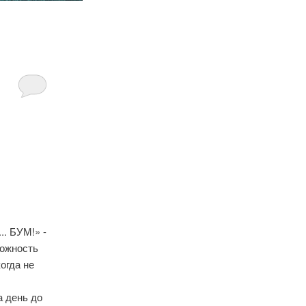
.. БУМ!» -
можность
огда не
а день до