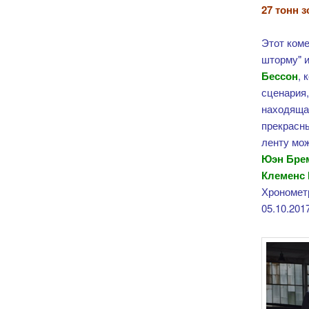
27 тонн з
Этот ком
шторму" и
Бессон
, 
сценария
находяща
прекрасны
ленту мож
Юэн Брем
Клеменс 
Хронометр
05.10.2017