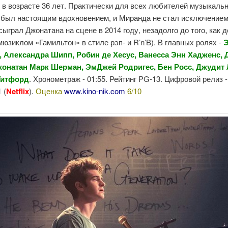
в возрасте 36 лет. Практически для всех любителей музыкальн
н был настоящим вдохновением, и Миранда не стал исключением
 сыграл Джонатана на сцене в 2014 году, незадолго до того, как 
мюзиклом «Гамильтон» в стиле рэп- и R’n’B). В главных ролях -
 Александра Шипп, Робин де Хесус, Ванесса Энн Хадженс,
жонатан Марк Шерман, ЭмДжей Родригес, Бен Росс, Джудит 
Уитфорд
. Хронометраж - 01:55. Рейтинг PG-13. Цифровой релиз -
 (
Netflix
).
Оценка
www.kino-nik.com
6/10