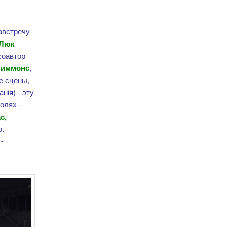
австречу
Люк
соавтор
Симмонс
,
е сцены,
нія) - эту
олях -
с,
о.
 -