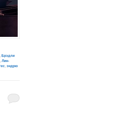
,
Брэдли
т
,
Лин-
гес
,
эндрю