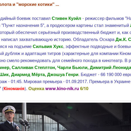
олота и "морские котики" ...
едийный боевик поставил
Стивен Куэйл
- режиссер фильмов "Н
 "Пункт назначения 5", а продюсером картины стал знаменитый
который обеспечил серьёзный производственный бюджет и, как 
, написал захватывающую историю. Обладатель Оскара
Дж.К. 
яся на подъеме
Сильвия Хукс
, эффектные подводные и боевы
й дубляж и адаптация титров (характерные для компании Кінома
но смело рекомендовать для семейного похода в кинотеатр. В р
нер, Салливан Степлтон, Чарли Бьюли, Димитрий Леонида
Шик, Диармед Мёрта, Джошуа Генри
. Бюджет - 66 190 000 евр
аж - 01:45. Мировая премьера - 01.09.2017. Премьера в Украине
 (
Кіноманія
).
Оценка
www.kino-nik.ru
6/10