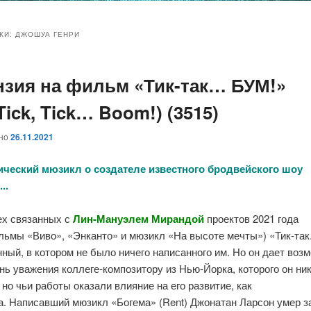
и
и
КИ:
ДЖОШУА ГЕНРИ
нзия на фильм «Тик-так… БУМ!»
ому
ительному
 Tick, Tick… Boom!) (3515)
жимому
жимому
ано
26.11.2021
ческий мюзикл о создателе известного бродвейского шоу
..
ех связанных с
Лин-Мануэлем Мирандой
проектов 2021 года
ьмы «Виво», «Энканто» и мюзикл «На высоте мечты») «Тик-так.
ный, в котором не было ничего написанного им. Но он дает воз
нь уважения коллеге-композитору из Нью-Йорка, которого он ник
 но чьи работы оказали влияние на его развитие, как
а. Написавший мюзикл «Богема» (Rent) Джонатан Ларсон умер з