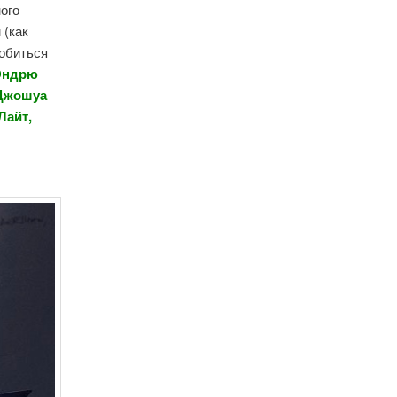
ого
 (как
добиться
Эндрю
 Джошуа
Лайт,