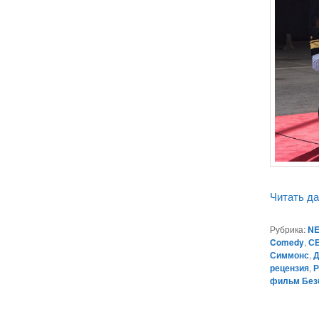
Читать д
Рубрика:
NE
Comedy
,
СЕ
Симмонс
,
Д
рецензия
,
Р
фильм Без