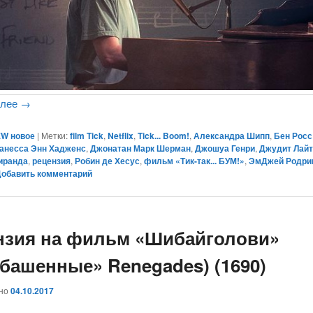
алее
→
W новое
|
Метки:
film Tick
,
Netflix
,
Tick... Boom!
,
Александра Шипп
,
Бен Росс
анесса Энн Хадженс
,
Джонатан Марк Шерман
,
Джошуа Генри
,
Джудит Лай
иранда
,
рецензия
,
Робин де Хесус
,
фильм «Тик-так... БУМ!»
,
ЭмДжей Родри
Добавить комментарий
нзия на фильм «Шибайголови»
збашенные» Renegades) (1690)
ано
04.10.2017