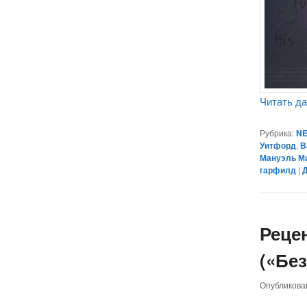
Читать д
Рубрика:
NE
Уитфорд
,
В
Мануэль М
гарфилд
|
Реце
(«Бе
Опубликов