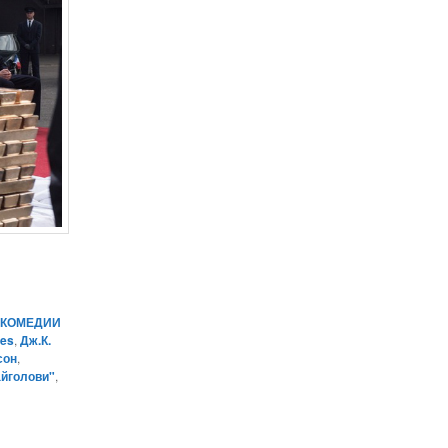
,
КОМЕДИИ
es
,
Дж.К.
сон
,
йголови"
,