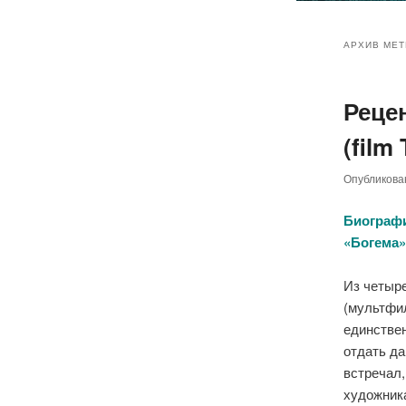
Главное
Перейт
Перейт
меню
АРХИВ МЕТ
к
к
Реце
основн
дополн
(film
содер
содер
Опубликов
Биографи
«Богема».
Из четыр
(мультфил
единствен
отдать да
встречал,
художник