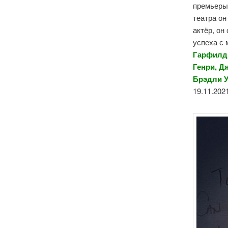
премьеры 
театра о
актёр, он
успеха с 
Гарфилд,
Генри, Д
Брэдли 
19.11.2021