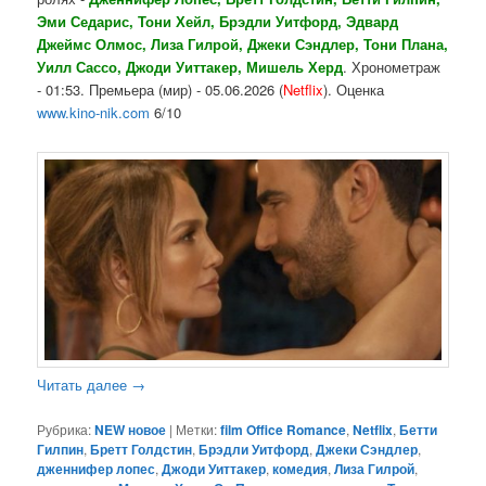
Эми Седарис, Тони Хейл, Брэдли Уитфорд, Эдвард
Джеймс Олмос, Лиза Гилрой, Джеки Сэндлер, Тони Плана,
Уилл Сассо, Джоди Уиттакер, Мишель Херд
. Хронометраж
- 01:53. Премьера (мир) - 05.06.2026 (
Netflix
). Оценка
www.kino-nik.com
6/10
Читать далее
→
Рубрика:
NEW новое
|
Метки:
film Office Romance
,
Netflix
,
Бетти
Гилпин
,
Бретт Голдстин
,
Брэдли Уитфорд
,
Джеки Сэндлер
,
дженнифер лопес
,
Джоди Уиттакер
,
комедия
,
Лиза Гилрой
,