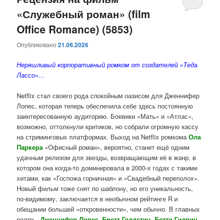
«Служебный роман» (film
содержимому
содержимому
Office Romance) (5853)
Опубликовано
21.06.2026
Неряшливый корпоративный ромком от создателей «Теда
Лассо»…
Netflix стал своего рода спокойным оазисом для Дженнифер
Лопес, которая теперь обеспечила себе здесь постоянную
заинтересованную аудиторию. Боевики «Мать» и «Атлас»,
возможно, оттолкнули критиков, но собрали огромную кассу
на стриминговых платформах. Выход на Netflix ромкома
Ола
Паркера
«Офисный роман», вероятно, станет ещё одним
удачным релизом для звезды, возвращающим её в жанр, в
котором она когда-то доминировала в 2000-х годах с такими
хитами, как «Госпожа горничная» и «Свадебный переполох».
Новый фильм тоже снят по шаблону, но его уникальность,
по-видимому, заключается в необычном рейтинге R и
обещании большей «откровенности», чем обычно. В главных
ролях -
Дженнифер Лопес, Бретт Голдстин, Бетти Гилпин,