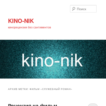
Поиск
KINO-NIK
кинорецензии без сантиментов
Главное
Перейти
Перейти
меню
АРХИВ МЕТКИ:
ФИЛЬМ «СЛУЖЕБНЫЙ РОМАН»
к
к
основному
дополнительному
Рецензия на фильм