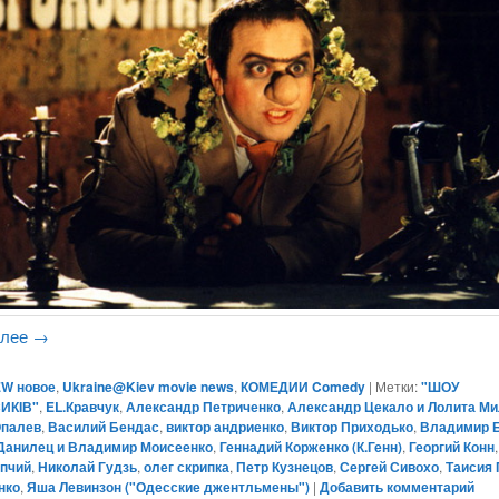
алее
→
W новое
,
Ukraine@Kiev movie news
,
КОМЕДИИ Comedy
|
Метки:
"ШОУ
ИКІВ"
,
EL.Кравчук
,
Александр Петриченко
,
Александр Цекало и Лолита М
Опалев
,
Василий Бендас
,
виктор андриенко
,
Виктор Приходько
,
Владимир 
Данилец и Владимир Моисеенко
,
Геннадий Корженко (К.Генн)
,
Георгий Конн
упчий
,
Николай Гудзь
,
олег скрипка
,
Петр Кузнецов
,
Сергей Сивохо
,
Таисия
нко
,
Яша Левинзон ("Одесские джентльмены")
|
Добавить комментарий