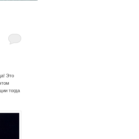
ца! Это
этом
ции тогда