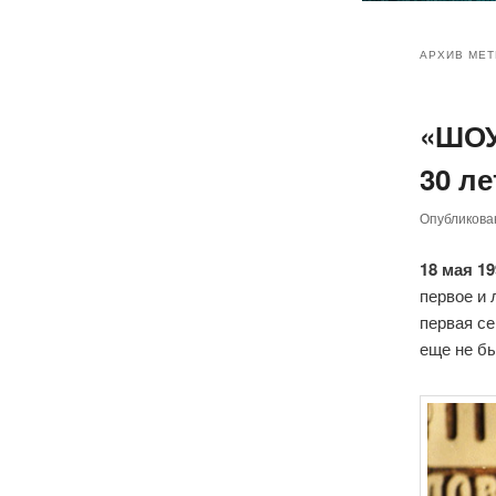
Главное
Перейт
Перейт
меню
АРХИВ МЕТ
к
к
«ШОУ
основн
дополн
30 л
содер
содер
Опубликов
18 мая 1
первое и 
первая се
еще не бы