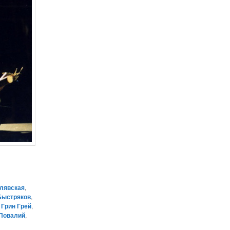
илявская
,
Быстряков
,
,
Грин Грей
,
 Повалий
,