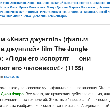
n Film Distribution
,
Арсен Шавлюк
,
василий вирастюк
,
виктор андриенко
,
Д
,
Игорь Рома
,
Ирина Манжосова
,
Манук Депоян
,
Марина Порошенко
,
Наталь
,
Рецензия на мультфильм "Микита Кожум'яка"
,
Руслана Писанка
,
Сергей К
охо
,
Филипп Ильенко
|
Добавить комментарий
м «Книга джунглiв» (фильм
а джунглей» film The Jungle
): «Люди его испортят — они
ют его человеком!» (1155)
ано
12.04.2016
наменитого диснеевского мультфильма снял постановщик "Желе
"
Джон Фавро
. Все места, где происходит действие фильма, яв
м компьютерных технологий. Животные "нарисованы" при помощ
и захвата изображения и смотрятся как живые. А единственный