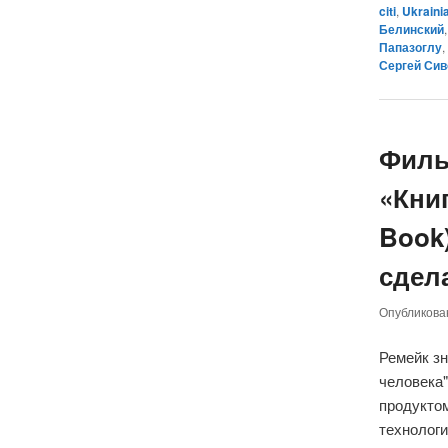
citi
,
Ukrainia
Белинский
Папазоглу
Сергей Сив
Филь
«Книг
Book
сдела
Опубликов
Ремейк з
человека
продукто
технологи