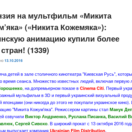
нзия на мультфильм «Микита
м’яка» («Никита Кожемяка»):
инскую анимацию купили более
 стран! (1339)
ано
13.10.2016
ча детей в зале столичного кинотеатра "Киевская Русь", котор
 во время сеанса. Множество известных людей, включая первую 
Порошенко
, на допремьерном показе в
Cinema Citi
. Первый укр
ражный мульфильм в 3D и первый украинский визуальный проду
 японцами (они никогда до этого не покупали украинское кино). 
мацию "Микита Кожум'яка". Режиссером картины стал
Манук Де
ей озвучили
Виктор Андриенко, Руслана Писанка, Василий В
влюк, Сергей Сивохо
. В широкий прокат с 13 октября 2016 год
ьм выпускает компания
Ukrainian Film Distribution
.