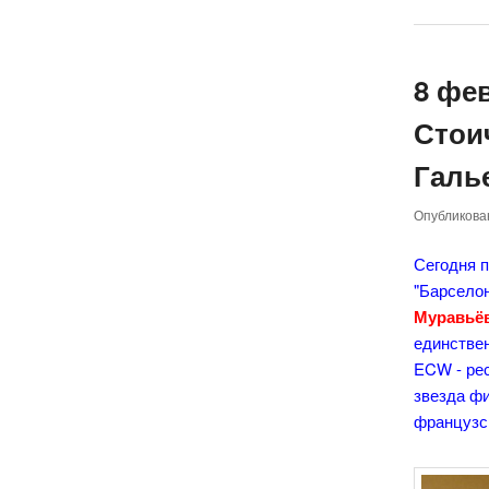
8 фе
Стои
Галь
Опубликов
Сегодня 
"Барсело
Муравьё
единстве
ECW - ре
звезда фи
французск