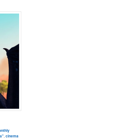
nthly
а"
,
cinema