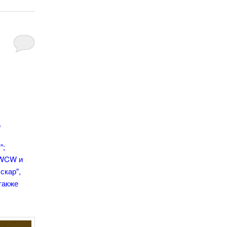
д
";
 WCW и
скар",
 также