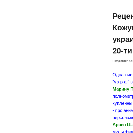
Реце
Кожу
укра
20-ти
Опубликов
Одна тыся
"ур-р-а!"
Марину 
полномет
купленный
- про ани
персонаж
Арсен Ша
мультфил