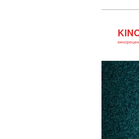
KINO
кинорецен