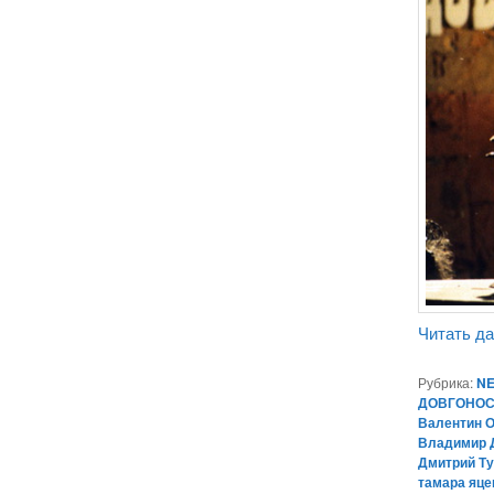
Читать д
Рубрика:
NE
ДОВГОНОС
Валентин 
Владимир 
Дмитрий Т
тамара яце