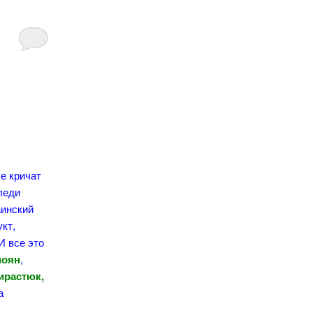
ые кричат
леди
аинский
кт,
И все это
поян
,
ирастюк,
а