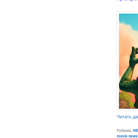
Читать д
Рубрика:
NE
movie news