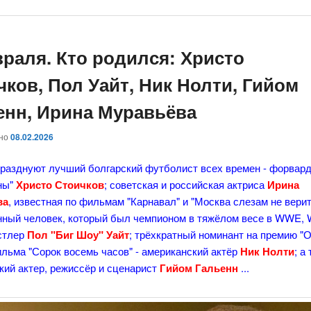
враля. Кто родился: Христо
чков, Пол Уайт, Ник Нолти, Гийом
енн, Ирина Муравьёва
ано
08.02.2026
празднуют лучший болгарский футболист всех времен - форвар
ны"
Христо Стоичков
; советская и российская актриса
Ирина
ва
, известная по фильмам "Карнавал" и "Москва слезам не верит
нный человек, который был чемпионом в тяжёлом весе в WWE,
стлер
Пол "Биг Шоу" Уайт
; трёхкратный номинант на премию "О
льма "Сорок восемь часов" - американский актёр
Ник Нолти
; а
ий актер, режиссёр и сценарист
Гийом Гальенн
...