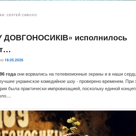
и
и
КИ:
СЕРГЕЙ СИВОХО
 ДОВГОНОСИКІВ» исполнилось
ому
ительному
ет…
жимому
жимому
ано
18.05.2026
996 года
они ворвались на телевизионные экраны и в наши серд
лучшее украинское комедийное шоу - проверено временем. При 
рия была практически импровизацией, поскольку единой концеп
ло....