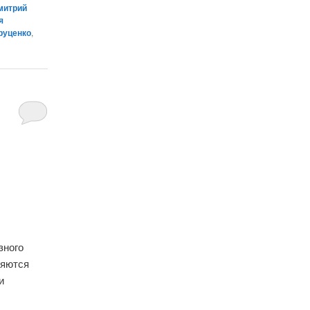
митрий
я
руценко
,
зного
ляются
и