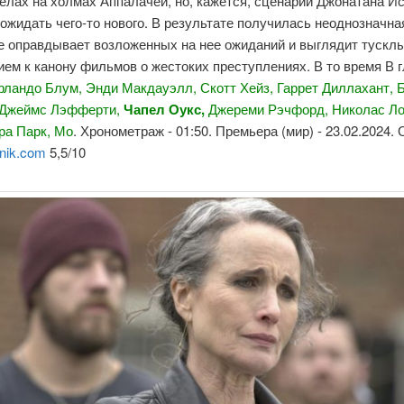
елах на холмах Аппалачей, но, кажется, сценарий Джонатана И
ожидать чего-то нового. В результате получилась неоднозначна
не оправдывает возложенных на нее ожиданий и выглядит тускл
ем к канону фильмов о жестоких преступлениях. В то время В 
рландо Блум, Энди Макдауэлл, Скотт Хейз, Гаррет Диллахант, 
 Джеймс Лэфферти,
Чапел Оукс,
Джереми Рэчфорд, Николас Ло
ра Парк,
Мо
. Хронометраж - 01:50. Премьера (мир) - 23.02.2024.
nik.com
5,5/10