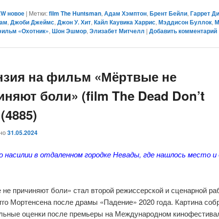
W новое
|
Метки:
film The Huntsman
,
Адам Хэмптон
,
Брент Бейли
,
Гаррет Д
рам
,
Джоби Джеймс
,
Джон У. Хит
,
Кайл Каувика Харрис
,
Мэддисон Буллок
,
М
ильм «Охотник»
,
Шон Эшмор
,
Элизабет Митчелл
|
Добавить комментарий
нзия на фильм «Мёртвые не
няют боли» (film The Dead Don’t
 (4885)
ано
31.05.2024
о насилии в отдаленном городке Невады, где нашлось место и
 не причиняют боли» стал второй режиссерской и сценарной ра
гго Мортенсена после драмы «Падение» 2020 года. Картина соб
льные оценки после премьеры на Международном кинофестива