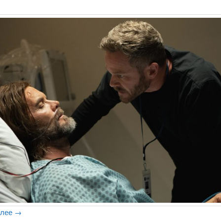
алее
→