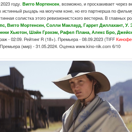
 2023 году.
Вигго Мортенсен
, возможно, и проскакивает через в
 истинный рыцарь на могучем коне, но его партнерша по фильм
стинная солистка этого ревизионистского вестерна. В главных ро
пс, Вигго Мортенсен, Солли Маклауд, Гаррет Диллахант, У.
энни Хьютон, Шэйн Грэхэм, Рафел
Пл
ана, Алекс Бро, Джейс
аж - 02:09. Рейтинг R (18+). Премьера - 08.09.2023 (TIFF
Кинофе
. Премьера (мир) - 31.05.2024. Оценка www.kino-nik.com 6/10