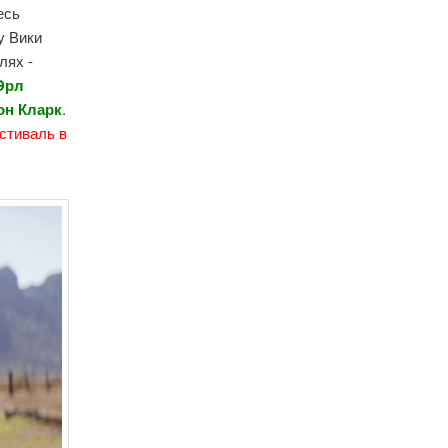
есь
у Вики
лях -
 Эрл
он Кларк
.
стиваль в