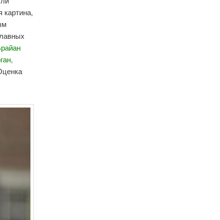
сли
я картина,
ым
главных
Брайан
ган,
 Оценка