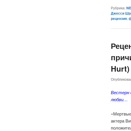
Рубрика:
NE
Джесси Ш
рецензия
,
ф
Реце
причи
Hurt)
Опубликов
Вестерн 
любви…
«Мертвые
актера Ви
положите