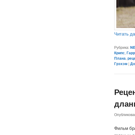
Читать д
Рубрика:
NE
Крипс
,
Гарр
Плана
,
рец
Грэхэм
|
До
Реце
длань
Опубликов
Фильм бр