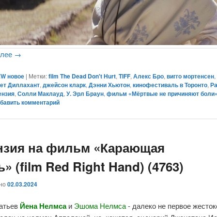
алее
→
W новое
|
Метки:
film The Dead Don't Hurt
,
TIFF
,
Алекс Бро
,
вигго мортенсен
ет Диллахант
,
джейсон кларк
,
Дэнни Хьютон
,
кинофестиваль в Торонто
,
Р
ензия
,
Солли Маклауд
,
У. Эрл Браун
,
фильм «Мёртвые не причиняют боли
бавить комментарий
нзия на фильм «Карающая
» (film Red Right Hand) (4763)
ано
02.03.2024
атьев
Йена
Нелмса
и
Эшом
а
Нелмса
- далеко не первое жесток