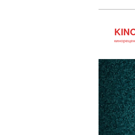
KINO
кинорецен