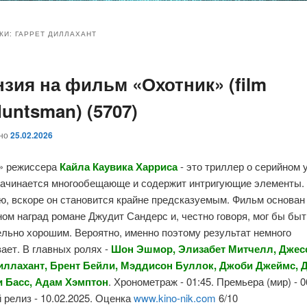
и
и
КИ:
ГАРРЕТ ДИЛЛАХАНТ
нзия на фильм «Охотник» (film
ому
ительному
untsman) (5707)
жимому
жимому
ано
25.02.2026
» режиссера
Кайла Каувика Харриса
- это триллер о серийном 
начинается многообещающе и содержит интригующие элементы.
ю, вскоре он становится крайне предсказуемым. Фильм основан
ом наград романе Джудит Сандерс и, честно говоря, мог бы быт
льно хорошим. Вероятно, именно поэтому результат немного
ает. В главных ролях -
Шон Эшмор, Элизабет Митчелл, Джес
иллахант, Брент Бейли, Мэддисон Буллок, Джоби Джеймс, Д
и Басс, Адам Хэмптон
. Хронометраж - 01:45. Премьера (мир) - 0
релиз - 10.02.2025. Оценка
www.kino-nik.com
6/10