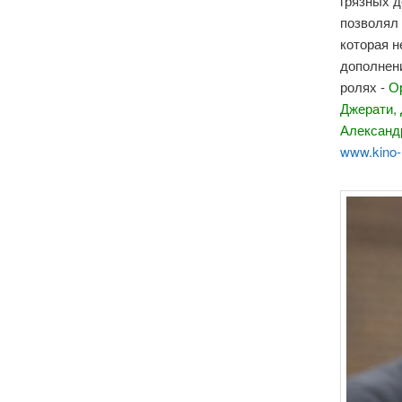
грязных д
позволял 
которая 
дополнени
ролях -
О
Джерати,
Александ
www.kino-