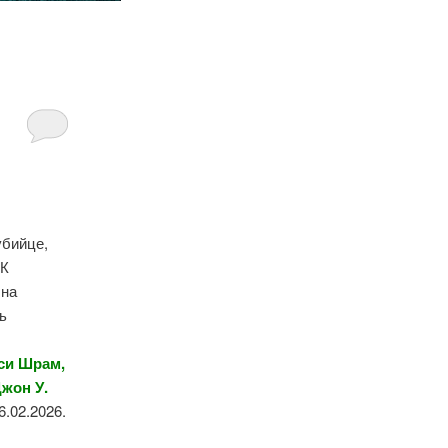
убийце,
 К
 на
ь
си Шрам,
жон У.
6.02.2026.