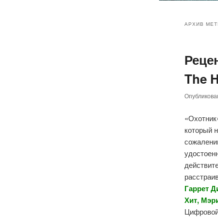
Главное
Перейт
Перейт
меню
АРХИВ МЕТ
к
к
Реце
основн
дополн
The H
содер
содер
Опубликов
«Охотник
который 
сожалени
удостоенн
действите
расстраив
Гаррет Д
Хит, Мэр
Цифровой 