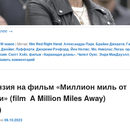
алее
→
W новое
|
Метки:
film Red Right Hand
,
Александра Парк
,
Брайан Джерати
,
Г
,
Джеймс Лэфферти
,
Джереми Рэчфорд
,
Йен Нелмс
,
Мо
,
Николас Логан
,
ор
нзия
,
Скотт Хэйз
,
фильм «Карающая длань»
,
Чапел Оукс
,
Энди МакДауэлл
бавить комментарий
нзия на фильм «Миллион миль от
» (film A Million Miles Away)
)
ано
06.10.2023