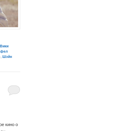
,
Вики
афел
»
,
Шэйн
ое кино о