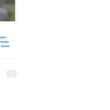
аррет
ландо
,
Эшом