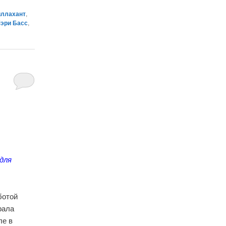
иллахант
,
эри Басс
,
 для
ботой
рала
ле в