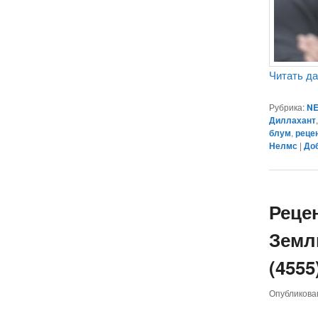
Читать д
Рубрика:
NE
Диллахант
блум
,
реце
Нелмс
|
До
Реце
Земли
(4555
Опубликов