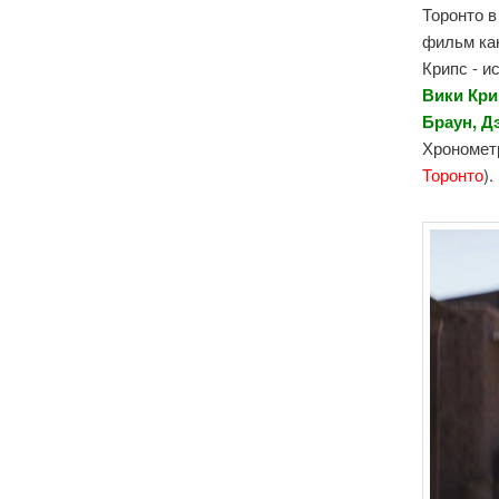
Торонто в
фильм как
Крипс - и
Вики Кри
Браун, Д
Хронометр
Торонто
)