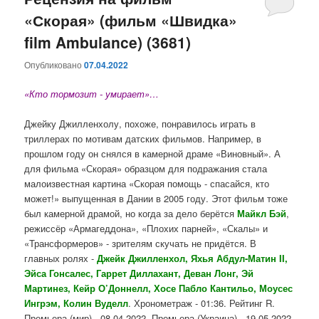
«Скорая» (фильм «Швидка»
содержимому
содержимому
film Ambulance) (3681)
Опубликовано
07.04.2022
«Кто тормозит - умирает»…
Джейку Джилленхолу, похоже, понравилось играть в
триллерах по мотивам датских фильмов. Например, в
прошлом году он снялся в камерной драме «Виновный». А
для фильма «Скорая» образцом для подражания стала
малоизвестная картина «Скорая помощь - спасайся, кто
может!» выпущенная в Дании в 2005 году. Этот фильм тоже
был камерной драмой, но когда за дело берётся
Майкл Бэй
,
режиссёр «Армагеддона», «Плохих парней», «Скалы» и
«Трансформеров» - зрителям скучать не придётся. В
главных ролях -
Джейк Джилленхол, Яхья Абдул-Матин II,
Эйса Гонсалес, Гаррет Диллахант, Деван Лонг, Эй
Мартинез, Кейр О’Доннелл, Хосе Пабло Кантильо, Моусес
Ингрэм, Колин Вуделл
. Хронометраж - 01:36. Рейтинг R.
Премьера (мир) - 08.04.2022. Премьера (Украина) - 19.05.2022