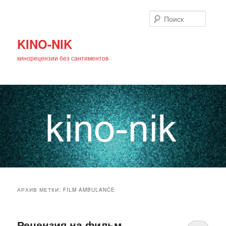
Поиск
KINO-NIK
кинорецензии без сантиментов
Главное
Перейти
Перейти
меню
АРХИВ МЕТКИ:
FILM AMBULANCE
к
к
основному
дополнительному
Рецензия на фильм