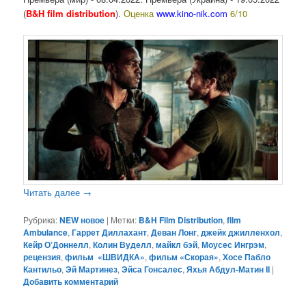
(
B&H film distribution
).
Оценка
www.kino-nik.com
6/10
Читать далее
→
Рубрика:
NEW новое
|
Метки:
B&H Film Distribution
,
film
Ambulance
,
Гаррет Диллахант
,
Деван Лонг
,
джейк джилленхол
,
Кейр О’Доннелл
,
Колин Вуделл
,
майкл бэй
,
Моусес Ингрэм
,
рецензия
,
фильм «ШВИДКА»
,
фильм «Скорая»
,
Хосе Пабло
Кантильо
,
Эй Мартинез
,
Эйса Гонсалес
,
Яхья Абдул-Матин II
|
Добавить комментарий