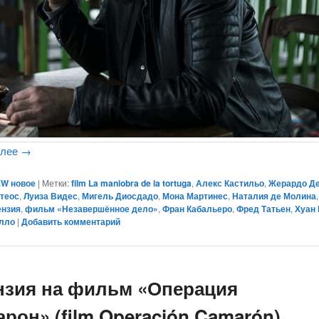
алее
→
W новое
|
Метки:
film La maniobra de la tortuga
,
Алекс Кастильо
,
Жерардо Д
атеос
,
Луиза Видес
,
Мигель Диосдадо
,
Мона Мартинес
,
Наталия де Молина
ензия
,
фильм «Незавершённое дело»
,
Фран Кабальеро
,
Фред Татьен
,
Хуан
илло
|
Добавить комментарий
нзия на фильм «Операция
рон» (film Operación Camarón)