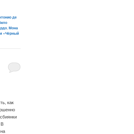
нтонио де
Мило
ардо
,
Мона
м «Чёрный
ть, как
ершенно
есбиянки
 В
 на