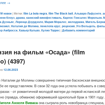
алее
→
W новое
|
Метки:
film La bola negra
,
film The Black ball
,
Альваро Лафуэнте
,
а
ленн Клоуз
,
драма
,
каннский кинофестиваль
,
Карлос Гонсалес Морольон. 
а Дуэньяс
,
Лоренцо Дзурдзоло
,
Мария Моралес
,
мелодрама
,
Мигель Берн
мюзикл
,
Наталия де Молина
,
пенелопа крус
,
рецензия
,
Уго Вельцель
,
филь
ер Амбросси
,
Хавьер Кальво
,
Хулио Торрес
|
Добавить комментарий
нзия на фильм «Осада» (film
o) (4397)
ано
12.06.2023
ы Наталии де Молины совершенно типичная басконская внешнос
бе ее представляем. В свои 32 года она успела побывать в сов
разах - от романтичной молодой матери до первой испанской л
но (правда, обманом) оформившей однополый брак в 1901 году.
игеля Анхеля Виваса
она сыграла роль новобранца спецназа,