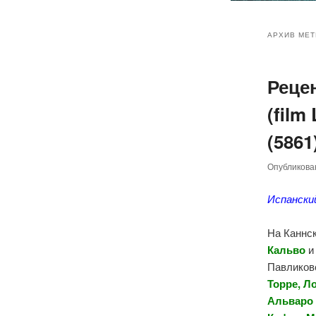
Главное
Перейт
Перейт
меню
АРХИВ МЕТ
к
к
Реце
основн
дополн
(film
содер
содер
(5861
Опубликов
Испански
На Каннс
Кальво
Павликов
Торре, Л
Альваро 