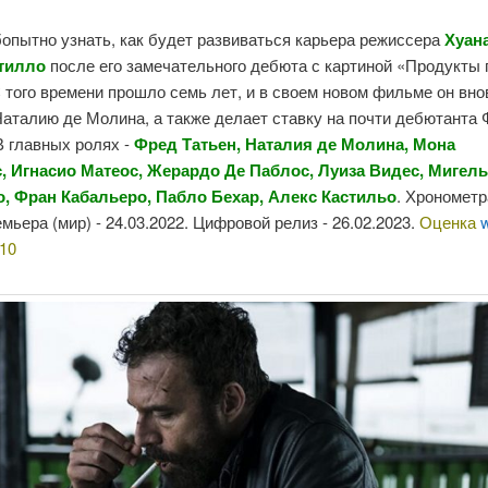
опытно узнать, как будет развиваться карьера режиссера
Хуан
тилло
после его замечательного дебюта с картиной «Продукты 
 того времени прошло семь лет, и в своем новом фильме он вно
аталию де Молина, а также делает ставку на почти дебютанта
В главных ролях -
Фред Татьен, Наталия де Молина, Мона
с,
Игнасио Матеос, Жерардо Де Паблос, Луиза Видес, Мигел
, Фран Кабальеро, Пабло Бехар, Алекс Кастильо
. Хронометр
емьера (мир) - 24.03.2022. Цифровой релиз - 26.02.2023.
Оценка
10