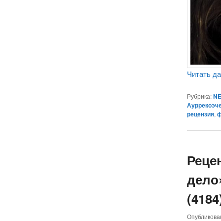
Читать д
Рубрика:
NE
Ауррекоэч
рецензия
,
ф
Реце
дело»
(4184
Опубликов