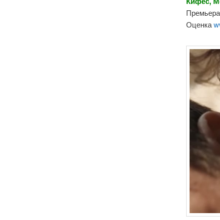
Кифес, М
Премьера 
Оценка
w