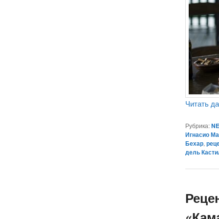
Читать д
Рубрика:
NE
Игнасио М
Бехар
,
рец
дель Каст
Реце
«Кама