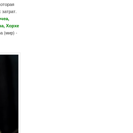
которая
 затрат.
чеа,
ча, Хорхе
а (мир) -