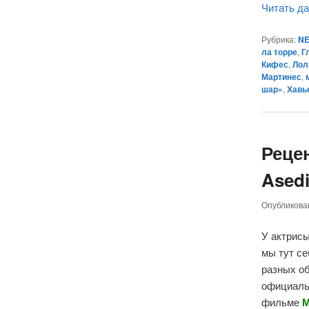
Читать д
Рубрика:
NE
ла торре
,
Г
Кифес
,
Лол
Мартинес
,
шар»
,
Хавь
Реце
Asedi
Опубликов
У актрис
мы тут се
разных об
официаль
фильме
М