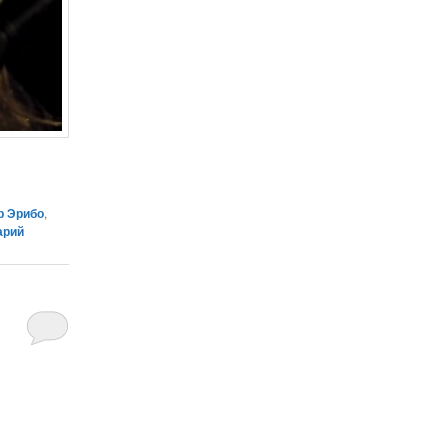
р Эрибо
,
арий