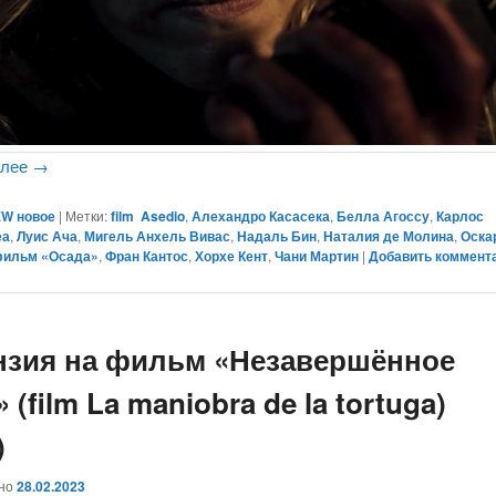
алее
→
W новое
|
Метки:
film Asedio
,
Алехандро Касасека
,
Белла Агоссу
,
Карлос
еа
,
Луис Ача
,
Мигель Анхель Вивас
,
Надаль Бин
,
Наталия де Молина
,
Оска
ильм «Осада»
,
Фран Кантос
,
Хорхе Кент
,
Чани Мартин
|
Добавить коммент
нзия на фильм «Незавершённое
 (film La maniobra de la tortuga)
)
ано
28.02.2023