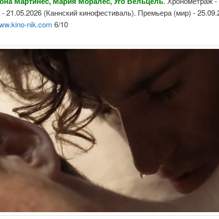
она Мартинес, Мария Моралес, Уго Вельцель
. Хронометраж - 
- 21.05.2026 (Каннский кинофестиваль). Премьера (мир) - 25.09.
ww.kino-nik.com
6/10