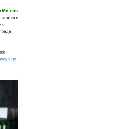
а Мигеля
питания и
вь
 Фреда
ь
аж -
www.kino-