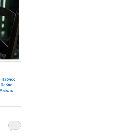
е Паблос
,
,
Пабло
 Мигель