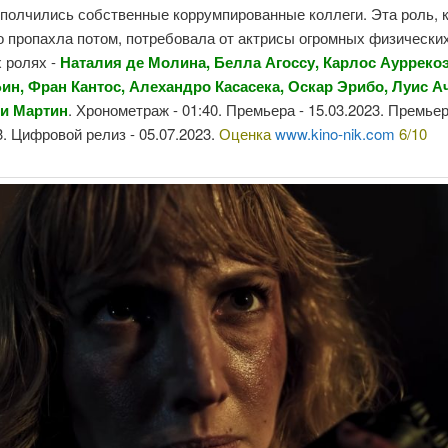
ополчились собственные коррумпированные коллеги. Эта роль, 
 пропахла потом, потребовала от актрисы огромных физических
 ролях -
Наталия де Молина, Белла Агоссу, Карлос Ауррекоэ
ин, Фран Кантос, Алехандро Касасека, Оскар Эрибо, Луис А
ни Мартин
. Хронометраж - 01:40. Премьера - 15.03.2023. Премьер
3. Цифровой релиз - 05.07.2023.
Оценка
www.kino-nik.com
6/10