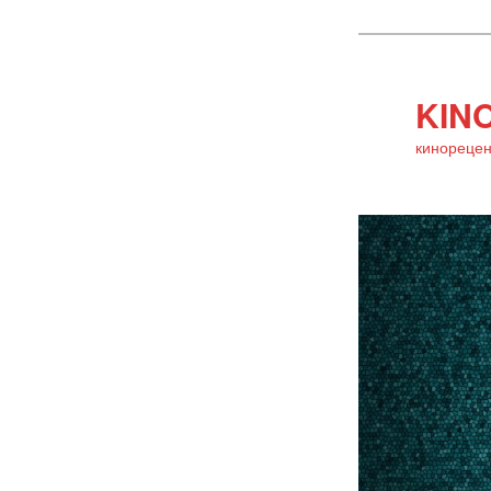
KINO
кинорецен