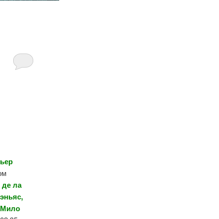
ьер
ом
 де ла
эньяс,
 Мило