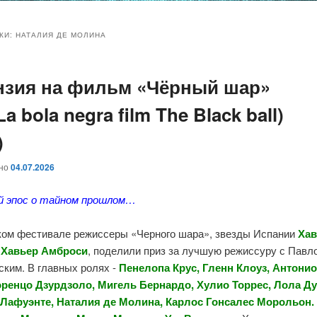
и
и
КИ:
НАТАЛИЯ ДЕ МОЛИНА
нзия на фильм «Чёрный шар»
ому
ительному
 La bola negra film The Black ball)
жимому
жимому
)
ано
04.07.2026
й эпос о тайном прошлом…
ком фестивале режиссеры «Черного шара», звезды Испании
Хав
и
Хавьер Амброси
, поделили приз за лучшую режиссуру с Павл
ским. В главных ролях -
Пенелопа Крус, Гленн Клоуз, Антонио
оренцо Дзурдзоло, Мигель Бернардо, Хулио Торрес, Лола Ду
Лафуэнте, Наталия де Молина, Карлос Гонсалес Морольон.