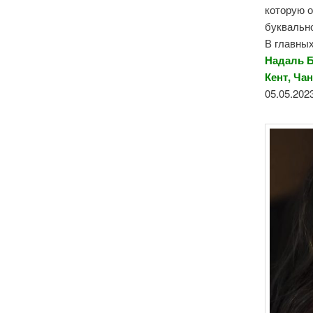
которую 
буквально
В главных
Надаль Б
Кент, Ча
05.05.202