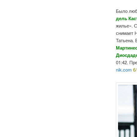
Было люб
дель Кас
жилье». С
снимает Н
Татьена. 
Мартине
Диосдадо
01:42. Пр
nik.com
6/