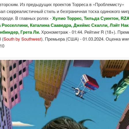
авторским. Из предыдущих проектов Торреса в «Проблемисту»
ал сюрреалистичный стиль и безграничная тоска одинокого миг
ороде. В главных ролях -
Хулио Торрес, Тильда Суинтон, RZA
 Росселлини, Каталина Сааведра, Джеймс Скалли, Лэйт Нак
нбиндер, Грета Ли.
Хронометраж - 01:44. Рейтинг R (18+). Прем
 (
South by Southwest
). Премьера (США) - 01.03.2024. Оценка www
/10