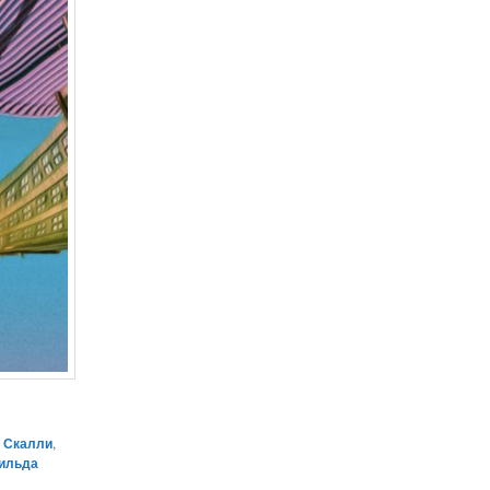
 Скалли
,
ильда