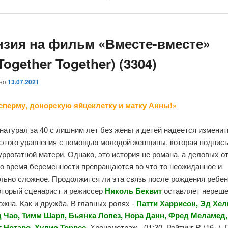
нзия на фильм «Вместе-вместе»
 Together Together) (3304)
ано
13.07.2021
сперму, донорскую яйцеклетку и матку Анны!»
атурал за 40 с лишним лет без жены и детей надеется изменит
 этого уравнения с помощью молодой женщины, которая подпис
уррогатной матери. Однако, это история не романа, а деловых о
во время беременности превращаются во что-то неожиданное и
льно сложное. Продолжится ли эта связь после рождения ребен
который сценарист и режиссер
Николь Беквит
оставляет нереш
жна. Как и дружба. В главных ролях -
Патти Харрисон, Эд Хел
 Чао, Тимм Шарп, Бьянка Лопез, Нора Данн, Фред Меламед
г Нотаро, Хулио Торрес
.
Хронометраж - 01:30. Рейтинг R (16+).