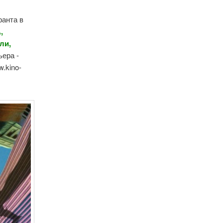
ранта в
,
ли,
ьера -
.kino-