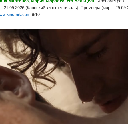
она Мартинес, Мария Моралес, Уго Вельцель
. Хронометраж - 
- 21.05.2026 (Каннский кинофестиваль). Премьера (мир) - 25.09.
ww.kino-nik.com
6/10