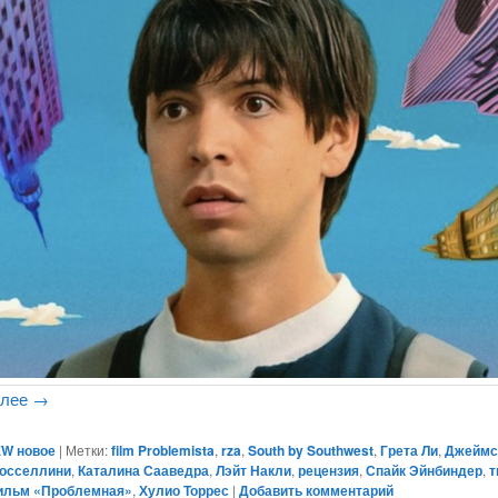
алее
→
W новое
|
Метки:
film Problemista
,
rza
,
South by Southwest
,
Грета Ли
,
Джеймс
Росселлини
,
Каталина Сааведра
,
Лэйт Накли
,
рецензия
,
Спайк Эйнбиндер
,
т
ильм «Проблемная»
,
Хулио Торрес
|
Добавить комментарий