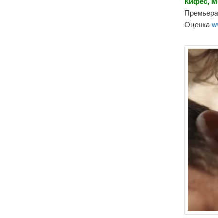
Кифес, М
Премьера 
Оценка
w