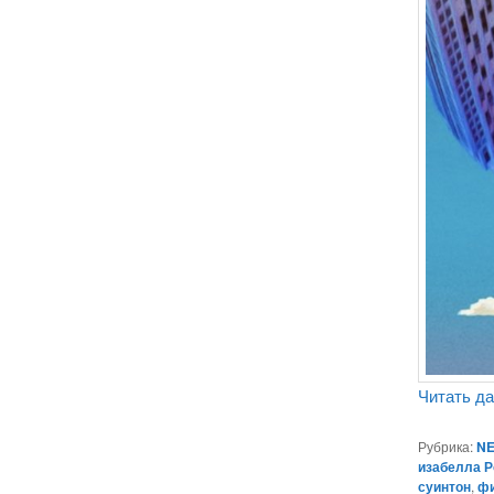
Читать д
Рубрика:
NE
изабелла 
суинтон
,
ф