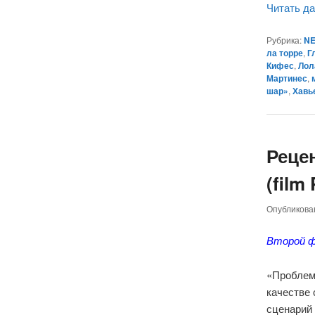
Читать д
Рубрика:
NE
ла торре
,
Г
Кифес
,
Лол
Мартинес
,
шар»
,
Хавь
Реце
(film
Опубликов
Второй ф
«Проблем
качестве 
сценарий 