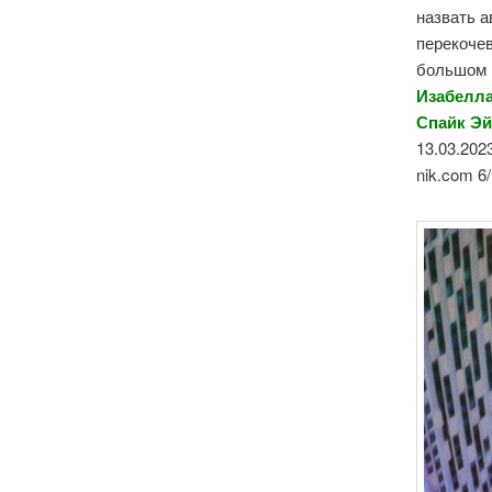
назвать 
перекочев
большом г
Изабелла
Спайк Эй
13.03.2023
nik.com 6