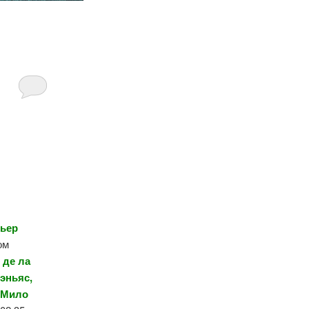
ьер
ом
 де ла
эньяс,
 Мило