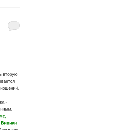
ь вторую
ывается
тношений,
ка -
енным.
мс,
, Вивиан
 Премьера