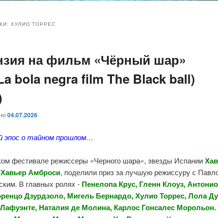
и
и
КИ:
ХУЛИО ТОРРЕС
нзия на фильм «Чёрный шар»
ому
ительному
 La bola negra film The Black ball)
жимому
жимому
)
ано
04.07.2026
й эпос о тайном прошлом…
ком фестивале режиссеры «Черного шара», звезды Испании
Хав
и
Хавьер Амброси
, поделили приз за лучшую режиссуру с Павл
ским. В главных ролях -
Пенелопа Крус, Гленн Клоуз, Антонио
оренцо Дзурдзоло, Мигель Бернардо, Хулио Торрес, Лола Ду
Лафуэнте, Наталия де Молина, Карлос Гонсалес Морольон.