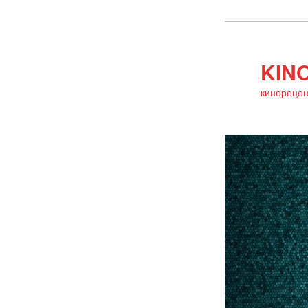
KINO
кинорецен