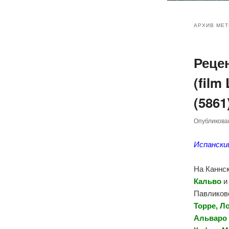
Главное
Перейт
Перейт
меню
АРХИВ МЕТ
к
к
Реце
основн
дополн
(film
содер
содер
(5861
Опубликов
Испански
На Каннс
Кальво
Павликов
Торре, Л
Альваро 