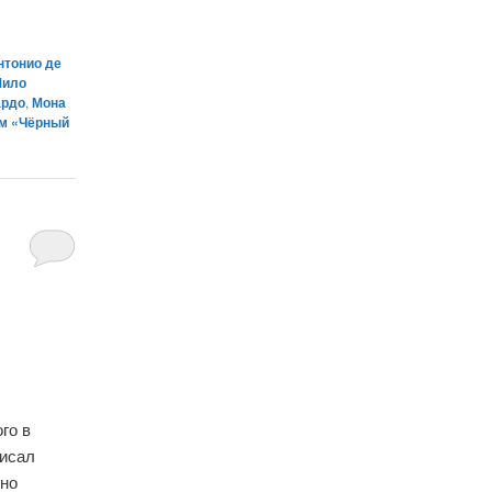
нтонио де
Мило
ардо
,
Мона
м «Чёрный
го в
писал
жно