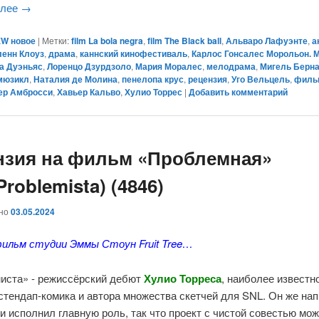
алее
→
W новое
|
Метки:
film La bola negra
,
film The Black ball
,
Альваро Лафуэнте
,
а
ленн Клоуз
,
драма
,
каннский кинофестиваль
,
Карлос Гонсалес Морольон. 
а Дуэньяс
,
Лоренцо Дзурдзоло
,
Мария Моралес
,
мелодрама
,
Мигель Берн
мюзикл
,
Наталия де Молина
,
пенелопа крус
,
рецензия
,
Уго Вельцель
,
филь
ер Амбросси
,
Хавьер Кальво
,
Хулио Торрес
|
Добавить комментарий
нзия на фильм «Проблемная»
 Problemista) (4846)
ано
03.05.2024
ильм студии Эммы Стоун Fruit Tree…
иста» - режиссёрский дебют
Хулио Торреса
, наиболее известно
стендап-комика и автора множества скетчей для SNL. Он же на
и исполнил главную роль, так что проект с чистой совестью мо