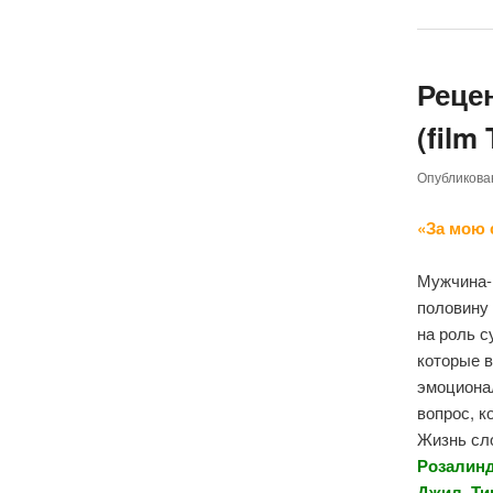
Реце
(film
Опубликов
«За мою 
Мужчина-н
половину
на роль с
которые 
эмоциона
вопрос, 
Жизнь сло
Розалинд
Джил, Ти