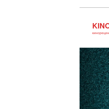
KINO
кинорецен