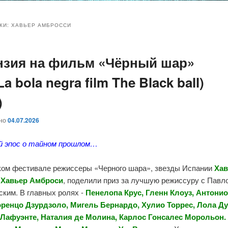
и
и
КИ:
ХАВЬЕР АМБРОССИ
нзия на фильм «Чёрный шар»
ому
ительному
 La bola negra film The Black ball)
жимому
жимому
)
ано
04.07.2026
й эпос о тайном прошлом…
ком фестивале режиссеры «Черного шара», звезды Испании
Хав
и
Хавьер Амброси
, поделили приз за лучшую режиссуру с Павл
ским. В главных ролях -
Пенелопа Крус, Гленн Клоуз, Антонио
оренцо Дзурдзоло, Мигель Бернардо, Хулио Торрес, Лола Ду
Лафуэнте, Наталия де Молина, Карлос Гонсалес Морольон.