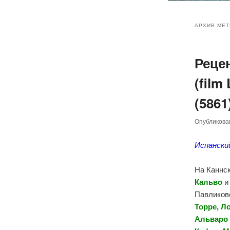
Главное
Перейт
Перейт
меню
АРХИВ МЕТ
к
к
Реце
основн
дополн
(film
содер
содер
(5861
Опубликов
Испански
На Каннс
Кальво
Павликов
Торре, Л
Альваро 