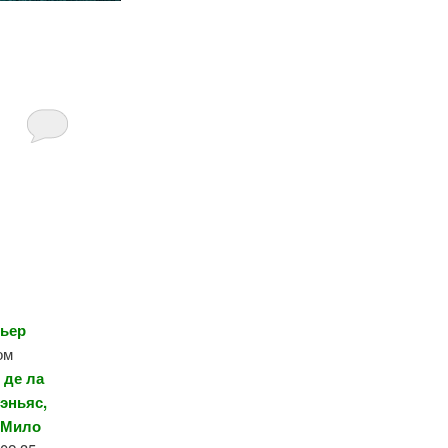
ьер
ом
 де ла
эньяс,
 Мило