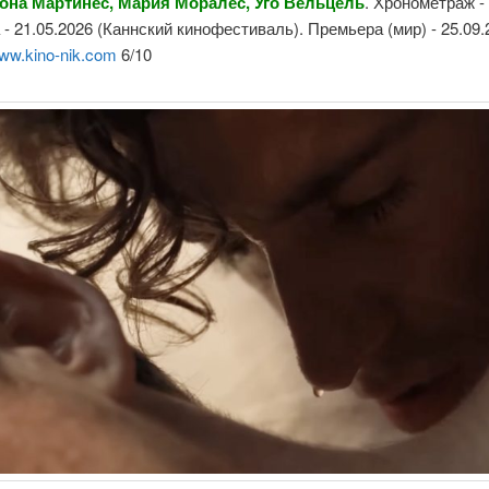
она Мартинес, Мария Моралес, Уго Вельцель
. Хронометраж - 
- 21.05.2026 (Каннский кинофестиваль). Премьера (мир) - 25.09.
ww.kino-nik.com
6/10