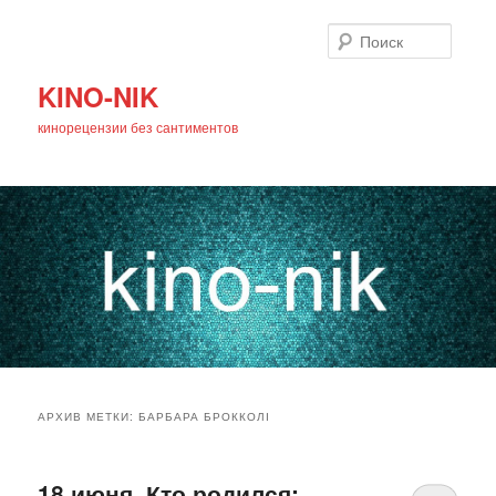
Поиск
KINO-NIK
кинорецензии без сантиментов
Главное
Перейти
Перейти
меню
АРХИВ МЕТКИ:
БАРБАРА БРОККОЛІ
к
к
основному
дополнительному
18 июня. Кто родился: