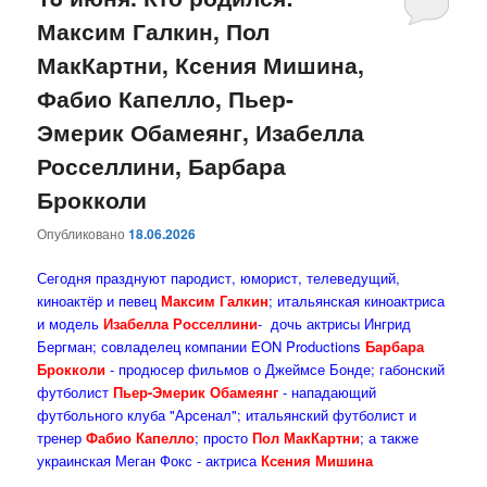
Максим Галкин, Пол
содержимому
содержимому
МакКартни, Ксения Мишина,
Фабио Капелло, Пьер-
Эмерик Обамеянг, Изабелла
Росселлини, Барбара
Брокколи
Опубликовано
18.06.2026
Сегодня празднуют пародист, юморист, телеведущий,
киноактёр и певец
Максим Галкин
; итальянская киноактриса
и модель
Изабелла Росселлини
- дочь актрисы Ингрид
Бергман; совладелец компании EON Productions
Барбара
Брокколи
- продюсер фильмов о Джеймсе Бонде; габонский
футболист
Пьер-Эмерик Обамеянг
- нападающий
футбольного клуба "Арсенал"; итальянский футболист и
тренер
Фабио Капелло
; просто
Пол МакКартни
; а также
украинская Меган Фокс - актриса
Ксения Мишина