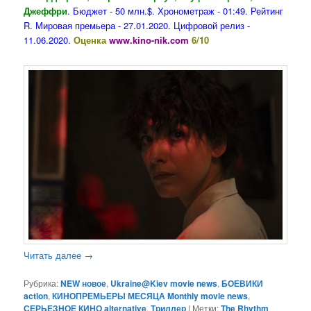
Джеффри
. Бюджет - 50 млн.$. Хронометраж - 01:49. Рейтинг
R. Мировая премьера - 27.01.2020. Цифровой релиз -
11.06.2020.
Оценка
www.kino-nik.com
6/10
Читать далее
→
Рубрика:
NEW новое
,
Ukraine@Kiev movie news
,
БОЕВИКИ
action
,
КИНОПРЕМЬЕРЫ МЕСЯЦА Monthly movie news
,
СЕРЬЕЗНОЕ КИНО alternative
,
Триллер
|
Метки:
The Rhythm