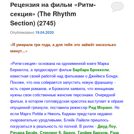
Рецензия на фильм «Ритм-
секция» (The Rhythm
Section) (2745)
Опубликовано
19.04.2020
«Я умирала три года, а для тебя это займёт несколько
минут...»
«Ритм-секция» основана на одноименной книге Марка
Бернелла, а продюсирует фильм
Барбара Брокколи
,
известная своей работой над фильмами о Джеймсе Бонде.
Похоже, что она собирается запустить новую франшизу -
есть серия романов, и Брокколи заявила, что женщинам
нужны свои собственные женские персонажи. Очередной
фильм, в котором голливудская красотка выступает в образе
опущенной грязнули, поставила режиссер
Рид Морано
. Но
если Марго Робби и Николь Кидман предстали недавно
очаровательно уродливыми, Блейк Лайвли пришлось
погрузиться в реальность по полной. В ролях -
Джуд Лоу,
Ричард Брэйк, Стерлинг К. Браун, Тауфик Бархом, Раза