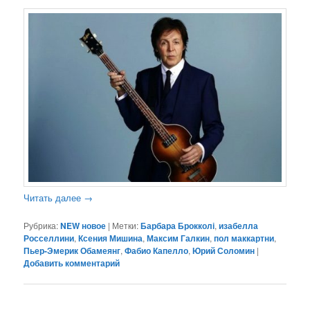
Читать далее
→
Рубрика:
NEW новое
|
Метки:
Барбара Брокколі
,
изабелла
Росселлини
,
Ксения Мишина
,
Максим Галкин
,
пол маккартни
,
Пьер-Эмерик Обамеянг
,
Фабио Капелло
,
Юрий Соломин
|
Добавить комментарий