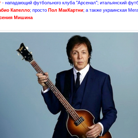
г
- нападающий футбольного клуба "Арсенал"; итальянский фут
абио Капелло
; просто
Пол МакКартни
; а также украинская Мег
сения Мишина