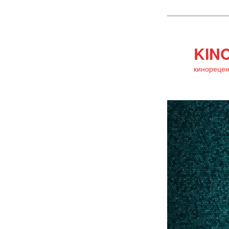
KINO
кинорецен