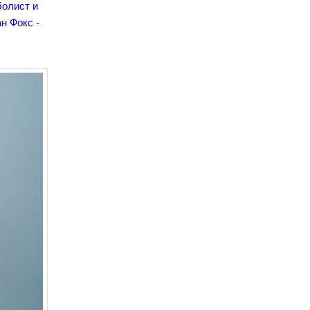
болист и
ан Фокс -