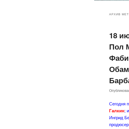
Главное
Перейт
Перейт
меню
АРХИВ МЕТ
к
к
18 и
основн
дополн
Пол 
содер
содер
Фаби
Обам
Барб
Опубликов
Сегодня п
Галкин
; 
Ингрид Б
продюсер