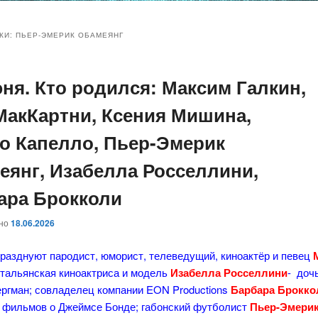
и
и
КИ:
ПЬЕР-ЭМЕРИК ОБАМЕЯНГ
юня. Кто родился: Максим Галкин,
ому
ительному
МакКартни, Ксения Мишина,
жимому
жимому
о Капелло, Пьер-Эмерик
еянг, Изабелла Росселлини,
ара Брокколи
ано
18.06.2026
разднуют пародист, юморист, телеведущий, киноактёр и певец
итальянская киноактриса и модель
Изабелла Росселлини
- доч
ергман; совладелец компании EON Productions
Барбара Брокко
 фильмов о Джеймсе Бонде; габонский футболист
Пьер-Эмери