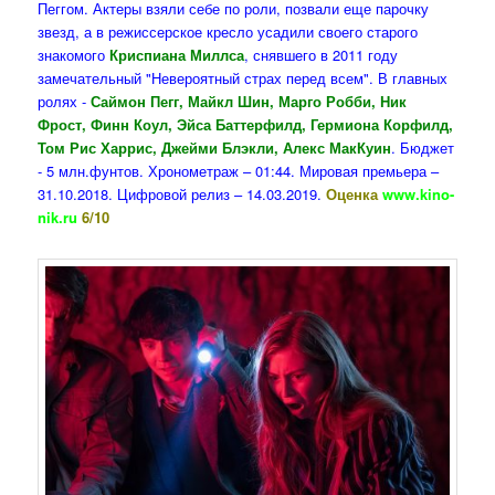
Пеггом. Актеры взяли себе по роли, позвали еще парочку
звезд, а в режиссерское кресло усадили своего старого
знакомого
Криспиана Миллса
, снявшего в 2011 году
замечательный "Невероятный страх перед всем". В главных
ролях -
Саймон Пегг, Майкл Шин, Марго Робби, Ник
Фрост, Финн Коул, Эйса Баттерфилд, Гермиона Корфилд,
Том Рис Харрис, Джейми Блэкли, Алекс МакКуин
. Бюджет
- 5 млн.фунтов. Хронометраж – 01:44. Мировая премьера –
31.10.2018. Цифровой релиз – 14.03.2019.
Оценка
www.kino-
nik.ru
6/10