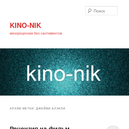
Поиск
KINO-NIK
кинорецензии без сантиментов
Главное
Перейти
Перейти
меню
АРХИВ МЕТКИ:
ДЖЕЙМИ БЛЭКЛИ
к
к
основному
дополнительному
Рецензия на фильм