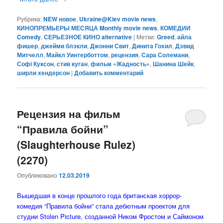
Рубрика:
NEW новое
,
Ukraine@Kiev movie news
,
КИНОПРЕМЬЕРЫ МЕСЯЦА Monthly movie news
,
КОМЕДИИ
Comedy
,
СЕРЬЕЗНОЕ КИНО alternative
|
Метки:
Greed
,
айла
фишер
,
джейми блэкли
,
Джонни Свит
,
Динита Гохил
,
Дэвид
Митчелл
,
Майкл Уинтерботтом
,
рецензия
,
Сара Солемани
,
Софі Куксон
,
стив куган
,
фильм «Жадность»
,
Шанина Шейк
,
ширли хендерсон
|
Добавить комментарий
Рецензия на фильм
“Правила бойни”
(Slaughterhouse Rulez)
(2270)
Опубликовано
12.03.2019
Вышедшая в конце прошлого года британская хоррор-
комедия “Правила бойни” стала дебютным проектом для
студии Stolen Picture, созданной Ником Фростом и Саймоном