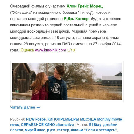
Очередной фильм с участием
Хлои Грейс Морец
("Убивашка" из комедийного боевика "Пипец"), который
поставил молодой режиссер
Р.Дж. Катлер
, будет интересен
киноманам разве-что первой постельной сценой в карьере
молодой восходящей звездочки. Мировая премьера
мелодрамы состоялась 18 августа, на наши экраны фильм
вышел 28 августа, релиз на DVD намечен на 27 ноября 2014
года.
Оценка
www.kino-nik.com
5/10
Читать далее
→
Рубрика:
NEW новое
,
КИНОПРЕМЬЕРЫ МЕСЯЦА Monthly movie
news
,
СЕРЬЕЗНОЕ КИНО alternative
|
Метки:
If I Stay
,
джейми
блэкли
,
мирей инос
,
р.дж. катлер
,
Фильм "Если я останусь"
,