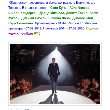
«Жадность» презентована была как раз не в Берлине, а в
Торонто.
В главных ролях -
Стив Куган, Айла Фишер,
Ширли Хендерсон, Дэвид Митчелл, Динита Гохил, Софи
Куксон, Джейми Блэкли, Шанина Шейк, Джонни Свит,
Сара Солемани
. Хронометраж - 01:44. Рейтинг R. Мировая
премьера - 07.09.2019. Премьера (РФ) - 27.02.2020.
Оценка
www.kino-nik.ru
6/10
Читать далее
→