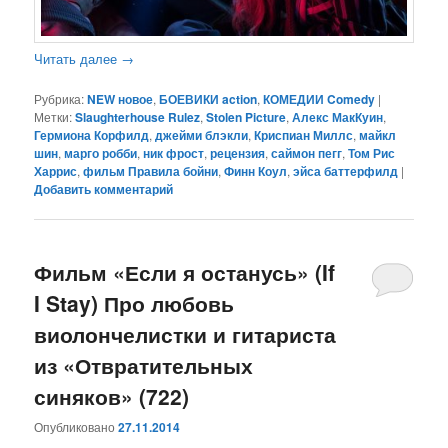
Читать далее
→
Рубрика:
NEW новое
,
БОЕВИКИ action
,
КОМЕДИИ Comedy
|
Метки:
Slaughterhouse Rulez
,
Stolen Picture
,
Алекс МакКуин
,
Гермиона Корфилд
,
джейми блэкли
,
Криспиан Миллс
,
майкл
шин
,
марго робби
,
ник фрост
,
рецензия
,
саймон пегг
,
Том Рис
Харрис
,
фильм Правила бойни
,
Финн Коул
,
эйса баттерфилд
|
Добавить комментарий
Фильм «Если я останусь» (If
I Stay) Про любовь
виолончелистки и гитариста
из «Отвратительных
синяков» (722)
Опубликовано
27.11.2014