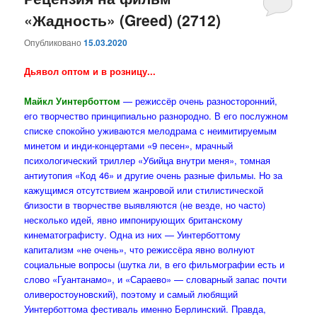
«Жадность» (Greed) (2712)
содержимому
содержимому
Опубликовано
15.03.2020
Дьявол оптом и в розницу...
Майкл Уинтерботтом
— режиссёр очень разносторонний,
его творчество принципиально разнородно. В его послужном
списке спокойно уживаются мелодрама с неимитируемым
минетом и инди-концертами «9 песен», мрачный
психологический триллер «Убийца внутри меня», томная
антиутопия «Код 46» и другие очень разные фильмы. Но за
кажущимся отсутствием жанровой или стилистической
близости в творчестве выявляются (не везде, но часто)
несколько идей, явно импонирующих британскому
кинематографисту. Одна из них — Уинтерботтому
капитализм «не очень», что режиссёра явно волнуют
социальные вопросы (шутка ли, в его фильмографии есть и
слово «Гуантанамо», и «Сараево» — словарный запас почти
оливеростоуновский), поэтому и самый любящий
Уинтерботтома фестиваль именно Берлинский. Правда,