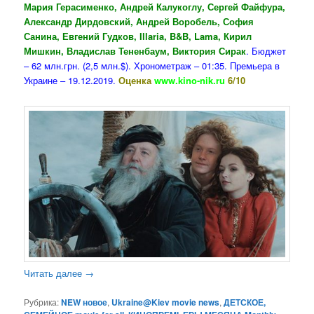
Мария Герасименко, Андрей Калукоглу, Сергей Файфура,
Александр Дирдовский, Андрей Воробель, София
Санина, Евгений Гудков, Illaria, B&B, Lama, Кирил
Мишкин, Владислав Тененбаум, Виктория Сирак
. Бюджет
– 62 млн.грн. (2,5 млн.$). Хронометраж – 01:35. Премьера в
Украине – 19.12.2019.
Оценка
www.kino-nik.ru
6/10
Читать далее
→
Рубрика:
NEW новое
,
Ukraine@Kiev movie news
,
ДЕТСКОЕ,