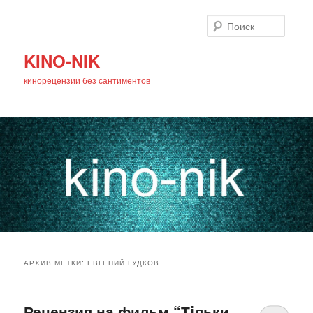
Поиск
KINO-NIK
кинорецензии без сантиментов
Главное
Перейти
Перейти
меню
АРХИВ МЕТКИ:
ЕВГЕНИЙ ГУДКОВ
к
к
основному
дополнительному
Рецензия на фильм “Тiльки