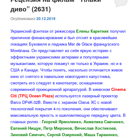
диво” (2631)
содержимому
содержимому
Опубликовано
20.12.2019
Украинский фэнтези от режиссера
Елены Каретник
получил
приличное финансирование и был отснят в красивейших
локациях Буковеля и ледника Mer de Glace французского
Монблана. Он представляет из себя яркую историю с
эффектными украинскими актерами и популярными
музыкантами, которую покажут не только в Украине, но и в
США и Канаде. Чтобы понять, насколько отличается живое
кино от снятого в павильоне новогоднего капустника,
смотреть его следует в кинотеатре, оснащенном
современной проекционной арпаратурой. В киевском
Cinema
Citi (ТРЦ Ocean Plaza)
используется лазерный проектор
Barco DP4K-32B. Вместе с экраном Clarus XC с новой
технологией покрытия 4-го поколения, они обеспечивают
максимальную яркость и ошеломляющую передачу цвета. В
главных ролях -
Георгий Ярмоленко, Анжелика Савченко,
Евгений Нищук, Петр Миронов, Вячеслав Хостикоев,
Зиновий Симчич, Сергей Озиряний, Маша Тараненко,