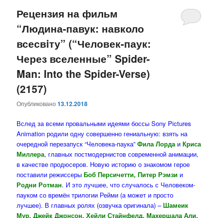
Рецензия на фильм
“Людина-павук: навколо
всесвiту” (“Человек-паук:
Через вселенные” Spider-
Man: Into the Spider-Verse)
(2157)
Опубликовано
13.12.2018
Вслед за всеми провальными идеями боссы Sony Pictures
Animation родили одну совершенно гениальную: взять на
очередной перезапуск “Человека-паука”
Фила Лорда
и
Криса
Миллера
, главных постмодернистов современной анимации,
в качестве продюсеров. Новую историю о знакомом герое
поставили режиссеры
Боб Персичетти, Питер Рэмзи
и
Родни Ротман
. И это лучшее, что случалось с Человеком-
пауком со времён трилогии Рейми (а может и просто
лучшее). В главных ролях (озвучка оригинала) –
Шамеик
Мур, Джейк Джонсон, Хейли Стайнфелд, Махершала Али,