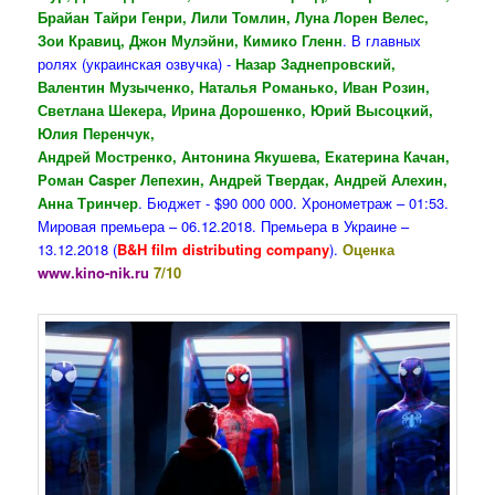
Брайан Тайри Генри, Лили Томлин, Луна Лорен Велес,
Зои Кравиц, Джон Мулэйни, Кимико Гленн
. В главных
ролях (украинская озвучка) -
Назар Заднепровский,
Валентин Музыченко, Наталья Романько, Иван Розин,
Светлана Шекера, Ирина Дорошенко, Юрий Высоцкий,
Юлия Перенчук,
Андрей Мостренко, Антонина Якушева, Екатерина Качан,
Роман Casper Лепехин, Андрей Твердак, Андрей Алехин,
Анна Тринчер
.
Бюджет - $90 000 000. Хронометраж – 01:53.
Мировая премьера – 06.12.2018. Премьера в Украине –
13.12.2018 (
B&H film distributing company
).
Оценка
www.kino-nik.ru
7/10