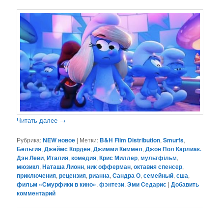
Читать далее
→
Рубрика:
NEW новое
|
Метки:
B&H Film Distribution
,
Smurfs
,
Бельгия
,
Джеймс Корден
,
Джимми Киммел
,
Джон Пол Карлиак.
Дэн Леви
,
Италия
,
комедия
,
Крис Миллер
,
мультфільм
,
мюзикл
,
Наташа Лионн
,
ник офферман
,
октавия спенсер
,
приключения
,
рецензия
,
рианна
,
Сандра О
,
семейный
,
сша
,
фильм «Смурфики в кино»
,
фэнтези
,
Эми Седарис
|
Добавить
комментарий