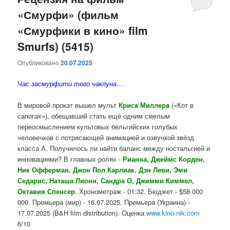
«Смурфи» (фильм
содержимому
содержимому
«Смурфики в кино» film
Smurfs) (5415)
Опубликовано
20.07.2025
Час засмурфити того чаклуна…
В мировой прокат вышел мульт
Крисa Миллерa
(«Кот в
сапогах»), обещавший стать ещё одним смелым
переосмыслением культовых бельгийских голубых
человечков с потрясающей анимацией и озвучкой звёзд
класса А. Получилось ли найти баланс между ностальгией и
инновациями? В главных ролях -
Рианна, Джеймс Корден,
Ник Офферман, Джон Пол Карлиак. Дэн Леви, Эми
Седарис, Наташа Лионн, Сандра О, Джимми Киммел,
Октавия Спенсер
. Хронометраж - 01:32. Бюджет - $58 000
000. Премьера (мир) - 16.07.2025. Премьера (Украина) -
17.07.2025 (B&H film distribution). Оценка
www.kino-nik.com
6/10