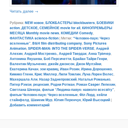
Читать далее
→
Рубрика:
NEW новое
,
БЛОКБАСТЕРЫ blockbusters
,
БОЕВИКИ
action
,
ДЕТСКОЕ, СЕМЕЙНОЕ movie for all
,
КИНОПРЕМЬЕРЫ
МЕСЯЦА Monthly movie news
,
КОМЕДИИ Comedy
,
ФАНТАСТИКА science-fiction
|
Метки:
“Человек-паук: Через
вселенные”
,
B&H film distributing company
,
Sony Pictures
Animation
,
SPIDER-MAN: INTO THE SPIDER-VERSE
,
Андрей
Алехин
,
Андрей Мостренко.
,
Андрей Твердак
,
Анна Трінчер
,
Антонина Якушева
,
Боб Персичетти
,
Брайан Тайри Генри
,
Валентин Музыченко
,
джейк джонсон
,
Джон Мулэйни
,
Екатерина Качан
,
зои кравиц
,
Иван Розин
,
Ирина Дорошенко
,
Кимико Гленн
,
Крис Миллер
,
Лили Томлин
,
Луна Лорен Велес
,
Махершала Али
,
Назар Заднепровский
,
Наталья Романько
,
Питер Рэмзи
,
рецензия
,
Родни Ротман
,
Роман Casper Лепехин
,
Светлана Шекера
,
фильм “Людина-павук: навколо всесвiту”
,
фильм Человек-паук: Через вселенные
,
Філ Лорд
,
хейли
стайнфелд
,
Шамеик Мур
,
Юлия Перенчук
,
Юрий Высоцкий
|
Добавить комментарий