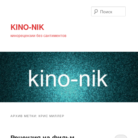
Поиск
KINO-NIK
кинорецензии без сантиментов
Главное
Перейти
Перейти
меню
АРХИВ МЕТКИ:
КРИС МИЛЛЕР
к
к
основному
дополнительному
Рецензия на фильм