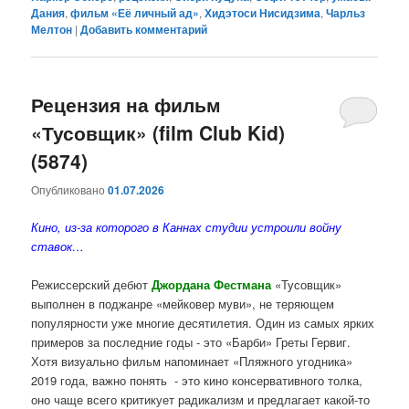
Дания
,
фильм «Её личный ад»
,
Хидэтоси Нисидзима
,
Чарльз
Мелтон
|
Добавить комментарий
Рецензия на фильм
«Тусовщик» (film Club Kid)
(5874)
Опубликовано
01.07.2026
Кино, из-за которого в Каннах студии устроили войну
ставок…
Режиссерский дебют
Джордана Фестмана
«Тусовщик»
выполнен в поджанре «мейковер муви», не теряющем
популярности уже многие десятилетия. Один из самых ярких
примеров за последние годы - это «Барби» Греты Гервиг.
Хотя визуально фильм напоминает «Пляжного угодника»
2019 года, важно понять - это кино консервативного толка,
оно чаще всего критикует радикализм и предлагает какой-то