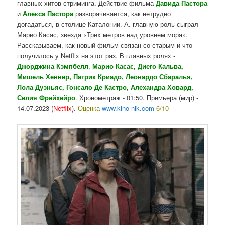
главных хитов стриминга. Действие фильма
Давида
Пастора
и
Алекса
Пастора
разворачивается, как нетрудно
догадаться, в столице Каталонии. А. главную роль сыграл
Марио Касас, звезда «Трех метров над уровнем моря».
Рассказываем, как новый фильм связан со старым и что
получилось у Netflix на этот раз. В главных ролях -
Джорджина
Кэмпбелл
,
Марио Касас, Диего Кальва,
Мишель Хеннер, Патрик Криадо, Леонардо Сбаралья,
Лола Дуэньяс, Гонсало Де Кастро, Алехандра Ховард,
Селия Фрейхейро
. Хронометраж - 01:50. Премьера (мир) -
14.07.2023 (
Netflix
).
Оценка
www.kino-nik.com
6/10