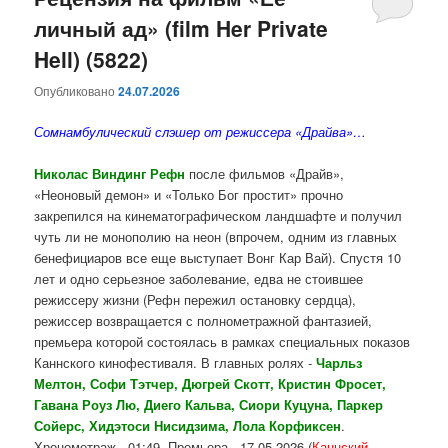
личный ад» (film Her Private
содержимому
содержимому
Hell) (5822)
Опубликовано
24.07.2026
Сомнамбулический слэшер от режиссера «Драйва»…
Николас Виндинг Рефн
после фильмов «Драйв»,
«Неоновый демон» и «Только Бог простит» прочно
закрепился на кинематографическом ландшафте и получил
чуть ли не монополию на неон (впрочем, одним из главных
бенефициаров все еще выступает Вонг Кар Вай). Спустя 10
лет и одно серьезное заболевание, едва не стоившее
режиссеру жизни (Рефн пережил остановку сердца),
режиссер возвращается с полнометражной фантазией,
премьера которой состоялась в рамках специальных показов
Каннского кинофестиваля. В главных ролях -
Чарльз
Мелтон, Софи Тэтчер, Дюгрей Скотт, Кристин Фросет,
Гавана Роуз Лю, Диего Кальва, Сиори Куцуна, Паркер
Сойерс, Хидэтоси Нисидзима, Лола Корфиксен
.
Хронометраж - 01:49. Премьера - 17.05.2026 (
Каннский