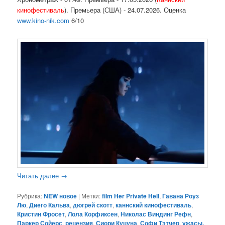
кинофестиваль
). Премьера (США) - 24.07.2026. Оценка
www.kino-nik.com
6/10
Читать далее
→
Рубрика:
NEW новое
|
Метки:
film Her Private Hell
,
Гавана Роуз
Лю
,
Диего Кальва
,
дюгрей скотт
,
каннский кинофестиваль
,
Кристин Фросет
,
Лола Корфиксен
,
Николас Виндинг Рефн
,
Паркер Сойерс
,
рецензия
,
Сиори Куцуна
,
Софи Тэтчер
,
ужасы.