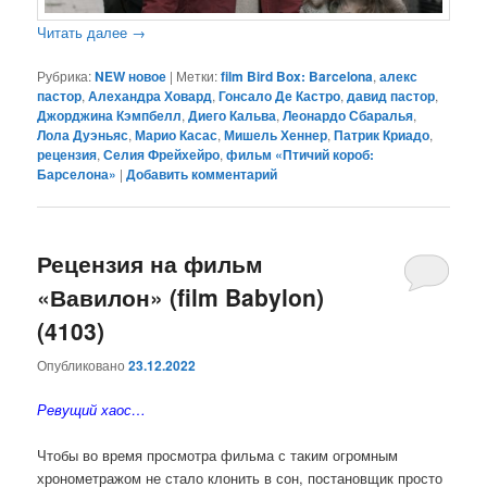
Читать далее
→
Рубрика:
NEW новое
|
Метки:
film Bird Box: Barcelona
,
алекс
пастор
,
Алехандра Ховард
,
Гонсало Де Кастро
,
давид пастор
,
Джорджина Кэмпбелл
,
Диего Кальва
,
Леонардо Сбаралья
,
Лола Дуэньяс
,
Марио Касас
,
Мишель Хеннер
,
Патрик Криадо
,
рецензия
,
Селия Фрейхейро
,
фильм «Птичий короб:
Барселона»
|
Добавить комментарий
Рецензия на фильм
«Вавилон» (film Babylon)
(4103)
Опубликовано
23.12.2022
Ревущий хаос…
Чтобы во время просмотра фильма с таким огромным
хронометражом не стало клонить в сон, постановщик просто