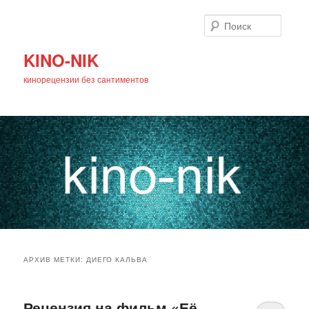
Поиск
KINO-NIK
кинорецензии без сантиментов
Главное
Перейти
Перейти
меню
АРХИВ МЕТКИ:
ДИЕГО КАЛЬВА
к
к
основному
дополнительному
Рецензия на фильм «Её