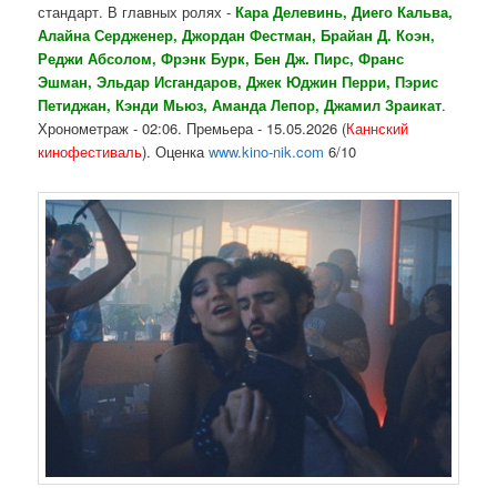
стандарт. В главных ролях -
Кара Делевинь, Диего Кальва,
Алайна Сердженер, Джордан Фестман, Брайан Д. Коэн,
Реджи Абсолом, Фрэнк Бурк, Бен Дж. Пирс, Франс
Эшман, Эльдар Исгандаров, Джек Юджин Перри, Пэрис
Петиджан, Кэнди Мьюз, Аманда Лепор, Джамил Зраикат
.
Хронометраж - 02:06. Премьера - 15.05.2026 (
Каннский
кинофестиваль
). Оценка
www.kino-nik.com
6/10