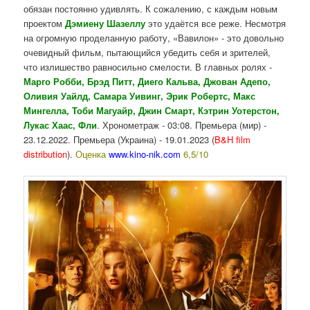
обязан постоянно удивлять. К сожалению, с каждым новым
проектом
Дэмиену Шазеллу
это удаётся все реже. Несмотря
на огромную проделанную работу, «Вавилон» - это довольно
очевидный фильм, пытающийся убедить себя и зрителей,
что излишество равносильно смелости. В главных ролях -
Марго Робби, Брэд Питт, Диего Кальва,
Джован Адепо,
Оливия Уайлд, Самара Уивинг, Эрик Робертс, Макс
Мингелла, Тоби Магуайр, Джин Смарт, Кэтрин Уотерстон,
Лукас Хаас, Фли
. Хронометраж - 03:08. Премьера (мир) -
23.12.2022. Премьера (Украина) - 19.01.2023 (
B&H film
distribution
).
Оценка
www.kino-nik.com
6,5/10