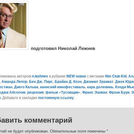
подготовил Николай Лежнев
бликована автором
n.lezhnev
в рубрике
NEW новое
с метками
film Club Kid
,
Ал
,
Аманда Лепор
,
Бен Дж. Пирс
,
Брайан Д. Коэн
,
Джамил Зраикат
,
Джек Юдж
естман
,
Диего Кальва
,
каннский кинофестиваль
,
кара делевинь
,
Кэнди Мь
еджи Абсолом
,
рецензия
,
фильм «Тусовщик»
,
Франс Эшман
,
Фрэнк Бурк
,
Э
в
. Добавьте в закладки
постоянную ссылку
.
авить комментарий
mail не будет опубликован.
Обязательные поля помечены
*