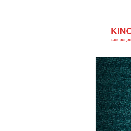
KINO
кинорецен