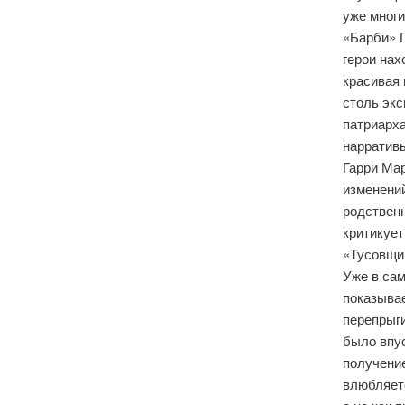
уже многи
«Барби» Г
герои нах
красивая 
столь эк
патриарха
нарратив
Гарри Ма
изменений
родственн
критикует
«Тусовщик
Уже в сам
показывае
перепрыги
было впу
получени
влюбляетс