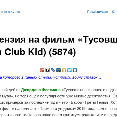
и
Навигация
←
Предыдущая
Сл
ано
01.07.2026
по
записям
ому
ензия на фильм «Тусов
жимому
m Club Kid) (5874)
-за которого в Каннах студии устроили войну ставок…
ский дебют
Джордана Фестмана
«Тусовщик» выполнен в подж
 муви», не теряющем популярности уже многие десятилетия. О
их примеров за последние годы - это «Барби» Греты Гервиг. Хо
 фильм напоминает «Пляжного угодника» 2019 года, важно поня
ервативного толка, оно чаще всего критикует радикализм и пред