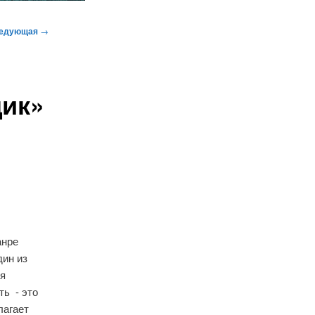
едующая
→
щик»
анре
дин из
тя
ть - это
лагает