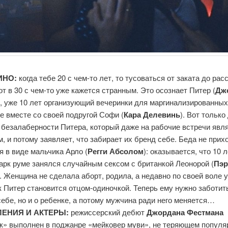
ИНО:
когда тебе 20 с чем-то лет, то тусоваться от заката до рас
вот в 30 с чем-то уже кажется странным. Это осознает Питер (
Дж
), уже 10 лет организующий вечеринки для маргинализированных
 вместе со своей подругой Софи (
Кара Делевинь
). Вот тольк
 безалаберности Питера, который даже на рабочие встречи явл
, и потому заявляет, что забирает их бренд себе. Беда не прих
я в виде мальчика Арло (
Регги Абсолом
): оказывается, что 10 
арк руме занялся случайным сексом с британкой Леонорой (
Пэр
). Женщина не сделала аборт, родила, а недавно по своей воле 
к Питер становится отцом-одиночкой. Теперь ему нужно заботит
себе, но и о ребенке, а потому мужчина ради него меняется…
ЕНИЯ И АКТЕРЫ:
режиссерский дебют
Джордана Фестмана
к» выполнен в поджанре «мейковер муви», не теряющем популя