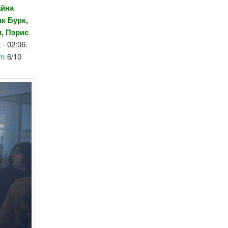
айна
к Бурк,
, Пэрис
- 02:06.
om
6/10