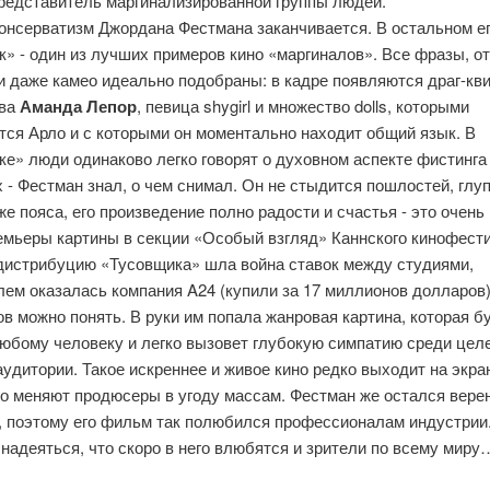
представитель маргинализированной группы людей.
консерватизм Джордана Фестмана заканчивается. В остальном е
» - один из лучших примеров кино «маргиналов». Все фразы, о
и даже камео идеально подобраны: в кадре появляются драг-кв
ива
Аманда Лепор
, певица shygirl и множество dolls, которыми
тся Арло и с которыми он моментально находит общий язык. В
е» люди одинаково легко говорят о духовном аспекте фистинга
 - Фестман знал, о чем снимал. Он не стыдится пошлостей, глу
е пояса, его произведение полно радости и счастья - это очень
емьеры картины в секции «Особый взгляд» Каннского кинофест
 дистрибуцию «Тусовщика» шла война ставок между студиями,
ем оказалась компания A24 (купили за 17 миллионов долларов)
в можно понять. В руки им попала жанровая картина, которая б
юбому человеку и легко вызовет глубокую симпатию среди цел
удитории. Такое искреннее и живое кино редко выходит на экра
о меняют продюсеры в угоду массам. Фестман же остался верен
, поэтому его фильм так полюбился профессионалам индустрии
надеяться, что скоро в него влюбятся и зрители по всему мир