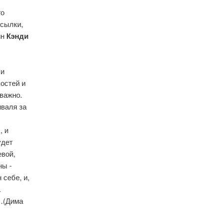
го
тсылки,
ин
Кэнди
 и
постей и
 важно.
иваля за
, и
удет
евой,
ны -
 себе, и,
.
у…(Дима