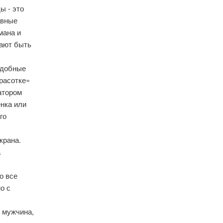
ы - это
авные
мана и
тают быть
Подобные
расотке»
атором
енка или
го
крана.
а
о все
о с
й мужчина,