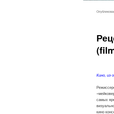
Главное
Перейт
меню
Опубликов
к
основн
Рец
содер
(fil
Кино, из
Режиссер
«мейковер
самых ярк
визуально
кино конс