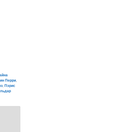
айна
ин Перри
,
юз
,
Пэрис
льдар