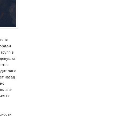
света
ордан
 групп в
о девушка
яется
одит одна
лет назад
ис
ушла из
ься не
рности