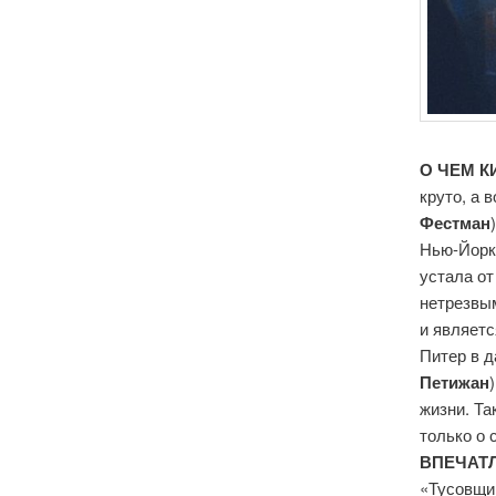
О ЧЕМ К
круто, а 
Фестман
Нью-Йорке
устала от
нетрезвым
и являетс
Питер в д
Петижан
жизни. Та
только о 
ВПЕЧАТЛ
«Тусовщи