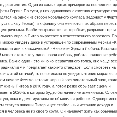
е десятилетия. Один из самых ярких примеров за последние год
реты Гервиг. По сути, у них одинаковая сюжетная структура: гл
одятся на одной из сторон морального компаса (гедонист у Ферт
пустышка у Гервиг), и к финалу они меняются, их образы перес
сцентричными. Барби «вырывается из коробки», разрывает цепи
льного мира, а Питер вырастает в ответственного взрослого. 
ы можно увидеть даже в устаревшей по современным меркам «К
ршалла или в классической «Ниночке» Эрнста Любича. Катализ
 может стать что угодно: новая любовь, работа, появление реб
ика. Важно одно - это кино консервативного толка, оно чаще все
 радикализм и предлагает какой-то стандарт. Если смотреть на
а» с этой оптикой, то невозможно не увидеть чтение морали с э
ом начале Фестман ставит жирный восклицательный знак, когд
т жизнь Питера в 2016 году, а потом резко обрывает сцену и
вает в 2026-й, в котором будто бы ничего не изменилось. Словн
стую, пока в доме мужчины не объявился ребенок. Одновременн
ем статуса папаши Питер ищет стабильный источник дохода и
я в человека не из своего круга. Он начинает жить как обычны