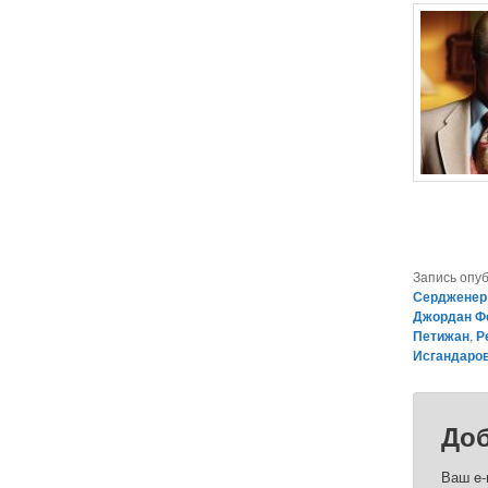
Запись опу
Сердженер
Джордан Ф
Петижан
,
Р
Исгандаро
Доб
Ваш e-