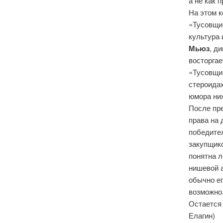
а не как 
На этом 
«Тусовщик
культура 
Мьюз
, д
восторгае
«Тусовщик
стероидах
юмора ниж
После пр
права на
победител
закупщико
понятна л
нишевой а
обычно ег
возможно
Остается 
Елагин)