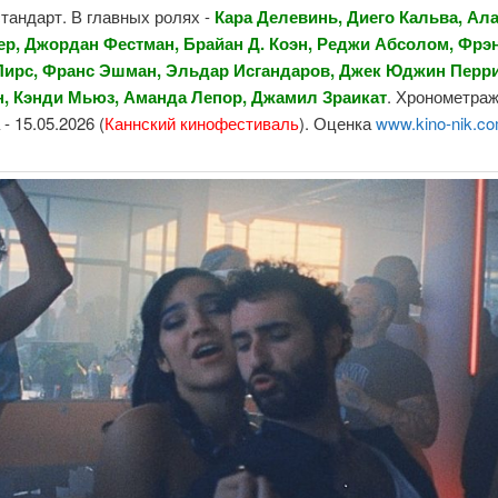
стандарт. В главных ролях -
Кара Делевинь, Диего Кальва, Ал
р, Джордан Фестман, Брайан Д. Коэн, Реджи Абсолом, Фрэн
Пирс, Франс Эшман, Эльдар Исгандаров, Джек Юджин Перри
, Кэнди Мьюз, Аманда Лепор, Джамил Зраикат
. Хронометраж 
- 15.05.2026 (
Каннский кинофестиваль
). Оценка
www.kino-nik.c