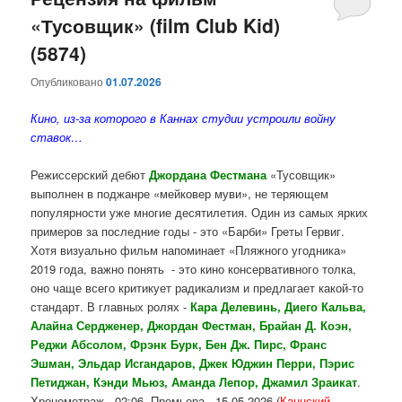
«Тусовщик» (film Club Kid)
содержимому
содержимому
(5874)
Опубликовано
01.07.2026
Кино, из-за которого в Каннах студии устроили войну
ставок…
Режиссерский дебют
Джордана Фестмана
«Тусовщик»
выполнен в поджанре «мейковер муви», не теряющем
популярности уже многие десятилетия. Один из самых ярких
примеров за последние годы - это «Барби» Греты Гервиг.
Хотя визуально фильм напоминает «Пляжного угодника»
2019 года, важно понять - это кино консервативного толка,
оно чаще всего критикует радикализм и предлагает какой-то
стандарт. В главных ролях -
Кара Делевинь, Диего Кальва,
Алайна Сердженер, Джордан Фестман, Брайан Д. Коэн,
Реджи Абсолом, Фрэнк Бурк, Бен Дж. Пирс, Франс
Эшман, Эльдар Исгандаров, Джек Юджин Перри, Пэрис
Петиджан, Кэнди Мьюз, Аманда Лепор, Джамил Зраикат
.
Хронометраж - 02:06. Премьера - 15.05.2026 (
Каннский