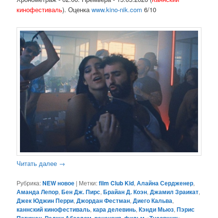
кинофестиваль
). Оценка
www.kino-nik.com
6/10
Читать далее
→
Рубрика:
NEW новое
|
Метки:
film Club Kid
,
Алайна Сердженер
,
Аманда Лепор
,
Бен Дж. Пирс
,
Брайан Д. Коэн
,
Джамил Зраикат
,
Джек Юджин Перри
,
Джордан Фестман
,
Диего Кальва
,
каннский кинофестиваль
,
кара делевинь
,
Кэнди Мьюз
,
Пэрис
,
,
,
,