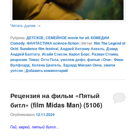
Читать далее
→
Рубрика:
ДЕТСКОЕ, СЕМЕЙНОЕ movie for all
,
КОМЕДИИ
Comedy
,
ФАНТАСТИКА science-fiction
|
Метки:
film The Legend of
Ochi
,
Sundance film festival
,
Андрей Антониу Анхель
,
Дэвид
Андрей Балтату
,
Исайя Сэксон
,
Карол Борс
,
Разван Стоика
,
рецензия
,
Томас Отто Гела
,
уиллем дефо
,
фильм «Очи»
,
Финн
Вулфхард
,
Хелена Ценгель
,
Эдуард Михаил Онча
,
эмили
уотсон
|
Добавить комментарий
Рецензия на фильм «Пятый
битл» (film Midas Man) (5106)
Опубликовано
12.11.2024
Гей, еврей, пятый битл…