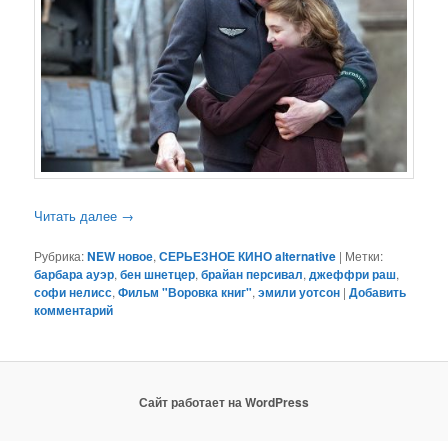
Читать далее
→
Рубрика:
NEW новое
,
СЕРЬЕЗНОЕ КИНО alternative
|
Метки:
барбара ауэр
,
бен шнетцер
,
брайан персивал
,
джеффри раш
,
софи нелисс
,
Фильм "Воровка книг"
,
эмили уотсон
|
Добавить
комментарий
Сайт работает на WordPress