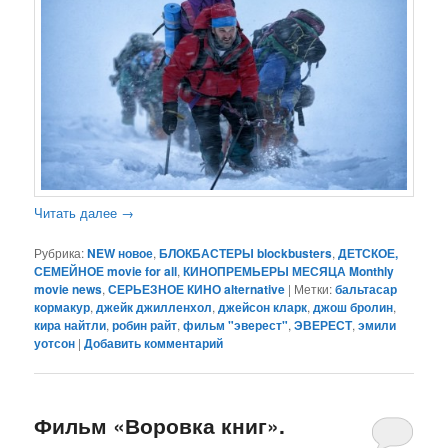
Читать далее
→
Рубрика:
NEW новое
,
БЛОКБАСТЕРЫ blockbusters
,
ДЕТСКОЕ,
СЕМЕЙНОЕ movie for all
,
КИНОПРЕМЬЕРЫ МЕСЯЦА Monthly
movie news
,
СЕРЬЕЗНОЕ КИНО alternative
|
Метки:
бальтасар
кормакур
,
джейк джилленхол
,
джейсон кларк
,
джош бролин
,
кира найтли
,
робин райт
,
фильм "эверест"
,
ЭВЕРЕСТ
,
эмили
уотсон
|
Добавить комментарий
Фильм «Воровка книг».