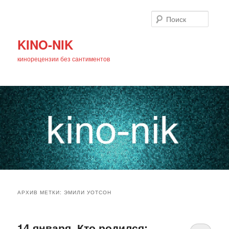
Поиск
KINO-NIK
кинорецензии без сантиментов
Главное
Перейти
Перейти
меню
АРХИВ МЕТКИ:
ЭМИЛИ УОТСОН
к
к
основному
дополнительному
14 января. Кто родился: