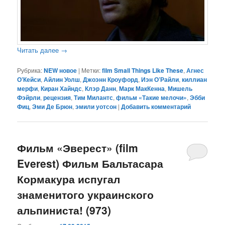
Читать далее
→
Рубрика:
NEW новое
|
Метки:
film Small Things Like These
,
Агнес
О’Кейси
,
Айлин Уолш
,
Джоэнн Кроуфорд
,
Иэн О’Райли
,
киллиан
мерфи
,
Киран Хайндс
,
Клэр Данн
,
Марк МакКенна
,
Мишель
Фэйрли
,
рецензия
,
Тим Милантс
,
фильм «Такие мелочи»
,
Эбби
Фиц
,
Эми Де Брюн
,
эмили уотсон
|
Добавить комментарий
Фильм «Эверест» (film
Everest) Фильм Бальтасара
Кормакура испугал
знаменитого украинского
альпиниста! (973)