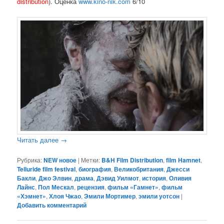
distribution
). Оценка
www.kino-nik.com
6/10
Читать далее
→
Рубрика:
NEW новое
|
Метки:
B&H Film Distribution
,
film Hamnet
,
Telluride film festival
,
биография
,
Великобритания
,
Джесси
Бакли
,
Джо Элвин
,
драма
,
Дэвид Уилмот
,
история
,
Оливия
Лайнс
,
Пол Мескал
,
рецензия
,
фильм «Гамнет»
,
фильм
«Хэмнет»
,
Хлоя Чжао
,
Эмили Мортимер
,
эмили уотсон
|
Добавить комментарий