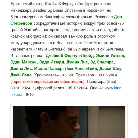
Британский актер Джейкоб Форчун-Ллойд играет роль
менеджера Beatles Брайана Эпстайна в неровном, но
благонамеренном биографическом фильме. Режиссер
Джо
Стефенсон
сосредотачивает историю вокруг трех основных
граней Эпстайна, которые всегда упоминаются в каждой его
краткой биографии: он сыграл важную роль в огромном
международном успехе Beatles (позже Пол Маккартни
назовет его «пятым битлом»), он был евреем и он был геем.
В главных ролях -
Джейкоб Форчун-Ллойд, Эмили Уотсон,
Эдди Марсан, Эдди Иззард, Джона Лис, Эд Спелирс,
Джона Лис, Майло Паркер, Люк Аллен-Гейл, Дарси Шоу,
Джей Лено
. Хронометраж - 02:20. Премьера - 30.05.2024
(
Торонтский еврейский
кинофестиваль
). Премьера (мир) -
30.10.2024. Цифровой релиз - 05.12.2024. Оценка
www.kino-
nik.com
6/10