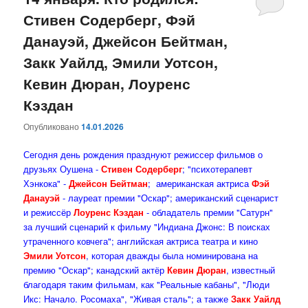
Стивен Содерберг, Фэй
содержимому
содержимому
Данауэй, Джейсон Бейтман,
Закк Уайлд, Эмили Уотсон,
Кевин Дюран, Лоуренс
Кэздан
Опубликовано
14.01.2026
Сегодня день рождения празднуют режиссер фильмов о
друзьях Оушена -
Стивен Содерберг
; "психотерапевт
Хэнкока" -
Джейсон Бейтман
; американская актриса
Фэй
Данауэй
- лауреат премии "Оскар"; американский сценарист
и режиссёр
Лоуренс Кэздан
- обладатель премии "Сатурн"
за лучший сценарий к фильму "Индиана Джонс: В поисках
утраченного ковчега"; английская актриса театра и кино
Эмили Уотсон
, которая дважды была номинирована на
премию "Оскар"; канадский актёр
Кевин Дюран
, известный
благодаря таким фильмам, как "Реальные кабаны", "Люди
Икс: Начало. Росомаха", "Живая сталь"; а также
Закк Уайлд