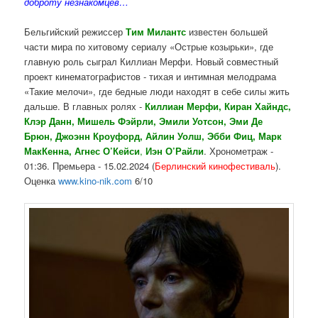
доброту незнакомцев…
Бельгийский режиссер
Тим Милантс
известен большей
части мира по хитовому сериалу «Острые козырьки», где
главную роль сыграл Киллиан Мерфи. Новый совместный
проект кинематографистов - тихая и интимная мелодрама
«Такие мелочи», где бедные люди находят в себе силы жить
дальше.
В главных ролях -
Киллиан Мерфи, Киран Хайндс,
Клэр Данн, Мишель Фэйрли, Эмили Уотсон, Эми Де
Брюн, Джоэнн Кроуфорд, Айлин Уолш, Эбби Фиц,
Марк
МакКенна, Агнес О’Кейси
,
Иэн О’Райли
. Хронометраж -
01:36. Премьера - 15.02.2024 (
Берлинский
кинофестиваль
).
Оценка
www.kino-nik.com
6/10