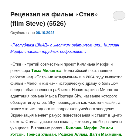
Рецензия на фильм «Стив»
(film Steve) (5526)
Опубликовано
08.10.2025
«Республика ШКИД» с жестким рейтингом или…Киллиан
Мерфи спасает трудных подростков…
«Стив» - третий совместный проект Киллиана Мерфи и
режиссера
Тима Милантса
. Бельгийский постановщик
работал над «Острыми козырьками» и в 2024 году выпустил
фильм «Мелочи жизни» - историческую драму о большом
сердце обыкновенного рабочего. Новая картина Милантса -
адаптация романа Макса Портера Shy, название которого
образует игру слов: Shy переводится как «застенчивый», а
также это имя одного из подростков учебного заведения.
Экранизация меняет ракурс повествования и ставит в центр
сюжета Стива - директора школы, которому не безразличны
учащиеся. В главных ролях -
Киллиан Мерфи, Эмили
Уотсон, Трейси Ульман, Роджер Аллам, Дагги Макмикин,