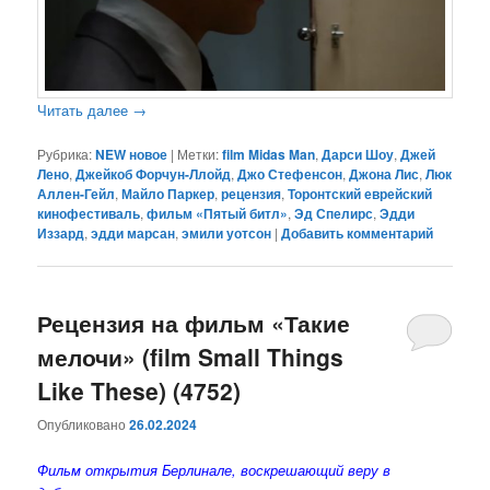
Читать далее
→
Рубрика:
NEW новое
|
Метки:
film Midas Man
,
Дарси Шоу
,
Джей
Лено
,
Джейкоб Форчун-Ллойд
,
Джо Стефенсон
,
Джона Лис
,
Люк
Аллен-Гейл
,
Майло Паркер
,
рецензия
,
Торонтский еврейский
кинофестиваль
,
фильм «Пятый битл»
,
Эд Спелирс
,
Эдди
Иззард
,
эдди марсан
,
эмили уотсон
|
Добавить комментарий
Рецензия на фильм «Такие
мелочи» (film Small Things
Like These) (4752)
Опубликовано
26.02.2024
Фильм открытия Берлинале, воскрешающий веру в