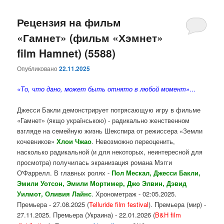
Рецензия на фильм
«Гамнет» (фильм «Хэмнет»
film Hamnet) (5588)
Опубликовано
22.11.2025
«То, что дано, может быть отнято в любой момент»…
Джесси Бакли демонстрирует потрясающую игру в фильме
«Гамнет» (якщо українською) - радикально женственном
взгляде на семейную жизнь Шекспира от режиссера «Земли
кочевников»
Хлои Чжао
. Невозможно переоценить,
насколько радикальной (и для некоторых, неинтересной для
просмотра) получилась экранизация романа Мэгги
О'Фаррелл. В главных ролях -
Пол Мескал, Джесси Бакли,
Эмили Уотсон, Эмили Мортимер, Джо Элвин, Дэвид
Уилмот, Оливия Лайнс
. Хронометраж - 02:05.2025.
Премьера - 27.08.2025 (
Telluride film festival
). Премьера (мир) -
27.11.2025. Премьера (Украина) - 22.01.2026 (
B&H film