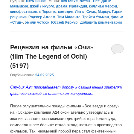
Рубрика:
NEW новое
|
Метки:
film Steve
,
Netflix
,
TIFF
,
Дагги
Макмикин
,
Джей Ликурго
,
драма
,
Ирландия
,
киллиан мерфи
,
кинофестиваль в Торонто
,
комедия
,
Литтл Симс
,
Маркус Гарви
,
рецензия
,
Роджер Аллам
,
Тим Милантс
,
Трейси Ульман
,
фильм
«Стив»
,
эмили уотсон
,
Юссеф Керкур
|
Добавить комментарий
Рецензия на фильм «Очи»
(film The Legend of Ochi)
(5197)
Опубликовано
24.02.2025
Студия А24 прокладывает дорогу к самым юным зрителям
фэнтези-сказкой со славянским колоритом…
После оглушительной победы фильма «Все везде и сразу»
на «Оскаре» компания A24 окончательно утвердилась в
звании главного независимого дистрибьютора Голливуда,
осмелела и все больше стала вкладываться в производство
фильмов. Так, необычной пробой пера стал фэнтезийный