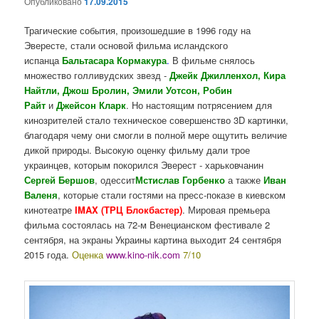
Опубликовано
17.09.2015
Трагические события, произошедшие в 1996 году на
Эвересте, стали основой фильма исландского
испанца
Бальтасара Кормакура
.
В фильме снялось
множество голливудских звезд -
Джейк Джилленхол, Кира
Найтли, Джош Бролин, Эмили Уотсон, Робин
Райт
и
Джейсон Кларк
. Но настоящим потрясением для
кинозрителей стало техническое совершенство 3D картинки,
благодаря чему они смогли в полной мере ощутить величие
дикой природы. Высокую оценку фильму дали трое
украинцев, которым покорился Эверест - харьковчанин
Сергей Бершов
, одессит
Мстислав Горбенко
а также
Иван
Валеня
, которые стали гостями на пресс-показе в киевском
кинотеатре
IMAX (
ТРЦ Блокбастер)
. Мировая премьера
фильма состоялась на 72-м Венецианском фестивале 2
сентября, на экраны Украины картина выходит 24 сентября
2015 года.
Оценка
www.kino-nik.com
7/10