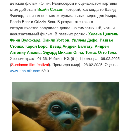
детский фильм «Очи». Режиссером и сценаристом картины
стал дебютант
Исайя Сэксон
, который, как когда-то Дэвид
Финчер, начинал со съемок музыкальных видео для Бьорк,
Panda Bear и Grizzly Bear. В результате такого
сотрудничества получился довольно симпатичный, хоть и
необязательный фильм. В главных ролях -
Хелена Ценгель,
Финн Вулфхард, Эмили Уотсон, Уиллем Дефо, Разван
Стоика, Карол Борс, Дэвид Андрей Балтату, Андрей
Антониу Анхель, Эдуард Михаил Онча, Томас Отто Гела
.
Хронометраж - 01:36. Рейтинг PG (6+). Премьера - 06.02.2025
(
Sundance film festival
). Премьера (мир) - 28.02.2025. Оценка
www.kino-nik.com
6/10