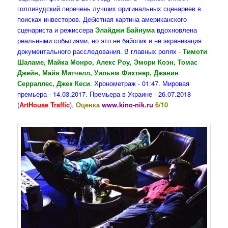
голливудский перечень лучших оригинальных сценариев в
поисках инвесторов. Дебютная картина американского
сценариста и режиссера
Элайджи Байнума
вдохновлена
реальными событиями, но это не байопик и не экранизация
документального расследования. В главных ролях -
Тимоти
Шаламе, Майка Монро, Алекс Роу, Эмори Коэн, Томас
Джейн, Майя Митчелл, Уильям Фихтнер, Джанин
Серраллес, Джек Кеси
. Хронометраж - 01:47. Мировая
премьера - 14.03.2017. Премьера в Украине - 26.07.2018
(
ArtHouse Traffic
).
Оценка
www.kino-nik.ru
6/10