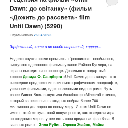
Dawn: до світанку» (фильм
содержимому
содержимому
«Дожить до рассвета» film
Until Dawn) (5290)
Опубликовано
26.04.2025
Эффектный, хотя и не особо страшный, хоррор…
Неделю спустя после премьеры «Грешников» - необычного,
виртуозно сделанного фильма ужасов Райана Куглера, на
экраны выходит кино попроще. Довольно стандартный
хоррор
Дэвида Ф. Сандберга
«Until Dawn: до світанку» - это
очередное предложение в кинематографическом ландшафте,
усеянном фильмами, вдохновленными видеоиграми. Чуть
ранее Warner Bros. выпустила блокбастер «Minecraft в кино»,
который за несколько выходных собрал более 700
миллионов долларов по всему миру. И хотя Until Dawn не
имеет такой же культовой популярности, как шведская игра
по созданию миров, у нее есть своя преданная фан-база. В
главных ролях -
Элла Рубин, Одесса Эзайон, Майкл