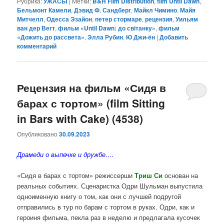
Рубрика:
УЖАСЫ
|
Метки:
B&H Film Distribution
,
film Until Dawn
,
Бельмонт Камели
,
Дэвид Ф. Сандберг
,
Майкл Чимино
,
Майя
Митчелл
,
Одесса Эзайон
,
петер стормаре
,
рецензия
,
Уильям
ван дер Вегт
,
фильм «Until Dawn: до світанку»
,
фильм
«Дожить до рассвета»
,
Элла Рубин
,
Ю Джи-ён
|
Добавить
комментарий
Рецензия на фильм «Сидя в
барах с тортом» (film Sitting
in Bars with Cake) (4538)
Опубликовано
30.09.2023
Драмеди о выпечке и дружбе….
«Сидя в барах с тортом» режиссерши
Триш
Си
основан на
реальных событиях. Сценаристка
Одри Шульман
выпустила
одноименную книгу о том, как они с лучшей подругой
отправились в тур по барам с тортом в руках. Одри, как и
героиня фильма, пекла раз в неделю и предлагала кусочек