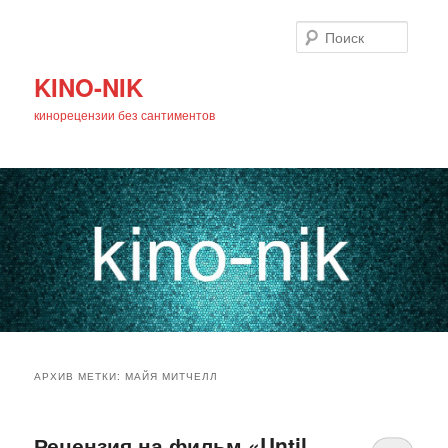
Поиск
KINO-NIK
кинорецензии без сантиментов
Главное
Перейти
Перейти
меню
АРХИВ МЕТКИ:
МАЙЯ МИТЧЕЛЛ
к
к
основному
дополнительному
Рецензия на фильм «Until