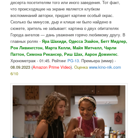
десерта посетителям того или иного заведения. Тот факт,
что происходящее на экране является клубком
воспоминаний авторки, придает картине особый окрас.
Сколько бы минусов, дыр и клише ни было найдено в
сюжете, зритель не забывает: картина о двух обитателях
Города ангелов — дань уважения горячо любимому другу.
В
главных ролях
-
Яра Шахиди
,
Одесса Эзайон
,
Бетт Мидлер
,
Рон Ливингстон
,
Марта Келли
,
Майя Митчелл
,
Чарли
Паттон
, Симона Рекансер,
Риш Шах
,
Аарон Домингес
.
Хронометраж - 01:45. Рейтинг
PG-13.
Премьера (ммир) -
0
8.09.2023
(
Amazon Prime Video
).
Оценка
www.kino-nik.com
6/10