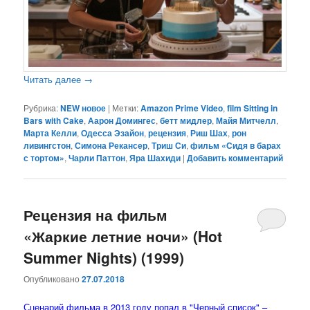
Читать далее
→
Рубрика:
NEW новое
|
Метки:
Amazon Prime Video
,
film Sitting in
Bars with Cake
,
Аарон Домингес
,
бетт мидлер
,
Майя Митчелл
,
Марта Келли
,
Одесса Эзайон
,
рецензия
,
Риш Шах
,
рон
ливингстон
,
Симона Рекансер
,
Триш Си
,
фильм «Сидя в барах
с тортом»
,
Чарли Паттон
,
Яра Шахиди
|
Добавить комментарий
Рецензия на фильм
«Жаркие летние ночи» (Hot
Summer Nights) (1999)
Опубликовано
27.07.2018
Сценарий фильма в 2013 году попал в "Черный список" –