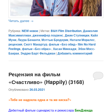
Читать далее
→
Рубрика:
NEW новое
|
Метки:
B&H Film Distribution
,
Даниэлия
Максимиллиан
,
дженнифер лоуренс
,
Джин Ступницки
,
Кайл
Муни
,
Лаура Бенанти
,
Мэттью Бродерик
,
Натали Моралес
,
рецензия
,
Скотт Макартур
,
фильм «Без обид» film No Hard
Feelings
,
фильм «Без образ»
,
Хасан Минхадж
,
Эбон Мосс-
Бакрак
,
Эндрю Барт Фельдман
|
Добавить комментарий
Рецензия на фильм
«Счастливо» (Happily) (3168)
Опубликовано
26.03.2021
«Тебе не надоела одна и та же киска?»
Дебютный фильм сценариста и режиссера
БенДэвида