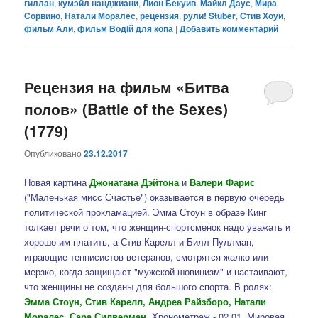
гиллан
,
кумэйл нанджиани
,
Лион Бекуив
,
Майкл Даус
,
Мира
Сорвино
,
Натали Моралес
,
рецензия
,
рули! Stuber
,
Стив Хоуи
,
фильм Али
,
фильм Водiй для копа
|
Добавить комментарий
Рецензия на фильм «Битва
полов» (Battle of the Sexes)
(1779)
Опубликовано
23.12.2017
Новая картина
Джонатана Дэйтона
и
Валери Фарис
("Маленькая мисс Счастье") оказывается в первую очередь
политической прокламацией. Эмма Стоун в образе Кинг
толкает речи о том, что женщин-спортсменок надо уважать и
хорошо им платить, а Стив Карелл и Билл Пуллман,
играющие теннисистов-ветеранов, смотрятся жалко или
мерзко, когда защищают "мужской шовинизм" и настаивают,
что женщины не созданы для большого спорта. В ролях:
Эмма Стоун, Стив Карелл, Андреа Райзборо, Натали
Моралес, Сара Силверман
. Хронометраж - 02.01. Мировая