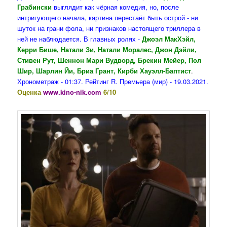
Грабински
выглядит как чёрная комедия, но, после
интригующего начала, картина перестаёт быть острой - ни
шуток на грани фола, ни признаков настоящего триллера в
ней не наблюдается. В главных ролях -
Джоэл МакХэйл,
Керри Бише, Натали Зи, Натали Моралес, Джон Дэйли,
Стивен Рут, Шеннон Мари Вудворд, Брекин Мейер, Пол
Шир, Шарлин Йи, Бриа Грант, Кирби Хауэлл-Баптист
.
Хронометраж - 01:37. Рейтинг R. Премьера (мир) - 19.03.2021.
Оценка
www.kino-nik.com
6/10