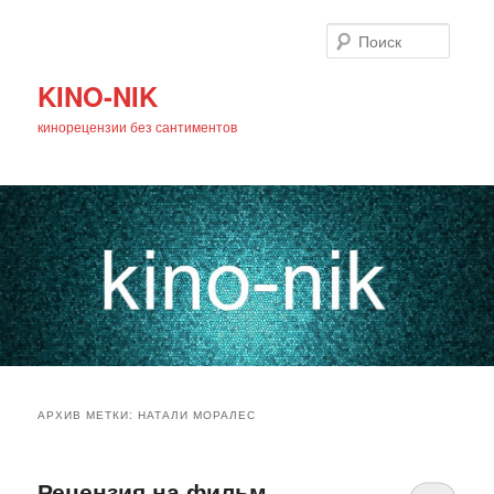
Поиск
KINO-NIK
кинорецензии без сантиментов
Главное
Перейти
Перейти
меню
АРХИВ МЕТКИ:
НАТАЛИ МОРАЛЕС
к
к
основному
дополнительному
Рецензия на фильм