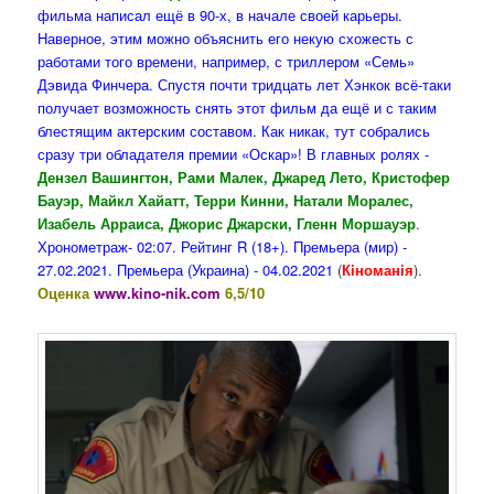
фильма написал ещё в 90-х, в начале своей карьеры.
Наверное, этим можно объяснить его некую схожесть с
работами того времени, например, с триллером «Семь»
Дэвида Финчера. Спустя почти тридцать лет Хэнкок всё-таки
получает возможность снять этот фильм да ещё и с таким
блестящим актерским составом. Как никак, тут собрались
сразу три обладателя премии «Оскар»! В главных ролях -
Дензел Вашингтон, Рами Малек, Джаред Лето, Кристофер
Бауэр, Майкл Хайатт, Терри Кинни, Натали Моралес,
Изабель Арраиса, Джорис Джарски, Гленн Моршауэр
.
Хронометраж- 02:07. Рейтинг R (18+). Премьера (мир) -
27.02.2021. Премьера (Украина) - 04.02.2021
(
Кiноманiя
).
Оценка
www.kino-nik.com
6,5/10