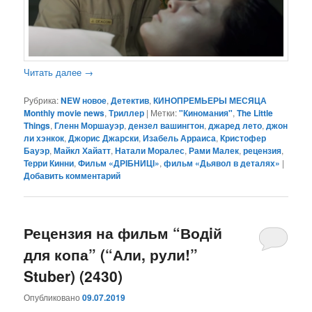
Читать далее
→
Рубрика:
NEW новое
,
Детектив
,
КИНОПРЕМЬЕРЫ МЕСЯЦА
Monthly movie news
,
Триллер
|
Метки:
"Киномания"
,
The Little
Things
,
Гленн Моршауэр
,
дензел вашингтон
,
джаред лето
,
джон
ли хэнкок
,
Джорис Джарски
,
Изабель Арраиса
,
Кристофер
Бауэр
,
Майкл Хайатт
,
Натали Моралес
,
Рами Малек
,
рецензия
,
Терри Кинни
,
Фильм «ДРІБНИЦІ»
,
фильм «Дьявол в деталях»
|
Добавить комментарий
Рецензия на фильм “Водiй
для копа” (“Али, рули!”
Stuber) (2430)
Опубликовано
09.07.2019