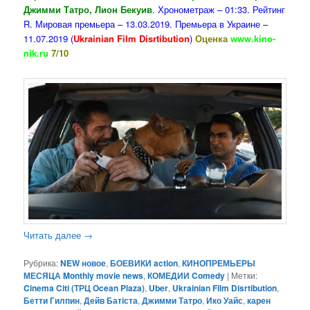
Джимми Татро, Лион Бекуив
. Хронометраж – 01:33. Рейтинг
R. Мировая премьера – 13.03.2019. Премьера в Украине –
11.07.2019 (
Ukrainian Film Disrtibution
)
Оценка
www.kino-
nik.ru
7/10
Читать далее
→
Рубрика:
NEW новое
,
БОЕВИКИ action
,
КИНОПРЕМЬЕРЫ
МЕСЯЦА Monthly movie news
,
КОМЕДИИ Comedy
|
Метки:
Cinema Citi (ТРЦ Ocean Plaza)
,
Uber
,
Ukrainian Film Disrtibution
,
Бетти Гилпин
,
Дейв Батіста
,
Джимми Татро
,
Ико Уайс
,
карен