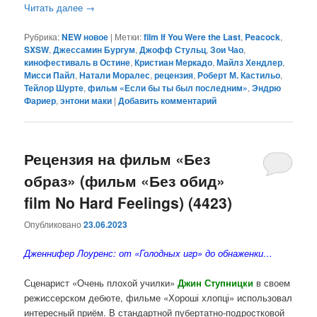
Читать далее
→
Рубрика:
NEW новое
|
Метки:
film If You Were the Last
,
Peacock
,
SXSW
,
Джессамин Бургум
,
Джофф Стульц
,
Зои Чао
,
кинофестиваль в Остине
,
Кристиан Меркадо
,
Майлз Хендлер
,
Мисси Пайл
,
Натали Моралес
,
рецензия
,
Роберт М. Кастильо
,
Тейлор Шурте
,
фильм «Если бы ты был последним»
,
Эндрю
Фариер
,
энтони маки
|
Добавить комментарий
Рецензия на фильм «Без
образ» (фильм «Без обид»
film No Hard Feelings) (4423)
Опубликовано
23.06.2023
Дженнифер Лоуренс: от «Голодных игр» до обнаженки…
Сценарист «Очень плохой училки»
Джин Ступницки
в своем
режиссерском дебюте, фильме «Хороші хлопці» использовал
интересный приём. В стандартной пубертатно-подростковой