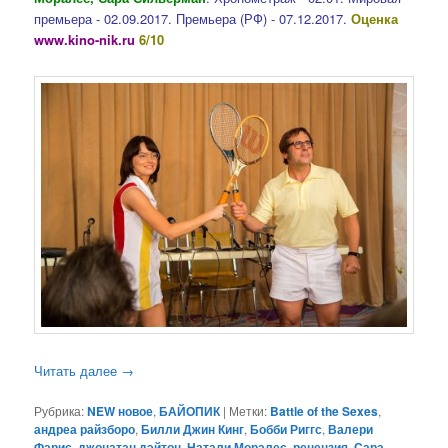
премьера - 02.09.2017. Премьера (РФ) - 07.12.2017.
Оценка
www.kino-nik.ru
6/10
Читать далее
→
Рубрика:
NEW новое
,
БАЙОПИК
|
Метки:
Battle of the Sexes
,
андреа райзборо
,
Билли Джин Кинг
,
Бобби Риггс
,
Валери
Фарис
,
джонатан дэйтон
,
Натали Моралес
,
рецензия
,
Сара