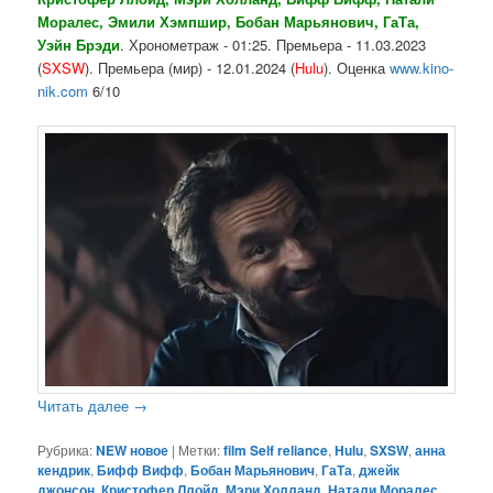
Моралес, Эмили Хэмпшир, Бобан Марьянович, ГаТа,
Уэйн Брэди
. Хронометраж - 01:25. Премьера - 11.03.2023
(
SXSW
). Премьера (мир) - 12.01.2024 (
Hulu
). Оценка
www.kino-
nik.com
6/10
Читать далее
→
Рубрика:
NEW новое
|
Метки:
film Self reliance
,
Hulu
,
SXSW
,
анна
кендрик
,
Бифф Вифф
,
Бобан Марьянович
,
ГаТа
,
джейк
джонсон
,
Кристофер Ллойд
,
Мэри Холланд
,
Натали Моралес
,