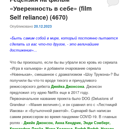
«Уверенность в себе» (film
содержимому
содержимому
Self reliance) (4670)
Опубликовано
20.12.2023
«Быть ​​самим собой в мире, который постоянно пытается
сделать из вас что-то другое, - это величайшее
достижение»...
Что бы произошло, если бы вы убрали всю кровь из сериала
«Игра в кальмара» и добавили очарование сериала
«Новенькая», смешанное с драматизмом «Шоу Трумэна»? Вы
получили бы что-то вроде тихого и причудливого
режиссерского дебюта
Джейка
Джонсона
. Джонсон
предложил эту идею Netflix еще в 2017 году.
Первоначальное название проекта было DOG (Delusions of
Grandeur - «Мания величия»), и он сравнил его с «Лестницей
Иакова» и «Бутылочной ракетой». Сценарий был написан
самим режиссером во время пандемии COVID-19. В главных
ролях -
Джейк Джонсон, Анна Кендрик, Энди Сэмберг,
Кристофер Ллойд, Мэри Холланд, Бифф Вифф, Натали