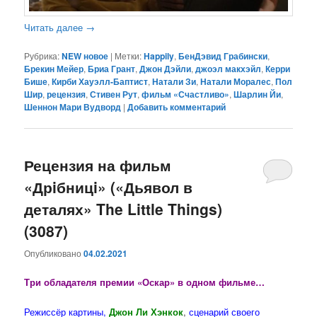
Читать далее
→
Рубрика:
NEW новое
|
Метки:
Happily
,
БенДэвид Грабински
,
Брекин Мейер
,
Бриа Грант
,
Джон Дэйли
,
джоэл макхэйл
,
Керри
Бише
,
Кирби Хауэлл-Баптист
,
Натали Зи
,
Натали Моралес
,
Пол
Шир
,
рецензия
,
Стивен Рут
,
фильм «Счастливо»
,
Шарлин Йи
,
Шеннон Мари Вудворд
|
Добавить комментарий
Рецензия на фильм
«Дрiбницi» («Дьявол в
деталях» The Little Things)
(3087)
Опубликовано
04.02.2021
Три обладателя премии «Оскар» в одном фильме…
Режиссёр картины,
Джон Ли Хэнкок
,
сценарий своего