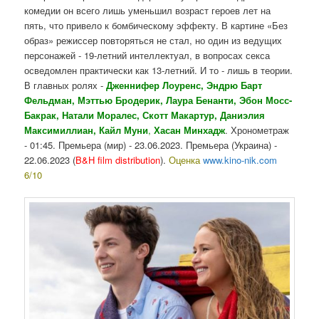
комедии он всего лишь уменьшил возраст героев лет на
пять, что привело к бомбическому эффекту. В картине «Без
образ» режиссер повторяться не стал, но один из ведущих
персонажей - 19-летний интеллектуал, в вопросах секса
осведомлен практически как 13-летний. И то - лишь в теории.
В главных ролях -
Дженнифер Лоуренс, Эндрю Барт
Фельдман, Мэттью Бродерик, Лаура Бенанти, Эбон Мосс-
Бакрак, Натали Моралес, Скотт Макартур, Даниэлия
Максимиллиан, Кайл Муни
,
Хасан Минхадж
. Хронометраж
- 01:45. Премьера (мир) - 23.06.2023. Премьера (Украина) -
22.06.2023 (
B&H film distribution
).
Оценка
www.kino-nik.com
6/10