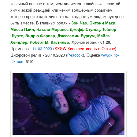
извечный вопрос о том, чем является «любовь» - простой
химической реакцией или неким волшебным событием,
которое происходит лишь тогда, когда двум людям суждено
быть вместе.
В главных ролях
-
Зои Чао
, Энтони Маки,
Мисси Пайл
,
Натали Моралес
,
Джофф Стульц
, Тейлор
Шурте,
Эндрю Фариер
, Джессамин Бургум,
Майлз
Хендлер
, Роберт М. Кастильо
. Хронометраж - 01:29.
Премьера -
11.03.2023
(
SXSW Кинофестиваль в Остине
).
Цифровой релиз - 20.10.2023 (
Peacock
). Оценка
www.kino-
nik.com
6/10