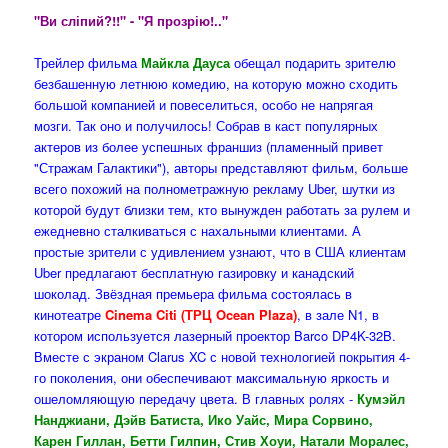
"Ви сліпий?!!" - "Я прозрію!.."
Трейлер фильма
Майкла Дауса
обещал подарить зрителю
безбашенную летнюю комедию, на которую можно сходить
большой компанией и повеселиться, особо не напрягая
мозги. Так оно и получилось! Собрав в каст популярных
актеров из более успешных франшиз (пламенный привет
"Стражам Галактики"), авторы представляют фильм, больше
всего похожий на полнометражную рекламу Uber, шутки из
которой будут близки тем, кто вынужден работать за рулем и
ежедневно сталкиваться с нахальными клиентами. А
простые зрители с удивлением узнают, что в США клиентам
Uber предлагают бесплатную газировку и канадский
шоколад. Звёздная премьера фильма состоялась в
кинотеатре
Cinema Citi (ТРЦ Ocean Plaza)
, в зале N1, в
котором используется лазерный проектор Barco DP4K-32B.
Вместе с экраном Clarus XC с новой технологией покрытия 4-
го поколения, они обеспечивают максимальную яркость и
ошеломляющую передачу цвета. В главных ролях -
Кумэйл
Нанджиани, Дэйв Батиста, Ико Уайс, Мира Сорвино,
Карен Гиллан, Бетти Гилпин, Стив Хоуи, Натали Моралес,