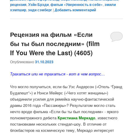
рецензия
,
Уэйн Брэди
,
фильм «Уверенность в себе»
,
эмили
хэмпшир
,
энди сэмберг
|
Добавить комментарий
Рецензия на фильм «Если
бы ты был последним» (film
If You Were the Last) (4605)
Опубликовано
31.10.2023
Трахаться или не трахаться - вот в чем вопрос…
Что могло получиться, если бы Уэс Андерсон («Отель “Гранд
Будапешт”») и Нэнси Мейерс («Чего хотят женщины»)
объединили усилия для ремейка научно-фантастической
драмы 2016 года «Пассажиры»? Результатом могло стать
нечто вроде фильма «Если бы ты был последним» - яркого
полнометражного дебюта
Кристиана Меркадо
, известного
постановками нескольких стендап-шоу. В отличие от
блокбастеров на космическую тему, Меркадо интересует