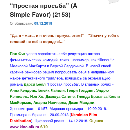
“Простая просьба” (A
Simple Favor) (2153)
Опубликовано
09.12.2018
“Да, я - мать, и я очень горжусь этим!” – “Значит у тебя с
головой не всё в порядке!…”
Пол Фиг
успел заработать себе репутацию автора
феминистических комедий, таких, например, как “Шпион” с
Мелиссой МакКарти и Веркой Сердючкой. В новой своей
картине режиссёр решил попробовать себя в непривычном
жанре детективного триллера, взявшись за экранизацию
романа
Дарси Белл
“Простая просьба”. В главных ролях -
Анна Кендрик, Блейк Лайвли, Генри Голдинг, Эндрю
Рэннеллс, Иэн Хо, Джошуа Сатине, Гленда Браганза,Келли
МакКормак, Апарна Нанчерла, Джия Мавджи
.
Хронометраж – 01:57. Мировая премьера – 10.09.2018.
Премьера в Украине – 20.09.2018 (
Ukrainian Film
Distribution
). Цифровой релиз – 14.12.2018.
Оценка
www.kino-nik.ru
6/10