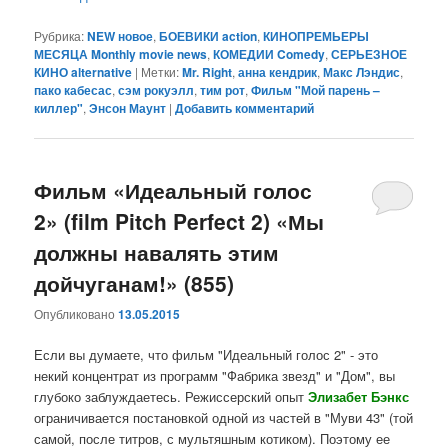
Рубрика:
NEW новое
,
БОЕВИКИ action
,
КИНОПРЕМЬЕРЫ
МЕСЯЦА Monthly movie news
,
КОМЕДИИ Comedy
,
СЕРЬЕЗНОЕ
КИНО alternative
|
Метки:
Mr. Right
,
анна кендрик
,
Макс Лэндис
,
пако кабесас
,
сэм рокуэлл
,
тим рот
,
Фильм "Мой парень –
киллер"
,
Энсон Маунт
|
Добавить комментарий
Фильм «Идеальный голос
2» (film Pitch Perfect 2) «Мы
должны навалять этим
дойчуганам!» (855)
Опубликовано
13.05.2015
Если вы думаете, что фильм "Идеальный голос 2" - это
некий концентрат из программ "Фабрика звезд" и "Дом", вы
глубоко заблуждаетесь. Режиссерский опыт
Элизабет Бэнкс
ограничивается постановкой одной из частей в "Муви 43" (той
самой, после титров, с мультяшным котиком). Поэтому ее