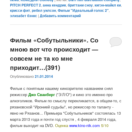
PITCH PERFECT 2
,
анна кендрик
,
бриттани сноу
,
кигэн-майкл ки
,
крисси фит
,
ребел уилсон
,
Фильм "Идеальный голос 2"
,
элизабет бэнкс
|
Добавить комментарий
Фильм «Собутыльники». Со
мною вот что происходит —
совсем не та ко мне
приходит…(391)
Опубликовано
21.01.2014
Фильм с понятным нашему кинозрителю названием снял
режиссер
Джо Сванберг
("З/Л/О") и кино это именно про
алкоголиков. Фильм по смыслу перекликается, в общем-то, с
рязановской "Иронией судьбы", но режиссер по таланту -
явно не Рязанов... Премьера "Собутыльников" состоялась 13
марта 2013 года и почти год спустя , 4 февраля 2014 года,
фильм выходит на DVD.
Оценка
www.kino-nik.com
5/10