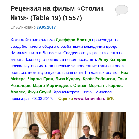
Рецензия на фильм «Столик
№19» (Table 19) (1557)
Опубликовано
29.05.2017
Хотя действие фильма
Джеффри Блитца
происходит на
свадьбе, ничего общего с разбитными комедиями вроде
"Мальчишника в Вегасе" и "Свадебного угара" эта лента не
имеет. Наконец-то появился повод похвалить
Анну Кендрик
,
поскольку она чуть ли впервые за последние годы сыграла
роль соответствующую её внешности. В главных ролях -
Риа
Мейерс, Чарльз Грин, Лиза Кудроу, Крэйг Робинсон, Тони
Револори, Марго Мартиндейл, Стивен Мерчант, Карлос
Авилес, Джун Скуиб
. Хронометраж - 01:27. Мировая
премьера - 03.03.2017.
Оценка
www.kino-nik.ru
6/10