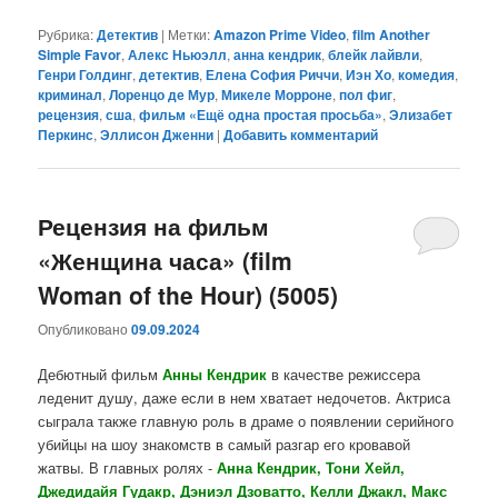
Рубрика:
Детектив
|
Метки:
Amazon Prime Video
,
film Another
Simple Favor
,
Алекс Ньюэлл
,
анна кендрик
,
блейк лайвли
,
Генри Голдинг
,
детектив
,
Елена София Риччи
,
Иэн Хо
,
комедия
,
криминал
,
Лоренцо де Мур
,
Микеле Морроне
,
пол фиг
,
рецензия
,
сша
,
фильм «Ещё одна простая просьба»
,
Элизабет
Перкинс
,
Эллисон Дженни
|
Добавить комментарий
Рецензия на фильм
«Женщина часа» (film
Woman of the Hour) (5005)
Опубликовано
09.09.2024
Дебютный фильм
Анны Кендрик
в качестве режиссера
леденит душу, даже если в нем хватает недочетов. Актриса
сыграла также главную роль в драме о появлении серийного
убийцы на шоу знакомств в самый разгар его кровавой
жатвы. В главных ролях -
Анна Кендрик, Тони Хейл,
Джедидайя Гудакр, Дэниэл Дзоватто, Келли Джакл, Макс