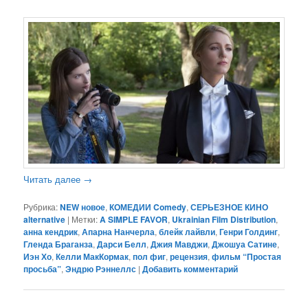
Читать далее
→
Рубрика:
NEW новое
,
КОМЕДИИ Comedy
,
СЕРЬЕЗНОЕ КИНО
alternative
|
Метки:
A SIMPLE FAVOR
,
Ukrainian Film Distribution
,
анна кендрик
,
Апарна Нанчерла
,
блейк лайвли
,
Генри Голдинг
,
Гленда Браганза
,
Дарси Белл
,
Джия Мавджи
,
Джошуа Сатине
,
Иэн Хо
,
Келли МакКормак
,
пол фиг
,
рецензия
,
фильм “Простая
просьба”
,
Эндрю Рэннеллс
|
Добавить комментарий