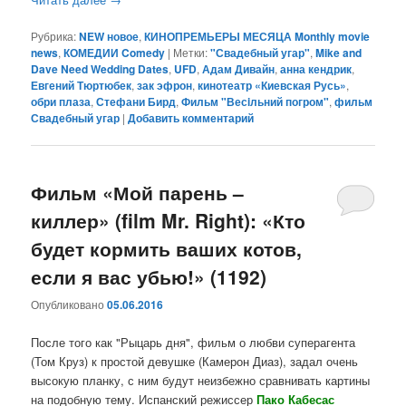
Рубрика:
NEW новое
,
КИНОПРЕМЬЕРЫ МЕСЯЦА Monthly movie
news
,
КОМЕДИИ Comedy
|
Метки:
"Свадебный угар"
,
Mike and
Dave Need Wedding Dates
,
UFD
,
Адам Дивайн
,
анна кендрик
,
Евгений Тюртюбек
,
зак эфрон
,
кинотеатр «Киевская Русь»
,
обри плаза
,
Стефани Бирд
,
Фильм "Весiльний погром"
,
фильм
Свадебный угар
|
Добавить комментарий
Фильм «Мой парень –
киллер» (film Mr. Right): «Кто
будет кормить ваших котов,
если я вас убью!» (1192)
Опубликовано
05.06.2016
После того как "Рыцарь дня", фильм о любви суперагента
(Том Круз) к простой девушке (Камерон Диаз), задал очень
высокую планку, с ним будут неизбежно сравнивать картины
на подобную тему. Испанский режиссер
Пако Кабесас