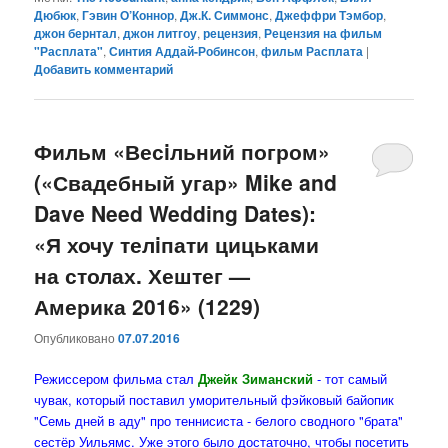
Дюбюк
,
Гэвин О’Коннор
,
Дж.К. Симмонс
,
Джеффри Тэмбор
,
джон бернтал
,
джон литгоу
,
рецензия
,
Рецензия на фильм
"Расплата"
,
Синтия Аддай-Робинсон
,
фильм Расплата
|
Добавить комментарий
Фильм «Весiльний погром»
(«Свадебный угар» Mike and
Dave Need Wedding Dates):
«Я хочу телiпати цицьками
на столах. Хештег —
Америка 2016» (1229)
Опубликовано
07.07.2016
Режиссером фильма стал
Джейк Зиманский
- тот самый
чувак, который поставил уморительный фэйковый байопик
"Семь дней в аду" про теннисиста - белого сводного "брата"
сестёр Уильямс. Уже этого было достаточно, чтобы посетить