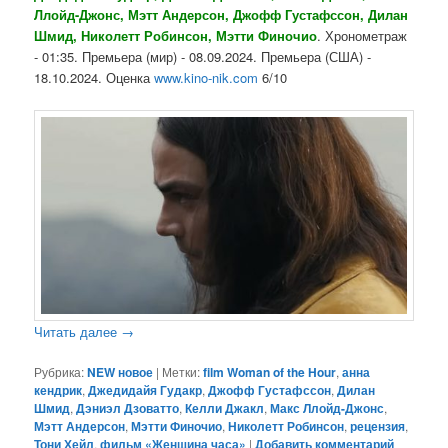
Ллойд-Джонс, Мэтт Андерсон, Джофф Густафссон, Дилан
Шмид, Николетт Робинсон, Мэтти Финочио
. Хронометраж
- 01:35. Премьера (мир) - 08.09.2024. Премьера (США) -
18.10.2024. Оценка
www.kino-nik.com
6/10
Читать далее
→
Рубрика:
NEW новое
|
Метки:
film Woman of the Hour
,
анна
кендрик
,
Джедидайя Гудакр
,
Джофф Густафссон
,
Дилан
Шмид
,
Дэниэл Дзоватто
,
Келли Джакл
,
Макс Ллойд-Джонс
,
Мэтт Андерсон
,
Мэтти Финочио
,
Николетт Робинсон
,
рецензия
,
Тони Хейл
,
фильм «Женщина часа»
|
Добавить комментарий