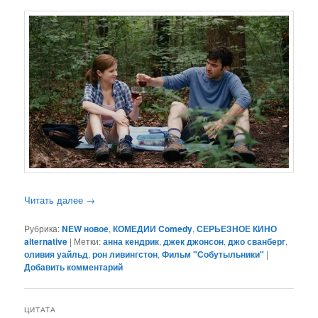
Читать далее
→
Рубрика:
NEW новое
,
КОМЕДИИ Comedy
,
СЕРЬЕЗНОЕ КИНО
alternative
|
Метки:
анна кендрик
,
джек джонсон
,
джо сванберг
,
оливия уайльд
,
рон ливингстон
,
Фильм "Собутыльники"
|
Добавить комментарий
ЦИТАТА