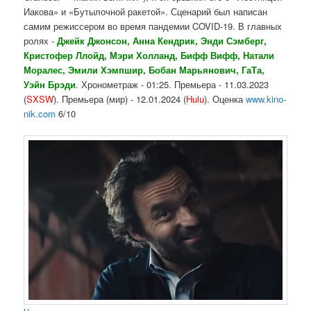
Иакова» и «Бутылочной ракетой». Сценарий был написан
самим режиссером во время пандемии COVID-19. В главных
ролях -
Джейк Джонсон, Анна Кендрик, Энди Сэмберг,
Кристофер Ллойд, Мэри Холланд, Бифф Вифф, Натали
Моралес, Эмили Хэмпшир, Бобан Марьянович, ГаТа,
Уэйн Брэди
. Хронометраж - 01:25. Премьера - 11.03.2023
(
SXSW
). Премьера (мир) - 12.01.2024 (
Hulu
). Оценка
www.kino-
nik.com
6/10