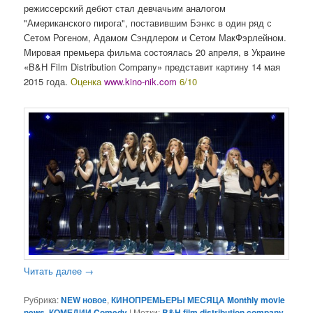
режиссерский дебют стал девчачьим аналогом
"Американского пирога", поставившим Бэнкс в один ряд с
Сетом Рогеном, Адамом Сэндлером и Сетом МакФэрлейном.
Мировая премьера фильма состоялась 20 апреля, в Украине
«B&H Film Distribution Company» представит картину 14 мая
2015 года.
Оценка
www.kino-nik.com
6/10
Читать далее
→
Рубрика:
NEW новое
,
КИНОПРЕМЬЕРЫ МЕСЯЦА Monthly movie
news
,
КОМЕДИИ Comedy
|
Метки:
B&H film distribution company
,