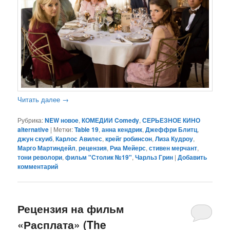
Читать далее
→
Рубрика:
NEW новое
,
КОМЕДИИ Comedy
,
СЕРЬЕЗНОЕ КИНО
alternative
|
Метки:
Table 19
,
анна кендрик
,
Джеффри Блитц
,
джун скуиб
,
Карлос Авилес
,
крейг робинсон
,
Лиза Кудроу
,
Марго Мартиндейл
,
рецензия
,
Риа Мейерс
,
стивен мерчант
,
тони револори
,
фильм "Столик №19"
,
Чарльз Грин
|
Добавить
комментарий
Рецензия на фильм
«Расплата» (The