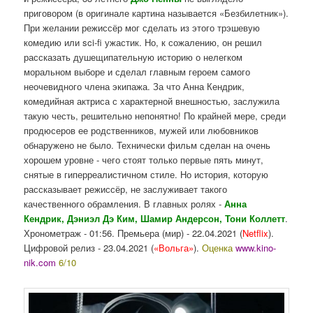
приговором (в оригинале картина называется «Безбилетник»).
При желании режиссёр мог сделать из этого трэшевую
комедию или sci-fi ужастик. Но, к сожалению, он решил
рассказать душещипательную историю о нелегком
моральном выборе и сделал главным героем самого
неочевидного члена экипажа. За что Анна Кендрик,
комедийная актриса с характерной внешностью, заслужила
такую честь, решительно непонятно! По крайней мере, среди
продюсеров ее родственников, мужей или любовников
обнаружено не было. Технически фильм сделан на очень
хорошем уровне - чего стоят только первые пять минут,
снятые в гиперреалистичном стиле. Но история, которую
рассказывает режиссёр, не заслуживает такого
качественного обрамления. В главных ролях -
Анна
Кендрик, Дэниэл Дэ Ким, Шамир Андерсон, Тони Коллетт
.
Хронометраж - 01:56. Премьера (мир) - 22.04.2021 (
Netflix
).
Цифровой релиз - 23.04.2021 (
«Вольга»
).
Оценка
www.kino-
nik.com
6/10