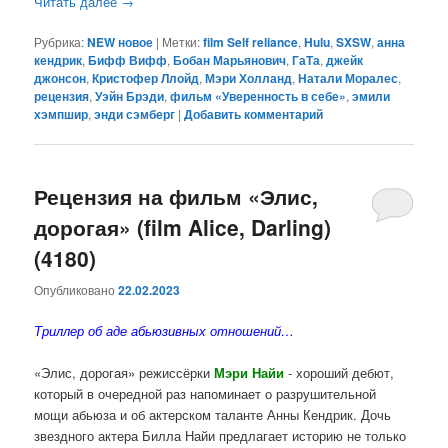
Читать далее
→
Рубрика:
NEW новое
|
Метки:
film Self reliance
,
Hulu
,
SXSW
,
анна
кендрик
,
Бифф Вифф
,
Бобан Марьянович
,
ГаТа
,
джейк
джонсон
,
Кристофер Ллойд
,
Мэри Холланд
,
Натали Моралес
,
рецензия
,
Уэйн Брэди
,
фильм «Уверенность в себе»
,
эмили
хэмпшир
,
энди сэмберг
|
Добавить комментарий
Рецензия на фильм «Элис,
дорогая» (film Alice, Darling)
(4180)
Опубликовано
22.02.2023
Триллер об аде абьюзивных отношений…
«Элис, дорогая» режиссёрки
Мэри Найи
- хороший дебют,
который в очередной раз напоминает о разрушительной
мощи абьюза и об актерском таланте Анны Кендрик. Дочь
звездного актера Билла Найи предлагает историю не только