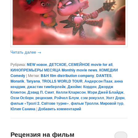
Читать далее
→
Рубрика:
NEW новое
,
ДЕТСКОЕ, СЕМЕЙНОЕ movie for all
,
КИНОПРЕМЬЕРЫ МЕСЯЦА Monthly movie news
,
КОМЕДИИ
Comedy
|
Метки:
B&H film distribution company
,
DANTES
,
Monatik
,
Tatyana
,
TROLLS WORLD TOUR
,
Андерсон Паак
,
анна
кендрик
,
джастин тимберлейк
,
Джеймс Корден
,
Джордж
Клинтон
,
Дэвид П. Смит
,
Келли Кларксон
,
Мэри Джей Блайдж
,
Оззи Осборн
,
рецензия
,
Рэйчел Блум
,
сэм рокуэлл
,
Уолт Дорн
,
фильм «Тролi 2. Cвiтове турне»
,
фильм Тролли. Мировой тур
,
Юлия Санина
|
Добавить комментарий
Рецензия на фильм