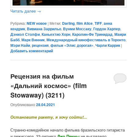
Читать далее
→
Рубрика:
NEW новое
|
Метки:
Darling
,
film Alice
,
TIFF
,
анна
кендрик
,
Вивиана Заррильо
,
Вунми Моссаку
,
Гордон Харпер
,
Дэниэл Столфи
,
Каньехтио Хорн
,
Каролин-Фе Тринидад
,
Маири
Бабб
,
Марк Винник
,
Международный кинофестиваль в Торонто
,
Мэри Найи
,
рецензия
,
фильм «Элис дорогая»
,
Чарли Каррик
|
Добавить комментарий
Рецензия на фильм
«Дальний космос» (film
Stowaway) (3211)
Опубликовано
28.04.2021
Остановите ракету, я хочу сойти!...
Странно-комедийное начало фильма бразильского гитариста
и режиссера, 33-летнего
Джо Пенны
не выглядело