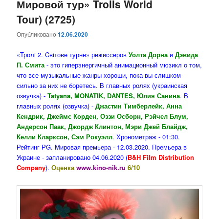
Мировой тур» Trolls World
Tour) (2725)
Опубликовано
12.06.2020
«Тролi 2. Cвiтове турне» режиссеров
Уолта Дорна
и
Дэвида
П. Смит
а
- это гиперэнергичный анимационный мюзикл о том,
что все музыкальные жанры хороши, пока вы слишком
сильно за них не боретесь. В главных ролях (украинская
озвучка) -
Tatyana, MONATIK, DANTES, Юлия Санина
. В
главных ролях (озвучка) -
Джастин Тимберлейк, Анна
Кендрик, Джеймс Корден, Оззи Осборн
, Рэйчел Блум,
Андерсон Паак, Джордж Клинтон, Мэри Джей Блайдж,
Келли Кларксон, Сэм Рокуэлл
. Хронометраж - 01:30.
Рейтинг PG. Мировая премьера - 12.03.2020. Премьера в
Украине - запланировано 04.06.2020 (
B&H Film Distribution
Company
).
Оценка
www.kino-nik.ru
6/10