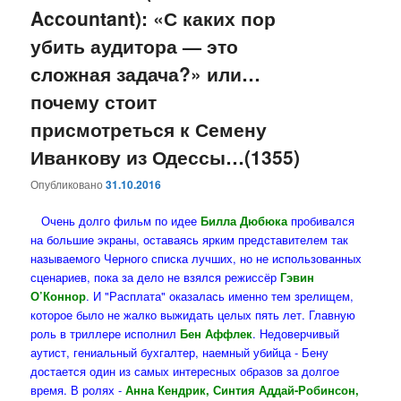
Accountant): «С каких пор
убить аудитора — это
сложная задача?» или…
почему стоит
присмотреться к Семену
Иванкову из Одессы…(1355)
Опубликовано
31.10.2016
Очень долго фильм по идее
Билла Дюбюка
пробивался
на большие экраны, оставаясь ярким представителем так
называемого Черного списка лучших, но не использованных
сценариев, пока за дело не взялся режиссёр
Гэвин
О’Коннор
. И "Расплата" оказалась именно тем зрелищем,
которое было не жалко выжидать целых пять лет. Главную
роль в триллере исполнил
Бен Аффлек
. Недоверчивый
аутист, гениальный бухгалтер, наемный убийца - Бену
достается один из самых интересных образов за долгое
время. В ролях -
Анна Кендрик, Синтия Аддай-Робинсон,