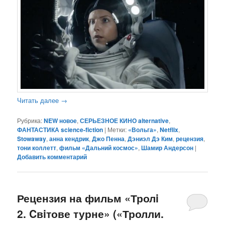
Читать далее
→
Рубрика:
NEW новое
,
СЕРЬЕЗНОЕ КИНО alternative
,
ФАНТАСТИКА science-fiction
|
Метки:
«Вольга»
,
Netflix
,
Stowaway
,
анна кендрик
,
Джо Пенна
,
Дэниэл Дэ Ким
,
рецензия
,
тони коллетт
,
фильм «Дальний космос»
,
Шамир Андерсон
|
Добавить комментарий
Рецензия на фильм «Тролi
2. Cвiтове турне» («Тролли.