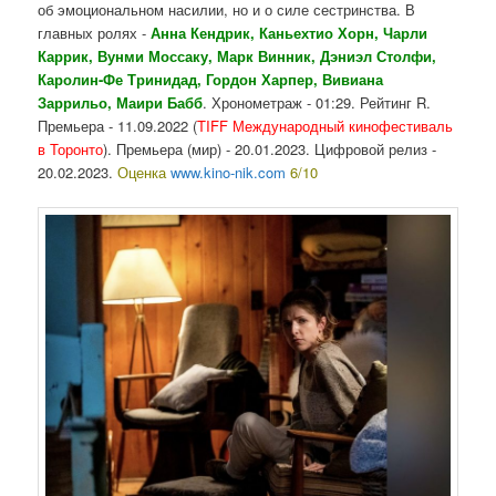
об эмоциональном насилии, но и о силе сестринства. В
главных ролях -
Анна Кендрик, Каньехтио Хорн, Чарли
Каррик, Вунми Моссаку, Марк Винник, Дэниэл Столфи,
Каролин-Фе Тринидад, Гордон Харпер, Вивиана
Заррильо, Маири Бабб
. Хронометраж - 01:29. Рейтинг R.
Премьера - 11.09.2022 (
TIFF Международный кинофестиваль
в Торонто
). Премьера (мир) - 20.01.2023. Цифровой релиз -
20.02.2023.
Оценка
www.kino-nik.com
6/10