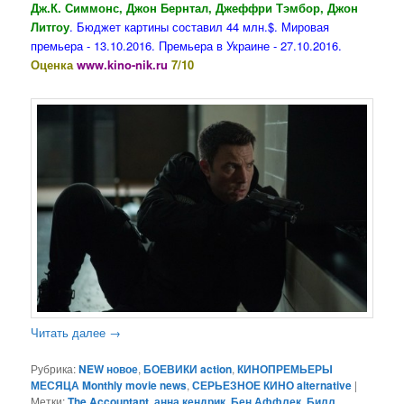
Дж.К. Симмонс, Джон Бернтал, Джеффри Тэмбор, Джон
Литгоу
. Бюджет картины составил 44 млн.$. Мировая
премьера - 13.10.2016. Премьера в Украине - 27.10.2016.
Оценка
www.kino-nik.ru
7/10
Читать далее
→
Рубрика:
NEW новое
,
БОЕВИКИ action
,
КИНОПРЕМЬЕРЫ
МЕСЯЦА Monthly movie news
,
СЕРЬЕЗНОЕ КИНО alternative
|
Метки:
The Accountant
,
анна кендрик
,
Бен Аффлек
,
Билл