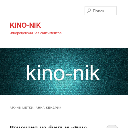
Поиск
KINO-NIK
кинорецензии без сантиментов
Главное
Перейти
Перейти
меню
АРХИВ МЕТКИ:
АННА КЕНДРИК
к
к
основному
дополнительному
Рецензия на фильм «Ещё