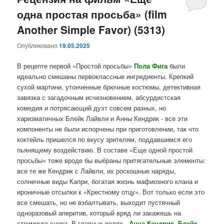
одна простая просьба» (film
содержимому
содержимому
Another Simple Favor) (5313)
Опубликовано
19.05.2025
В рецепте первой «Простой просьбы»
Пола Фига
были
идеально смешаны первоклассные ингредиенты. Крепкий
сухой мартини, утонченные брючные костюмы, детективная
завязка с загадочным исчезновением, абсурдистская
комедия и потрясающий дуэт совсем разных, но
харизматичных Блейк Лайвли и Анны Кендрик - все эти
компоненты не были испорчены при приготовлении, так что
коктейль пришелся по вкусу зрителям, поддавшимся его
пьянящему воздействию. В составе «Еще одной простой
просьбы» тоже вроде бы выбраны притягательные элементы:
все те же Кендрик с Лайвли, их роскошные наряды,
солнечные виды Капри, богатая жизнь мафиозного клана и
ироничные отсылки к «Крестному отцу». Вот только если это
все смешать, но не взбалтывать, выходит пустячный
одноразовый аперитив, который вряд ли закажешь на
стриминге снова. В главных ролях -
Анна Кендрик, Блейк