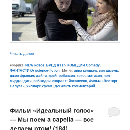
Читать далее
→
Рубрика:
NEW новое
,
БРЕД trash
,
КОМЕДИИ Comedy
,
ФАНТАСТИКА science-fiction
|
Метки:
анна кендрик
,
вин дизель
,
джон фрэнсис дэйли
,
крейг робинсон
,
крисс мэтисон
,
пол
миддледитч
,
роб кодри
,
скарлетт йоханссон
,
Фильм «Восторг
Палуза»
,
хиллари суонк
|
Добавить комментарий
Фильм «Идеальный голос»
— Мы поем a capella — все
делаем ртом! (184)