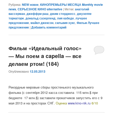
Рубрика:
NEW новое
,
КИНОПРЕМЬЕРЫ МЕСЯЦА Monthly movie
news
,
СЕРЬЕЗНОЕ КИНО alternative
|
Метки:
анатолий
вассерман
,
джеффри раш
,
джим стерджесс
,
джузеппе
торнаторе
,
дональд сазерленд
,
лия кабеде
,
лучшее
предложение
,
майкл джексон
,
сильвия хукс
,
Фильм Лучшее
предложение
|
Добавить комментарий
Фильм «Идеальный голос»
— Мы поем a capella — все
делаем ртом! (184)
Опубликовано
12.05.2013
Рекордные мировые сборы простенького музыкального
фильма (с сентября 2012 касса составила 115 млн.$ при
бюджете 17 млн.$) заставили прокатчиков запустить его с 9
мая 2013 и на просторах СНГ.
Оценка
www.kino-nik.ru
6/10