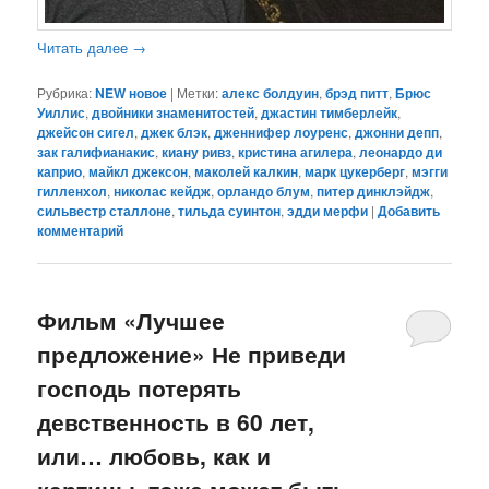
Читать далее
→
Рубрика:
NEW новое
|
Метки:
алекс болдуин
,
брэд питт
,
Брюс
Уиллис
,
двойники знаменитостей
,
джастин тимберлейк
,
джейсон сигел
,
джек блэк
,
дженнифер лоуренс
,
джонни депп
,
зак галифианакис
,
киану ривз
,
кристина агилера
,
леонардо ди
каприо
,
майкл джексон
,
маколей калкин
,
марк цукерберг
,
мэгги
гилленхол
,
николас кейдж
,
орландо блум
,
питер динклэйдж
,
сильвестр сталлоне
,
тильда суинтон
,
эдди мерфи
|
Добавить
комментарий
Фильм «Лучшее
предложение» Не приведи
господь потерять
девственность в 60 лет,
или… любовь, как и
картины, тоже может быть