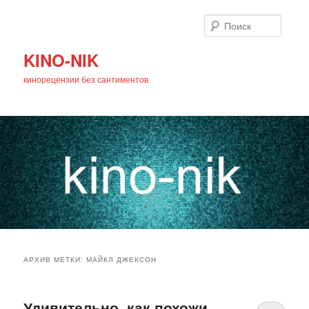
Поиск
KINO-NIK
кинорецензии без сантиментов
Главное
Перейти
Перейти
меню
АРХИВ МЕТКИ:
МАЙКЛ ДЖЕКСОН
к
к
основному
дополнительному
Удивительно, как похожи