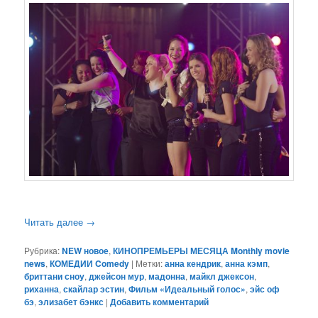
Читать далее
→
Рубрика:
NEW новое
,
КИНОПРЕМЬЕРЫ МЕСЯЦА Monthly movie
news
,
КОМЕДИИ Comedy
|
Метки:
анна кендрик
,
анна кэмп
,
бриттани сноу
,
джейсон мур
,
мадонна
,
майкл джексон
,
риханна
,
скайлар эстин
,
Фильм «Идеальный голос»
,
эйс оф
бэ
,
элизабет бэнкс
|
Добавить комментарий