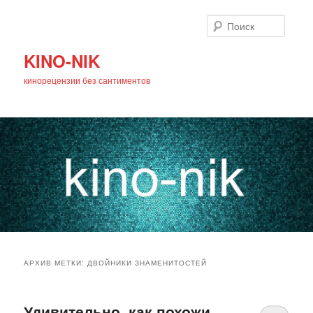
Поиск
KINO-NIK
кинорецензии без сантиментов
Главное
Перейти
Перейти
меню
АРХИВ МЕТКИ:
ДВОЙНИКИ ЗНАМЕНИТОСТЕЙ
к
к
основному
дополнительному
Удивительно, как похожи