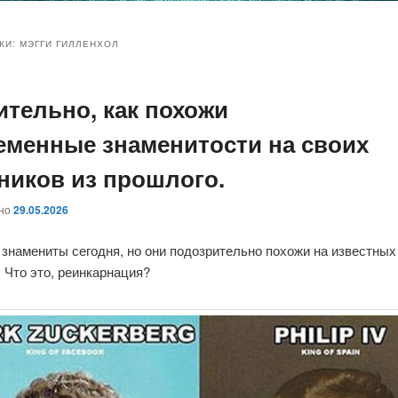
и
и
КИ:
МЭГГИ ГИЛЛЕНХОЛ
ительно, как похожи
ому
ительному
еменные знаменитости на своих
жимому
жимому
ников из прошлого.
ано
29.05.2026
 знамениты сегодня, но они подозрительно похожи на известны
 Что это, реинкарнация?