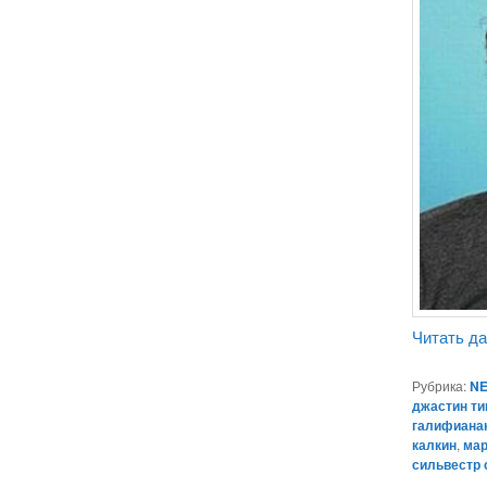
Читать д
Рубрика:
NE
джастин т
галифиана
калкин
,
мар
сильвестр 