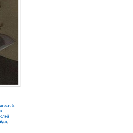
итостей
,
ак
колей
эйдж
,