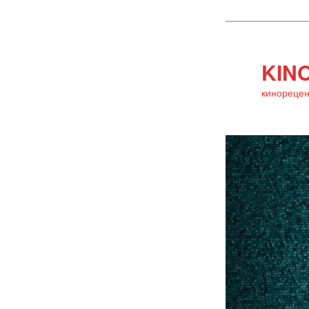
KINO
кинорецен