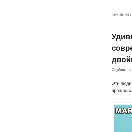
Главное
Перейт
Перейт
меню
АРХИВ МЕТ
к
к
Удив
основн
дополн
совр
содер
содер
двой
Опубликов
Эти люди
прошлого.