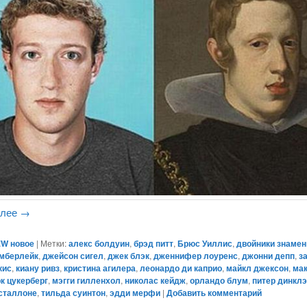
алее
→
W новое
|
Метки:
алекс болдуин
,
брэд питт
,
Брюс Уиллис
,
двойники знамен
имберлейк
,
джейсон сигел
,
джек блэк
,
дженнифер лоуренс
,
джонни депп
,
з
кис
,
киану ривз
,
кристина агилера
,
леонардо ди каприо
,
майкл джексон
,
ма
к цукерберг
,
мэгги гилленхол
,
николас кейдж
,
орландо блум
,
питер динкл
сталлоне
,
тильда суинтон
,
эдди мерфи
|
Добавить комментарий