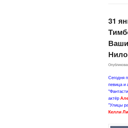
31 я
Тимб
Ваши
Нило
Опубликов
Сегодня 
певица и 
"Фантасти
актёр
Але
"Улицы ра
Келли Л