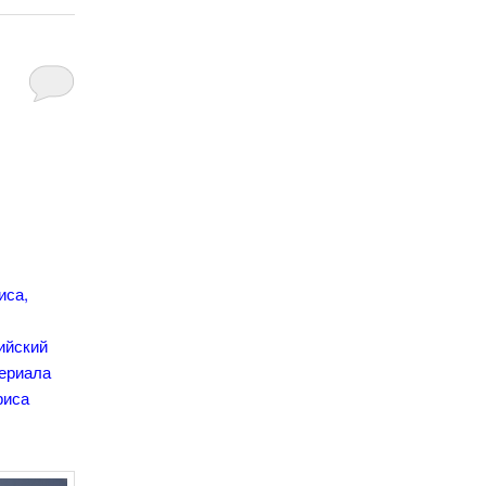
иса,
сийский
сериала
риса