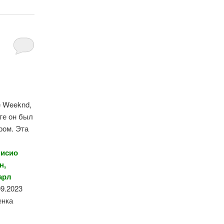
e
Weeknd
,
те он был
ром. Эта
нисио
н
,
арл
09.2023
енка