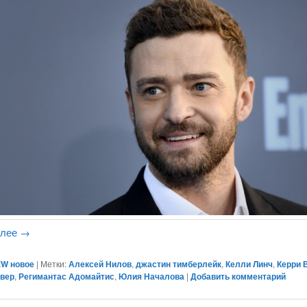
алее
→
W новое
|
Метки:
Алексей Нилов
,
джастин тимберлейк
,
Келли Линч
,
Керри 
йвер
,
Регимантас Адомайтис
,
Юлия Началова
|
Добавить комментарий