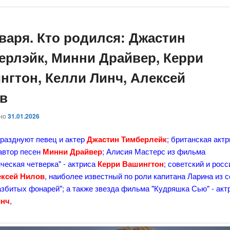
нваря. Кто родился: Джастин
ерлэйк, Минни Драйвер, Керри
нгтон, Келли Линч, Алексей
в
ано
31.01.2026
празднуют певец и актер
Джастин Тимберлейк
; британская актр
автор песен
Минни Драйвер
; Алисия Мастерс из фильма
ческая четверка" - актриса
Керри Вашингтон
; советский и рос
ксей Нилов
, наиболее известный по роли капитана Ларина из 
збитых фонарей"; а также звезда фильма "Кудряшка Сью" - акт
инч
,