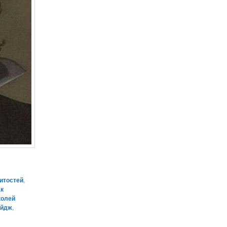
итостей
,
ак
колей
эйдж
,