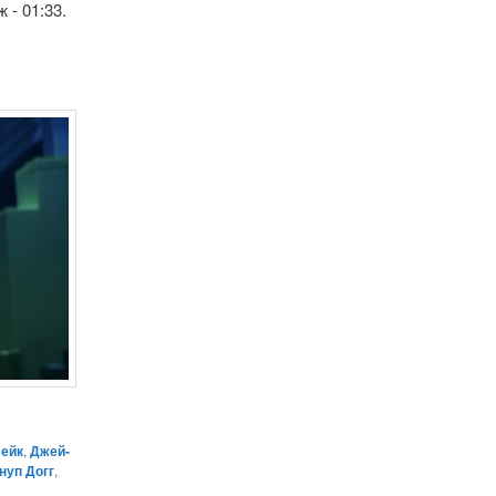
 - 01:33.
лейк
,
Джей-
нуп Догг
,