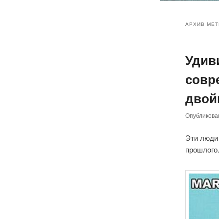
Главное
Перейт
Перейт
меню
АРХИВ МЕТ
к
к
Удив
основн
дополн
совр
содер
содер
двой
Опубликов
Эти люди
прошлого.