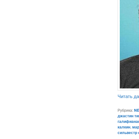
Читать д
Рубрика:
NE
джастин т
галифиана
калкин
,
мар
сильвестр 