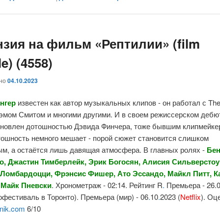
нзия на фильм «Рептилии» (film
le) (4558)
ано
04.10.2023
нгер
известен как автор музыкальных клипов - он работал с
Th
эмом Смитом
и многими другими. И в своем режиссерском дебю
хновлен дотошностью
Дэвида Финчера
, тоже бывшим клипмейке
тошность немного мешает - порой сюжет становится слишком
ым, а остаётся лишь давящая атмосфера.
В главных ролях
-
Бе
о
,
Джастин Тимберлейк
,
Эрик Богосян
,
Алисия Сильверстоу
 Ломбардоцци
,
Фрэнсис Фишер
,
Ато Эссандо
,
Майкл Питт
,
К
,
Майк Пневски
. Хронометраж - 02:14. Рейтинг
R
.
Премьера - 26.
офестиваль в Торонто). Премьера (мир) - 06
.
10
.
2023
(
Netflix
). Оц
nik.com
6/10