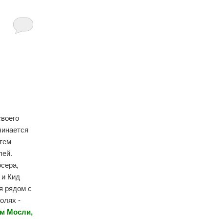
своего
чинается
атем
лей.
юсера,
 и Кид
я рядом с
олях -
им Мосли,