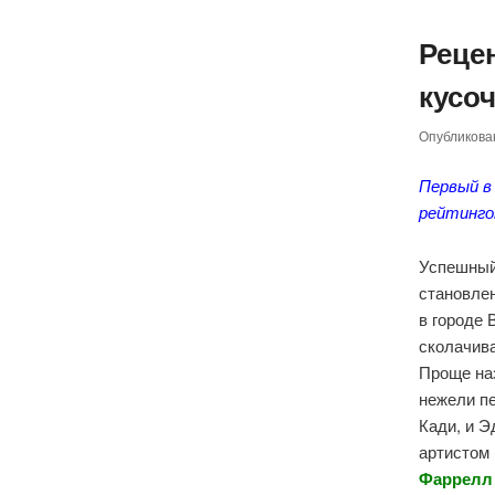
Реце
кусоч
Опубликов
Первый в
рейтинг
Успешный
становлен
в городе 
сколачива
Проще наз
нежели пе
Кади, и 
артистом 
Фаррелл 