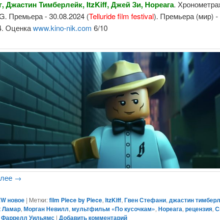
, Джастин Тимберлейк, ItzKiff, Джей Зи, Нореага
. Хронометраж
G. Премьера - 30.08.2024 (
Telluride film festival
). Премьера (мир) -
4. Оценка
www.kino-nik.com
6/10
алее
→
W новое
|
Метки:
film Piece by Piece
,
ItzKiff
,
Гвен Стефани
,
джастин тимбер
к Ламар
,
Морган Невилл
,
мультфильм «По кусочкам»
,
Нореага
,
рецензия
,
С
,
Фаррелл Уильямс
|
Добавить комментарий