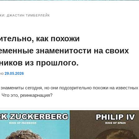
и
и
КИ:
ДЖАСТИН ТИМБЕРЛЕЙК
ительно, как похожи
ому
ительному
еменные знаменитости на своих
жимому
жимому
ников из прошлого.
ано
29.05.2026
 знамениты сегодня, но они подозрительно похожи на известны
 Что это, реинкарнация?