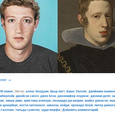
алее
→
W новое
|
Метки:
алекс болдуин
,
брэд питт
,
Брюс Уиллис
,
двойники знамен
имберлейк
,
джейсон сигел
,
джек блэк
,
дженнифер лоуренс
,
джонни депп
,
з
кис
,
киану ривз
,
кристина агилера
,
леонардо ди каприо
,
майкл джексон
,
ма
к цукерберг
,
мэгги гилленхол
,
николас кейдж
,
орландо блум
,
питер динкл
сталлоне
,
тильда суинтон
,
эдди мерфи
|
Добавить комментарий