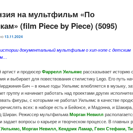
нзия на мультфильм «По
кам» (film Piece by Piece) (5095)
ано
13.11.2024
 истории документальный мультфильм о хип-хопе с детским
ом…
 артист и продюсер
Фаррелл
Уильямс
рассказывает историю 
ия и выбирает для повествования стилистику Lego. Его путь на
Вирджиния-Бич – в юные годы Уильямс влюбляется в музыку, з
ет группу и начинает работать над проектами других исполните
вать фигуры, с которыми не работал Уильямс в качестве прод
речислять всех: в наборе есть и Бейонсе, и Мадонна, и Шакира,
Эд Ширан. Режиссер мультфильма
Морган Невилл
располагаетс
и задает вопросы о карьере и творческом процессе. В главных р
Уильямс, Морган Невилл, Кендрик Ламар, Гвен Стефани, Т