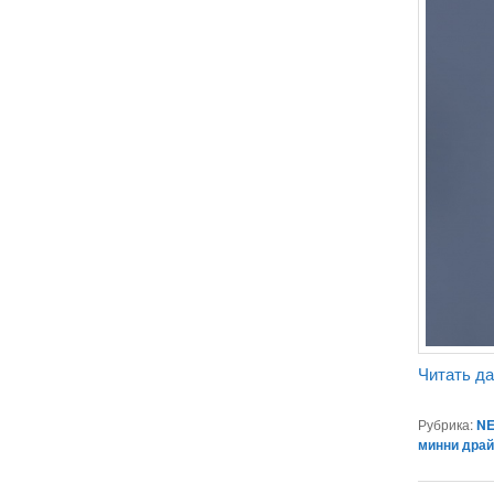
Читать д
Рубрика:
NE
минни дра