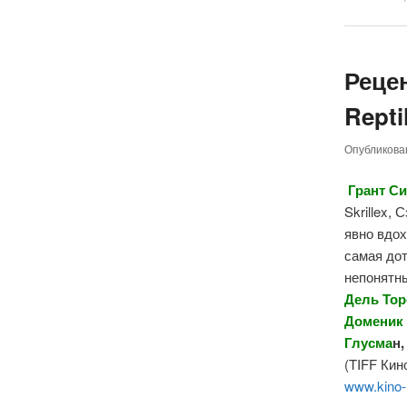
Реце
Repti
Опубликов
Грант
Си
Skrillex,
С
явно вдо
самая до
непонятн
Дель Тор
Доменик
Глусма
н
(TIFF Кин
www.kino-