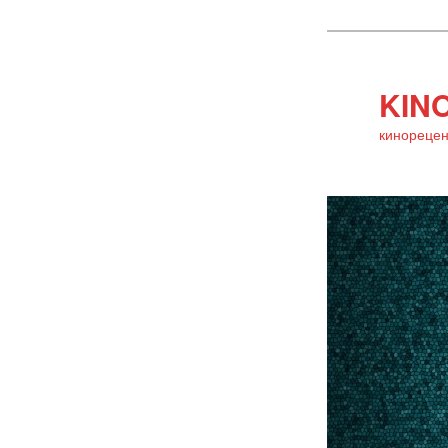
KINO
кинорецен