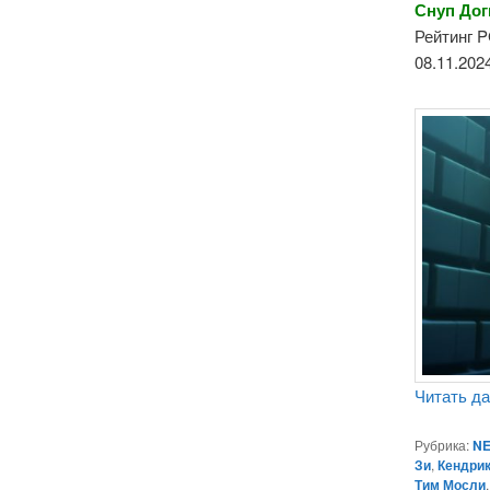
Снуп Догг
Рейтинг P
08.11.202
Читать д
Рубрика:
NE
Зи
,
Кендри
Тим Мосли