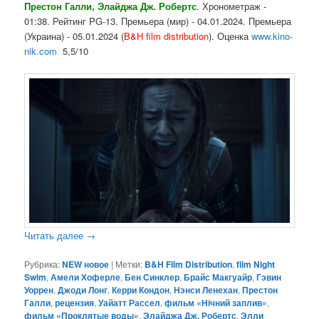
Престон Галли, Элайджа Дж. Робертс
. Хронометраж -
01:38. Рейтинг PG-13. Премьера (мир) - 04.01.2024. Премьера
(Украина) - 05.01.2024 (
B&H film distribution
). Оценка
www.kino-
nik.com
5,5/10
Читать далее
→
Рубрика:
NEW новое
|
Метки:
B&H Film Distribution
,
film Night
Swim
,
Амели Хоферле
,
Бен Синклер
,
Брайс Макгуайр
,
Гэвин
Уоррен
,
Джоди Лонг
,
Керри Кондон
,
Нэнси Ленехан
,
Престон
Галли
,
рецензия
,
Уайатт Рассел
,
фильм «Нічний заплив»
,
фильм «Проклятые воды»
,
Элайджа Дж. Робертс
,
Элли