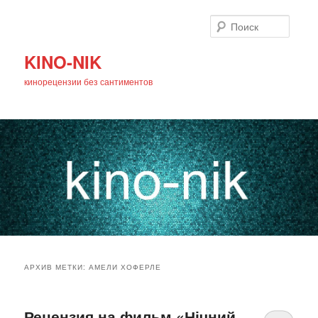
Поиск
KINO-NIK
кинорецензии без сантиментов
Главное
Перейти
Перейти
меню
АРХИВ МЕТКИ:
АМЕЛИ ХОФЕРЛЕ
к
к
основному
дополнительному
Рецензия на фильм «Нічний