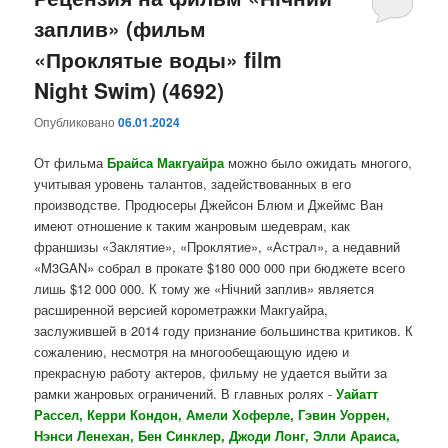
заплив» (фильм
содержимому
содержимому
«Проклятые воды» film
Night Swim) (4692)
Опубликовано
06.01.2024
От фильма
Брайса
Макгуайра
можно было ожидать многого,
учитывая уровень талантов, задействованных в его
производстве. Продюсеры Джейсон Блюм и Джеймс Ван
имеют отношение к таким жанровым шедеврам, как
франшизы «Заклятие», «Проклятие», «Астрал», а недавний
«M3GAN» собрал в прокате $180 000 000 при бюджете всего
лишь $12 000 000. К тому же «Нічний заплив» является
расширенной версией корометражки Макгуайра,
заслужившей в 2014 году признание большинства критиков. К
сожалению, несмотря на многообещающую идею и
прекрасную работу актеров, фильму не удается выйти за
рамки жанровых ограничений. В главных ролях -
Уайатт
Рассел, Керри Кондон, Амели Хоферле, Гэвин Уоррен,
Нэнси Ленехан, Бен Синклер, Джоди Лонг, Элли Араиса,