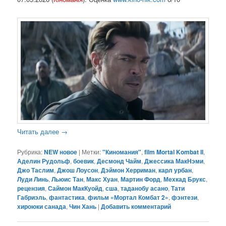
Читать далее
→
Рубрика:
NEW новое
|
Метки:
"Киномания"
,
film Mortal Kombat II
,
Аделин Рудольф
,
боевик
,
Десмонд Чайм
,
Джессика МакНэми
,
Джо Таслим
,
Джош Лоусон
,
Дэймон Херриман
,
карл урбан
,
Луди Линь
,
Льюис Тан
,
Макс Хуан
,
Мартин Форд
,
Мехкад Брукс
,
рецензия
,
Саймон МакКуойд
,
сша
,
таданобу асано
,
Тати
Габриэль
,
фантастика
,
фильм «Мортал Комбат 2»
,
фэнтези
,
хироюки санада
,
Чин Хань
|
Добавить комментарий