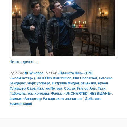
Читать далее
→
Рубрика:
NEW новое
|
Метки:
«Планета Кіно» (ТРЦ
«Блокбастер»)
,
B&H Film Distribution
,
film Uncharted
,
антонио
бандерас
,
марк уолберг
,
Патриша Миден
,
рецензия
,
Рубен
Фляйшер
,
Сара Жаклин Петрик
,
София Тейлор Али
,
Тати
Габриэль
,
том холланд
,
Фильм «UNCHARTED: НЕЗВІДАНЕ»
,
фильм «Анчартед: На картах не значится»
|
Добавить
комментарий