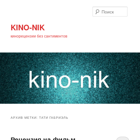
Поиск
KINO-NIK
кинорецензии без сантиментов
Главное
Перейти
Перейти
меню
АРХИВ МЕТКИ:
ТАТИ ГАБРИЭЛЬ
к
к
основному
дополнительному
Рецензия на фильм