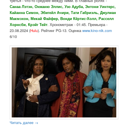
третья - что-то среднее между ними. В главных ролях -
Санаа Лэтэн, Онжаню Эллис, Узо Адуба, Энтони Уинтерс,
Кайанна Симон, Эбигейл Ачири, Тати Габриэль, Джулиан
Макмэхон, Мекай Файфер, Вонди Кёртис-Холл, Расселл
Хорнсби, Крэйг Тейт
. Хронометраж - 01:45. Премьера -
23.08.2024 (
Hulu
). Рейтинг PG-13. Оценка
www.kino-nik.com
6/10
Читать далее
→