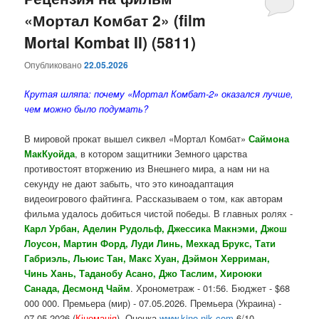
«Мортал Комбат 2» (film
содержимому
содержимому
Mortal Kombat II) (5811)
Опубликовано
22.05.2026
Крутая шляпа: почему «Мортал Комбат-2» оказался лучше,
чем можно было подумать?
В мировой прокат вышел сиквел «Мортал Комбат»
Саймона
МакКуойда
, в котором защитники Земного царства
противостоят вторжению из Внешнего мира, а нам ни на
секунду не дают забыть, что это киноадаптация
видеоигрового файтинга. Рассказываем о том, как авторам
фильма удалось добиться чистой победы. В главных ролях -
Карл Урбан, Аделин Рудольф, Джессика Макнэми, Джош
Лоусон, Мартин Форд, Луди Линь, Мехкад Брукс, Тати
Габриэль, Льюис Тан, Макс Хуан, Дэймон Херриман,
Чинь Хань, Таданобу Асано, Джо Таслим, Хироюки
Санада, Десмонд Чайм
. Хронометраж - 01:56. Бюджет - $68
000 000. Премьера (мир) - 07.05.2026. Премьера (Украина) -
07.05.2026 (
Кіноманія
). Оценка
www.kino-nik.com
6/10