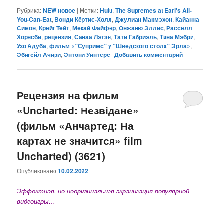
Рубрика:
NEW новое
|
Метки:
Hulu
,
The Supremes at Earl's All-
You-Can-Eat
,
Вонди Кёртис-Холл
,
Джулиан Макмэхон
,
Кайанна
Симон
,
Крейг Тейт
,
Мекай Файфер
,
Онжаню Эллис
,
Расселл
Хорнсби
,
рецензия
,
Санаа Лэтэн
,
Тати Габриэль
,
Тина Мэбри
,
Узо Адуба
,
фильм «”Супримс” у “Шведского стола” Эрла»
,
Эбигейл Ачири
,
Энтони Уинтерс
|
Добавить комментарий
Рецензия на фильм
«Uncharted: Незвідане»
(фильм «Анчартед: На
картах не значится» film
Uncharted) (3621)
Опубликовано
10.02.2022
Эффектная, но неоригинальная экранизация популярной
видеоигры…