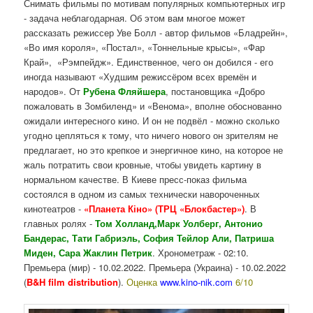
Снимать фильмы по мотивам популярных компьютерных игр
- задача неблагодарная. Об этом вам многое может
рассказать режиссер Уве Болл - автор фильмов «Бладрейн»,
«Во имя короля», «Постал», «Тоннельные крысы», «Фар
Край», «Рэмпейдж». Единственное, чего он добился - его
иногда называют «Худшим режиссёром всех времён и
народов». От
Рубена Фляйшера
, постановщика «Добро
пожаловать в Зомбиленд» и «Венома», вполне обоснованно
ожидали интересного кино. И он не подвёл - можно сколько
угодно цепляться к тому, что ничего нового он зрителям не
предлагает, но это крепкое и энергичное кино, на которое не
жаль потратить свои кровные, чтобы увидеть картину в
нормальном качестве. В Киеве пресс-показ фильма
состоялся в одном из самых технически навороченных
кинотеатров -
«Планета Кіно» (ТРЦ «Блокбастер»)
. В
главных ролях -
Том Холланд,Марк Уолберг, Антонио
Бандерас, Тати Габриэль, София Тейлор Али, Патриша
Миден, Сара Жаклин Петрик
. Хронометраж - 02:10.
Премьера (мир) - 10.02.2022. Премьера (Украина) - 10.02.2022
(
B&H film distribution
).
Оценка
www.kino-nik.com
6/10