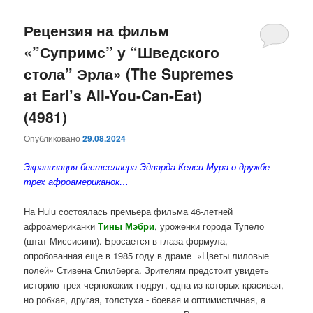
Рецензия на фильм
«”Супримс” у “Шведского
стола” Эрла» (The Supremes
at Earl’s All-You-Can-Eat)
(4981)
Опубликовано
29.08.2024
Экранизация бестселлера Эдварда Келси Мура о дружбе
трех афроамериканок…
На Hulu состоялась премьера фильма 46-летней
афроамериканки
Тины Мэбри
, уроженки города Тупело
(штат Миссисипи). Бросается в глаза формула,
опробованная еще в 1985 году в драме «Цветы лиловые
полей» Стивена Спилберга. Зрителям предстоит увидеть
историю трех чернокожих подруг, одна из которых красивая,
но робкая, другая, толстуха - боевая и оптимистичная, а